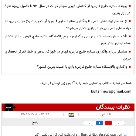
پرونده ستاره خلیج فارس؛ از کاهش قهری سهام دولت در سال ۹۳ تا تکمیل پروژه نفوذ
در بازار بنزین
از انحصار نهاده‌های دامی تا واگذاری ستاره خلیج فارس؛ آیا تجربه تمرکز بازار در پرونده
نهاده های دامی این‌بار در بنزین تکرار می‌شود؟
تأکید دیوان محاسبات بر بررسی واگذاری سهام پالایشگاه ستاره خلیج فارس بعد از انتشار
هشدارهای بولتن نیوز
هشدار درباره واگذاری ستاره خلیج فارس؛ ابهام در خوراک، بدهی و خطر تمرکز انحصاری
بنزین
واگذاری پالایشگاه ستاره خلیج فارس؛ بازی با امنیت بنزین کشور؟
شما می توانید مطالب و تصاویر خود را به آدرس زیر ارسال فرمایید.
bultannews@gmail.com
نظرات بینندگان
انتشار یافته:
۲
ناشناس
|
|
۱۳:۴۴ - ۱۴۰۵/۰۳/۱۳
در انتظار بررسی:
پاسخ
0
0
غیر قابل انتشار:
این همه نهادهای نظارتی فعال، و آن وقت این گزارش نفس گیر