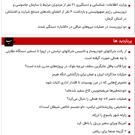
وزارت اطلاعات: شناسایی و دستگیری ۲۱ نفر از مزدوران مرتبط با سازمان جاسوسی و
تروریستی رژیم صهیونیستی و بازداشت ۴ نفر از اعضای باندهای مسلح شرارت و اغتشاش
در استان کرمان
دو تروریست در عملیات نیروهای عراقی در «الانبار» دستگیر شدند
پربازدید ها
از رانت‌ شرکتهای خودروساز و تاسیس شرکتهای تراستی در اروپا تا تسخیر دستگاه نظارتی
با چه هدفی صورت گرفته است
چرا قالب وافل جایگزین سقف تیرچه بلوک در پروژه‌های مدرن شده است؟
جزئیات مذاکرات ایران و عمان برای بازگشایی تنگه هرمز
تخم‌مرغ‌هایی که در مرز پوسیدند تا اقتدار اداری اثبات شود
خودتحقیرها عریضه‌نویس کاخ سفید شده‌اند!
عملیات «نصر ۷» چه هدفی را دنبال می‌کرد؟
تشخیص روان‌شناختی ترامپ: «او تجسم خالص شیطان است!»
زلزله شهر یاسوج را لرزاند
آمریکا ویزای سفیر برزیل را باطل کرد
۲ گزینه صنعا برای ریاض