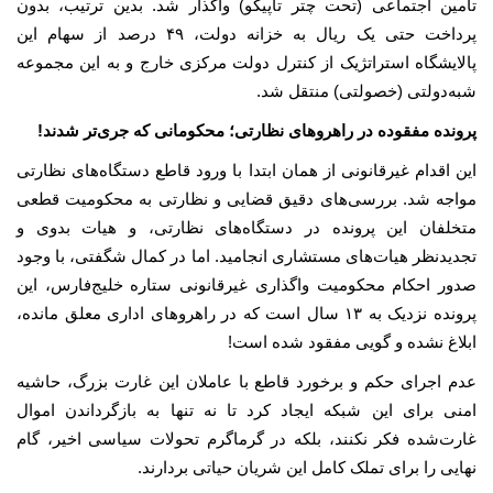
تأمین اجتماعی (تحت چتر تاپیکو) واگذار شد. بدین ترتیب، بدون
پرداخت حتی یک ریال به خزانه دولت، ۴۹ درصد از سهام این
پالایشگاه استراتژیک از کنترل دولت مرکزی خارج و به این مجموعه
شبه‌دولتی (خصولتی) منتقل شد.
پرونده مفقوده در راهروهای نظارتی؛ محکومانی که جری‌تر شدند!
این اقدام غیرقانونی از همان ابتدا با ورود قاطع دستگاه‌های نظارتی
مواجه شد. بررسی‌های دقیق قضایی و نظارتی به محکومیت قطعی
متخلفان این پرونده در دستگاه‌های نظارتی، و هیات بدوی و
تجدیدنظر هیات‌های مستشاری انجامید. اما در کمال شگفتی، با وجود
صدور احکام محکومیت واگذاری غیرقانونی ستاره خلیج‌فارس، این
پرونده نزدیک به ۱۳ سال است که در راهروهای اداری معلق مانده،
ابلاغ نشده و گویی مفقود شده است!
عدم اجرای حکم و برخورد قاطع با عاملان این غارت بزرگ، حاشیه
امنی برای این شبکه ایجاد کرد تا نه تنها به بازگرداندن اموال
غارت‌شده فکر نکنند، بلکه در گرماگرم تحولات سیاسی اخیر، گام
نهایی را برای تملک کامل این شریان حیاتی بردارند.