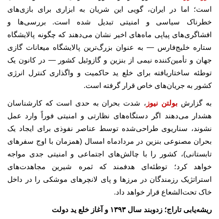
است؛ اما در ایران، گویی این شریان به ابزاری برای بازی‌های
خطرناک سیاسی و امنیتی تبدیل شده است. بررسی‌ها و
افشاگری‌های پیاپی ماه‌های اخیر نشان می‌دهند که چگونه پالایشگاه
ستاره خلیج‌فارس — به عنوان بزرگ‌ترین پالایشگاه میعانات گازی
جهان و تأمین‌کننده نیمی از بنزین و گازوئیل کشور — در کانون یک
توطئه ساختاریافته برای خلع ید حاکمیت و واگذاری کنترل انرژی
کشور به جریان‌های خاص قرار گرفته است.
به گزارش
بولتن نیوز
، شدت بحران به حدی است که کارشناسان
هشدار می‌دهند اگر دستگاه‌های نظارتی و امنیتی فوراً وارد عمل
نشوند، سناریوی طراحی‌شده توسط عناصر نفوذی برای ایجاد یک
بحران مصنوعی بنزین در مردادماه امسال (همزمان با اوج سفرهای
تابستانی)، کشور را با چالش‌های اجتماعی و امنیتی جدی مواجه
خواهد کرد؛ توطئه‌ای هدفمند که ثمره شیرین مجاهدت‌های
استراتژیک رزمندگان در مرزها و پای لانچرهای موشکی را در داخل
خاک تحت‌الشعاع قرار خواهد داد.
ریشه‌یابی تاراج؛ زدوبند سال ۱۳۹۳ و آغاز خلع ید دولت