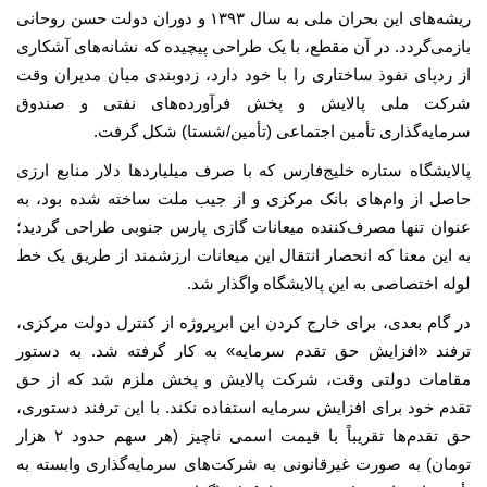
ریشه‌های این بحران ملی به سال ۱۳۹۳ و دوران دولت حسن روحانی
بازمی‌گردد. در آن مقطع، با یک طراحی پیچیده که نشانه‌های آشکاری
از ردپای نفوذ ساختاری را با خود دارد، زدوبندی میان مدیران وقت
شرکت ملی پالایش و پخش فرآورده‌های نفتی و صندوق
سرمایه‌گذاری تأمین اجتماعی (تأمین/شستا) شکل گرفت.
پالایشگاه ستاره خلیج‌فارس که با صرف میلیاردها دلار منابع ارزی
حاصل از وام‌های بانک مرکزی و از جیب ملت ساخته شده بود، به
عنوان تنها مصرف‌کننده میعانات گازی پارس جنوبی طراحی گردید؛
به این معنا که انحصار انتقال این میعانات ارزشمند از طریق یک خط
لوله اختصاصی به این پالایشگاه واگذار شد.
در گام بعدی، برای خارج کردن این ابرپروژه از کنترل دولت مرکزی،
ترفند «افزایش حق تقدم سرمایه» به کار گرفته شد. به دستور
مقامات دولتی وقت، شرکت پالایش و پخش ملزم شد که از حق
تقدم خود برای افزایش سرمایه استفاده نکند. با این ترفند دستوری،
حق تقدم‌ها تقریباً با قیمت اسمی ناچیز (هر سهم حدود ۲ هزار
تومان) به صورت غیرقانونی به شرکت‌های سرمایه‌گذاری وابسته به