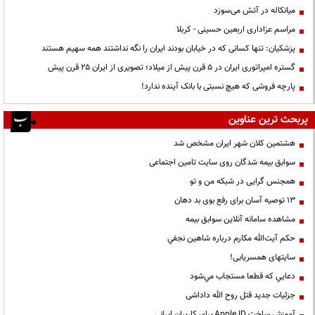
میانکاله در آتش می‌سوزد
مراسم عزاداری اربعین حسینی - کربلا
پزشکیان: تنها کسانی که در خیابان بودند ایران را نگه نداشتند همه سهیم هستند
گستره امپراتوری ایران در ۵ قرن پیش از میلاد؛ تصویری از ایران ۲۵ قرن پیش
پارچه فروشی که هیچ نسبتی با بانک آینده ندارد!
پربحث ترین عناوین
هشتمین کلان شهر ایران مشخص شد
سوابق بیمه شدگان روی سایت تامین اجتماعی
همجنس گرایی در شبکه من و تو
13 توصیه آسان برای رفع بوی بد دهان
مشاهده سامانه آنلاين سوابق بیمه
حكم آيت‌الله مكارم درباره شاهين نجفي
سایتهای همسریابی!
دعايي كه قطعا مستجاب مي‌شود
جزئیات جدید قتل روح الله داداشی
آموزش ساخت Apple ID برای کاربران ایرانی