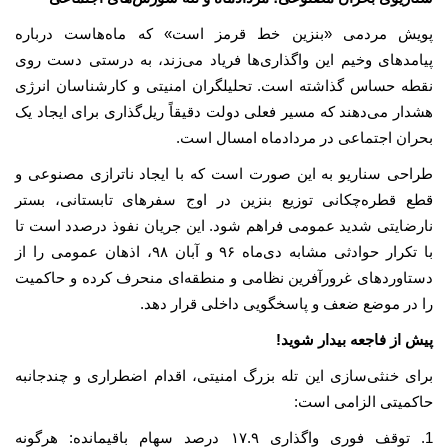
پویش مردمی «بنزین خط قرمز است» که ماه‌هاست درباره
پیامدهای وخیم این واگذاری‌ها فریاد می‌زند، به درستی دست روی
نقطه حساس گذاشته است. تحلیلگران امنیتی و کارشناسان انرژی
هشدار می‌دهند که مسیر فعلی دولت دقیقاً ریل‌گذاری برای ایجاد یک
بحران اجتماعی در مردادماه امسال است.
طراحی سناریو به این صورت است که با ایجاد ناترازی مصنوعی و
قطع قطره‌چکانی توزیع بنزین در اوج سفرهای تابستانی، بستر
نارضایتی شدید عمومی فراهم شود. این جریان نفوذ درصدد است تا
با تکرار حوادثی مشابه دی‌ماه ۹۶ و آبان ۹۸، اذهان عمومی را از
دستاوردهای غرورآفرین نظامی و منطقه‌ای منحرف کرده و حاکمیت
را در موضع ضعف و پاسخگویی داخلی قرار دهد.
پیش از فاجعه بیدار شوید!
برای خنثی‌سازی این تله بزرگ امنیتی، اقدام اضطراری و چندجانبه
حاکمیتی الزامی است:
1. توقف فوری واگذاری ۱۷.۹ درصد سهام باقیمانده: هرگونه