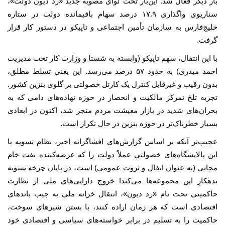
بار دیگر فعال شد. این‌بار تحت لوای مصوبه جدید «رد دیون دولت»،
سناریوی واگذاری ۱۷.۹ درصد سهام باقیمانده دولت در ستاره
خلیج‌فارس به سازمان تأمین اجتماعی و تاپیکو در دستور کار قرار
گرفت.
با این انتقال، سهم تاپیکو (وابسته به شستا و وزارت کار تحت مدیریت
احمد میدری) به حدود ۵۷ درصد می‌رسد. این یعنی تسلط مطلق،
بدون رقیب و غیرقابل کنترل یک کارتل خصولتی بر گلوی بنزین کشور.
تجربه تلخ تمرکز مالکیت و انحصار در حوزه نهاده‌های دامی که به
بحران‌های شدید در بازار معیشت مردم منجر شد، اکنون در ابعادی
بسیار خطرناک‌تر در حوزه بنزین در حال تکرار است.
عجیب‌تر آنکه بر اساس گزارش‌های افشاگرانه اخیر، نظام تسویه با
این پالایشگاه‌های خصولتی عملاً دولت را که عرضه‌کننده نفت خام
مجانی (به عنوان انفال و ثروت عمومی) است، در پایان چرخه تسویه
بدهکارِ این مجموعه‌ها می‌کند! خروج دارایی‌های ملی از نظارت
حاکمیتی تحت نام «رد دیون»، انتقال خزانه ملی به جیب باندهای
اقتصادی است که هر زمان اراده کنند، با بستن شیرهای سوخت،
حاکمیت را به تسلیم در برابر خواسته‌های سیاسی و اقتصادی خود