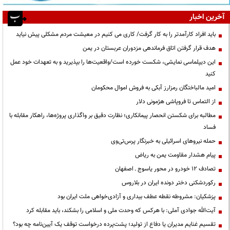
آخرین اخبار
باید افراد کارآمدتر را به کار گرفت/ کاری می کنیم در معیشت مردم مشکلی پیش نیاید
هدف قرار گرفتن اتاق‌ فرماندهی مزدوران عربستان در یمن
این دیپلماسی نمایشی، شکست خورده است/واقعیت‌ها را بپذیرید و به تعهدات خود عمل
کنید
امید مالباختگان رمزارز آبکی به فروش اموال محکومان
از التماس تا فروپاشی هژمونی دلار
مطالبه برای شکستن انحصار پیمانکاری؛ نظارت دقیق بر واگذاری پروژه‌ها، راهکار مقابله با
فساد
حمله نیروهای اسرائیلی به خبرنگار پرس‌تی‌وی
پیام هشدار مقاومت یمن به ریاض
تصادف ۱۲ خودرو در محور یاسوج ـ اصفهان
رکوردشکنی دختر دونده ایران در بلاروس
پزشکیان: مشروطه نقطه عطف بیداری و آزادی‌خواهی ملت ایران بود
آیت‌الله جوادی آملی: با هرکس که وحدت ملی و اسلامی را بشکند، باید مقابله کرد
تقسیم غنایم مدیران یا دفاع از تولید؛ پشت‌پرده درخواست توقف یک آیین‌نامه چه بود؟