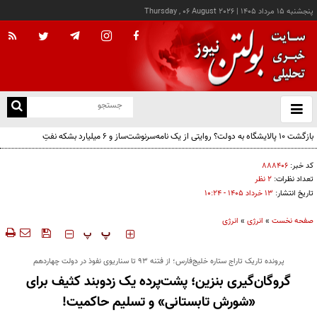
پنجشنبه ۱۵ مرداد ۱۴۰۵
|
Thursday , 06 August 2026
از
و
ته
بازگشت ۱۰ پالایشگاه به دولت؟ روایتی از یک نامه‌سرنوشت‌ساز و ۶ میلیارد بشکه نفتِ
ن
بدون‌حساب
نو
کد خبر:
۸۸۸۴۰۶
تعداد نظرات:
۲ نظر
تاریخ انتشار:
۱۳ خرداد ۱۴۰۵ - ۱۰:۲۴
صفحه نخست
»
انرژی
»
انرژی
‍‍‍ پ
پ
پرونده تاریک تاراج ستاره خلیج‌فارس؛ از فتنه ۹۳ تا سناریوی نفوذ در دولت چهاردهم
گروگان‌گیری بنزین؛ پشت‌پرده یک زدوبند کثیف برای
«شورش تابستانی» و تسلیم حاکمیت!