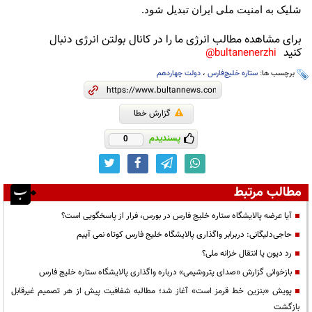
شلیک به امنیت ملی ایران تبدیل شود.
برای مشاهده مطالب انرژی ما را در کانال بولتن انرژی دنبال
کنید
bultanenerzhi@
برچسب ها:
ستاره خلیج‌فارس
،
دولت چهاردهم
گزارش خطا
پسندیدم
0
مطالب مرتبط
آیا عرضه پالایشگاه ستاره خلیج فارس در بورس، فرار از پاسخگویی است؟
حاجی‌دلیگانی: دربرابر واگذاری پالایشگاه خلیج فارس کوتاه نمی آییم
رد دیون یا انتقال خزانه ملی؟
بازخوانی گزارش «صدای پتروشیمی» درباره واگذاری پالایشگاه ستاره خلیج فارس
پویش «بنزین خط قرمز است» آغاز شد؛ مطالبه شفافیت پیش از هر تصمیم غیرقابل
بازگشت