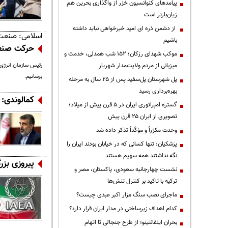
پیامدهای کنوانسیون خزر از واگذاری بحرین هم
زیان‌بارتر است
از دشمن ذره ای امید خیرخواهی نباید داشته
اسلامی: صنعت هسته‌ای به 
باشیم
حرکت صنعت هست
موکب شهدای رزکان؛ ۱۵۲ شب همدلی، خدمت و
میزبانی از مردم ولایت‌مدار شهریار
برسانیم.
پل شهرستان پل‌سفید پس از ۲۵ سال به مرحله
بهره‌برداری رسید
کمالوندی: حدود ۱۰ دوربین آژانس 
گستره امپراتوری ایران در ۵ قرن پیش از میلاد؛
تصویری از ایران ۲۵ قرن پیش
وحدت مکرّراً و مؤکّداً تذکر داده شد
پزشکیان: تنها کسانی که در خیابان بودند ایران را
نگه نداشتند همه سهیم هستند
پیروزی بزر
نشست چهارجانبه سعودی، پاکستان، مصر و
ترکیه با تاکید بر کنترل تنش‌ها
ماجرای نصب سنگ مزار اکبر عبدی چیست؟
کدام اهداف زیرساختی در مدار ایران قرار دارد؟
بحران اینفانتینو؛ از طرح جنجالی تا اتهام