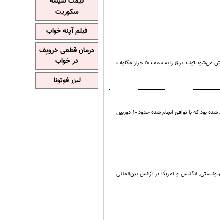
قیمت شیشه
سکوریت
فیلم آپنه خواب
درمان قطعی خروپف
در خواب
رئیس سازمان انرژی اتمی گفت: طبق برنامه‌ای که مصوب شده و اخیرا هم مورد تاکید قاطع رهبر انقلاب قرار گرفته است، تلاش می‌شود تولید برق را به سقف ۲۰ هزار مگاوات
لیزر فوتونا
بهروز کمالوندی، سخنگوی سازمان انرژی اتمی می گوید ۲۹ دوربین و دستگاه آژانس جمع آوری شده بود که با توافق انجام شده حدود ۱۰ دوربین
ونیستی, انگلیس و آمریکا در آژانس بین‌المللی