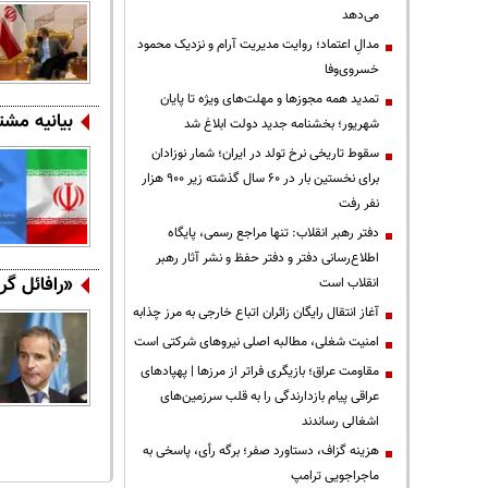
می‌دهد
مدالِ اعتماد؛ روایت مدیریت آرام و نزدیک محمود
خسروی‌وفا
تمدید همه مجوزها و مهلت‌های ویژه تا پایان
بیانیه مشت
شهریور؛ بخشنامه جدید دولت ابلاغ شد
سقوط تاریخی نرخ تولد در ایران؛ شمار نوزادان
برای نخستین بار در ۶۰ سال گذشته زیر ۹۰۰ هزار
نفر رفت
دفتر رهبر انقلاب: تنها مراجع رسمی، پایگاه
اطلاع‌رسانی دفتر و دفتر حفظ و نشر آثار رهبر
«رافائل گر
انقلاب است
آغاز انتقال رایگان زائران اتباع خارجی به مرز چذابه
‌امنیت شغلی، مطالبه اصلی نیروهای شرکتی است
مقاومت عراق؛ بازیگری فراتر از مرزها | پهپادهای
عراقی پیام بازدارندگی را به قلب سرزمین‌های
اشغالی رساندند
هزینه گزاف، دستاورد صفر؛ برگه رأی، پاسخی به
ماجراجویی ترامپ