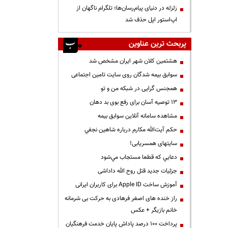
زلزله در دنیای پیام‌رسان‌ها؛ تلگرام ناگهان از
اپ‌استور اپل حذف شد
پربحث ترین عناوین
هشتمین کلان شهر ایران مشخص شد
سوابق بیمه شدگان روی سایت تامین اجتماعی
همجنس گرایی در شبکه من و تو
13 توصیه آسان برای رفع بوی بد دهان
مشاهده سامانه آنلاين سوابق بیمه
حكم آيت‌الله مكارم درباره شاهين نجفي
سایتهای همسریابی!
دعايي كه قطعا مستجاب مي‌شود
جزئیات جدید قتل روح الله داداشی
آموزش ساخت Apple ID برای کاربران ایرانی
راز خنده های اصغر فرهادی به حرکت بی شرمانه
خانم بازیگر + عکس
پرداخت ۱۰۰ درصد پاداش پایان خدمت فرهنگیان