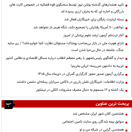
تایید هشدارهای گذشته بولتن نیوز توسط سخنگوی قوه قضائیه در خصوص کارت های
بارزگانی و اجاره ای که به بحران ارزی رسیده اند
بسته اینترنت رایگان برای خبرنگاران فعال شد
ذوالقدر: تا آمریکا رفتارش را تصحیح نکند، تنگه هرمز باز نخواهد شد
آغاز ثبت‌نام آزمون ارشد علوم پزشکی از امروز
تاراج هویت ملی در بازار بی‌صاحب پوشاک؛ مسئولان نظارت کجا خوابیده‌اند؟ / زیر سایه
جنگ، جامعه در حال بی‌حیا شدن است
دیدار و گفتگوی رئیس‌جمهور با رهبر معظم انقلاب درباره مسائل اقتصادی و نظامی کشور
غریبه به دادمون نمی‌رسه؛ ایرانی بخریم!
برگزاری آزمون صدور مجوز کارگزاری گمرکی در دی‌ماه سال ۱۴۰۵
وزارت اطلاعات: خبرنگاران نقش بارزی در ناکامی سربازان رسانه‌ای دشمن داشتند
یک کشته و ۱۲ مسموم به دنبال مصرف مشروبات الکلی در نیشابور
پربحث ترین عناوین
هشتمین کلان شهر ایران مشخص شد
سوابق بیمه شدگان روی سایت تامین اجتماعی
همجنس گرایی در شبکه من و تو