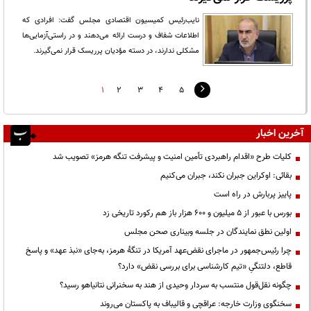
نایب‌رئیس کمیسیون اقتصادی مجلس گفت: افرادی که
اطلاعات شفاف و درست ارائه می‌دهند و در راستی‌آزمایی‌ها
مشکلی ندارند، در دسته مؤدیان پرریسک قرار نمی‌گیرند.
1
2
3
4
5
آخرین اخبار
کلیات طرح «اقدام راهبردی تأمین امنیت و پیشرفت تنگه هرمز» تصویب شد
بقائی: اوکراین جبران نکند، جبران می‌کنیم
پاییز پربارش در راه است
بورس با عبور از ۵ میلیون و ۶۰۰ هزار باز هم رکورد تاریخی زد
اولین نطق نمایندگان در جلسه وبیناری صحن مجلس
چرا رئیس‌جمهور در ماجرای نقض‌عهد آمریکا در تنگهٔ هرمز، به‌جای «نبذ عهد» و پاسخ
قاطع، دلتنگیِ «تیم کارشناسی برای بررسی نقض» دارد؟
چگونه نقل‌قول منتسب به سردار وحیدی از هند به سخنرانی نتانیاهو رسید؟
سخنگوی وزارت خارجه: عراقچی و قالیباف به پاکستان می‌روند