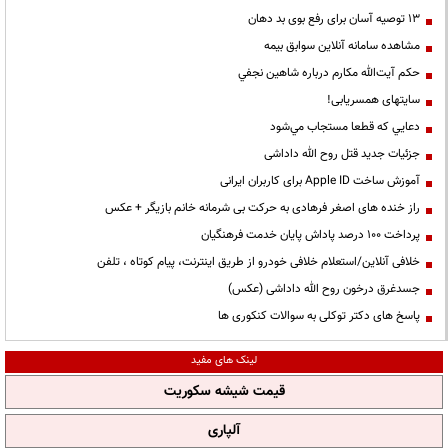
13 توصیه آسان برای رفع بوی بد دهان
مشاهده سامانه آنلاين سوابق بیمه
حكم آيت‌الله مكارم درباره شاهين نجفي
سایتهای همسریابی!
دعايي كه قطعا مستجاب مي‌شود
جزئیات جدید قتل روح الله داداشی
آموزش ساخت Apple ID برای کاربران ایرانی
راز خنده های اصغر فرهادی به حرکت بی شرمانه خانم بازیگر + عکس
پرداخت ۱۰۰ درصد پاداش پایان خدمت فرهنگیان
خلافی آنلاین/استعلام خلافی خودرو از طریق اینترنت، پیام کوتاه ، تلفن
جسدغرق درخون روح الله داداشی (عکس)
پاسخ های دکتر توکلی به سوالات کنکوری ها
لینک های مفید
قیمت شیشه سکوریت
آلپاری