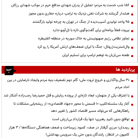
۱۵۶ شب خدمت به مردم؛ تجلیل از پدران شهدای مدافع حرم در موکب شهدای رزکان
هشدار گرینلند به شرکت نفتی نزدیک به ترامپ درباره حفاری بدون مجوز
95 واحد تولیدی آسیب‌دیده از جنگ در تهران به چرخه تولید بازگشتند
بیروت فعلاً برنامه‌ای برای گفت‌وگوی تازه با تل‌آویو ندارد
تجاوز نظامی رژیم صهیونیستی به خاک سوریه در منطقه القنیطره
وال‌استریت‌ژرونال: جنگ با ایران ضعف‌های ارتش آمریکا را رو کرد
طعنه سی‌ان‌ان به توهم ترامپ برای تسلیم ایران
پربازدید ها
۳۰ سال واگذاری و خروج ثروت ملی؛ گام دوم تضعیف بنیه مردم وایجاد نارضایتی در بین
احاد مردم
با اعتراف یکی از متهمان، ابعاد تازه‌ای از پرونده ربایش و قتل حمیدرضا رجب‌زاده آشکار شد
آغاز یک سلسله‌کلیپ ۱۰ قسمتی با محور «جهاد اقتصادی»؛ از ریشه‌یابی مشکلات تا
راهکارهایی که می‌تواند مسیر اقتصاد کشور را تغییر دهد
توافقِ بدونِ تاییدِ رهبری؛ تنها یک قراردادِ بی‌ارزش است
ریمـدان؛ مرزی گرفتار در صف، کمبود زیرساخت و ضعف هماهنگی دستگاه‌ها / ۳ هزار
کامیون در انتظار، رانندگان بدون حتی یک سرویس بهداشتی!