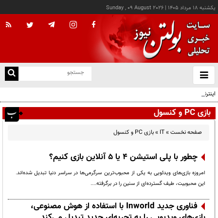
يکشنبه ۱۸ مرداد ۱۴۰۵
|
Sunday , 09 August 2026
از
و
ته
اینترنت چگونه مفهوم کودکی را دگرگون کرد؟
ن
نو
بازی PC و کنسول
صفحه نخست
»
IT
»
بازی PC و کنسول
چطور با پلی استیشن 4 یا 5 آنلاین بازی کنیم؟
امروزه بازی‌های ویدئویی به یکی از محبوب‌ترین سرگرمی‌ها در سراسر دنیا تبدیل شده‌اند.
این محبوبیت، طیف گسترده‌ای از سنین را در برگرفته....
فناوری جدید Inworld با استفاده از هوش مصنوعی،
بازی‌های ویدیویی را به تجربه‌ای جدید تبدیل می‌کند