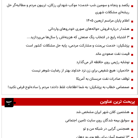
یکصد و پنجاه و سومین شب خدمت؛ موکب شهدای رزکان، تریبون مردم و مطالبه‌گر حل
ریشه‌ای مشکلات شهری
اعلام پایان مراسم اربعین ۱۴۰۵
هشدار درباره فروش حواله‌های صوری خودروهای وارداتی
3 اشتباه رایج در انتخاب رنگ صنعتی که هزینه‌اش را سال‌ها می‌پردازید...
پزشکیان: خدمت بی‌منت و مشارکت مردمی، پایه حل مشکلات کشور است
قیمت نفت صعودی ماند
نوشابه رژیمی روی حافظه اثر می‌گذارد
خادمیان: هیچ شفیعی برای زن نزد خداوند بهتر از رضایت شوهر نیست
توقف صادرات نفت عربستان به آمریکا
صمصامی خطاب به پزشکیان: به شما اطلاعات غلط دادند؛ مردم را ساده‌لوح فرض نکنید!
پربحث ترین عناوین
هشتمین کلان شهر ایران مشخص شد
سوابق بیمه شدگان روی سایت تامین اجتماعی
همجنس گرایی در شبکه من و تو
13 توصیه آسان برای رفع بوی بد دهان