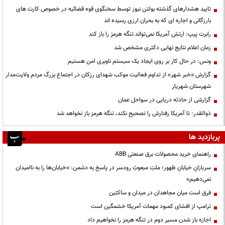
تایید هشدارهای گذشته بولتن نیوز توسط سخنگوی قوه قضائیه در خصوص کارت های
بارزگانی و اجاره ای که به بحران ارزی رسیده اند
رابرت پیپ: ارتش آمریکا نمی‌تواند تنگه هرمز را باز کند
زمان اعلام نتایج نهایی دکتری مشخص شد
ونس: در حال کار بر روی ایجاد یک سیستم ناوبری امن هستیم
گزارش «خبر شهر» از تداوم فعالیت موکب شهدای رزکان در اجتماع بزرگ مردم ولایت‌مدار
شهرستان شهریار
گزارشی از حادثه دریایی در سواحل عمان
ذوالقدر: تا آمریکا رفتارش را تصحیح نکند، تنگه هرمز باز نخواهد شد
پربازدید ها
راهنمای خرید محصولات برق صنعتی ABB
سربازانِ خیابانِ ظهور؛ ملتِ مبعوثِ رودسر در پاسخ به دشمن: «خیابان‌ها را به ناامیدان
نمی‌دهیم»
فرق است میان مجاهدان در میدان و ساکتین
ترامپ از افشای کمبود مهمات آمریکا خشمگین است
اجازه باز شدن مسیر دوم در تنگه هرمز را نخواهیم داد