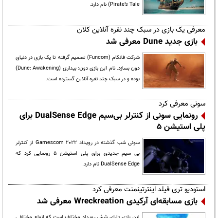
Pirate’s Tale) نام دارد.
معرفی یک بازی در سبک چند نفره آنلاین کلان
بازی جدید Dune معرفی شد
شرکت فانکام (Funcom) تصمیم گرفته تا یک بازی در دنیای
دون بسازد. نام این بازی دون: بیداری (Dune: Awakening)
بوده و در سبک چند نفره آنلاین گسترده است.
سونی معرفی کرد
رونمایی سونی از کنترلر بی‌سیم DualSense Edge برای
پلی استیشن 5
سونی شب گذشته در رویداد Gamescom 2022 از کنترلر
بی سیم جدیدی برای پلی استیشن 5 رونمایی کرد که
DualSense Edge نام دارد.
استودیو تری فیلد اینترتینمنت معرفی کرد
بازی مسابقه‌ای آرکیدی Wreckreation معرفی شد
این بازی دارای شش رویداد مختلف است که انواع مختلفی