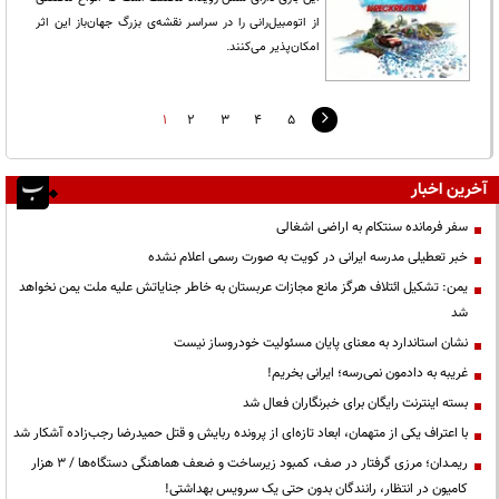
از اتومبیل‌رانی را در سراسر نقشه‌ی بزرگ جهان‌باز این اثر
امکان‌پذیر می‌کنند.
1
2
3
4
5
آخرین اخبار
سفر فرمانده سنتکام به اراضی اشغالی
خبر تعطیلی مدرسه ایرانی در کویت به صورت رسمی اعلام نشده
یمن: تشکیل ائتلاف هرگز مانع مجازات عربستان به خاطر جنایاتش علیه ملت یمن نخواهد
شد
نشان استاندارد به معنای پایان مسئولیت خودروساز نیست
غریبه به دادمون نمی‌رسه؛ ایرانی بخریم!
بسته اینترنت رایگان برای خبرنگاران فعال شد
با اعتراف یکی از متهمان، ابعاد تازه‌ای از پرونده ربایش و قتل حمیدرضا رجب‌زاده آشکار شد
ریمـدان؛ مرزی گرفتار در صف، کمبود زیرساخت و ضعف هماهنگی دستگاه‌ها / ۳ هزار
کامیون در انتظار، رانندگان بدون حتی یک سرویس بهداشتی!