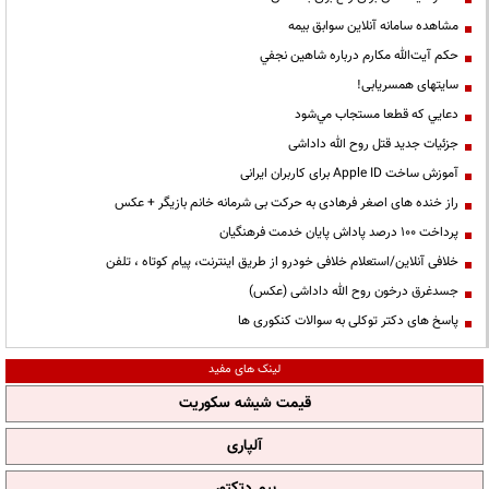
مشاهده سامانه آنلاين سوابق بیمه
حكم آيت‌الله مكارم درباره شاهين نجفي
سایتهای همسریابی!
دعايي كه قطعا مستجاب مي‌شود
جزئیات جدید قتل روح الله داداشی
آموزش ساخت Apple ID برای کاربران ایرانی
راز خنده های اصغر فرهادی به حرکت بی شرمانه خانم بازیگر + عکس
پرداخت ۱۰۰ درصد پاداش پایان خدمت فرهنگیان
خلافی آنلاین/استعلام خلافی خودرو از طریق اینترنت، پیام کوتاه ، تلفن
جسدغرق درخون روح الله داداشی (عکس)
پاسخ های دکتر توکلی به سوالات کنکوری ها
لینک های مفید
قیمت شیشه سکوریت
آلپاری