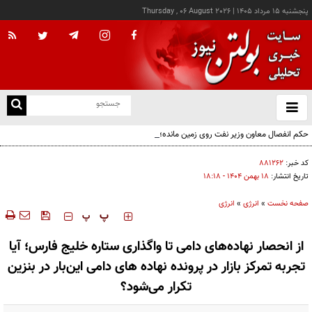
پنجشنبه ۱۵ مرداد ۱۴۰۵
|
Thursday , 06 August 2026
از
و
ته
حکم انفصال معاون وزیر نفت روی زمین مانده؛ دیوان محاسبات وارد میدان شد
ن
نو
کد خبر:
۸۸۱۲۶۲
تاریخ انتشار:
۱۸ بهمن ۱۴۰۴ - ۱۸:۱۸
صفحه نخست
»
انرژی
»
انرژی
‍‍‍ پ
پ
از انحصار نهاده‌های دامی تا واگذاری ستاره خلیج فارس؛ آیا
تجربه تمرکز بازار در پرونده نهاده های دامی این‌بار در بنزین
تکرار می‌شود؟