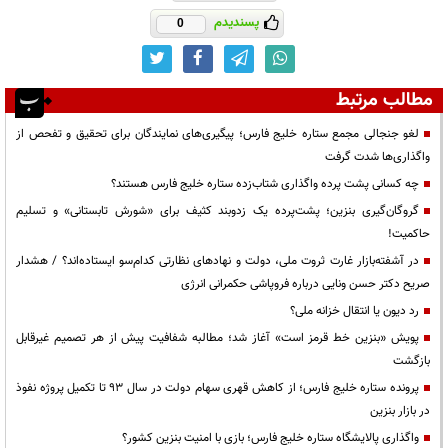
پسندیدم
0
مطالب مرتبط
لغو جنجالی مجمع ستاره خلیج فارس؛ پیگیری‌های نمایندگان برای تحقیق و تفحص از
واگذاری‌ها شدت گرفت
چه کسانی پشت پرده واگذاری شتاب‌زده ستاره خلیج فارس هستند؟
گروگان‌گیری بنزین؛ پشت‌پرده یک زدوبند کثیف برای «شورش تابستانی» و تسلیم
حاکمیت!
در آشفته‌بازار غارت ثروت ملی، دولت و نهادهای نظارتی کدام‌سو ایستاده‌اند؟ / هشدار
صریح دکتر حسن ونایی درباره فروپاشی حکمرانی انرژی
رد دیون یا انتقال خزانه ملی؟
پویش «بنزین خط قرمز است» آغاز شد؛ مطالبه شفافیت پیش از هر تصمیم غیرقابل
بازگشت
پرونده ستاره خلیج فارس؛ از کاهش قهری سهام دولت در سال ۹۳ تا تکمیل پروژه نفوذ
در بازار بنزین
واگذاری پالایشگاه ستاره خلیج فارس؛ بازی با امنیت بنزین کشور؟