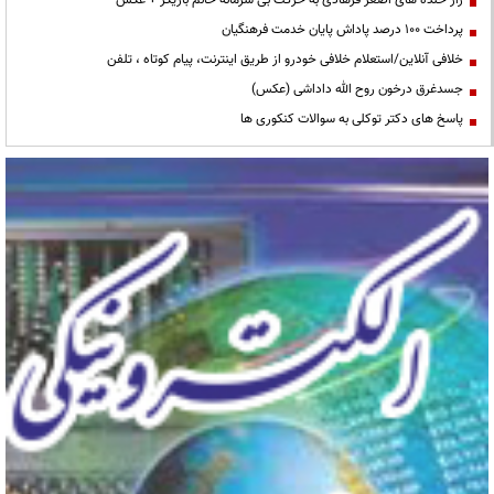
راز خنده های اصغر فرهادی به حرکت بی شرمانه خانم بازیگر + عکس
پرداخت ۱۰۰ درصد پاداش پایان خدمت فرهنگیان
خلافی آنلاین/استعلام خلافی خودرو از طریق اینترنت، پیام کوتاه ، تلفن
جسدغرق درخون روح الله داداشی (عکس)
پاسخ های دکتر توکلی به سوالات کنکوری ها