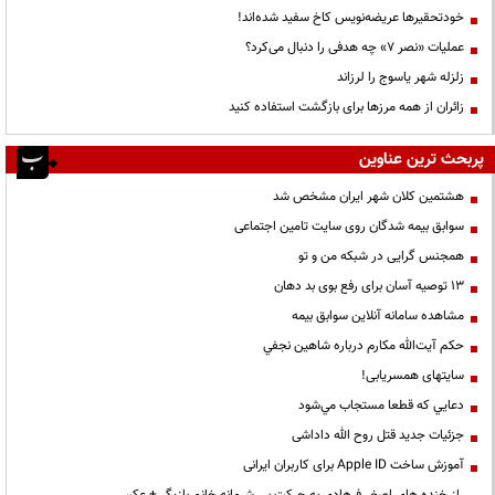
خودتحقیرها عریضه‌نویس کاخ سفید شده‌اند!
عملیات «نصر ۷» چه هدفی را دنبال می‌کرد؟
زلزله شهر یاسوج را لرزاند
زائران از همه مرزها برای بازگشت استفاده کنید
پربحث ترین عناوین
هشتمین کلان شهر ایران مشخص شد
سوابق بیمه شدگان روی سایت تامین اجتماعی
همجنس گرایی در شبکه من و تو
13 توصیه آسان برای رفع بوی بد دهان
مشاهده سامانه آنلاين سوابق بیمه
حكم آيت‌الله مكارم درباره شاهين نجفي
سایتهای همسریابی!
دعايي كه قطعا مستجاب مي‌شود
جزئیات جدید قتل روح الله داداشی
آموزش ساخت Apple ID برای کاربران ایرانی