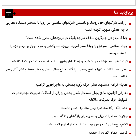
پربازدید ها
از رانت‌ شرکتهای خودروساز و تاسیس شرکتهای تراستی در اروپا تا تسخیر دستگاه نظارتی
با چه هدفی صورت گرفته است
چرا قالب وافل جایگزین سقف تیرچه بلوک در پروژه‌های مدرن شده است؟
جهاد اسلامی: اسرائیل با چراغ سبز آمریکا، پروژه نسل‌کشی و کوچ اجباری مردم غزه را
ادامه می‌دهد
تمدید همه مجوزها و مهلت‌های ویژه تا پایان شهریور؛ بخشنامه جدید دولت ابلاغ شد
دفتر رهبر انقلاب: تنها مراجع رسمی، پایگاه اطلاع‌رسانی دفتر و دفتر حفظ و نشر آثار رهبر
انقلاب است
هزینه گزاف، دستاورد صفر؛ برگه رأی، پاسخی به ماجراجویی ترامپ
تعارض قوانین؛ مانع پنهان سنددار شدن بخش بزرگی از املاک/ ضرورت تجدیدنظر در
ضوابط احراز تصرفات مالکانه
انصارالله: رفع محاصره یمن مطالبه اصلی ماست
جزئیات مذاکرات ایران و عمان برای بازگشایی تنگه هرمز
تخم‌مرغ‌هایی که در مرز پوسیدند تا اقتدار اداری اثبات شود
کاهش دمای تهران از جمعه