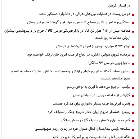
در استان کرمان
دو تروریست در عملیات نیروهای عراقی در «الانبار» دستگیر شدند
دستگیری ۸ نفر از اشرار مسلح شاخص و مرتبطین گروهک‌های تروریستی
معامله بیش از ۴۱۳ هزار تن کالا در بازار فیزیکی بورس کالا / حراج باز و پتروشیمی پیشران
ارزش معاملات روز شدند
تهاتر ۱۶۷۳ میلیارد تومان از اموال شرکت‌های تراستی
فرمانده نیروی هوایی ارتش: در دفاع از ملت ایران جان برکف خواهیم بود
ماجراجویی در سن ۹۷ سالگی!
معاون هماهنگ‌کننده نیروی هوایی ارتش: وضعیت سه خلبان عملیات حمله به العدید
هنوز مشخص نیست
ترامپ: ترجیح می‌دهم با ایران به توافق برسم
گزارشی از حادثه دریایی در سواحل عمان
ونس: ایرانی‌ها طرف بسیار دشواری برای مذاکره هستند
رویترز: هشدار صریح ایران خطر شروع جنگ را متوقف کرد
گام جدید برای کاهش مصرف گاز در بخش خانگی
شکنجه رئیس بیمارستان کمال عدوان غزه در زندان رژیم صهیونیستی
تنگه هرمز قابل معامله نیست برای آمریکا معبر باز نکنید