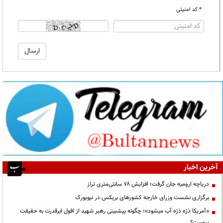
* کد امنیتی
آخرین اخبار
دریاچه ارومیه جان گرفت؛ افزایش ۷۸ سانتی‌متری تراز
برگزاری نشست وزرای خارجه کشورهای بریکس در نیویورک
«آمریکا ذرّه ذرّه آب میشود»؛ چگونه پیشبینی رهبر شهید از افول ابرقدرت به حقیقت
پیوست؟