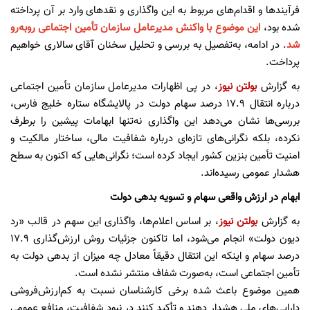
فرآیندها و اقدام‌های مربوط به این واگذاری و نقدهای وارد بر آن پرداخته
شده بود،
این موضوع با واکنش مدیرعامل سازمان تأمین اجتماعی روبه‌رو
شد
. در ادامه، به‌تفصیل به بررسی و تحلیل سخنان آقای سالاری خواهیم
پرداخت.
به گزارش
بولتن نیوز
، در پی اظهارات مدیرعامل سازمان تأمین اجتماعی
درباره انتقال ۱۷.۹ درصد سهام دولت در پالایشگاه ستاره خلیج فارس،
بررسی‌ها نشان می‌دهد این واگذاری نه‌تنها ابهامات پیشین را برطرف
نکرده، بلکه نگرانی‌های تازه‌ای درباره شفافیت مالی، ساختار مالکیت و
امنیت تأمین بنزین کشور ایجاد کرده است؛ نگرانی‌هایی که اکنون به سطح
هشدار عمومی رسیده‌اند.
ابهام در ارزش واقعی سهام و تسویه بدهی دولت
به گزارش
بولتن نیوز
، بر اساس اعلام‌ها، واگذاری این سهم در قالب «رد
دیون دولت» انجام می‌شود، اما تاکنون جزئیات روش ارزش‌گذاری ۱۷.۹
درصد سهام و اینکه این انتقال دقیقاً معادل چه میزان از بدهی دولت به
تأمین اجتماعی است، به‌صورت شفاف منتشر نشده است.
همین موضوع باعث شده برخی کارشناسان نسبت به کم‌ارزش‌فروشی
دارایی‌های ملی هشدار دهند و تأکید کنند در نبود شفافیت، منافع عمومی