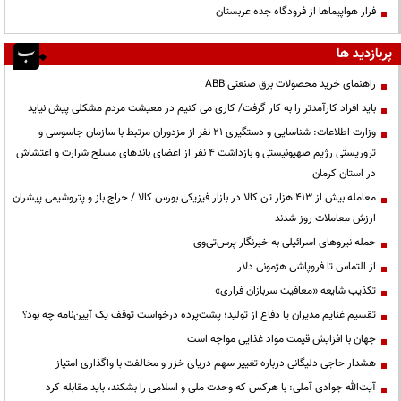
فرار هواپیماها از فرودگاه جده عربستان
پربازدید ها
راهنمای خرید محصولات برق صنعتی ABB
باید افراد کارآمدتر را به کار گرفت/ کاری می کنیم در معیشت مردم مشکلی پیش نیاید
وزارت اطلاعات: شناسایی و دستگیری ۲۱ نفر از مزدوران مرتبط با سازمان جاسوسی و
تروریستی رژیم صهیونیستی و بازداشت ۴ نفر از اعضای باندهای مسلح شرارت و اغتشاش
در استان کرمان
معامله بیش از ۴۱۳ هزار تن کالا در بازار فیزیکی بورس کالا / حراج باز و پتروشیمی پیشران
ارزش معاملات روز شدند
حمله نیروهای اسرائیلی به خبرنگار پرس‌تی‌وی
از التماس تا فروپاشی هژمونی دلار
تکذیب شایعه «معافیت سربازان فراری»
تقسیم غنایم مدیران یا دفاع از تولید؛ پشت‌پرده درخواست توقف یک آیین‌نامه چه بود؟
جهان با افزایش قیمت مواد غذایی مواجه است
هشدار حاجی دلیگانی درباره تغییر سهم دریای خزر و مخالفت با واگذاری امتیاز
آیت‌الله جوادی آملی: با هرکس که وحدت ملی و اسلامی را بشکند، باید مقابله کرد