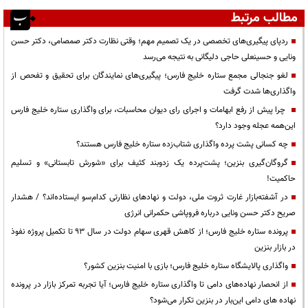
مطالب مرتبط
ردپای پیگیری‌های تخصصی در یک تصمیم مهم؛ وقتی نظارت دکتر صمصامی، دکتر حسن
ونایی و حسینعلی حاجی دلیگانی به نتیجه می‌رسد
لغو جنجالی مجمع ستاره خلیج فارس؛ پیگیری‌های نمایندگان برای تحقیق و تفحص از
واگذاری‌ها شدت گرفت
چرا پیش از رفع ابهامات و اجرای رای دیوان محاسبات، برای واگذاری ستاره خلیج فارس
این‌همه عجله وجود دارد؟
چه کسانی پشت پرده واگذاری شتاب‌زده ستاره خلیج فارس هستند؟
گروگان‌گیری بنزین؛ پشت‌پرده یک زدوبند کثیف برای «شورش تابستانی» و تسلیم
حاکمیت!
در آشفته‌بازار غارت ثروت ملی، دولت و نهادهای نظارتی کدام‌سو ایستاده‌اند؟ / هشدار
صریح دکتر حسن ونایی درباره فروپاشی حکمرانی انرژی
پرونده ستاره خلیج فارس؛ از کاهش قهری سهام دولت در سال ۹۳ تا تکمیل پروژه نفوذ
در بازار بنزین
واگذاری پالایشگاه ستاره خلیج فارس؛ بازی با امنیت بنزین کشور؟
از انحصار نهاده‌های دامی تا واگذاری ستاره خلیج فارس؛ آیا تجربه تمرکز بازار در پرونده
نهاده های دامی این‌بار در بنزین تکرار می‌شود؟