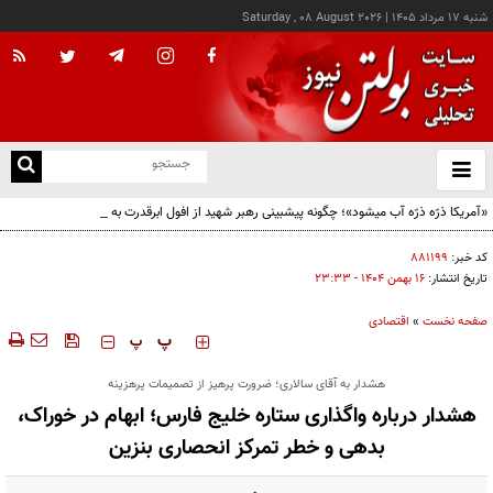
شنبه ۱۷ مرداد ۱۴۰۵
|
Saturday , 08 August 2026
از
و
ته
«آمریکا ذرّه ذرّه آب میشود»؛ چگونه پیشبینی رهبر شهید از افول ابرقدرت به حقیقت پیوست؟
ن
نو
کد خبر:
۸۸۱۱۹۹
تاریخ انتشار:
۱۶ بهمن ۱۴۰۴ - ۲۳:۳۳
صفحه نخست
»
اقتصادی
‍‍‍ پ
پ
هشدار به آقای سالاری؛ ضرورت پرهیز از تصمیمات پرهزینه
هشدار درباره واگذاری ستاره خلیج فارس؛ ابهام در خوراک،
بدهی و خطر تمرکز انحصاری بنزین