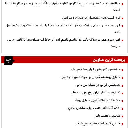
مطالبه برای شکستن انحصار پیمانکاری؛ نظارت دقیق بر واگذاری پروژه‌ها، راهکار مقابله با
فساد
فرق است میان مجاهدان در میدان و ساکتین
این دیپلماسی نمایشی، شکست خورده است/واقعیت‌ها را بپذیرید و به تعهدات خود عمل
کنید
امیر دبیری‌مهر در سوگ دکتر ابوالقاسم قاسم‌زاده؛ از خاطرات صداوسیما تا کلاس درس
سیاست
پربحث ترین عناوین
هشتمین کلان شهر ایران مشخص شد
سوابق بیمه شدگان روی سایت تامین اجتماعی
همجنس گرایی در شبکه من و تو
13 توصیه آسان برای رفع بوی بد دهان
مشاهده سامانه آنلاين سوابق بیمه
حكم آيت‌الله مكارم درباره شاهين نجفي
سایتهای همسریابی!
دعايي كه قطعا مستجاب مي‌شود