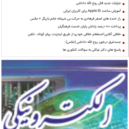
جزئیات جدید قتل روح الله داداشی
آموزش ساخت Apple ID برای کاربران ایرانی
راز خنده های اصغر فرهادی به حرکت بی شرمانه خانم بازیگر + عکس
پرداخت ۱۰۰ درصد پاداش پایان خدمت فرهنگیان
خلافی آنلاین/استعلام خلافی خودرو از طریق اینترنت، پیام کوتاه ، تلفن
جسدغرق درخون روح الله داداشی (عکس)
پاسخ های دکتر توکلی به سوالات کنکوری ها