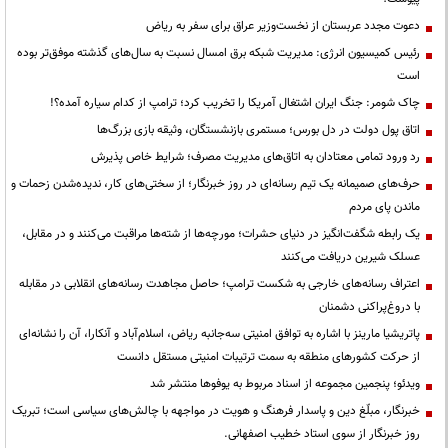
دعوت مجدد عربستان از نخست‌وزیر عراق برای سفر به ریاض
رئیس کمیسیون انرژی: مدیریت شبکه برق امسال نسبت به سال‌های گذشته موفق‌تر بوده
است
چاک شومر: جنگ ایران اشتغال آمریکا را تخریب کرد؛ ترامپ از کدام سیاره آمده؟!
اتاق پول دولت در دل بورس؛ مستمری بازنشستگان، وثیقه بازی بزرگ‌ها
رد ورود تمامی معتادان به اتاق‌های مدیریت مصرف؛ شرایط خاص پذیرش
حرف‌های صمیمانه یک تیم رسانه‌ای در روز خبرنگار؛ از سختی‌های کار، ندیده‌شدن زحمات و
ماندن پای مردم
یک رابطه شگفت‌انگیز در دنیای حشرات؛ مورچه‌ها از شته‌ها مراقبت می‌کنند و در مقابل،
عسلک شیرین دریافت می‌کنند
اعتراف رسانه‌های خارجی به شکست ترامپ؛ حاصل مجاهدت رسانه‌های انقلابی در مقابله
با دروغ‌پراکنی دشمنان
پاتریشیا مارینز با اشاره به توافق امنیتی سه‌جانبه ریاض، اسلام‌آباد و آنکارا، آن را نشانه‌ای
از حرکت کشورهای منطقه به سمت ترتیبات امنیتی مستقل دانست
ویدئو؛ پنجمین مجموعه از اسناد مربوط به یوفوها منتشر شد
خبرنگار، مبلّغ دین و پاسدار فرهنگ و هویت در مواجهه با چالش‌های سیاسی است؛ تبریک
روز خبرنگار از سوی استاد خطیب اصفهانی.