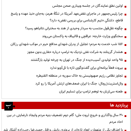
اولین نطق نمایندگان در جلسه وبیناری صحن مجلس
چرا رئیس‌جمهور در ماجرای نقض‌عهد آمریکا در تنگهٔ هرمز، به‌جای «نبذ عهد» و پاسخ
قاطع، دلتنگیِ «تیم کارشناسی برای بررسی نقض» دارد؟
چگونه نقل‌قول منتسب به سردار وحیدی از هند به سخنرانی نتانیاهو رسید؟
سخنگوی وزارت خارجه: عراقچی و قالیباف به پاکستان می‌روند
۱۵۶ شب خدمت به مردم؛ تجلیل از پدران شهدای مدافع حرم در موکب شهدای رزکان
هشدار گرینلند به شرکت نفتی نزدیک به ترامپ درباره حفاری بدون مجوز
95 واحد تولیدی آسیب‌دیده از جنگ در تهران به چرخه تولید بازگشتند
بیروت فعلاً برنامه‌ای برای گفت‌وگوی تازه با تل‌آویو ندارد
تجاوز نظامی رژیم صهیونیستی به خاک سوریه در منطقه القنیطره
وال‌استریت‌ژرونال: جنگ با ایران ضعف‌های ارتش آمریکا را رو کرد
طعنه سی‌ان‌ان به توهم ترامپ برای تسلیم ایران
پربازدید ها
۳۰ سال واگذاری و خروج ثروت ملی؛ گام دوم تضعیف بنیه مردم وایجاد نارضایتی در بین
احاد مردم
با اعتراف یکی از متهمان، ابعاد تازه‌ای از پرونده ربایش و قتل حمیدرضا رجب‌زاده آشکار شد