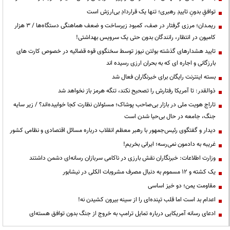
توافقِ بدونِ تاییدِ رهبری؛ تنها یک قراردادِ بی‌ارزش است
ریمـدان؛ مرزی گرفتار در صف، کمبود زیرساخت و ضعف هماهنگی دستگاه‌ها / ۳ هزار
کامیون در انتظار، رانندگان بدون حتی یک سرویس بهداشتی!
تایید هشدارهای گذشته بولتن نیوز توسط سخنگوی قوه قضائیه در خصوص کارت های
بارزگانی و اجاره ای که به بحران ارزی رسیده اند
بسته اینترنت رایگان برای خبرنگاران فعال شد
ذوالقدر: تا آمریکا رفتارش را تصحیح نکند، تنگه هرمز باز نخواهد شد
تاراج هویت ملی در بازار بی‌صاحب پوشاک؛ مسئولان نظارت کجا خوابیده‌اند؟ / زیر سایه
جنگ، جامعه در حال بی‌حیا شدن است
دیدار و گفتگوی رئیس‌جمهور با رهبر معظم انقلاب درباره مسائل اقتصادی و نظامی کشور
غریبه به دادمون نمی‌رسه؛ ایرانی بخریم!
وزارت اطلاعات: خبرنگاران نقش بارزی در ناکامی سربازان رسانه‌ای دشمن داشتند
یک کشته و ۱۲ مسموم به دنبال مصرف مشروبات الکلی در نیشابور
مقاومت یمن؛ دو خیز اساسی
اعدام بد است اما قلب تپنده‌ای را از سینه بیرون کشیدن نه!
ادعای رسانه آمریکایی درباره تمایل ترامپ به خروج از جنگ بدون توافق هسته‌ای