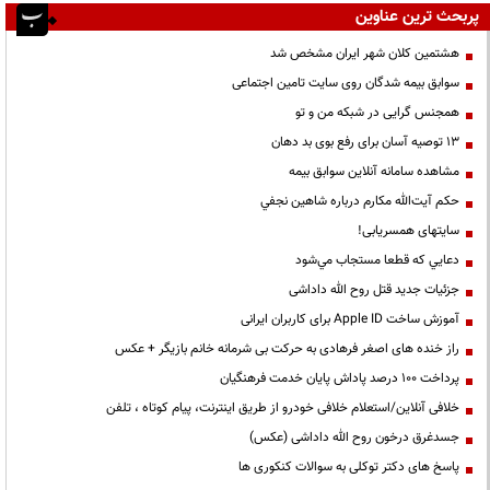
پربحث ترین عناوین
هشتمین کلان شهر ایران مشخص شد
سوابق بیمه شدگان روی سایت تامین اجتماعی
همجنس گرایی در شبکه من و تو
13 توصیه آسان برای رفع بوی بد دهان
مشاهده سامانه آنلاين سوابق بیمه
حكم آيت‌الله مكارم درباره شاهين نجفي
سایتهای همسریابی!
دعايي كه قطعا مستجاب مي‌شود
جزئیات جدید قتل روح الله داداشی
آموزش ساخت Apple ID برای کاربران ایرانی
راز خنده های اصغر فرهادی به حرکت بی شرمانه خانم بازیگر + عکس
پرداخت ۱۰۰ درصد پاداش پایان خدمت فرهنگیان
خلافی آنلاین/استعلام خلافی خودرو از طریق اینترنت، پیام کوتاه ، تلفن
جسدغرق درخون روح الله داداشی (عکس)
پاسخ های دکتر توکلی به سوالات کنکوری ها