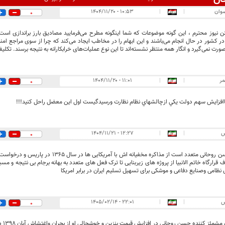
ضوان
|
|
۱۰:۵۳ - ۱۴۰۴/۱۱/۲۰
0
 نیوز محترم ، این گونه موضوعات که شما اینگونه مطرح می‌فرمایید مصادیق بارز براندازی است
ر کشور در حال انجام می‌باشند و این ابهام را در مخاطب ایجاد می‌کند که چرا از سوی مراجع 
ورت نمی‌گیرد و انگار همه منتظر نشسته‌اند تا این نوع عملیات‌های خرابکارانه به نتیجه برسند. تک
مر
|
|
۱۱:۰۱ - ۱۴۰۴/۱۱/۲۰
0
فزايش سهم دولت يكي ازچالشهاي نظام نظارت ورسيدگيست اول اين معضل راحل كنيد!!!
س
|
|
۱۲:۲۷ - ۱۴۰۴/۱۱/۲۱
0
خیانت حسن روحانی متعدد است از مذاکره مخفیانه اش
 قرارگاه خاتم الانبیا از پروژه های زیربنایی تا ترک فعل های متعدد به بهانه برجام بی نتیجه و 
 نظامی وصنایع دفاعی و موشکی برای تسهیل تسلیم ایران در برابر امریکا
س
|
|
۲۲:۰۱ - ۱۴۰۵/۰۲/۱۴
0
ئز کننده حسن روحانی در افزایش قیمت بنزین و خوشحالی او از بحران واغتشاش آبان 1398 دوباره تکرار خواهد شد.