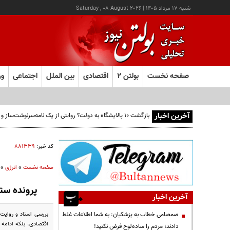
شنبه ۱۷ مرداد ۱۴۰۵
|
Saturday , 08 August 2026
صفحه نخست
بولتن ۲
اقتصادی
بین الملل
اجتماعی
ور
آخرین اخبار
بازگشت ۱۰ پالایشگاه به دولت؟ روایتی از یک نامه‌سرنوشت‌ساز و ۶ میلیارد بشکه نفتِ بدون‌حساب
کد خبر:
۸۸۱۳۳۹
صفحه نخست
»
انرژی
»
پرونده ستاره خل
آخرین اخبار
صمصامی خطاب به پزشکیان: به شما اطلاعات غلط
دادند؛ مردم را ساده‌لوح فرض نکنید!