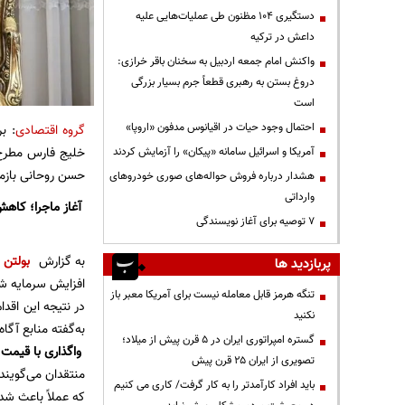
دستگیری ۱۰۴ مظنون طی عملیات‌هایی علیه
داعش در ترکیه
واکنش امام جمعه اردبیل به سخنان باقر خرازی:
دروغ بستن به رهبری قطعاً جرم بسیار بزرگی
است
احتمال وجود حیات در اقیانوس مدفون «اروپا»
گروه اقتصادی
آمریکا و اسرائیل سامانه «پیکان» را آزمایش کردند
حسن روحانی بازمی
هشدار درباره فروش حواله‌های صوری خودروهای
وارداتی
آغاز ماجرا؛ کاهش ناگهان
۷ توصیه برای آغاز نویسندگی
به گزارش
بولتن ن
پربازدید ها
افزایش سرمایه شر
تنگه هرمز قابل معامله نیست برای آمریکا معبر باز
نکنید
به‌گفته منابع آ
گستره امپراتوری ایران در ۵ قرن پیش از میلاد؛
واگذاری با قیمت
تصویری از ایران ۲۵ قرن پیش
باید افراد کارآمدتر را به کار گرفت/ کاری می کنیم
که عملاً باعث شد یک دارایی ۱۰۰ درصد دولتی، بدون رقابت واقعی و قیمت‌