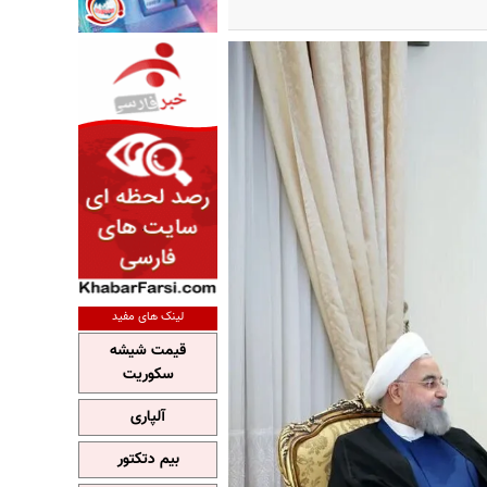
لینک های مفید
قیمت شیشه
سکوریت
آلپاری
بیم دتکتور