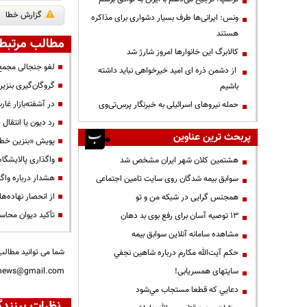
گزارش خطا
ونس: ایرانی‌ها طرف بسیار دشواری برای مذاکره
هستند
مطالب مرتبط
کالابرگ این خانوارها امروز شارژ شد
لغو جنجالی مجمع 
از دشمن ذره ای امید خیرخواهی نباید داشته
گروگان‌گیری بنزی
باشیم
در آشفته‌بازار غا
حمله نیروهای اسرائیلی به خبرنگار پرس‌تی‌وی
رد دیون یا انتقال 
پربحث ترین عناوین
پویش «بنزین خط 
واگذاری پالایشگاه
هشتمین کلان شهر ایران مشخص شد
هشدار درباره واگ
سوابق بیمه شدگان روی سایت تامین اجتماعی
از انحصار نهاده‌ها
همجنس گرایی در شبکه من و تو
تأکید دیوان محاسب
13 توصیه آسان برای رفع بوی بد دهان
مشاهده سامانه آنلاين سوابق بیمه
شما می توانید مطالب 
حكم آيت‌الله مكارم درباره شاهين نجفي
سایتهای همسریابی!
nnews@gmail.com
دعايي كه قطعا مستجاب مي‌شود
نظرات بینندگ