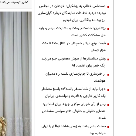
کشور توصیف می‌کنند.
صمصامی خطاب به پزشکیان: خودتان در مجلس
بودید؛ دیدید انتقادات نمایندگان درباره گران‌سازی
ارز بود، نه واگذاری ایران‌خودرو
پزشکیان: خدمت بی‌منت و مشارکت مردمی، پایه
حل مشکلات کشور است
قیمت‌ برنج ایرانی همچنان در کانال ۴۵۰ تا ۵۵۰
هزار تومان
وقتی دیتاسنترها از هوش مصنوعی جلو می‌زنند؛
زنگ خطر برای اقتصاد AI
از خبرسازی تا جریان‌سازی نقشه راه مدیران
هوشمند
«چرا نباید از شما متنفر باشند؟»؛ پاسخ معنادار
یک کاربر خارجی به قدرت و توانمندی ایرانیان
پس از رأی شورای مرکزی جبهه ایران اسلامی؛
اعضای حقیقی و حقوقی دفتر سیاسی مشخص
شدند
بسنت مدعی شد: به زودی شاهد توافق با ایران
خواهیم بود