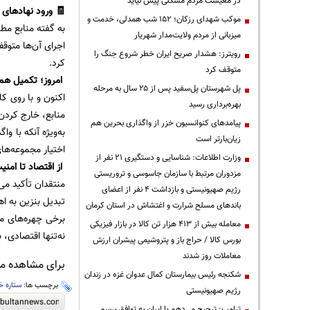
در معیشت مردم مشکلی پیش نیاید
🧾 ورود نهادهای 
موکب شهدای رزکان؛ ۱۵۲ شب همدلی، خدمت و
به گفته منابع مط
میزبانی از مردم ولایت‌مدار شهریار
اجرای آن‌ها متوقف
رویترز: هشدار صریح ایران خطر شروع جنگ را
کرد.
متوقف کرد
امروز؛ تکمیل هما
پل شهرستان پل‌سفید پس از ۲۵ سال به مرحله
بهره‌برداری رسید
منابع، خارج کردن
پیامدهای کنوانسیون خزر از واگذاری بحرین هم
زیان‌بارتر است
اختیار مجموعه‌ها
وزارت اطلاعات: شناسایی و دستگیری ۲۱ نفر از
از اقتصاد تا امنی
مزدوران مرتبط با سازمان جاسوسی و تروریستی
منتقدان تأکید می
رژیم صهیونیستی و بازداشت ۴ نفر از اعضای
تبدیل بنزین به ا
باندهای مسلح شرارت و اغتشاش در استان کرمان
برخی چهره‌های من
معامله بیش از ۴۱۳ هزار تن کالا در بازار فیزیکی
نه‌تنها اقتصادی، 
بورس کالا / حراج باز و پتروشیمی پیشران ارزش
معاملات روز شدند
برای مشاهده مطا
شکنجه رئیس بیمارستان کمال عدوان غزه در زندان
برچسب ها:
ستاره خ
رژیم صهیونیستی
ترامپ: ترجیح می‌دهم با ایران به توافق برسم