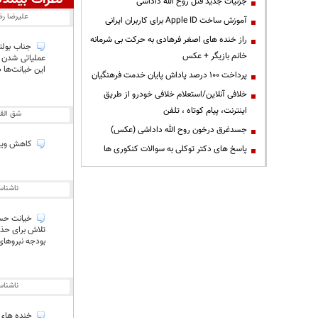
جزئیات جدید قتل روح الله داداشی
علیرضا ر
آموزش ساخت Apple ID برای کاربران ایرانی
راز خنده های اصغر فرهادی به حرکت بی شرمانه
جناب بولتن
خانم بازیگر + عکس
عملیاتی شدن د
این خیانت‌ها ص
پرداخت ۱۰۰ درصد پاداش پایان خدمت فرهنگیان
خلافی آنلاین/استعلام خلافی خودرو از طریق
اینترنت، پیام کوتاه ، تلفن
شق الق
جسدغرق درخون روح الله داداشی (عکس)
كاهش وياا
پاسخ های دکتر توکلی به سوالات کنکوری ها
ناشنا
تلاش برای حذف
بودجه نبروهای
ناشنا
خنده های مشم