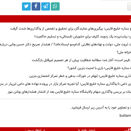
ستاره خلیج فارس؛ پیگیری‌های نمایندگان برای تحقیق و تفحص از واگذاری‌ها شدت گرفت
ن؛ پشت‌پرده یک زدوبند کثیف برای «شورش تابستانی» و تسلیم حاکمیت!
رت ثروت ملی، دولت و نهادهای نظارتی کدام‌سو ایستاده‌اند؟ / هشدار صریح دکتر حسن ونایی درباره
خزانه ملی؟
قرمز است» آغاز شد؛ مطالبه شفافیت پیش از هر تصمیم غیرقابل بازگشت
 ستاره خلیج فارس؛ بازی با امنیت بنزین کشور؟
ذاری ستاره خلیج فارس؛ ابهام در خوراک، بدهی و خطر تمرکز انحصاری بنزین
ی دامی تا واگذاری ستاره خلیج فارس؛ آیا تجربه تمرکز بازار در پرونده نهاده های دامی این‌بار در بن
ات بر بررسی واگذاری سهام پالایشگاه ستاره خلیج فارس بعد از انتشار هشدارهای بولتن نیوز
و تصاویر خود را به آدرس زیر ارسال فرمایید.
bulta
ان
در انتظار بررسی:
انتشار یافته:
۵