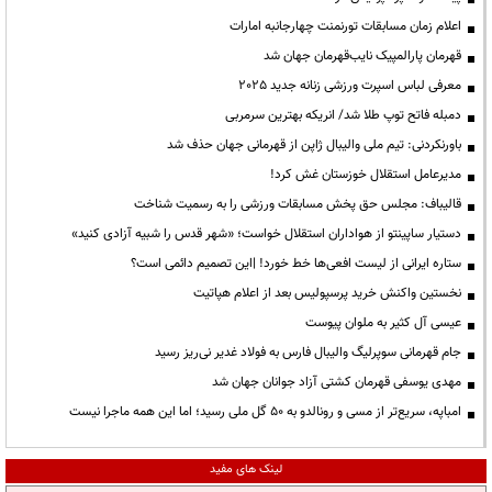
اعلام زمان مسابقات تورنمنت چهارجانبه امارات
قهرمان پارالمپیک نایب‌قهرمان جهان شد
معرفی لباس اسپرت ورزشی زنانه جدید 2025
دمبله فاتح توپ طلا شد/ انریکه بهترین سرمربی
باورنکردنی: تیم ملی والیبال ژاپن از قهرمانی جهان حذف شد
مدیرعامل استقلال خوزستان غش کرد!
قالیباف: مجلس حق پخش مسابقات ورزشی را به رسمیت شناخت
دستیار ساپینتو از هواداران استقلال خواست؛ «شهر قدس را شبیه آزادی کنید»
ستاره ایرانی از لیست افعی‌ها خط خورد! |این تصمیم دائمی است؟
نخستین واکنش خرید پرسپولیس بعد از اعلام هپاتیت
عیسی آل کثیر به ملوان پیوست
جام قهرمانی سوپرلیگ والیبال فارس به فولاد غدیر نی‌ریز رسید
مهدی یوسفی قهرمان کشتی آزاد جوانان جهان شد
امباپه، سریع‌تر از مسی و رونالدو به ۵۰ گل ملی رسید؛ اما این همه ماجرا نیست
لینک های مفید