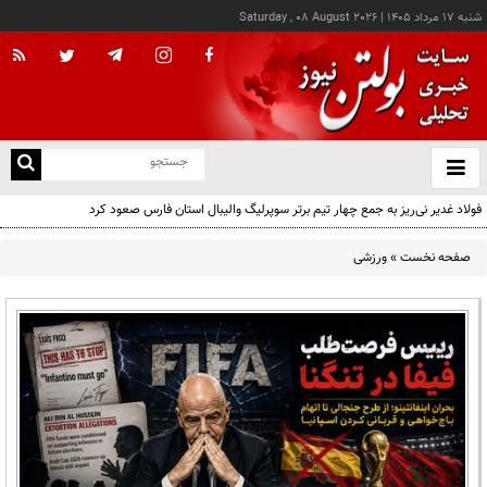
شنبه ۱۷ مرداد ۱۴۰۵
|
Saturday , 08 August 2026
از
و
ته
فولاد غدیر نی‌ریز به جمع چهار تیم برتر سوپرلیگ والیبال استان فارس صعود کرد
ن
نو
صفحه نخست
»
ورزشی