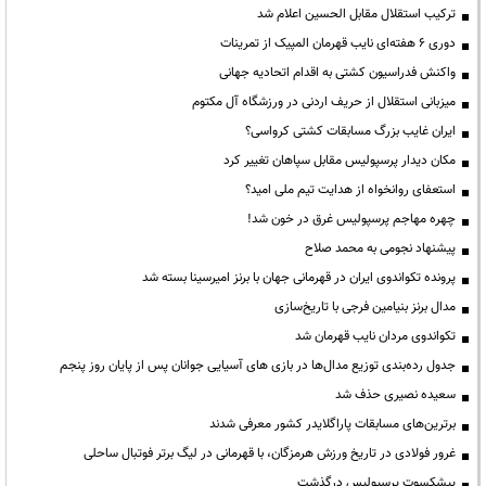
ترکیب استقلال مقابل الحسین اعلام شد
دوری ۶ هفته‌ای نایب قهرمان المپیک از تمرینات
واکنش فدراسیون کشتی به اقدام اتحادیه جهانی
میزبانی استقلال از حریف اردنی در ورزشگاه آل مکتوم
ایران غایب بزرگ مسابقات کشتی کرواسی؟
مکان دیدار پرسپولیس مقابل سپاهان تغییر کرد
استعفای روانخواه از هدایت تیم ملی امید؟
چهره مهاجم پرسپولیس غرق در خون شد!
پیشنهاد نجومی به محمد صلاح
پرونده تکواندوی ایران در قهرمانی جهان با برنز امیرسینا بسته شد
مدال برنز بنیامین فرجی با تاریخ‌سازی
تکواندوی مردان نایب قهرمان شد
جدول رده‌بندی توزیع مدال‌ها در بازی های آسیایی جوانان پس از پایان روز پنجم
سعیده نصیری حذف شد
برترین‌های مسابقات پاراگلایدر کشور معرفی شدند
غرور فولادی در تاریخ ورزش هرمزگان، با قهرمانی در لیگ برتر فوتبال ساحلی
پیشکسوت پرسپولیس درگذشت