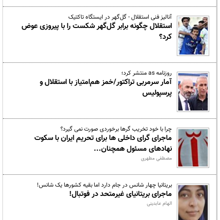
آنالیز فنی استقلال - گل‌گهر در ایستگاه تاکتیک
استقلال چگونه برابر گل‌گهر شکست را با پیروزی عوض
کرد؟
روزنامه as منتشر کرد؛
آمار سرمربی تراکتور/خمز هم‌امتیاز با استقلال و
پرسپولیس
چرا با خود تخریب گرها برخوردی صورت نمی گیرد؟
ماجرای گرای داخلی ها برای تحریم ایران با سکوت
نهادهای مسئول همچنان...
مصطفی مطهری
بریتانیا چهار شانس در جام دارد اما بقیه کشورها یک شانس!
ماجرای بریتانیای غیرمتحد در فوتبال!
الهام عابدینی