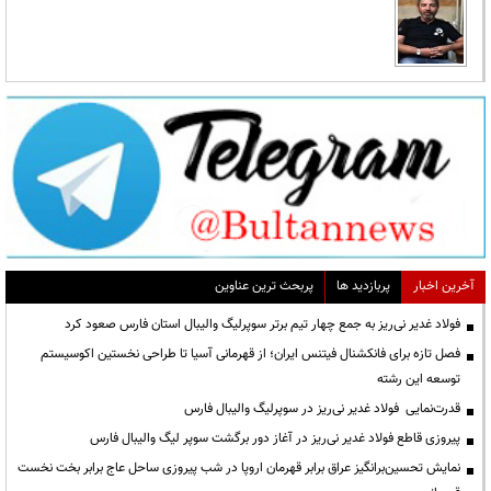
آخرین اخبار
پربازدید ها
پربحث ترین عناوین
فولاد غدیر نی‌ریز به جمع چهار تیم برتر سوپرلیگ والیبال استان فارس صعود کرد
فصل تازه برای فانکشنال فیتنس ایران؛ از قهرمانی آسیا تا طراحی نخستین اکوسیستم
توسعه این رشته
قدرت‌نمایی ‌ فولاد غدیر نی‌ریز در سوپرلیگ والیبال فارس
پیروزی قاطع فولاد غدیر نی‌ریز در آغاز دور برگشت سوپر لیگ والیبال فارس
نمایش تحسین‌برانگیز عراق برابر قهرمان اروپا در شب پیروزی ساحل عاج برابر بخت نخست