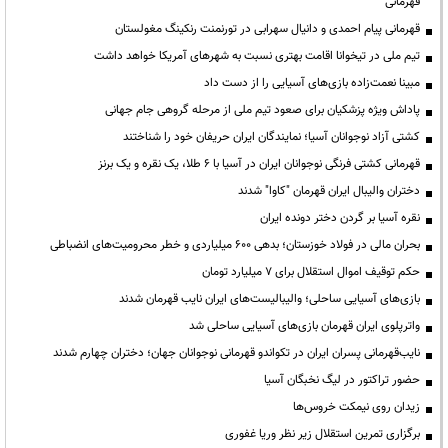
قهرمانی
قهرمانی پیام احمدی و دانیال سهرابی در تورنمنت رنکینگ مغولستان
تیم ملی در تیخوانا اقامت بهتری نسبت به شهرهای آمریکا خواهد داشت
مبینا نعمت‌زاده بازی‌های آسیایی را از دست داد
پاداش ویژه پزشکیان برای صعود تیم ملی از مرحله گروهی جام جهانی
کشتی آزاد نوجوانان آسیا؛‌ نمایندگان ایران حریفان خود را شناختند
قهرمانی کشتی فرنگی نوجوانان ایران در آسیا با ۶ طلا، یک نقره و یک برنز
دختران والیبال ایران قهرمان "کاوا" شدند
نقره آسیا بر گردن دختر دونده ایران
بحران مالی در فولاد خوزستان؛ بدهی ۶۰۰ میلیاردی و خطر محرومیت‌های انضباطی
حکم توقیف اموال استقلال برای ۷ میلیارد تومان
بازی‌های آسیایی ساحلی؛ والیبالیست‌های ایران نایب قهرمان شدند
واترپلوی ایران قهرمان بازی‌های آسیایی ساحلی شد
نایب‌قهرمانی پسران ایران در تکواندو قهرمانی نوجوانان جهان؛ دختران چهارم شدند
حضور تراکتور در لیگ نخبگان آسیا
زیدان روی نیمکت خروس‌ها
برگزاری تمرین استقلال زیر نظر وریا غفوری