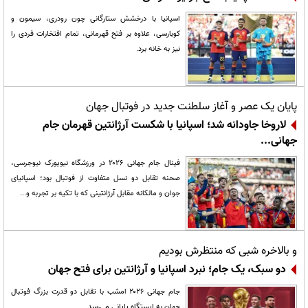
اسپانیا با درخشش ستارگانی چون رودری، سیمون و
کوبارسی، علاوه بر فتح قهرمانی، تمام افتخارات فردی را
نیز به خانه برد.
پایان یک عصر و آغاز سلطنت جدید در فوتبال جهان
لاروخا جاودانه شد؛ اسپانیا با شکست آرژانتین قهرمان جام
جهانی...
فینال جام جهانی ۲۰۲۶ در ورزشگاه نیویورک نیوجرسی،
صحنه تقابل دو نسل متفاوت از فوتبال بود؛ اسپانیای
جوان و مالکانه مقابل آرژانتینی که با تکیه بر تجربه و...
و بالاخره شبی که منتظرش بودیم
دو سبک، یک جام؛ نبرد اسپانیا و آرژانتین برای فتح جهان
جام جهانی ۲۰۲۶ امشب با تقابل دو قدرت بزرگ فوتبال
جهان به ایستگاه پایانی می‌رسد.