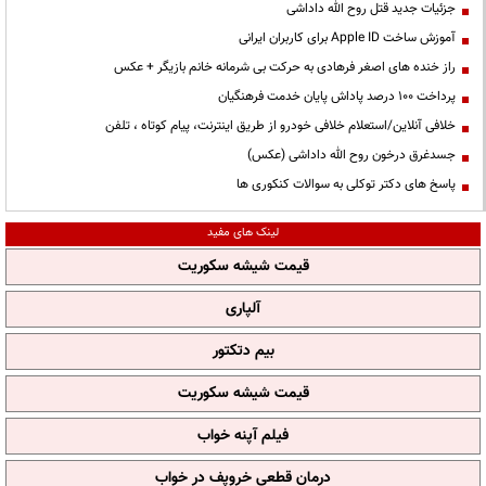
جزئیات جدید قتل روح الله داداشی
آموزش ساخت Apple ID برای کاربران ایرانی
راز خنده های اصغر فرهادی به حرکت بی شرمانه خانم بازیگر + عکس
پرداخت ۱۰۰ درصد پاداش پایان خدمت فرهنگیان
خلافی آنلاین/استعلام خلافی خودرو از طریق اینترنت، پیام کوتاه ، تلفن
جسدغرق درخون روح الله داداشی (عکس)
پاسخ های دکتر توکلی به سوالات کنکوری ها
لینک های مفید
قیمت شیشه سکوریت
آلپاری
بیم دتکتور
قیمت شیشه سکوریت
فیلم آپنه خواب
درمان قطعی خروپف در خواب