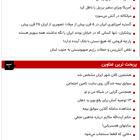
آمریکا ویزای سفیر برزیل را باطل کرد
میانکاله در آتش می‌سوزد
گستره امپراتوری ایران در ۵ قرن پیش از میلاد؛ تصویری از ایران ۲۵ قرن پیش
پزشکیان: تنها کسانی که در خیابان بودند ایران را نگه نداشتند همه سهیم هستند
پارچه فروشی که هیچ نسبتی با بانک آینده ندارد!
نقض آتش‌بس و حملات رژیم صهیونیستی به جنوب لبنان
پربحث ترین عناوین
هشتمین کلان شهر ایران مشخص شد
سوابق بیمه شدگان روی سایت تامین اجتماعی
همجنس گرایی در شبکه من و تو
13 توصیه آسان برای رفع بوی بد دهان
مشاهده سامانه آنلاين سوابق بیمه
حكم آيت‌الله مكارم درباره شاهين نجفي
سایتهای همسریابی!
دعايي كه قطعا مستجاب مي‌شود