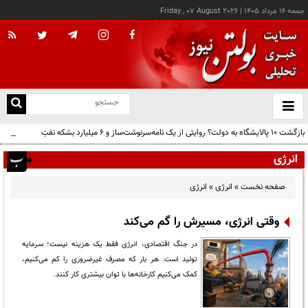
جمعه ۱۶ مرداد ۱۴۰۵
|
Friday , 07 August 2026
از
و
ته
بازگشت ۱۰ پالایشگاه به دولت؟ روایتی از یک نامه‌سرنوشت‌ساز و ۶ میلیارد بشکه نفتِ
ن
بدون‌حساب
نو
انرژی
صفحه نخست
»
انرژی
»
انرژی
وقتی انرژی، مسیرش را گم می‌کند
در جنگ اقتصادی، انرژی فقط یک هزینه نیست؛ سرمایه
تولید است. هر بار که مصرف غیرضروری را کم می‌کنیم،
کمک می‌کنیم کارخانه‌ها با توان بیشتری کار کنند.