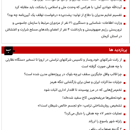
آیت‌الله جوادی آملی: با هرکس که وحدت ملی و اسلامی را بشکند، باید مقابله کرد
تقسیم غنایم مدیران یا دفاع از تولید؛ پشت‌پرده درخواست توقف یک آیین‌نامه چه بود؟
وزارت اطلاعات: شناسایی و دستگیری ۲۱ نفر از مزدوران مرتبط با سازمان جاسوسی و
تروریستی رژیم صهیونیستی و بازداشت ۴ نفر از اعضای باندهای مسلح شرارت و اغتشاش
در استان کرمان
پربازدید ها
از رانت‌ شرکتهای خودروساز و تاسیس شرکتهای تراستی در اروپا تا تسخیر دستگاه نظارتی
با چه هدفی صورت گرفته است
چرا قالب وافل جایگزین سقف تیرچه بلوک در پروژه‌های مدرن شده است؟
جزئیات مذاکرات ایران و عمان برای بازگشایی تنگه هرمز
تخم‌مرغ‌هایی که در مرز پوسیدند تا اقتدار اداری اثبات شود
خودتحقیرها عریضه‌نویس کاخ سفید شده‌اند!
تشخیص روان‌شناختی ترامپ: «او تجسم خالص شیطان است!»
عملیات «نصر ۷» چه هدفی را دنبال می‌کرد؟
زلزله شهر یاسوج را لرزاند
۲ گزینه صنعا برای ریاض