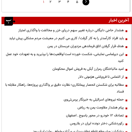
1
2
3
4
5
آخرین اخبار
هشدار حاجی دلیگانی درباره تغییر سهم دریای خزر و مخالفت با واگذاری امتیاز
باید افراد کارآمدتر را به کار گرفت/ کاری می کنیم در معیشت مردم مشکلی پیش نیاید
هدف قرار گرفتن اتاق‌ فرماندهی مزدوران عربستان در یمن
این دیپلماسی نمایشی، شکست خورده است/واقعیت‌ها را بپذیرید و به تعهدات خود عمل
کنید
امید مالباختگان رمزارز آبکی به فروش اموال محکومان
از التماس تا فروپاشی هژمونی دلار
مطالبه برای شکستن انحصار پیمانکاری؛ نظارت دقیق بر واگذاری پروژه‌ها، راهکار مقابله با
فساد
حمله نیروهای اسرائیلی به خبرنگار پرس‌تی‌وی
پیام هشدار مقاومت یمن به ریاض
تصادف ۱۲ خودرو در محور یاسوج ـ اصفهان
رکوردشکنی دختر دونده ایران در بلاروس
پزشکیان: مشروطه نقطه عطف بیداری و آزادی‌خواهی ملت ایران بود