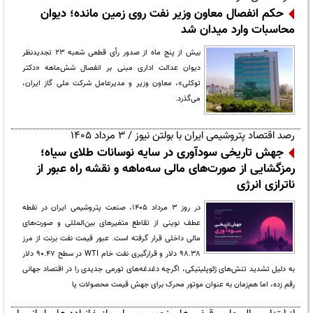
حکم انفصال معاون وزیر نفت روی زمین مانده؛ دیوان
محاسبات وارد میدان شد
بیش از پنج ماه از صدور رأی قطعی شعبه ۲۳ تجدیدنظر
دیوان عدالت اداری مبنی بر انفصال شش‌ماهه «دکتر
توکلی»، معاون وزیر و مدیرعامل شرکت ملی گاز ایران،
می‌گذرد.
رصد اقتصاد پتروشیمی ایران با بولتن نیوز / ۳ مرداد ۱۴۰۵
جهش تاریخی سودآوری در سایه نوسانات طلای سیاه؛
رمزگشایی از صورت‌های مالی سه‌ماهه و نقشه راه عبور از
ناترازی انرژی
در روز ۳ مرداد ۱۴۰۵، صنعت پتروشیمی ایران در نقطه
عطف نوینی از تقاطع متغیرهای بین‌المللی و صورت‌های
مالی داخلی قرار گرفته است. عبور قیمت نفت برنت از مرز
۹۸.۳۸ دلار و قرارگیری نفت خام WTI در سطح ۹۰.۴۷ دلار
به دلیل تشدید تنش‌های ژئوپلیتیکی، اگرچه دغدغه‌های تورمی جدیدی را در اقتصاد جهانی
رقم زده، اما هم‌زمان به عنوان موتور محرک برای جهش قیمت محصولات پا