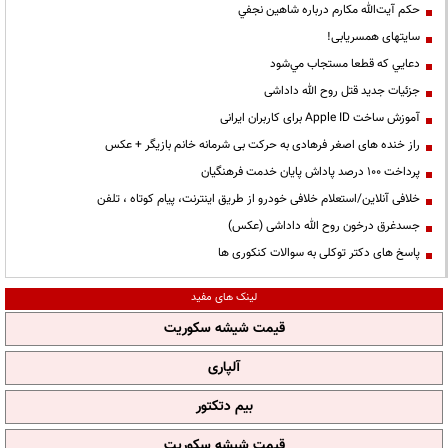
حكم آيت‌الله مكارم درباره شاهين نجفي
سایتهای همسریابی!
دعايي كه قطعا مستجاب مي‌شود
جزئیات جدید قتل روح الله داداشی
آموزش ساخت Apple ID برای کاربران ایرانی
راز خنده های اصغر فرهادی به حرکت بی شرمانه خانم بازیگر + عکس
پرداخت ۱۰۰ درصد پاداش پایان خدمت فرهنگیان
خلافی آنلاین/استعلام خلافی خودرو از طریق اینترنت، پیام کوتاه ، تلفن
جسدغرق درخون روح الله داداشی (عکس)
پاسخ های دکتر توکلی به سوالات کنکوری ها
لینک های مفید
قیمت شیشه سکوریت
آلپاری
بیم دتکتور
قیمت شیشه سکوریت