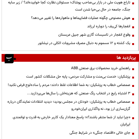
تاراج هویت ملی در بازار بی‌صاحب پوشاک؛ مسئولان نظارت کجا خوابیده‌اند؟ / زیر سایه
جنگ، جامعه در حال بی‌حیا شدن است
هوش مصنوعی چگونه عملیات فضاپیماها و ماهواره‌ها را تغییر می‌دهد؟
انفجارها کی‌یف را دوباره لرزاند
وقوع انفجار در تاسیسات گازی شهر جبیل عربستان
یک کشته و ۱۲ مسموم به دنبال مصرف مشروبات الکلی در نیشابور
پربازدید ها
راهنمای خرید محصولات برق صنعتی ABB
پزشکیان: خدمت بی‌منت و مشارکت مردمی، پایه حل مشکلات کشور است
صمصامی خطاب به پزشکیان: به شما اطلاعات غلط دادند؛ مردم را ساده‌لوح فرض نکنید!
3 اشتباه رایج در انتخاب رنگ صنعتی که هزینه‌اش را سال‌ها می‌پردازید...
صمصامی خطاب به پزشکیان: خودتان در مجلس بودید؛ دیدید انتقادات نمایندگان درباره
گران‌سازی ارز بود، نه واگذاری ایران‌خودرو
«چرا نباید از شما متنفر باشند؟»؛ پاسخ معنادار یک کاربر خارجی به قدرت و توانمندی
ایرانیان
جای خالی «اقتصاد جنگی» در شرایط جنگی