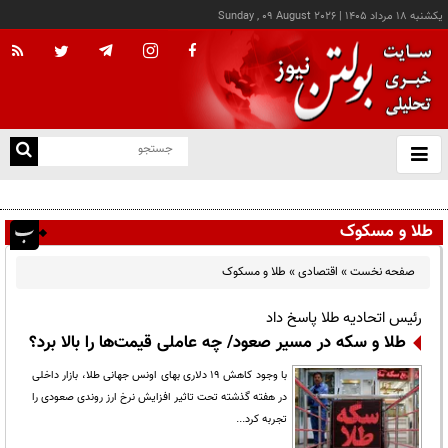
يکشنبه ۱۸ مرداد ۱۴۰۵
|
Sunday , 09 August 2026
از
و
ته
عامل افزایش قبوض آب و برق برخی مشترکان چه بود؟
ن
نو
طلا و مسکوک
صفحه نخست
»
اقتصادی
»
طلا و مسکوک
رئیس اتحادیه طلا پاسخ داد
طلا و سکه در مسیر صعود/ چه عاملی قیمت‌ها را بالا برد؟
با وجود کاهش ۱۹ دلاری بهای اونس جهانی طلا، بازار داخلی
در هفته گذشته تحت تاثیر افزایش نرخ ارز روندی صعودی را
تجربه کرد...