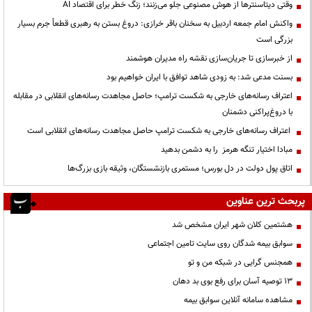
وقتی دیتاسنترها از هوش مصنوعی جلو می‌زنند؛ زنگ خطر برای اقتصاد AI
واکنش امام جمعه اردبیل به سخنان باقر خرازی: دروغ بستن به رهبری قطعاً جرم بسیار
بزرگی است
از خبرسازی تا جریان‌سازی نقشه راه مدیران هوشمند
بسنت مدعی شد: به زودی شاهد توافق با ایران خواهیم بود
اعتراف رسانه‌های خارجی به شکست ترامپ؛ حاصل مجاهدت رسانه‌های انقلابی در مقابله
با دروغ‌پراکنی دشمنان
اعتراف رسانه‌های خارجی به شکست ترامپ حاصل مجاهدت رسانه‌های انقلابی است
مبادا اختیار تنگه هرمز را به دشمن بدهید
اتاق پول دولت در دل بورس؛ مستمری بازنشستگان، وثیقه بازی بزرگ‌ها
پربحث ترین عناوین
هشتمین کلان شهر ایران مشخص شد
سوابق بیمه شدگان روی سایت تامین اجتماعی
همجنس گرایی در شبکه من و تو
13 توصیه آسان برای رفع بوی بد دهان
مشاهده سامانه آنلاين سوابق بیمه