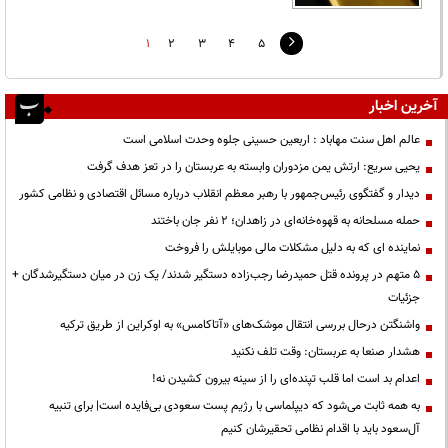
1
2
3
4
5
آخرین اخبار
عالم اهل سنت مهاباد : اربعین حسینی جلوه وحدت اسلامی است
یحیی سریع: ارتش یمن مزدوران وابسته به عربستان را در تعز هدف گرفت
دیدار و گفتگوی رئیس‌جمهور با رهبر معظم انقلاب درباره مسائل اقتصادی و نظامی کشور
حمله مسلحانه به قهوه‌خانه‌ای در زاهدان؛ ۲ نفر جان باختند
نماینده ای که به دلیل مشکلات مالی موبایلش را فروخت
۵ متهم در پرونده قتل حمیدرضا رجب‌زاده دستگیر شدند/ یک زن در میان دستگیرشدگان +
جزئیات
واشنگتن درحال بررسی انتقال موشک‌های «آتاکامس» به اوکراین از طریق ترکیه
هشدار صنعا به عربستان: وقت تلف نکنید
اعدام بد است اما قلب تپنده‌ای را از سینه بیرون کشیدن نه!
به همه ثابت می‌شود که دیپلماسی با رژیم پست سعودی بی‌فایده است| برای تنبیه
آل‌سعود باید با اقدام نظامی تحقیرشان کنیم