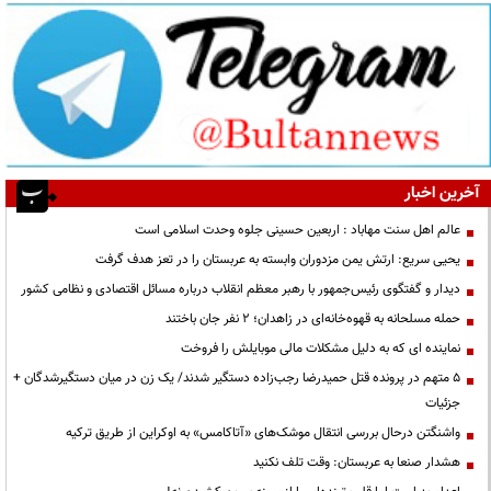
آخرین اخبار
عالم اهل سنت مهاباد : اربعین حسینی جلوه وحدت اسلامی است
یحیی سریع: ارتش یمن مزدوران وابسته به عربستان را در تعز هدف گرفت
دیدار و گفتگوی رئیس‌جمهور با رهبر معظم انقلاب درباره مسائل اقتصادی و نظامی کشور
حمله مسلحانه به قهوه‌خانه‌ای در زاهدان؛ ۲ نفر جان باختند
نماینده ای که به دلیل مشکلات مالی موبایلش را فروخت
۵ متهم در پرونده قتل حمیدرضا رجب‌زاده دستگیر شدند/ یک زن در میان دستگیرشدگان +
جزئیات
واشنگتن درحال بررسی انتقال موشک‌های «آتاکامس» به اوکراین از طریق ترکیه
هشدار صنعا به عربستان: وقت تلف نکنید