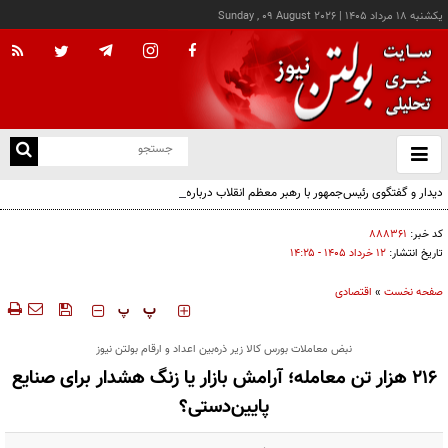
يکشنبه ۱۸ مرداد ۱۴۰۵
|
Sunday , 09 August 2026
از
و
ته
دیدار و گفتگوی رئیس‌جمهور با رهبر معظم انقلاب درباره مسائل اقتصادی و نظامی کشور
ن
نو
کد خبر:
۸۸۸۳۶۱
تاریخ انتشار:
۱۲ خرداد ۱۴۰۵ - ۱۴:۲۵
صفحه نخست
»
اقتصادی
‍‍‍ پ
پ
نبض معاملات بورس کالا زیر ذره‌بین اعداد و ارقام بولتن نیوز
۲۱۶ هزار تن معامله؛ آرامش بازار یا زنگ هشدار برای صنایع
پایین‌دستی؟