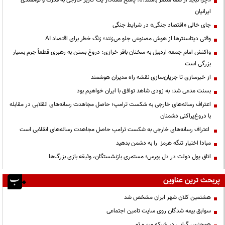
ایرانیان
جای خالی «اقتصاد جنگی» در شرایط جنگی
وقتی دیتاسنترها از هوش مصنوعی جلو می‌زنند؛ زنگ خطر برای اقتصاد AI
واکنش امام جمعه اردبیل به سخنان باقر خرازی: دروغ بستن به رهبری قطعاً جرم بسیار
بزرگی است
از خبرسازی تا جریان‌سازی نقشه راه مدیران هوشمند
بسنت مدعی شد: به زودی شاهد توافق با ایران خواهیم بود
اعتراف رسانه‌های خارجی به شکست ترامپ؛ حاصل مجاهدت رسانه‌های انقلابی در مقابله
با دروغ‌پراکنی دشمنان
اعتراف رسانه‌های خارجی به شکست ترامپ حاصل مجاهدت رسانه‌های انقلابی است
مبادا اختیار تنگه هرمز را به دشمن بدهید
اتاق پول دولت در دل بورس؛ مستمری بازنشستگان، وثیقه بازی بزرگ‌ها
پربحث ترین عناوین
هشتمین کلان شهر ایران مشخص شد
سوابق بیمه شدگان روی سایت تامین اجتماعی
همجنس گرایی در شبکه من و تو