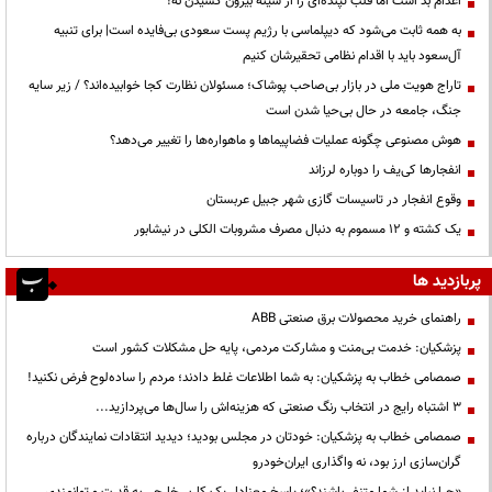
اعدام بد است اما قلب تپنده‌ای را از سینه بیرون کشیدن نه!
به همه ثابت می‌شود که دیپلماسی با رژیم پست سعودی بی‌فایده است| برای تنبیه
آل‌سعود باید با اقدام نظامی تحقیرشان کنیم
تاراج هویت ملی در بازار بی‌صاحب پوشاک؛ مسئولان نظارت کجا خوابیده‌اند؟ / زیر سایه
جنگ، جامعه در حال بی‌حیا شدن است
هوش مصنوعی چگونه عملیات فضاپیماها و ماهواره‌ها را تغییر می‌دهد؟
انفجارها کی‌یف را دوباره لرزاند
وقوع انفجار در تاسیسات گازی شهر جبیل عربستان
یک کشته و ۱۲ مسموم به دنبال مصرف مشروبات الکلی در نیشابور
پربازدید ها
راهنمای خرید محصولات برق صنعتی ABB
پزشکیان: خدمت بی‌منت و مشارکت مردمی، پایه حل مشکلات کشور است
صمصامی خطاب به پزشکیان: به شما اطلاعات غلط دادند؛ مردم را ساده‌لوح فرض نکنید!
3 اشتباه رایج در انتخاب رنگ صنعتی که هزینه‌اش را سال‌ها می‌پردازید...
صمصامی خطاب به پزشکیان: خودتان در مجلس بودید؛ دیدید انتقادات نمایندگان درباره
گران‌سازی ارز بود، نه واگذاری ایران‌خودرو
«چرا نباید از شما متنفر باشند؟»؛ پاسخ معنادار یک کاربر خارجی به قدرت و توانمندی