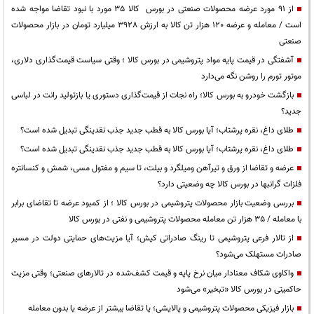
از 91 مورد عرضه محصولات صنعتی در بورس کالا 35 مورد با نبود تقاضا مواجه شده
است / معامله و عرضه 120 هزار تن کالا به ارزش 3928 میلیارد تومان در بازار محصولات
صنعتی
آشفتگی در قیمت پایه مواد پتروشیمی در بورس کالا ؛ وقتی سیاست قیمت‌گذاری دلاری،
موتور تورم را روشن نگه می‌دارد
بازگشت خودرو به بورس کالا؛ راه نجات از قیمت‌گذاری دستوری یا بازتولید رانت در لباسی
جدید؟
طلای داغ، نقره پرشتاب؛ آیا بورس کالا به قطب جدید جذب نقدینگی تبدیل شده است؟
طلای داغ، نقره پرشتاب؛ آیا بورس کالا به قطب جدید جذب نقدینگی تبدیل شده است؟
عرضه و تقاضا از ورق و تیرآهن ومیلگرد و بیلت، تا سیم و مفتول مسی، شمش و کنسانتره
فلزات گرانبها در بورس کالا چه وضعیتی دارد؟
بررسی وضعیت بازار محصولات پتروشیمی در بورس کالا ؛ از کمبود عرضه تا تقاضای برابر
با معامله / 35 هزار تن معامله محصولات پتروشیمی و نفتی در بورس کالا
از تالار فرعی پتروشیمی تا رینگ صادراتی کیش؛ آیا مزیت‌های حمایتی دولت در مسیر
صادرات مستهلک می‌شود؟
واکاوی شکاف معنادار میان نرخ پایه و قیمت کشف‌شده در تالارهای صنعتی؛ وقتی مزیت
حاکمیتی در بورس کالا «تبخیر» می‌شود
بازار فیزیکی محصولات پتروشیمی و پالایشی؛ یا تقاضا بیشتر از عرضه یا بدون معامله