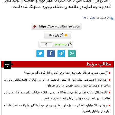
از منابع ارزان‌قیمت ملی تا چه اندازه به مهار تورم و حمایت از تولید منجر
شده و تا چه اندازه در حلقه‌های مختلف زنجیره مستهلک شده است.
برچسب ها:
بورس
،
کالا
گزارش خطا
پسندیدم
0
مطالب مرتبط
آرامش صوری در تالار نقره‌ای؛ رانت انرژی کجای بازار فولاد گم می‌شود؟
رصدخانه اختصاصی بولتن‌نیوز از نبض انحصار در بورس کالا / کالبدشکافی ناترازی
ساختاری و معمای انتقال مزیت حمایتی در تالار نقره‌ای
کالبدشکافی زلزله آماری ۱۸ خرداد ۱۴۰۵ در بورس کالا / جزئیات دادوستد ۱۴۷ هزار تن
فولاد، لیدری ایمیدرو و جهش بی‌امان قیمت آهن اسفنجی
جهش ۷۳۰ میلیارد تومانی صندوق‌های زعفران؛ رونق سرمایه‌گذاری یا زنگ هشدار فاصله
بازار مالی با بازار واقعی؟