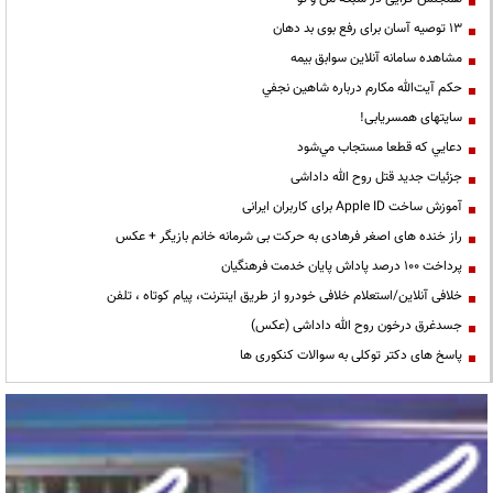
13 توصیه آسان برای رفع بوی بد دهان
مشاهده سامانه آنلاين سوابق بیمه
حكم آيت‌الله مكارم درباره شاهين نجفي
سایتهای همسریابی!
دعايي كه قطعا مستجاب مي‌شود
جزئیات جدید قتل روح الله داداشی
آموزش ساخت Apple ID برای کاربران ایرانی
راز خنده های اصغر فرهادی به حرکت بی شرمانه خانم بازیگر + عکس
پرداخت ۱۰۰ درصد پاداش پایان خدمت فرهنگیان
خلافی آنلاین/استعلام خلافی خودرو از طریق اینترنت، پیام کوتاه ، تلفن
جسدغرق درخون روح الله داداشی (عکس)
پاسخ های دکتر توکلی به سوالات کنکوری ها