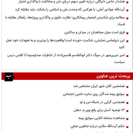
هشدار حاجی دلیگانی درباره تغییر سهم دریای خزر و مخالفت با واگذاری امتیاز
آیت‌الله جوادی آملی: با هرکس که وحدت ملی و اسلامی را بشکند، باید مقابله کرد
مطالبه برای شکستن انحصار پیمانکاری؛ نظارت دقیق بر واگذاری پروژه‌ها، راهکار مقابله با
فساد
فرق است میان مجاهدان در میدان و ساکتین
این دیپلماسی نمایشی، شکست خورده است/واقعیت‌ها را بپذیرید و به تعهدات خود عمل
کنید
امیر دبیری‌مهر در سوگ دکتر ابوالقاسم قاسم‌زاده؛ از خاطرات صداوسیما تا کلاس درس
سیاست
پربحث ترین عناوین
هشتمین کلان شهر ایران مشخص شد
سوابق بیمه شدگان روی سایت تامین اجتماعی
همجنس گرایی در شبکه من و تو
13 توصیه آسان برای رفع بوی بد دهان
مشاهده سامانه آنلاين سوابق بیمه
حكم آيت‌الله مكارم درباره شاهين نجفي