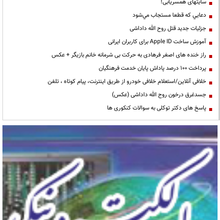
سایتهای همسریابی!
دعايي كه قطعا مستجاب مي‌شود
جزئیات جدید قتل روح الله داداشی
آموزش ساخت Apple ID برای کاربران ایرانی
راز خنده های اصغر فرهادی به حرکت بی شرمانه خانم بازیگر + عکس
پرداخت ۱۰۰ درصد پاداش پایان خدمت فرهنگیان
خلافی آنلاین/استعلام خلافی خودرو از طریق اینترنت، پیام کوتاه ، تلفن
جسدغرق درخون روح الله داداشی (عکس)
پاسخ های دکتر توکلی به سوالات کنکوری ها