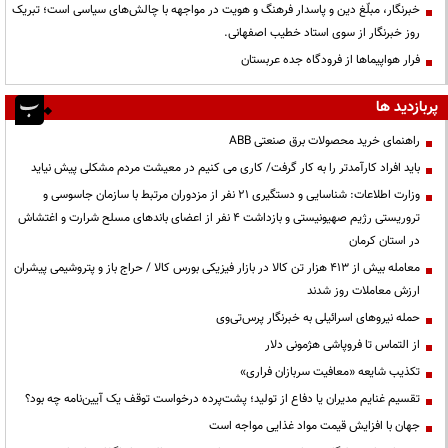
خبرنگار، مبلّغ دین و پاسدار فرهنگ و هویت در مواجهه با چالش‌های سیاسی است؛ تبریک
روز خبرنگار از سوی استاد خطیب اصفهانی.
فرار هواپیماها از فرودگاه جده عربستان
پربازدید ها
راهنمای خرید محصولات برق صنعتی ABB
باید افراد کارآمدتر را به کار گرفت/ کاری می کنیم در معیشت مردم مشکلی پیش نیاید
وزارت اطلاعات: شناسایی و دستگیری ۲۱ نفر از مزدوران مرتبط با سازمان جاسوسی و
تروریستی رژیم صهیونیستی و بازداشت ۴ نفر از اعضای باندهای مسلح شرارت و اغتشاش
در استان کرمان
معامله بیش از ۴۱۳ هزار تن کالا در بازار فیزیکی بورس کالا / حراج باز و پتروشیمی پیشران
ارزش معاملات روز شدند
حمله نیروهای اسرائیلی به خبرنگار پرس‌تی‌وی
از التماس تا فروپاشی هژمونی دلار
تکذیب شایعه «معافیت سربازان فراری»
تقسیم غنایم مدیران یا دفاع از تولید؛ پشت‌پرده درخواست توقف یک آیین‌نامه چه بود؟
جهان با افزایش قیمت مواد غذایی مواجه است