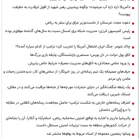
«آمریکا ذرّه ذرّه آب میشود»؛ چگونه پیشبینی رهبر شهید از افول ابرقدرت به حقیقت
پیوست؟
دعوت مجدد عربستان از نخست‌وزیر عراق برای سفر به ریاض
رئیس کمیسیون انرژی: مدیریت شبکه برق امسال نسبت به سال‌های گذشته موفق‌تر بوده
است
چاک شومر: جنگ ایران اشتغال آمریکا را تخریب کرد؛ ترامپ از کدام سیاره آمده؟!
اتاق پول دولت در دل بورس؛ مستمری بازنشستگان، وثیقه بازی بزرگ‌ها
رد ورود تمامی معتادان به اتاق‌های مدیریت مصرف؛ شرایط خاص پذیرش
حرف‌های صمیمانه یک تیم رسانه‌ای در روز خبرنگار؛ از سختی‌های کار، ندیده‌شدن زحمات و
ماندن پای مردم
یک رابطه شگفت‌انگیز در دنیای حشرات؛ مورچه‌ها از شته‌ها مراقبت می‌کنند و در مقابل،
عسلک شیرین دریافت می‌کنند
اعتراف رسانه‌های خارجی به شکست ترامپ؛ حاصل مجاهدت رسانه‌های انقلابی در مقابله
با دروغ‌پراکنی دشمنان
پاتریشیا مارینز با اشاره به توافق امنیتی سه‌جانبه ریاض، اسلام‌آباد و آنکارا، آن را نشانه‌ای
از حرکت کشورهای منطقه به سمت ترتیبات امنیتی مستقل دانست
ویدئو؛ پنجمین مجموعه از اسناد مربوط به یوفوها منتشر شد