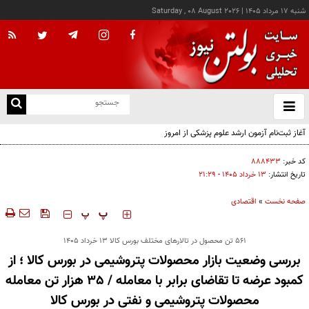
شنبه ۱۷ مرداد ۱۴۰۵
|
Saturday , 08 August 2026
از
و
ته
آغاز ثبت‌نام آزمون ارشد علوم پزشکی از امروز
ن
نو
کد خبر:
۸۸۸۴۳۳
تاریخ انتشار:
۱۳ خرداد ۱۴۰۵ - ۲۱:۲۹
صفحه نخست
»
اقتصادی
‍‍‍ پ
پ
۵۶۱ تن محصول در تالارهای مختلف بورس کالا 13 خرداد 1405
بررسی وضعیت بازار محصولات پتروشیمی در بورس کالا ؛ از
کمبود عرضه تا تقاضای برابر با معامله / 35 هزار تن معامله
محصولات پتروشیمی و نفتی در بورس کالا