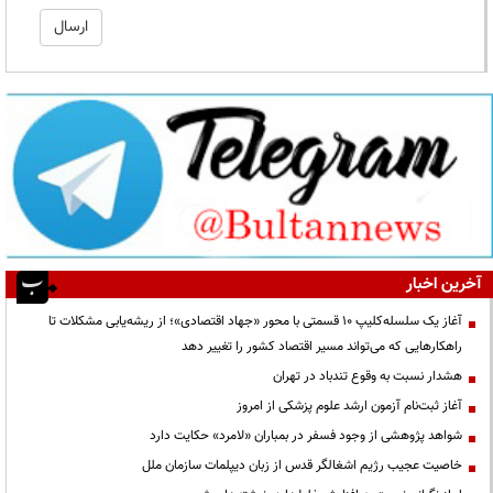
آخرین اخبار
آغاز یک سلسله‌کلیپ ۱۰ قسمتی با محور «جهاد اقتصادی»؛ از ریشه‌یابی مشکلات تا
راهکارهایی که می‌تواند مسیر اقتصاد کشور را تغییر دهد
هشدار نسبت به وقوع تندباد در تهران
آغاز ثبت‌نام آزمون ارشد علوم پزشکی از امروز
شواهد پژوهشی از وجود فسفر در بمباران «لامرد» حکایت دارد
خاصیت عجیب رژیم اشغالگر قدس از زبان دیپلمات سازمان ملل