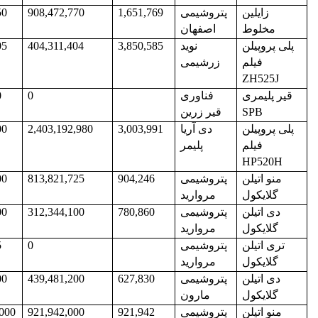
زایلین
پتروشیمی
1,651,769
908,472,770
50
مخلوط
اصفهان
پلی پروپیلن
نوید
3,850,585
404,311,404
05
فیلم
زرشیمی
ZH525J
قیر پلیمری
فناوری
0
0
SPB
قیر زرین
پلی پروپیلن
دی آریا
3,003,991
2,403,192,980
00
فیلم
پلیمر
HP520H
منو اتیلن
پتروشیمی
904,246
813,821,725
00
گلایکول
مروارید
دی اتیلن
پتروشیمی
780,860
312,344,100
00
گلایکول
مروارید
تری اتیلن
پتروشیمی
0
5
گلایکول
مروارید
دی اتیلن
پتروشیمی
627,830
439,481,200
00
گلایکول
مارون
منو اتیلن
پتروشیمی
921,942
921,942,000
,000