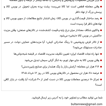
بازار فیزیکی محصولات پتروشیمی و پالایشی؛ یا تقاضا بیشتر از عرضه یا بدون معامله
وقتی معامله قطعی است اما کالا نمی‌رسد؛ پشت پرده بحران تحویل در بورس کالا و
پرسش بزرگ از نهاد ناظر
رصد ساختار قیمت‌گذاری در بورس کالا؛ زمان انتشار نتایج مطالعات از سوی بورس کالا و
نهادهای ناظر فرا رسیده است
واکاوی شکاف معنادار میان نرخ پایه و قیمت کشف‌شده در تالارهای صنعتی؛ وقتی مزیت
حاکمیتی در بورس کالا «تبخیر» می‌شود
از تالار فرعی پتروشیمی تا رینگ صادراتی کیش؛ آیا مزیت‌های حمایتی دولت در مسیر
صادرات مستهلک می‌شود؟
تنها راه نجات اقتصاد ایران؛ تعیین تکلیف مدیریت اقتصاد در قبضه شبه‌دولتی‌ها
وقتی بورس کالا به جای مهار تورم، به لنگر گرانی سیمان تبدیل می‌شود
۲۱۶ هزار تن معامله؛ آرامش بازار یا زنگ هشدار برای صنایع پایین‌دستی؟
عرضه ۸۱۰ هزار تن محصول در تالارهای بورس کالا در روز 12 خرداد 1405
تمرکز ۷۰ درصدی معاملات بورس کالا در دست کمتر از ۴۰ شرکت؛ آیا رقابت در بازار کافی
است؟
شما می توانید مطالب و تصاویر خود را به آدرس زیر ارسال فرمایید.
bultannews@gmail.com