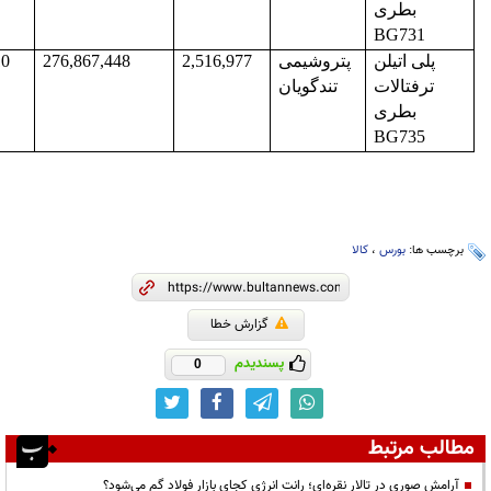
بطری
BG731
پلی اتیلن
پتروشیمی
2,516,977
276,867,448
10
ترفتالات
تندگویان
بطری
BG735
برچسب ها:
بورس
،
کالا
گزارش خطا
پسندیدم
0
مطالب مرتبط
آرامش صوری در تالار نقره‌ای؛ رانت انرژی کجای بازار فولاد گم می‌شود؟