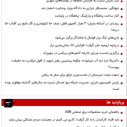
ابراز نگرانی نسبت به افزایش غلط‌ها در نوشته‌های شهری
جهانگیر: محمدباقر خرازی به دادگاه ویژه روحانیت احضار شد
آغاز ساخت پناهگاه و پارکینگ -پناهگاه در پایتخت
ریمـدان در آستانه بحران؛ ۳ هزار کامیون قفل، صف ۵۰ کیلومتری و گاز مایع زیر آفتاب ۵۰
درجه!
بازی‌های لیگ برتر فوتبال با تماشاگر برگزار می‌شود
دریاچه ارومیه جان گرفت؛ افزایش ۷۸ سانتی‌متری تراز
برگزاری نشست وزرای خارجه کشورهای بریکس در نیویورک
«آمریکا ذرّه ذرّه آب میشود»؛ چگونه پیشبینی رهبر شهید از افول ابرقدرت به حقیقت
پیوست؟
دعوت مجدد عربستان از نخست‌وزیر عراق برای سفر به ریاض
رئیس کمیسیون انرژی: مدیریت شبکه برق امسال نسبت به سال‌های گذشته موفق‌تر بوده
است
پربازدید ها
راهنمای خرید محصولات برق صنعتی ABB
باید افراد کارآمدتر را به کار گرفت/ کاری می کنیم در معیشت مردم مشکلی پیش نیاید