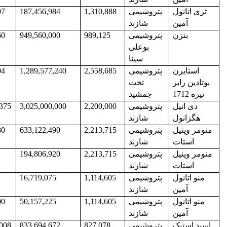
تری اتانول
پتروشیمی
1,310,888
187,456,984
97
آمین
شازند
بنزن
پتروشیمی
989,125
949,560,000
60
بوعلی
سینا
استایرن
پتروشیمی
2,558,685
1,289,577,240
04
بوتادین رابر
تخت
تیره 1712
جمشید
دی اتیل
پتروشیمی
2,200,000
3,025,000,000
,375
هگزانول
شازند
منومر وینیل
پتروشیمی
2,213,715
633,122,490
80
استات
شازند
منومر وینیل
پتروشیمی
2,213,715
194,806,920
استات
شازند
منو اتانول
پتروشیمی
1,114,605
16,719,075
آمین
شازند
منو اتانول
پتروشیمی
1,114,605
50,157,225
00
آمین
شازند
اسید استیک
پتروشیمی
827,078
833,694,672
,008