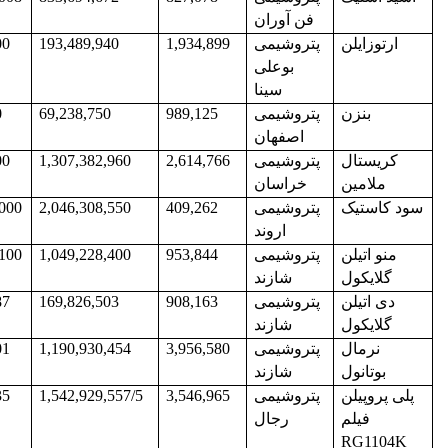
فن آوران
ارتوزایلن
پتروشیمی
1,934,899
193,489,940
00
بوعلی
سینا
بنزن
پتروشیمی
989,125
69,238,750
0
اصفهان
کریستال
پتروشیمی
2,614,766
1,307,382,960
00
ملامین
خراسان
سود کاستیک
پتروشیمی
409,262
2,046,308,550
,000
اروند
منو اتیلن
پتروشیمی
953,844
1,049,228,400
,100
گلایکول
شازند
دی اتیلن
پتروشیمی
908,163
169,826,503
87
گلایکول
شازند
نرمال
پتروشیمی
3,956,580
1,190,930,454
01
بوتانول
شازند
پلی پروپیلن
پتروشیمی
3,546,965
1,542,929,557/5
35
فیلم
رجال
RG1104K