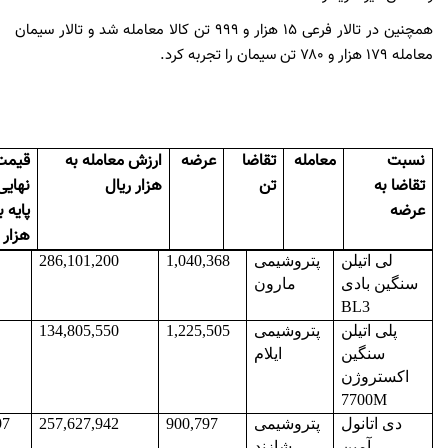
همچنین در تالار فرعی ۱۵ هزار و ۹۹۹ تن کالا معامله شد و تالار سیمان
معامله ۱۷۹ هزار و ۷۸۰ تن سیمان را تجربه کرد.
نسبت
معامله
تقاضا
عرضه
ارزش معامله به
قیمت
تقاضا به
تن
هزار ریال
نهایی 
عرضه
پایه ب
هزار 
لی اتیلن
پتروشیمی
1,040,368
286,101,200
سنگین بادی
مارون
BL3
پلی اتیلن
پتروشیمی
1,225,505
134,805,550
سنگین
ایلام
اکستروژن
7700
M
دی اتانول
پتروشیمی
900,797
257,627,942
97
آمین
شازند