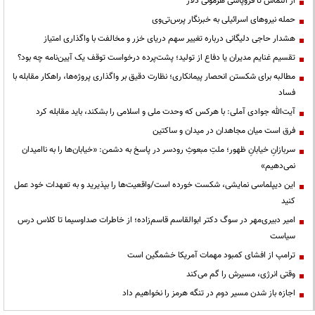
از التماس تا فروپاشی هژمونی دلار
حمله نیروهای اسرائیلی به خبرنگار پرس‌تی‌وی
هشدار حاجی دلیگانی درباره تغییر سهم دریای خزر و مخالفت با واگذاری امتیاز
تقسیم غنایم مدیران یا دفاع از تولید؛ پشت‌پرده درخواست توقف یک آیین‌نامه چه بود؟
مطالبه برای شکستن انحصار پیمانکاری؛ نظارت دقیق بر واگذاری پروژه‌ها، راهکار مقابله با
فساد
آیت‌الله جوادی آملی: با هرکس که وحدت ملی و اسلامی را بشکند، باید مقابله کرد
فرق است میان مجاهدان در میدان و ساکتین
سربازانِ خیابانِ ظهور؛ ملتِ مبعوثِ رودسر در پاسخ به دشمن: «خیابان‌ها را به ناامیدان
نمی‌دهیم»
این دیپلماسی نمایشی، شکست خورده است/واقعیت‌ها را بپذیرید و به تعهدات خود عمل
کنید
امیر دبیری‌مهر در سوگ دکتر ابوالقاسم قاسم‌زاده؛ از خاطرات صداوسیما تا کلاس درس
سیاست
ترامپ از افشای کمبود مهمات آمریکا خشمگین است
وقتی انرژی، مسیرش را گم می‌کند
اجازه باز شدن مسیر دوم در تنگه هرمز را نخواهیم داد