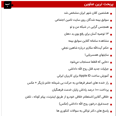
پربحث ترین عناوین
هشتمین کلان شهر ایران مشخص شد
سوابق بیمه شدگان روی سایت تامین اجتماعی
همجنس گرایی در شبکه من و تو
13 توصیه آسان برای رفع بوی بد دهان
مشاهده سامانه آنلاين سوابق بیمه
حكم آيت‌الله مكارم درباره شاهين نجفي
سایتهای همسریابی!
دعايي كه قطعا مستجاب مي‌شود
جزئیات جدید قتل روح الله داداشی
آموزش ساخت Apple ID برای کاربران ایرانی
راز خنده های اصغر فرهادی به حرکت بی شرمانه خانم بازیگر + عکس
پرداخت ۱۰۰ درصد پاداش پایان خدمت فرهنگیان
خلافی آنلاین/استعلام خلافی خودرو از طریق اینترنت، پیام کوتاه ، تلفن
جسدغرق درخون روح الله داداشی (عکس)
پاسخ های دکتر توکلی به سوالات کنکوری ها