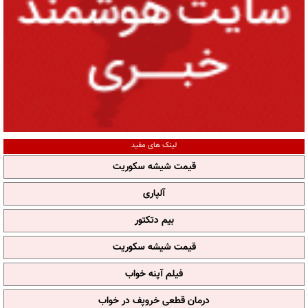
لینک های مفید
قیمت شیشه سکوریت
آلپاری
بیم دتکتور
قیمت شیشه سکوریت
فیلم آپنه خواب
درمان قطعی خروپف در خواب