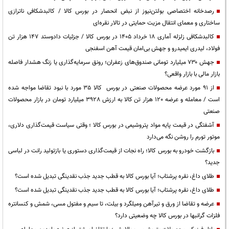
رصدخانه اختصاصی بولتن‌نیوز از نبض انحصار در بورس کالا / کالبدشکافی ناترازی
ساختاری و معمای انتقال مزیت حمایتی در تالار نقره‌ای
کالبدشکافی زلزله آماری ۱۸ خرداد ۱۴۰۵ در بورس کالا / جزئیات دادوستد ۱۴۷ هزار تن
فولاد، لیدری ایمیدرو و جهش بی‌امان قیمت آهن اسفنجی
جهش ۷۳۰ میلیارد تومانی صندوق‌های زعفران؛ رونق سرمایه‌گذاری یا زنگ هشدار فاصله
بازار مالی با بازار واقعی؟
از 91 مورد عرضه محصولات صنعتی در بورس کالا 35 مورد با نبود تقاضا مواجه شده
است / معامله و عرضه 120 هزار تن کالا به ارزش 3928 میلیارد تومان در بازار محصولات
صنعتی
آشفتگی در قیمت پایه مواد پتروشیمی در بورس کالا ؛ وقتی سیاست قیمت‌گذاری دلاری،
موتور تورم را روشن نگه می‌دارد
بازگشت خودرو به بورس کالا؛ راه نجات از قیمت‌گذاری دستوری یا بازتولید رانت در لباسی
جدید؟
طلای داغ، نقره پرشتاب؛ آیا بورس کالا به قطب جدید جذب نقدینگی تبدیل شده است؟
طلای داغ، نقره پرشتاب؛ آیا بورس کالا به قطب جدید جذب نقدینگی تبدیل شده است؟
عرضه و تقاضا از ورق و تیرآهن ومیلگرد و بیلت، تا سیم و مفتول مسی، شمش و کنسانتره
فلزات گرانبها در بورس کالا چه وضعیتی دارد؟