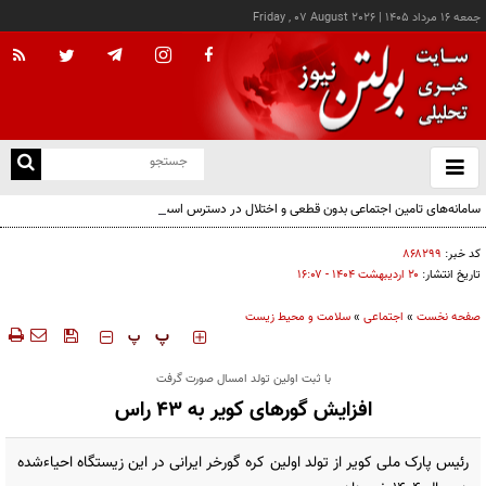
جمعه ۱۶ مرداد ۱۴۰۵
|
Friday , 07 August 2026
از
و
ته
سامانه‌های تامین اجتماعی بدون قطعی و اختلال در دسترس است
ن
نو
کد خبر:
۸۶۸۲۹۹
تاریخ انتشار:
۲۰ ارديبهشت ۱۴۰۴ - ۱۶:۰۷
صفحه نخست
»
اجتماعی
»
سلامت و محیط زیست
‍‍‍ پ
پ
با ثبت اولین تولد امسال صورت گرفت
افزایش گورهای کویر به ۴۳ راس
رئیس پارک ملی کویر از تولد اولین کره گورخر ایرانی در این زیستگاه احیاءشده