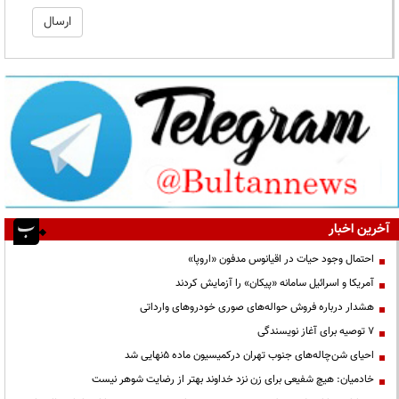
آخرین اخبار
احتمال وجود حیات در اقیانوس مدفون «اروپا»
آمریکا و اسرائیل سامانه «پیکان» را آزمایش کردند
هشدار درباره فروش حواله‌های صوری خودروهای وارداتی
۷ توصیه برای آغاز نویسندگی
احیای شن‌چاله‌های جنوب تهران درکمیسیون ماده ۵نهایی شد
خادمیان: هیچ شفیعی برای زن نزد خداوند بهتر از رضایت شوهر نیست