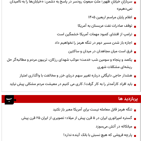
سربازانِ خیابانِ ظهور؛ ملتِ مبعوثِ رودسر در پاسخ به دشمن: «خیابان‌ها را به ناامیدان
نمی‌دهیم»
اعلام پایان مراسم اربعین ۱۴۰۵
توقف صادرات نفت عربستان به آمریکا
ترامپ از افشای کمبود مهمات آمریکا خشمگین است
اجازه باز شدن مسیر دوم در تنگه هرمز را نخواهیم داد
فرق است میان مجاهدان در میدان و ساکتین
یکصد و پنجاه و سومین شب خدمت؛ موکب شهدای رزکان، تریبون مردم و مطالبه‌گر حل
ریشه‌ای مشکلات شهری
هشدار حاجی دلیگانی درباره تغییر سهم دریای خزر و مخالفت با واگذاری امتیاز
باید افراد کارآمدتر را به کار گرفت/ کاری می کنیم در معیشت مردم مشکلی پیش نیاید
پربازدید ها
تنگه هرمز قابل معامله نیست برای آمریکا معبر باز نکنید
گستره امپراتوری ایران در ۵ قرن پیش از میلاد؛ تصویری از ایران ۲۵ قرن پیش
میانکاله در آتش می‌سوزد
پارچه فروشی که هیچ نسبتی با بانک آینده ندارد!