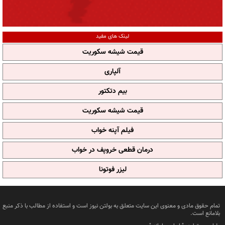
لینک های مفید
قیمت شیشه سکوریت
آلپاری
بیم دتکتور
قیمت شیشه سکوریت
فیلم آپنه خواب
درمان قطعی خروپف در خواب
لیزر فوتونا
تمام حقوق مادی و معنوی این سایت متعلق به بولتن نیوز است و استفاده از مطالب با ذکر منبع
بلامانع است.