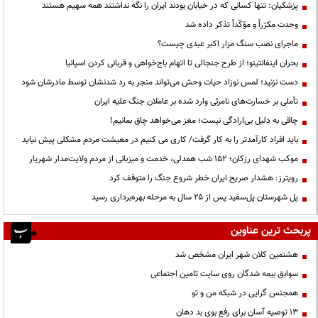
پزشکیان: تنها کسانی که در خیابان بودند ایران را نگه نداشتند همه سهیم هستند
وحدت مکرّراً و مؤکّداً تذکر داده شد
ماجرای نصب سنگ مزار اکبر عبدی چیست؟
بحران اینفانتینو؛ از طرح جنجالی تا اتهام باج‌خواهی و قربانی کردن اسپانیا
دست نزنید؛ لمس نوزاد حیات وحش می‌تواند منجر به رد شدنشان توسط مادرشان شود
تأملی بر خسارت‌های نامرئی وارد شده بر عاملان جنگ علیه ایران
چاقی به دلیل بی‌ارادگی نیست؛ مغز می‌خواهد چاق بمانیم!
باید افراد کارآمدتر را به کار گرفت/ کاری می کنیم در معیشت مردم مشکلی پیش نیاید
موکب شهدای رزکان؛ ۱۵۲ شب همدلی، خدمت و میزبانی از مردم ولایت‌مدار شهریار
رویترز: هشدار صریح ایران خطر شروع جنگ را متوقف کرد
پل شهرستان پل‌سفید پس از ۲۵ سال به مرحله بهره‌برداری رسید
پربحث ترین عناوین
هشتمین کلان شهر ایران مشخص شد
سوابق بیمه شدگان روی سایت تامین اجتماعی
همجنس گرایی در شبکه من و تو
13 توصیه آسان برای رفع بوی بد دهان