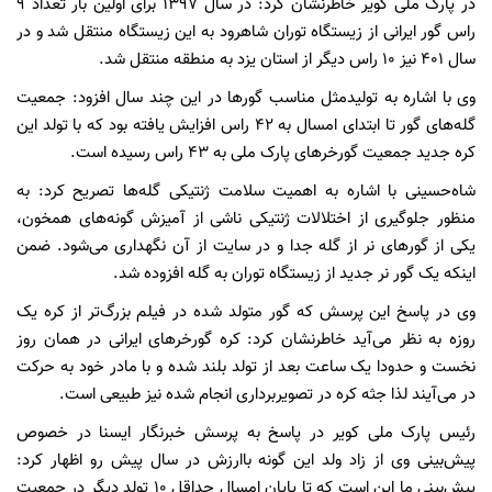
در پارک ملی کویر خاطرنشان کرد: در سال ۱۳۹۷ برای اولین بار تعداد ۹
راس گور ایرانی از زیستگاه توران شاهرود به این زیستگاه منتقل شد و در
سال ۴۰۱ نیز ۱۰ راس دیگر از استان یزد به منطقه منتقل شد.
وی با اشاره به تولیدمثل مناسب گورها در این چند سال افزود: جمعیت
گله‌های گور تا ابتدای امسال به ۴۲ راس افزایش یافته بود که با تولد این
کره جدید جمعیت گورخرهای پارک ملی به ۴۳ راس رسیده است.
شاه‌حسینی با اشاره به اهمیت سلامت ژنتیکی گله‌ها تصریح کرد: به
منظور جلوگیری از اختلالات ژنتیکی ناشی از آمیزش گونه‌های همخون،
یکی از گورهای نر از گله جدا و در سایت از آن نگهداری می‌شود. ضمن
اینکه یک گور نر جدید از زیستگاه توران به گله افزوده شد.
وی در پاسخ این پرسش که گور متولد شده در فیلم بزرگ‌تر از کره یک
روزه به نظر می‌آید خاطرنشان کرد: کره گورخرهای ایرانی در همان روز
نخست و حدودا یک ساعت بعد از تولد بلند شده و با مادر خود به حرکت
در می‌آیند لذا جثه کره در تصویربرداری انجام شده نیز طبیعی است.
رئیس پارک ملی کویر در پاسخ به پرسش خبرنگار ایسنا در خصوص
پیش‌بینی وی از زاد ولد این گونه باارزش در سال پیش رو اظهار کرد:
پیش‌بینی ما این است که تا پایان امسال حداقل ۱۰ تولد دیگر در جمعیت