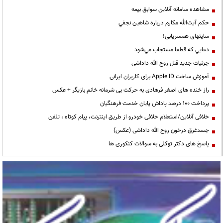
مشاهده سامانه آنلاين سوابق بیمه
حكم آيت‌الله مكارم درباره شاهين نجفي
سایتهای همسریابی!
دعايي كه قطعا مستجاب مي‌شود
جزئیات جدید قتل روح الله داداشی
آموزش ساخت Apple ID برای کاربران ایرانی
راز خنده های اصغر فرهادی به حرکت بی شرمانه خانم بازیگر + عکس
پرداخت ۱۰۰ درصد پاداش پایان خدمت فرهنگیان
خلافی آنلاین/استعلام خلافی خودرو از طریق اینترنت، پیام کوتاه ، تلفن
جسدغرق درخون روح الله داداشی (عکس)
پاسخ های دکتر توکلی به سوالات کنکوری ها