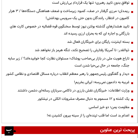
توافقِ بدونِ تاییدِ رهبری؛ تنها یک قراردادِ بی‌ارزش است
ریمـدان؛ مرزی گرفتار در صف، کمبود زیرساخت و ضعف هماهنگی دستگاه‌ها / ۳ هزار
کامیون در انتظار، رانندگان بدون حتی یک سرویس بهداشتی!
تایید هشدارهای گذشته بولتن نیوز توسط سخنگوی قوه قضائیه در خصوص کارت های
بارزگانی و اجاره ای که به بحران ارزی رسیده اند
بسته اینترنت رایگان برای خبرنگاران فعال شد
ذوالقدر: تا آمریکا رفتارش را تصحیح نکند، تنگه هرمز باز نخواهد شد
تاراج هویت ملی در بازار بی‌صاحب پوشاک؛ مسئولان نظارت کجا خوابیده‌اند؟ / زیر سایه
جنگ، جامعه در حال بی‌حیا شدن است
دیدار و گفتگوی رئیس‌جمهور با رهبر معظم انقلاب درباره مسائل اقتصادی و نظامی کشور
غریبه به دادمون نمی‌رسه؛ ایرانی بخریم!
وزارت اطلاعات: خبرنگاران نقش بارزی در ناکامی سربازان رسانه‌ای دشمن داشتند
یک کشته و ۱۲ مسموم به دنبال مصرف مشروبات الکلی در نیشابور
مقاومت یمن؛ دو خیز اساسی
اعدام بد است اما قلب تپنده‌ای را از سینه بیرون کشیدن نه!
پربحث ترین عناوین