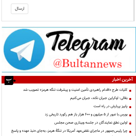
آخرین اخبار
کلیات طرح «اقدام راهبردی تأمین امنیت و پیشرفت تنگه هرمز» تصویب شد
بقائی: اوکراین جبران نکند، جبران می‌کنیم
پاییز پربارش در راه است
بورس با عبور از ۵ میلیون و ۶۰۰ هزار باز هم رکورد تاریخی زد
اولین نطق نمایندگان در جلسه وبیناری صحن مجلس
چرا رئیس‌جمهور در ماجرای نقض‌عهد آمریکا در تنگهٔ هرمز، به‌جای «نبذ عهد» و پاسخ