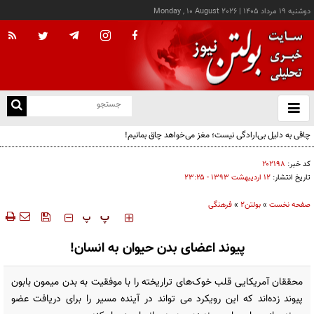
دوشنبه ۱۹ مرداد ۱۴۰۵
|
Monday , 10 August 2026
از
و
ته
چاقی به دلیل بی‌ارادگی نیست؛ مغز می‌خواهد چاق بمانیم!
ن
نو
کد خبر:
۲۰۲۱۹۸
تاریخ انتشار:
۱۲ ارديبهشت ۱۳۹۳ - ۲۳:۲۵
صفحه نخست
»
بولتن2
»
فرهنگی
‍‍‍ پ
پ
پیوند اعضای بدن حیوان به انسان!
محققان آمریکایی قلب خوک‌های تراریخته را با موفقیت به بدن میمون بابون
پیوند زده‌اند که این رویکرد می تواند در آینده مسیر را برای دریافت عضو