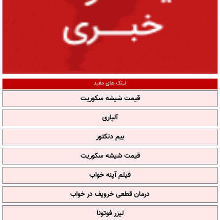
لینک های مفید
قیمت شیشه سکوریت
آلپاری
بیم دتکتور
قیمت شیشه سکوریت
فیلم آپنه خواب
درمان قطعی خروپف در خواب
لیزر فوتونا