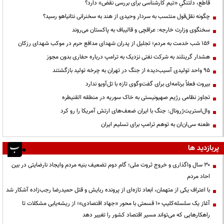
قاطع، دلتنگیِ «تیم کارشناسی برای بررسی نقض» دارد؟
چگونه نقل‌قول منتسب به سردار وحیدی از هند به سخنرانی نتانیاهو رسید؟
سخنگوی وزارت خارجه: عراقچی و قالیباف به پاکستان می‌روند
۱۵۶ شب خدمت به مردم؛ تجلیل از پدران شهدای مدافع حرم در موکب شهدای رزکان
هشدار گرینلند به شرکت نفتی نزدیک به ترامپ درباره حفاری بدون مجوز
95 واحد تولیدی آسیب‌دیده از جنگ در تهران به چرخه تولید بازگشتند
بیروت فعلاً برنامه‌ای برای گفت‌وگوی تازه با تل‌آویو ندارد
تجاوز نظامی رژیم صهیونیستی به خاک سوریه در منطقه القنیطره
وال‌استریت‌ژرونال: جنگ با ایران ضعف‌های ارتش آمریکا را رو کرد
طعنه سی‌ان‌ان به توهم ترامپ برای تسلیم ایران
پربازدید ها
۳۰ سال واگذاری و خروج ثروت ملی؛ گام دوم تضعیف بنیه مردم وایجاد نارضایتی در بین
احاد مردم
با اعتراف یکی از متهمان، ابعاد تازه‌ای از پرونده ربایش و قتل حمیدرضا رجب‌زاده آشکار شد
آغاز یک سلسله‌کلیپ ۱۰ قسمتی با محور «جهاد اقتصادی»؛ از ریشه‌یابی مشکلات تا
راهکارهایی که می‌تواند مسیر اقتصاد کشور را تغییر دهد