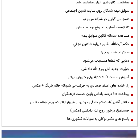
هشتمین کلان شهر ایران مشخص شد
سوابق بیمه شدگان روی سایت تامین اجتماعی
همجنس گرایی در شبکه من و تو
13 توصیه آسان برای رفع بوی بد دهان
مشاهده سامانه آنلاين سوابق بیمه
حكم آيت‌الله مكارم درباره شاهين نجفي
سایتهای همسریابی!
دعايي كه قطعا مستجاب مي‌شود
جزئیات جدید قتل روح الله داداشی
آموزش ساخت Apple ID برای کاربران ایرانی
راز خنده های اصغر فرهادی به حرکت بی شرمانه خانم بازیگر + عکس
پرداخت ۱۰۰ درصد پاداش پایان خدمت فرهنگیان
خلافی آنلاین/استعلام خلافی خودرو از طریق اینترنت، پیام کوتاه ، تلفن
جسدغرق درخون روح الله داداشی (عکس)
پاسخ های دکتر توکلی به سوالات کنکوری ها