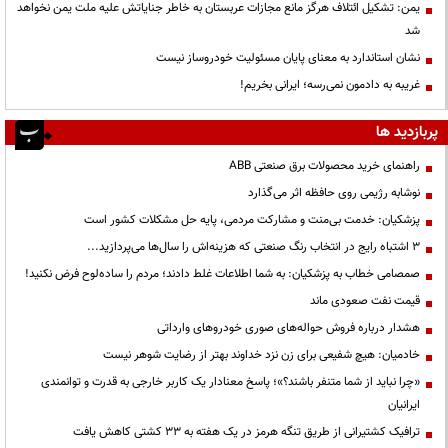
یمن: تشکیل ائتلاف هرگز مانع مجازات عربستان به خاطر جنایاتش علیه ملت یمن نخواهد
شد
نشان استاندارد به معنای پایان مسئولیت خودروساز نیست
غریبه به دادمون نمی‌رسه؛ ایرانی بخریم!
پربازدید ها
راهنمای خرید محصولات برق صنعتی ABB
نوشابه رژیمی روی حافظه اثر می‌گذارد
پزشکیان: خدمت بی‌منت و مشارکت مردمی، پایه حل مشکلات کشور است
3 اشتباه رایج در انتخاب رنگ صنعتی که هزینه‌اش را سال‌ها می‌پردازید...
صمصامی خطاب به پزشکیان: به شما اطلاعات غلط دادند؛ مردم را ساده‌لوح فرض نکنید!
قیمت نفت صعودی ماند
هشدار درباره فروش حواله‌های صوری خودروهای وارداتی
خادمیان: هیچ شفیعی برای زن نزد خداوند بهتر از رضایت شوهر نیست
«چرا نباید از شما متنفر باشند؟»؛ پاسخ معنادار یک کاربر خارجی به قدرت و توانمندی
ایرانیان
ترافیک کشتیرانی از طریق تنگه هرمز در یک هفته به ۳۳ کشتی کاهش یافت