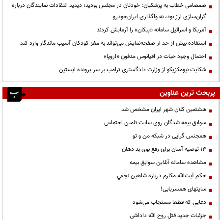
صمصامی خطاب به پزشکیان: خودتان در مجلس بودید؛ دیدید انتقادات نمایندگان درباره
گران‌سازی ارز بود، نه واگذاری ایران‌خودرو
آمریکا و اسرائیل سامانه «پیکان» را آزمایش کردند
استفاده بیش از حد از صفحه‌نمایش می‌تواند به مغز کودکان آسیب ماندگار وارد کند
احتمال وجود حیات در اقیانوس مدفون «اروپا»
شکایت نیومکزیکو از وزارت دادگستری ترامپ بر سر پرونده اپستین
پربحث ترین عناوین
هشتمین کلان شهر ایران مشخص شد
سوابق بیمه شدگان روی سایت تامین اجتماعی
همجنس گرایی در شبکه من و تو
13 توصیه آسان برای رفع بوی بد دهان
مشاهده سامانه آنلاين سوابق بیمه
حكم آيت‌الله مكارم درباره شاهين نجفي
سایتهای همسریابی!
دعايي كه قطعا مستجاب مي‌شود
جزئیات جدید قتل روح الله داداشی