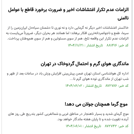
الزامات عدم تکرار اغتشاشات اخیر و ضرورت برخورد قاطع با عوامل
ناامنی
خاکستر اغتشاشات اخیر دیگر نه گرمایی دارد و نه نوری تا دشمنان سیاه‌دل ایران‌زمین را از
سرما، طمع و ناجوانمردانه‌ترین افکار برهاند؛ اما همانند هر بحران دیگر، ضرورتاً می‌بایست به
الزامات عدم تکرار این واقعه تلخ، هم از سوی مسئولین و هم از سوی هم‌وطنان پرداخت.
کد خبر: ۸۸۱۴۱۶ تاریخ انتشار : ۱۴۰۴/۱۱/۲۱
ماندگاری هوای گرم و احتمال گردوخاک در تهران
اداره کل هواشناسی استان تهران ضمن پیش‌بینی افزایش وزش باد در ساعات بعد از ظهر و
شب تهران از ماندگاری توده هوای گرم تا...
کد خبر: ۸۷۲۷۸۶ تاریخ انتشار : ۱۴۰۴/۰۶/۰۲
موج گرما همچنان جولان می دهد!
موج گرمای شدید و بسیار ناهنجار در مناطق غربی و شمالغربی کشور بتدریج طی روز های
آینده تقویت شده و تا پایان هفته ماندگار خواهد بود.
کد خبر: ۸۷۲۷۴۲ تاریخ انتشار : ۱۴۰۴/۰۶/۰۱