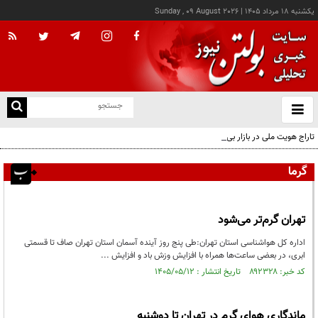
يکشنبه ۱۸ مرداد ۱۴۰۵
|
Sunday , 09 August 2026
از
و
ته
تاراج هویت ملی در بازار بی‌صاحب پوشاک؛ مسئولان نظارت کجا خوابیده‌اند؟ / زیر سایه جنگ،
ن
جامعه در حال بی‌حیا شدن است
نو
گرما
تهران گرم‌تر می‌شود
اداره کل هواشناسی استان تهران:طی پنج روز آینده آسمان استان تهران صاف تا قسمتی
ابری، در بعضی ساعت‌ها همراه با افزایش وزش باد و افزایش ...
کد خبر: ۸۹۲۳۲۸ تاریخ انتشار : ۱۴۰۵/۰۵/۱۲
ماندگاری هوای گرم در تهران تا دوشنبه