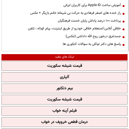
آموزش ساخت Apple ID برای کاربران ایرانی
راز خنده های اصغر فرهادی به حرکت بی شرمانه خانم بازیگر + عکس
پرداخت ۱۰۰ درصد پاداش پایان خدمت فرهنگیان
خلافی آنلاین/استعلام خلافی خودرو از طریق اینترنت، پیام کوتاه ، تلفن
جسدغرق درخون روح الله داداشی (عکس)
پاسخ های دکتر توکلی به سوالات کنکوری ها
لینک های مفید
قیمت شیشه سکوریت
آلپاری
بیم دتکتور
قیمت شیشه سکوریت
فیلم آپنه خواب
درمان قطعی خروپف در خواب