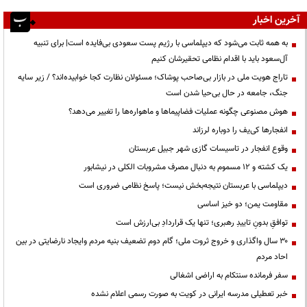
آخرین اخبار
به همه ثابت می‌شود که دیپلماسی با رژیم پست سعودی بی‌فایده است| برای تنبیه
آل‌سعود باید با اقدام نظامی تحقیرشان کنیم
تاراج هویت ملی در بازار بی‌صاحب پوشاک؛ مسئولان نظارت کجا خوابیده‌اند؟ / زیر سایه
جنگ، جامعه در حال بی‌حیا شدن است
هوش مصنوعی چگونه عملیات فضاپیماها و ماهواره‌ها را تغییر می‌دهد؟
انفجارها کی‌یف را دوباره لرزاند
وقوع انفجار در تاسیسات گازی شهر جبیل عربستان
یک کشته و ۱۲ مسموم به دنبال مصرف مشروبات الکلی در نیشابور
دیپلماسی با عربستان نتیجه‌بخش نیست؛ پاسخ نظامی ضروری است
مقاومت یمن؛ دو خیز اساسی
توافقِ بدونِ تاییدِ رهبری؛ تنها یک قراردادِ بی‌ارزش است
۳۰ سال واگذاری و خروج ثروت ملی؛ گام دوم تضعیف بنیه مردم وایجاد نارضایتی در بین
احاد مردم
سفر فرمانده سنتکام به اراضی اشغالی
خبر تعطیلی مدرسه ایرانی در کویت به صورت رسمی اعلام نشده