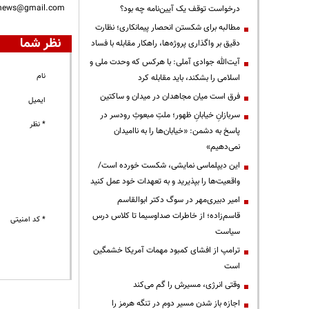
nnews@gmail.com
درخواست توقف یک آیین‌نامه چه بود؟
مطالبه برای شکستن انحصار پیمانکاری؛ نظارت
نظر شما
دقیق بر واگذاری پروژه‌ها، راهکار مقابله با فساد
آیت‌الله جوادی آملی: با هرکس که وحدت ملی و
نام
اسلامی را بشکند، باید مقابله کرد
فرق است میان مجاهدان در میدان و ساکتین
ایمیل
سربازانِ خیابانِ ظهور؛ ملتِ مبعوثِ رودسر در
* نظر
پاسخ به دشمن: «خیابان‌ها را به ناامیدان
نمی‌دهیم»
این دیپلماسی نمایشی، شکست خورده است/
واقعیت‌ها را بپذیرید و به تعهدات خود عمل کنید
امیر دبیری‌مهر در سوگ دکتر ابوالقاسم
قاسم‌زاده؛ از خاطرات صداوسیما تا کلاس درس
* کد امنیتی
سیاست
ترامپ از افشای کمبود مهمات آمریکا خشمگین
است
وقتی انرژی، مسیرش را گم می‌کند
اجازه باز شدن مسیر دوم در تنگه هرمز را