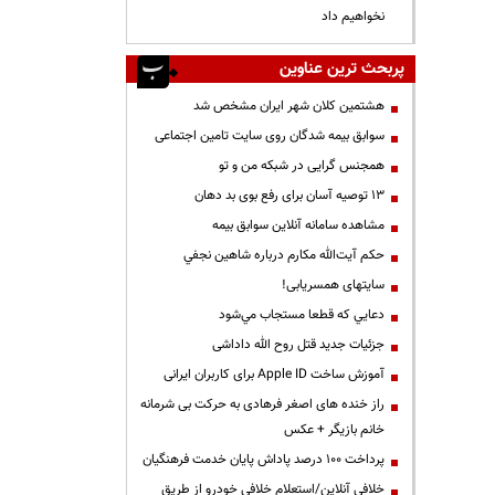
نخواهیم داد
پربحث ترین عناوین
هشتمین کلان شهر ایران مشخص شد
سوابق بیمه شدگان روی سایت تامین اجتماعی
همجنس گرایی در شبکه من و تو
13 توصیه آسان برای رفع بوی بد دهان
مشاهده سامانه آنلاين سوابق بیمه
حكم آيت‌الله مكارم درباره شاهين نجفي
سایتهای همسریابی!
دعايي كه قطعا مستجاب مي‌شود
جزئیات جدید قتل روح الله داداشی
آموزش ساخت Apple ID برای کاربران ایرانی
راز خنده های اصغر فرهادی به حرکت بی شرمانه
خانم بازیگر + عکس
پرداخت ۱۰۰ درصد پاداش پایان خدمت فرهنگیان
خلافی آنلاین/استعلام خلافی خودرو از طریق