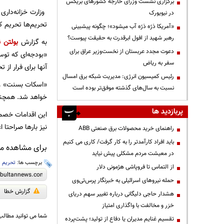
برگزاری نشست وزرای خارجه کشورهای بریکس
در نیویورک
تحریم‌ها تحریم کر
«آمریکا ذرّه ذرّه آب میشود»؛ چگونه پیشبینی
رهبر شهید از افول ابرقدرت به حقیقت پیوست؟
به گزارش
بولتن ن
دعوت مجدد عربستان از نخست‌وزیر عراق برای
سفر به ریاض
آنها برای فرار از 
رئیس کمیسیون انرژی: مدیریت شبکه برق امسال
«اسکات بسنت» وزی
نسبت به سال‌های گذشته موفق‌تر بوده است
خواهد شد. همچنین
پربازدید ها
این اقدامات خصما
نیز بارها صراحتا 
راهنمای خرید محصولات برق صنعتی ABB
باید افراد کارآمدتر را به کار گرفت/ کاری می کنیم
برای مشاهده مطا
در معیشت مردم مشکلی پیش نیاید
برچسب ها:
تحریم
،
از التماس تا فروپاشی هژمونی دلار
حمله نیروهای اسرائیلی به خبرنگار پرس‌تی‌وی
گزارش خطا
هشدار حاجی دلیگانی درباره تغییر سهم دریای
خزر و مخالفت با واگذاری امتیاز
شما می توانید مطالب 
تقسیم غنایم مدیران یا دفاع از تولید؛ پشت‌پرده