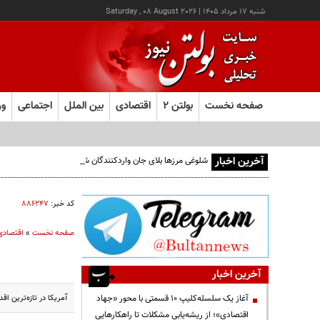
شنبه ۱۷ مرداد ۱۴۰۵
|
Saturday , 08 August 2026
صفحه نخست
بولتن ۲
اقتصادی
بین الملل
اجتماعی
ور
آخرین اخبار
شلوغی مرزها بلای جان واردکنندگان شده است
کد خبر:
۸۸۶۲۴۷
صفحه نخست
»
اقتصادی
آخرین اخبار
آمریکا در تازه‌ترین ا
آغاز یک سلسله‌کلیپ ۱۰ قسمتی با محور «جهاد
اقتصادی»؛ از ریشه‌یابی مشکلات تا راهکارهایی