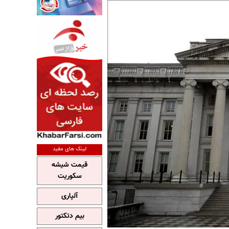
لینک های مفید
قیمت شیشه
سکوریت
آلپاری
بیم دتکتور