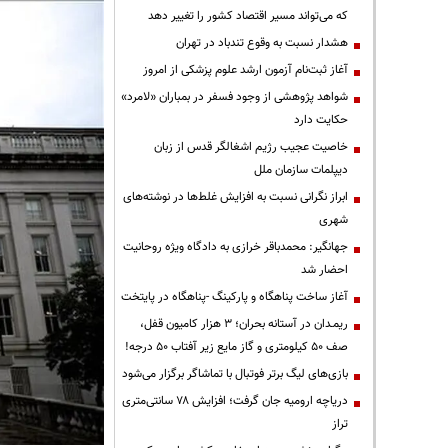
که می‌تواند مسیر اقتصاد کشور را تغییر دهد
هشدار نسبت به وقوع تندباد در تهران
آغاز ثبت‌نام آزمون ارشد علوم پزشکی از امروز
شواهد پژوهشی از وجود فسفر در بمباران «لامرد»
حکایت دارد
خاصیت عجیب رژیم اشغالگر قدس از زبان
دیپلمات سازمان ملل
ابراز نگرانی نسبت به افزایش غلط‌ها در نوشته‌های
شهری
جهانگیر: محمدباقر خرازی به دادگاه ویژه روحانیت
احضار شد
آغاز ساخت پناهگاه و پارکینگ -پناهگاه در پایتخت
ریمـدان در آستانه بحران؛ ۳ هزار کامیون قفل،
صف ۵۰ کیلومتری و گاز مایع زیر آفتاب ۵۰ درجه!
بازی‌های لیگ برتر فوتبال با تماشاگر برگزار می‌شود
دریاچه ارومیه جان گرفت؛ افزایش ۷۸ سانتی‌متری
تراز