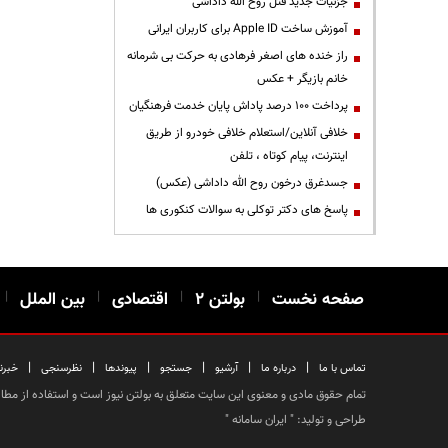
جزئیات جدید قتل روح الله داداشی
آموزش ساخت Apple ID برای کاربران ایرانی
راز خنده های اصغر فرهادی به حرکت بی شرمانه
خانم بازیگر + عکس
پرداخت ۱۰۰ درصد پاداش پایان خدمت فرهنگیان
خلافی آنلاین/استعلام خلافی خودرو از طریق
اینترنت، پیام کوتاه ، تلفن
جسدغرق درخون روح الله داداشی (عکس)
پاسخ های دکتر توکلی به سوالات کنکوری ها
صفحه نخست
|
بولتن ۲
|
اقتصادی
|
بین الملل
|
|
|
|
|
|
|
تماس با ما
درباره ما
آرشیو
جستجو
پیوندها
نظرسنجی
خبرن
تمام حقوق مادی و معنوی این سایت متعلق به بولتن نیوز است و استفاده از مطالب
طراحی و تولید: "
ایران سامانه
"