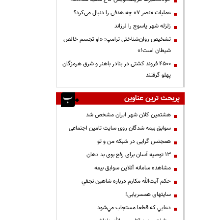
عملیات «نصر ۷» چه هدفی را دنبال می‌کرد؟
زلزله شهر یاسوج را لرزاند
تشخیص روان‌شناختی ترامپ: «او تجسم خالص
شیطان است!»
۴۵۰۰ فروند کشتی در بنادر باهنر و شرق هرمزگان
پهلو گرفتند
پربحث ترین عناوین
هشتمین کلان شهر ایران مشخص شد
سوابق بیمه شدگان روی سایت تامین اجتماعی
همجنس گرایی در شبکه من و تو
13 توصیه آسان برای رفع بوی بد دهان
مشاهده سامانه آنلاين سوابق بیمه
حكم آيت‌الله مكارم درباره شاهين نجفي
سایتهای همسریابی!
دعايي كه قطعا مستجاب مي‌شود