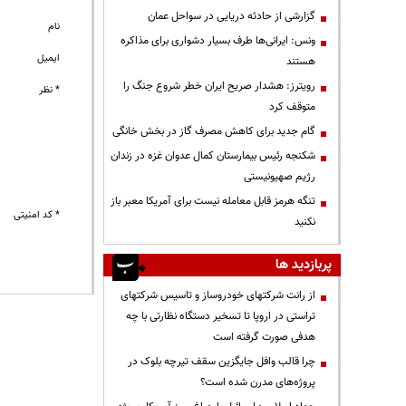
گزارشی از حادثه دریایی در سواحل عمان
نام
ونس: ایرانی‌ها طرف بسیار دشواری برای مذاکره
ایمیل
هستند
رویترز: هشدار صریح ایران خطر شروع جنگ را
* نظر
متوقف کرد
گام جدید برای کاهش مصرف گاز در بخش خانگی
شکنجه رئیس بیمارستان کمال عدوان غزه در زندان
رژیم صهیونیستی
تنگه هرمز قابل معامله نیست برای آمریکا معبر باز
* کد امنیتی
نکنید
پربازدید ها
از رانت‌ شرکتهای خودروساز و تاسیس شرکتهای
تراستی در اروپا تا تسخیر دستگاه نظارتی با چه
هدفی صورت گرفته است
چرا قالب وافل جایگزین سقف تیرچه بلوک در
پروژه‌های مدرن شده است؟