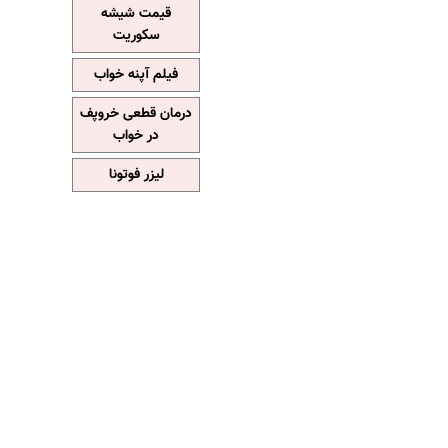
قیمت شیشه
سکوریت
فیلم آپنه خواب
درمان قطعی خروپف
در خواب
لیزر فوتونا