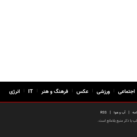
اجتماعی
|
ورزشی
|
عکس
|
فرهنگ و هنر
|
IT
|
انرژی
|
|
امه
آب و هوا
RSS
 با ذکر منبع بلامانع است.