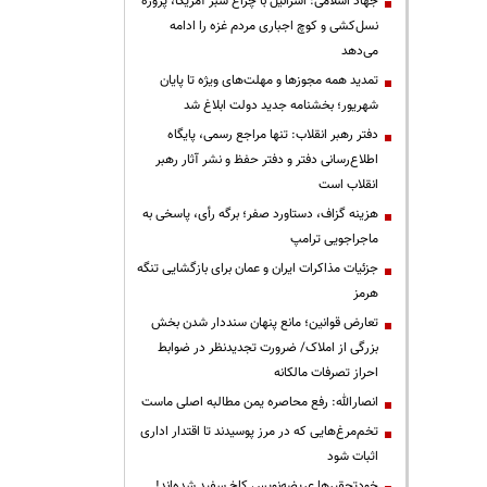
جهاد اسلامی: اسرائیل با چراغ سبز آمریکا، پروژه
نسل‌کشی و کوچ اجباری مردم غزه را ادامه
می‌دهد
تمدید همه مجوزها و مهلت‌های ویژه تا پایان
شهریور؛ بخشنامه جدید دولت ابلاغ شد
دفتر رهبر انقلاب: تنها مراجع رسمی، پایگاه
اطلاع‌رسانی دفتر و دفتر حفظ و نشر آثار رهبر
انقلاب است
هزینه گزاف، دستاورد صفر؛ برگه رأی، پاسخی به
ماجراجویی ترامپ
جزئیات مذاکرات ایران و عمان برای بازگشایی تنگه
هرمز
تعارض قوانین؛ مانع پنهان سنددار شدن بخش
بزرگی از املاک/ ضرورت تجدیدنظر در ضوابط
احراز تصرفات مالکانه
انصارالله: رفع محاصره یمن مطالبه اصلی ماست
تخم‌مرغ‌هایی که در مرز پوسیدند تا اقتدار اداری
اثبات شود
خودتحقیرها عریضه‌نویس کاخ سفید شده‌اند!