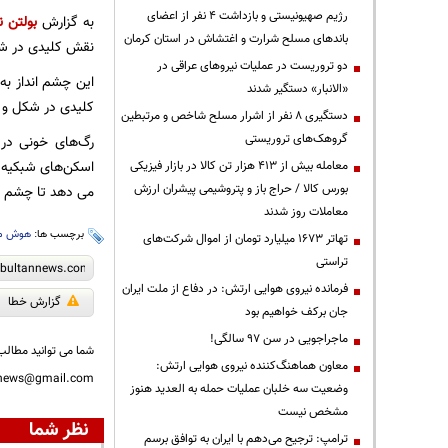
رژیم صهیونیستی و بازداشت ۴ نفر از اعضای
به گزارش
بولتن ن
باندهای مسلح شرارت و اغتشاش در استان کرمان
نقش کلیدی در شن
دو تروریست در عملیات نیروهای عراقی در
این چشم انداز ب
«الانبار» دستگیر شدند
کلیدی در شکل و ان
دستگیری ۸ نفر از اشرار مسلح شاخص و مرتبطین
گروهک‌های تروریستی
رگ‌های خونی در 
اسکن‌های شبکیه را
معامله بیش از ۴۱۳ هزار تن کالا در بازار فیزیکی
بورس کالا / حراج باز و پتروشیمی پیشران ارزش
می دهد تا چشم ر
معاملات روز شدند
برچسب ها:
هوش م
تهاتر ۱۶۷۳ میلیارد تومان از اموال شرکت‌های
تراستی
فرمانده نیروی هوایی ارتش: در دفاع از ملت ایران
گزارش خطا
جان برکف خواهیم بود
ماجراجویی در سن ۹۷ سالگی!
شما می توانید مطالب 
معاون هماهنگ‌کننده نیروی هوایی ارتش:
nnews@gmail.com
وضعیت سه خلبان عملیات حمله به العدید هنوز
مشخص نیست
نظر شما
ترامپ: ترجیح می‌دهم با ایران به توافق برسم