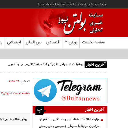
پنجشنبه ۱۵ مرداد ۱۴۰۵
|
Thursday , 06 August 2026
صفحه نخست
بولتن ۲
اقتصادی
بین الملل
اجتماعی
ور
آخرین اخبار
پیشرفت در جراحی افزایش قد؛ میله تیتانیومی جدید دوره نقاهت
کد خبر:
۸۶۵۷۳۹
صفحه نخست
»
بولتن2
»
آخرین اخبار
بینایی‌شناس‌ها می‌تو
وزارت اطلاعات: شناسایی و دستگیری ۲۱ نفر از
مزدوران مرتبط با سازمان جاسوسی و تروریستی