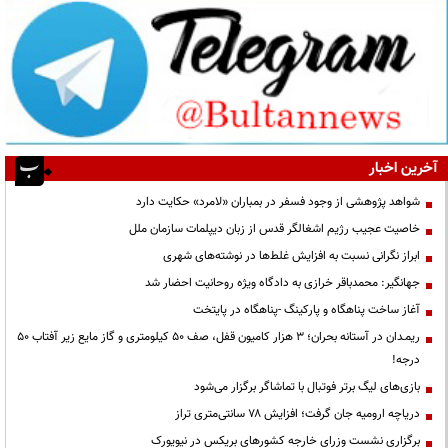
آخرین اخبار
شواهد پژوهشی از وجود فسفر در بمباران «لامرد» حکایت دارد
خاصیت عجیب رژیم اشغالگر قدس از زبان دیپلمات سازمان ملل
ابراز نگرانی نسبت به افزایش غلط‌ها در نوشته‌های شهری
جهانگیر: محمدباقر خرازی به دادگاه ویژه روحانیت احضار شد
آغاز ساخت پناهگاه و پارکینگ -پناهگاه در پایتخت
ریمـدان در آستانه بحران؛ ۳ هزار کامیون قفل، صف ۵۰ کیلومتری و گاز مایع زیر آفتاب ۵۰
درجه!
بازی‌های لیگ برتر فوتبال با تماشاگر برگزار می‌شود
دریاچه ارومیه جان گرفت؛ افزایش ۷۸ سانتی‌متری تراز
برگزاری نشست وزرای خارجه کشورهای بریکس در نیویورک