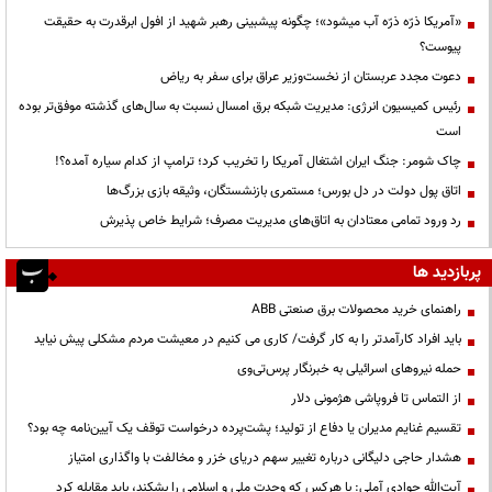
«آمریکا ذرّه ذرّه آب میشود»؛ چگونه پیشبینی رهبر شهید از افول ابرقدرت به حقیقت
پیوست؟
دعوت مجدد عربستان از نخست‌وزیر عراق برای سفر به ریاض
رئیس کمیسیون انرژی: مدیریت شبکه برق امسال نسبت به سال‌های گذشته موفق‌تر بوده
است
چاک شومر: جنگ ایران اشتغال آمریکا را تخریب کرد؛ ترامپ از کدام سیاره آمده؟!
اتاق پول دولت در دل بورس؛ مستمری بازنشستگان، وثیقه بازی بزرگ‌ها
رد ورود تمامی معتادان به اتاق‌های مدیریت مصرف؛ شرایط خاص پذیرش
پربازدید ها
راهنمای خرید محصولات برق صنعتی ABB
باید افراد کارآمدتر را به کار گرفت/ کاری می کنیم در معیشت مردم مشکلی پیش نیاید
حمله نیروهای اسرائیلی به خبرنگار پرس‌تی‌وی
از التماس تا فروپاشی هژمونی دلار
تقسیم غنایم مدیران یا دفاع از تولید؛ پشت‌پرده درخواست توقف یک آیین‌نامه چه بود؟
هشدار حاجی دلیگانی درباره تغییر سهم دریای خزر و مخالفت با واگذاری امتیاز
آیت‌الله جوادی آملی: با هرکس که وحدت ملی و اسلامی را بشکند، باید مقابله کرد