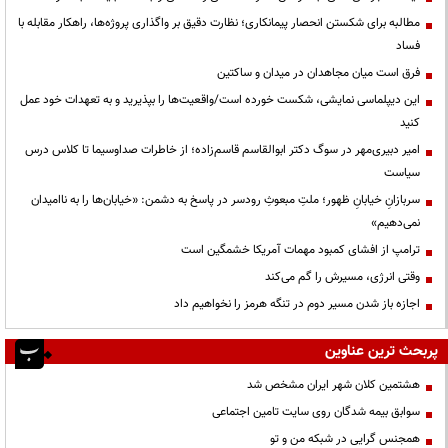
مطالبه برای شکستن انحصار پیمانکاری؛ نظارت دقیق بر واگذاری پروژه‌ها، راهکار مقابله با
فساد
فرق است میان مجاهدان در میدان و ساکتین
این دیپلماسی نمایشی، شکست خورده است/واقعیت‌ها را بپذیرید و به تعهدات خود عمل
کنید
امیر دبیری‌مهر در سوگ دکتر ابوالقاسم قاسم‌زاده؛ از خاطرات صداوسیما تا کلاس درس
سیاست
سربازانِ خیابانِ ظهور؛ ملتِ مبعوثِ رودسر در پاسخ به دشمن: «خیابان‌ها را به ناامیدان
نمی‌دهیم»
ترامپ از افشای کمبود مهمات آمریکا خشمگین است
وقتی انرژی، مسیرش را گم می‌کند
اجازه باز شدن مسیر دوم در تنگه هرمز را نخواهیم داد
پربحث ترین عناوین
هشتمین کلان شهر ایران مشخص شد
سوابق بیمه شدگان روی سایت تامین اجتماعی
همجنس گرایی در شبکه من و تو