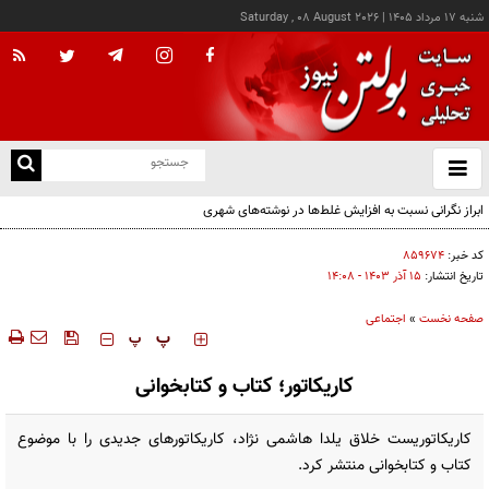
شنبه ۱۷ مرداد ۱۴۰۵
|
Saturday , 08 August 2026
از
و
ته
ابراز نگرانی نسبت به افزایش غلط‌ها در نوشته‌های شهری
ن
نو
کد خبر:
۸۵۹۶۷۴
تاریخ انتشار:
۱۵ آذر ۱۴۰۳ - ۱۴:۰۸
صفحه نخست
»
اجتماعی
‍‍‍ پ
پ
کاریکاتور؛ کتاب و کتابخوانی
کاریکاتوریست خلاق یلدا هاشمی نژاد، کاریکاتورهای جدیدی را با موضوع
کتاب و کتابخوانی منتشر کرد.