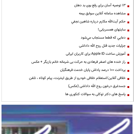
13 توصیه آسان برای رفع بوی بد دهان
مشاهده سامانه آنلاين سوابق بیمه
حكم آيت‌الله مكارم درباره شاهين نجفي
سایتهای همسریابی!
دعايي كه قطعا مستجاب مي‌شود
جزئیات جدید قتل روح الله داداشی
آموزش ساخت Apple ID برای کاربران ایرانی
راز خنده های اصغر فرهادی به حرکت بی شرمانه خانم بازیگر + عکس
پرداخت ۱۰۰ درصد پاداش پایان خدمت فرهنگیان
خلافی آنلاین/استعلام خلافی خودرو از طریق اینترنت، پیام کوتاه ، تلفن
جسدغرق درخون روح الله داداشی (عکس)
پاسخ های دکتر توکلی به سوالات کنکوری ها