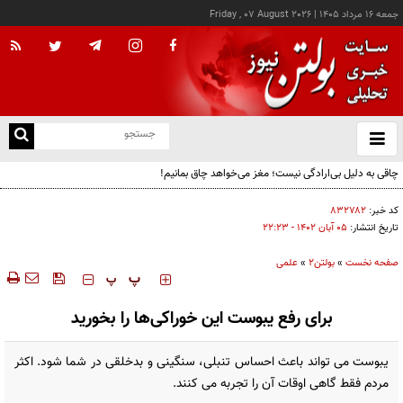
جمعه ۱۶ مرداد ۱۴۰۵
|
Friday , 07 August 2026
از
و
ته
چاقی به دلیل بی‌ارادگی نیست؛ مغز می‌خواهد چاق بمانیم!
ن
نو
کد خبر:
۸۳۲۷۸۲
تاریخ انتشار:
۰۵ آبان ۱۴۰۲ - ۲۲:۲۳
صفحه نخست
»
بولتن2
»
علمی
‍‍‍ پ
پ
برای رفع یبوست این خوراکی‌ها را بخورید
یبوست می تواند باعث احساس تنبلی، سنگینی و بدخلقی در شما شود. اکثر
مردم فقط گاهی اوقات آن را تجربه می کنند.