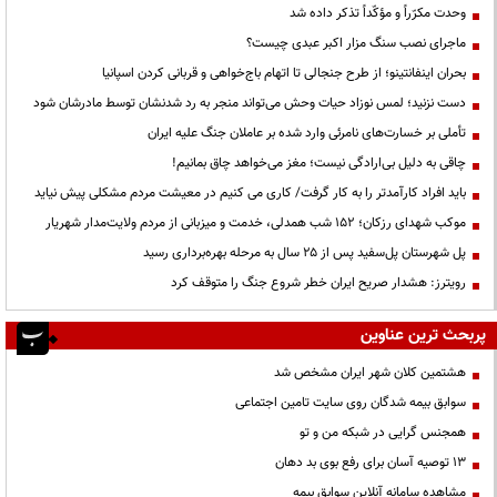
وحدت مکرّراً و مؤکّداً تذکر داده شد
ماجرای نصب سنگ مزار اکبر عبدی چیست؟
بحران اینفانتینو؛ از طرح جنجالی تا اتهام باج‌خواهی و قربانی کردن اسپانیا
دست نزنید؛ لمس نوزاد حیات وحش می‌تواند منجر به رد شدنشان توسط مادرشان شود
تأملی بر خسارت‌های نامرئی وارد شده بر عاملان جنگ علیه ایران
چاقی به دلیل بی‌ارادگی نیست؛ مغز می‌خواهد چاق بمانیم!
باید افراد کارآمدتر را به کار گرفت/ کاری می کنیم در معیشت مردم مشکلی پیش نیاید
موکب شهدای رزکان؛ ۱۵۲ شب همدلی، خدمت و میزبانی از مردم ولایت‌مدار شهریار
پل شهرستان پل‌سفید پس از ۲۵ سال به مرحله بهره‌برداری رسید
رویترز: هشدار صریح ایران خطر شروع جنگ را متوقف کرد
پربحث ترین عناوین
هشتمین کلان شهر ایران مشخص شد
سوابق بیمه شدگان روی سایت تامین اجتماعی
همجنس گرایی در شبکه من و تو
13 توصیه آسان برای رفع بوی بد دهان
مشاهده سامانه آنلاين سوابق بیمه