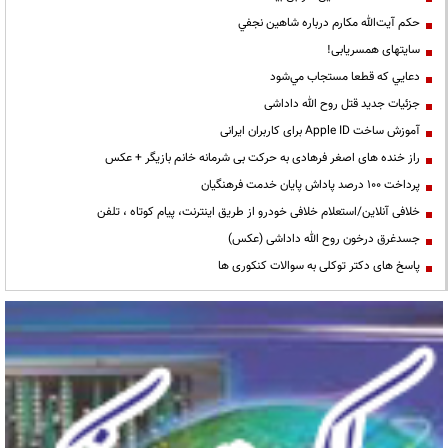
حكم آيت‌الله مكارم درباره شاهين نجفي
سایتهای همسریابی!
دعايي كه قطعا مستجاب مي‌شود
جزئیات جدید قتل روح الله داداشی
آموزش ساخت Apple ID برای کاربران ایرانی
راز خنده های اصغر فرهادی به حرکت بی شرمانه خانم بازیگر + عکس
پرداخت ۱۰۰ درصد پاداش پایان خدمت فرهنگیان
خلافی آنلاین/استعلام خلافی خودرو از طریق اینترنت، پیام کوتاه ، تلفن
جسدغرق درخون روح الله داداشی (عکس)
پاسخ های دکتر توکلی به سوالات کنکوری ها