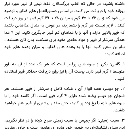
داشته باشید، در حالی که اغلب بزرگسالان فقط نیمی از فیبر مورد نیاز
روزانه خود را دریافت می کنند. بر اساس دستورالعمل های غذایی، توصیه
می شود که زنان ۲۲ تا ۲۵ گرم و مردان ۲۸ تا ۳۱ گرم فیبر در روز دریافت
کنند . لازم نیست هر گرم را بشمارید، در عوض به دنبال غذاهایی باشید
که فیبر بالایی دارند و آنها را با غذاهای کم فیبر جایگزین کنید. این ۹ غذا
همگی سرشار از فیبر و مواد مغذی مفید برای سلامت بدن تان هستند .
بنابراین سعی کنید آنها را به وعده های غذایی و میان وعده های خود
اضافه کنید:
۱. گلابی: یکی از میوه های پرفیبر است که هر یک عدد از آن به طور
متوسط ۶ گرم فیبر دارد. پوست آن را نیز برای دریافت حداکثر فیبر استفاده
کنید .
۲. جو دوسر: همه انواع آن ، غلات کامل و سرشار از فیبر هستند. هر
فنجان جو دوسر پخته شده دارای ۴ گرم فیبر است. اگر کاسه خود را با
میوه های تازه یا یخ زده پر کنید، حتی مقدار بیشتری از فیبر هم خواهید
داشت.
۳. سیب زمینی: اگر چیپس یا سیب زمینی سرخ کرده را در نظر نگیریم،
این سبزی نشاسته‌ای به خودی خود ماده ای مغذی است و حاوی مقادیر