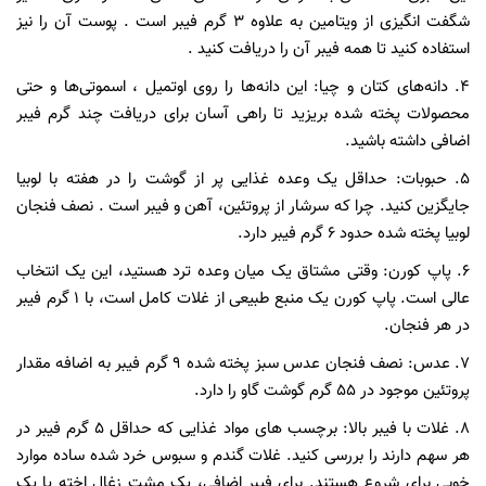
شگفت انگیزی از ویتامین به علاوه ۳ گرم فیبر است . پوست آن را نیز
استفاده کنید تا همه فیبر آن را دریافت کنید .
۴. دانه‌های کتان و چیا: این دانه‌ها را روی اوتمیل ، اسموتی‌ها و حتی
محصولات پخته شده بریزید تا راهی آسان برای دریافت چند گرم فیبر
اضافی داشته باشید.
۵. حبوبات: حداقل یک وعده غذایی پر از گوشت را در هفته با لوبیا
جایگزین کنید. چرا که سرشار از پروتئین، آهن و فیبر است . نصف فنجان
لوبیا پخته شده حدود ۶ گرم فیبر دارد.
۶. پاپ کورن: وقتی مشتاق یک میان وعده ترد هستید، این یک انتخاب
عالی است. پاپ کورن یک منبع طبیعی از غلات کامل است، با ۱ گرم فیبر
در هر فنجان.
۷. عدس: نصف فنجان عدس سبز پخته شده ۹ گرم فیبر به اضافه مقدار
پروتئین موجود در ۵۵ گرم گوشت گاو را دارد.
۸. غلات با فیبر بالا: برچسب های مواد غذایی‌ که حداقل ۵ گرم فیبر در
هر سهم دارند را بررسی کنید. غلات گندم و سبوس خرد شده ساده موارد
خوبی برای شروع هستند. برای فیبر اضافی، یک مشت زغال اخته یا یک