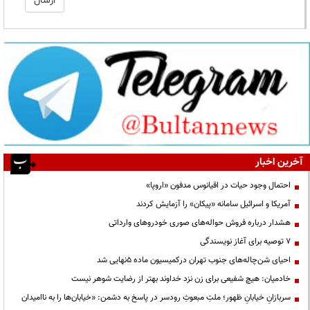
آخرین اخبار
احتمال وجود حیات در اقیانوس مدفون «اروپا»
آمریکا و اسرائیل سامانه «پیکان» را آزمایش کردند
هشدار درباره فروش حواله‌های صوری خودروهای وارداتی
۷ توصیه برای آغاز نویسندگی
احیای شن‌چاله‌های جنوب تهران درکمیسیون ماده ۵نهایی شد
خادمیان: هیچ شفیعی برای زن نزد خداوند بهتر از رضایت شوهر نیست
سربازانِ خیابانِ ظهور؛ ملتِ مبعوثِ رودسر در پاسخ به دشمن: «خیابان‌ها را به ناامیدان