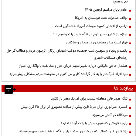
نمی‌دهیم»
اعلام پایان مراسم اربعین ۱۴۰۵
توقف صادرات نفت عربستان به آمریکا
ترامپ از افشای کمبود مهمات آمریکا خشمگین است
اجازه باز شدن مسیر دوم در تنگه هرمز را نخواهیم داد
فرق است میان مجاهدان در میدان و ساکتین
یکصد و پنجاه و سومین شب خدمت؛ موکب شهدای رزکان، تریبون مردم و مطالبه‌گر حل
ریشه‌ای مشکلات شهری
هشدار حاجی دلیگانی درباره تغییر سهم دریای خزر و مخالفت با واگذاری امتیاز
باید افراد کارآمدتر را به کار گرفت/ کاری می کنیم در معیشت مردم مشکلی پیش نیاید
پربازدید ها
تنگه هرمز قابل معامله نیست برای آمریکا معبر باز نکنید
گستره امپراتوری ایران در ۵ قرن پیش از میلاد؛ تصویری از ایران ۲۵ قرن پیش
میانکاله در آتش می‌سوزد
پارچه فروشی که هیچ نسبتی با بانک آینده ندارد!
پزشکیان: تنها کسانی که در خیابان بودند ایران را نگه نداشتند همه سهیم هستند