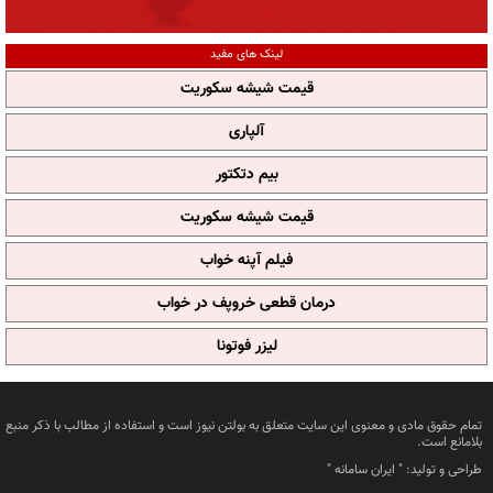
لینک های مفید
قیمت شیشه سکوریت
آلپاری
بیم دتکتور
قیمت شیشه سکوریت
فیلم آپنه خواب
درمان قطعی خروپف در خواب
لیزر فوتونا
تمام حقوق مادی و معنوی این سایت متعلق به بولتن نیوز است و استفاده از مطالب با ذکر منبع
بلامانع است.
طراحی و تولید: "
ایران سامانه
"