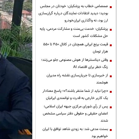
صمصامی خطاب به پزشکیان: خودتان در مجلس
بودید؛ دیدید انتقادات نمایندگان درباره گران‌سازی
ارز بود، نه واگذاری ایران‌خودرو
پزشکیان: خدمت بی‌منت و مشارکت مردمی، پایه
حل مشکلات کشور است
قیمت‌ برنج ایرانی همچنان در کانال ۴۵۰ تا ۵۵۰
هزار تومان
وقتی دیتاسنترها از هوش مصنوعی جلو می‌زنند؛
زنگ خطر برای اقتصاد AI
از خبرسازی تا جریان‌سازی نقشه راه مدیران
هوشمند
«چرا نباید از شما متنفر باشند؟»؛ پاسخ معنادار
یک کاربر خارجی به قدرت و توانمندی ایرانیان
پس از رأی شورای مرکزی جبهه ایران اسلامی؛
اعضای حقیقی و حقوقی دفتر سیاسی مشخص
شدند
بسنت مدعی شد: به زودی شاهد توافق با ایران
خواهیم بود