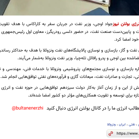
نرژی
بولتن نیوز
جواد اوجی، وزیر نفت در جریان سفر به کاراکاس با هدف تقویت ه
و پایین‌دست صنعت نفت، در حضور دلسی رودریگرز، معاون اول رئیس‌جمهوری ونزوئ
خود امضا کرد.
نفت و گاز، بازسازی و نوسازی پالایشگاه‌های نفت ونزوئلا با هدف به حداکثر رساند
اشده بین اوجی و پدرو رافائل تله‌چیا، وزیر نفت ونزوئلا به‌شمار می‌آیند.
اره بازسازی و نوسازی مجتمع‌های پتروشیمی ونزوئلا با خدمات فنی، مهندسی و تج
فتی، تجارت و صادرات نفت، میعانات گازی و فرآورده‌های نفتی توافق‌هایی انجام شد.
پیش از این و از زمان آغاز به‌کار دولت سیزدهم توافق‌هایی در حوزه نفت و انرژی
ازه برای توسعه و تقویت همکاری‌های مؤثر دو کشور امضا شده‌اند.
لب انرژی ما را در کانال بولتن انرژی دنبال کنید
bultanenerzhi@
،
نفتی
،
ایران
،
ونزوئلا