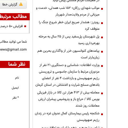
در معیشت مردم مشکلی پیش نیاید
گزارش خطا
موکب شهدای رزکان؛ ۱۵۲ شب همدلی، خدمت و
میزبانی از مردم ولایت‌مدار شهریار
مطالب مرتبط
رویترز: هشدار صریح ایران خطر شروع جنگ را
افزایش ۵۰ درصدی صادرات گاز روسیه به چین
متوقف کرد
پل شهرستان پل‌سفید پس از ۲۵ سال به مرحله
شما می توانید مطالب 
بهره‌برداری رسید
nnews@gmail.com
پیامدهای کنوانسیون خزر از واگذاری بحرین هم
زیان‌بارتر است
نظر شما
وزارت اطلاعات: شناسایی و دستگیری ۲۱ نفر از
مزدوران مرتبط با سازمان جاسوسی و تروریستی
نام
رژیم صهیونیستی و بازداشت ۴ نفر از اعضای
باندهای مسلح شرارت و اغتشاش در استان کرمان
ایمیل
معامله بیش از ۴۱۳ هزار تن کالا در بازار فیزیکی
* نظر
بورس کالا / حراج باز و پتروشیمی پیشران ارزش
معاملات روز شدند
شکنجه رئیس بیمارستان کمال عدوان غزه در زندان
رژیم صهیونیستی
ترامپ: ترجیح می‌دهم با ایران به توافق برسم