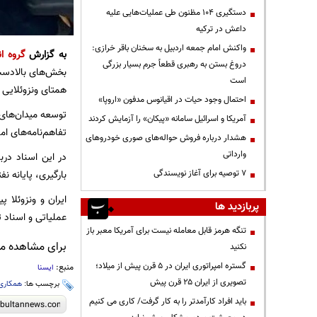
دستگیری ۱۰۴ مظنون طی عملیات‌هایی علیه
داعش در ترکیه
واکنش امام جمعه اردبیل به سخنان باقر خرازی:
به گزارش
گروه ا
دروغ بستن به رهبری قطعاً جرم بسیار بزرگی
بخش‌های بالادست 
است
همتای ونزوئلایی 
احتمال وجود حیات در اقیانوس مدفون «اروپا»
توسعه میدان‌های 
آمریکا و اسرائیل سامانه «پیکان» را آزمایش کردند
تفاهم‌نامه‌های امض
هشدار درباره فروش حواله‌های صوری خودروهای
وارداتی
در این اسناد درب
۷ توصیه برای آغاز نویسندگی
بارگیری، پایانه ن
ایران و ونزوئلا 
پربازدید ها
عملیاتی و اسناد ت
تنگه هرمز قابل معامله نیست برای آمریکا معبر باز
برای مشاهده مطا
نکنید
گستره امپراتوری ایران در ۵ قرن پیش از میلاد؛
منبع:
ایسنا
تصویری از ایران ۲۵ قرن پیش
برچسب ها:
همکاری
باید افراد کارآمدتر را به کار گرفت/ کاری می کنیم