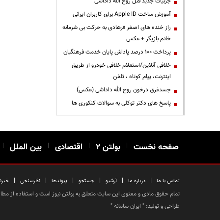
جزئیات جدید قتل روح الله داداشی
آموزش ساخت Apple ID برای کاربران ایرانی
راز خنده های اصغر فرهادی به حرکت بی شرمانه
خانم بازیگر + عکس
پرداخت ۱۰۰ درصد پاداش پایان خدمت فرهنگیان
خلافی آنلاین/استعلام خلافی خودرو از طریق
اینترنت، پیام کوتاه ، تلفن
جسدغرق درخون روح الله داداشی (عکس)
پاسخ های دکتر توکلی به سوالات کنکوری ها
صفحه نخست
|
بولتن ۲
|
اقتصادی
|
بین الملل
|
|
|
|
|
|
|
تماس با ما
درباره ما
آرشیو
جستجو
پیوندها
نظرسنجی
خبرن
تمام حقوق مادی و معنوی این سایت متعلق به بولتن نیوز است و استفاده از مطالب
طراحی و تولید: "
ایران سامانه
"