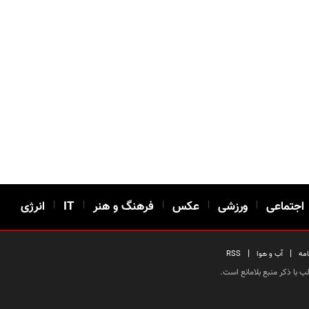
اجتماعی
|
ورزشی
|
عکس
|
فرهنگ و هنر
|
IT
|
انرژی
|
|
امه
آب و هوا
RSS
 با ذکر منبع بلامانع است.