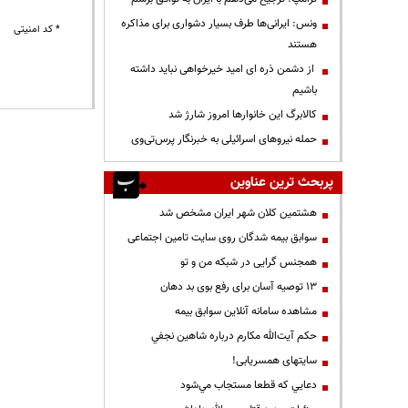
ونس: ایرانی‌ها طرف بسیار دشواری برای مذاکره
* کد امنیتی
هستند
از دشمن ذره ای امید خیرخواهی نباید داشته
باشیم
کالابرگ این خانوارها امروز شارژ شد
حمله نیروهای اسرائیلی به خبرنگار پرس‌تی‌وی
پربحث ترین عناوین
هشتمین کلان شهر ایران مشخص شد
سوابق بیمه شدگان روی سایت تامین اجتماعی
همجنس گرایی در شبکه من و تو
13 توصیه آسان برای رفع بوی بد دهان
مشاهده سامانه آنلاين سوابق بیمه
حكم آيت‌الله مكارم درباره شاهين نجفي
سایتهای همسریابی!
دعايي كه قطعا مستجاب مي‌شود