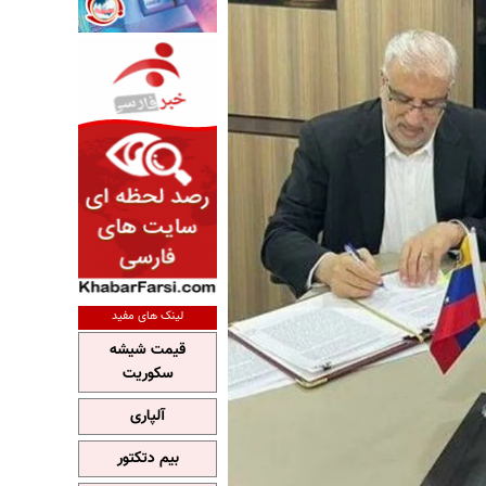
لینک های مفید
قیمت شیشه
سکوریت
آلپاری
بیم دتکتور