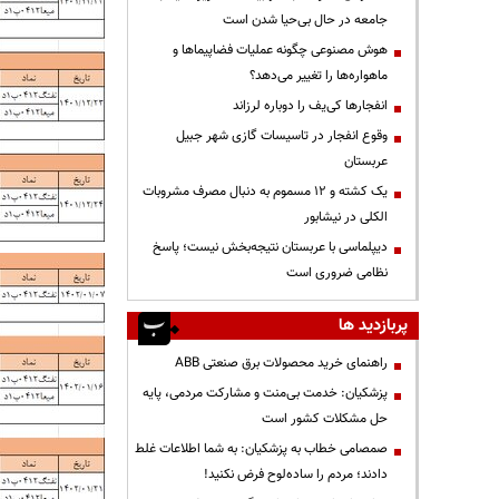
جامعه در حال بی‌حیا شدن است
هوش مصنوعی چگونه عملیات فضاپیماها و
ماهواره‌ها را تغییر می‌دهد؟
انفجارها کی‌یف را دوباره لرزاند
وقوع انفجار در تاسیسات گازی شهر جبیل
عربستان
یک کشته و ۱۲ مسموم به دنبال مصرف مشروبات
الکلی در نیشابور
دیپلماسی با عربستان نتیجه‌بخش نیست؛ پاسخ
نظامی ضروری است
پربازدید ها
راهنمای خرید محصولات برق صنعتی ABB
پزشکیان: خدمت بی‌منت و مشارکت مردمی، پایه
حل مشکلات کشور است
صمصامی خطاب به پزشکیان: به شما اطلاعات غلط
دادند؛ مردم را ساده‌لوح فرض نکنید!