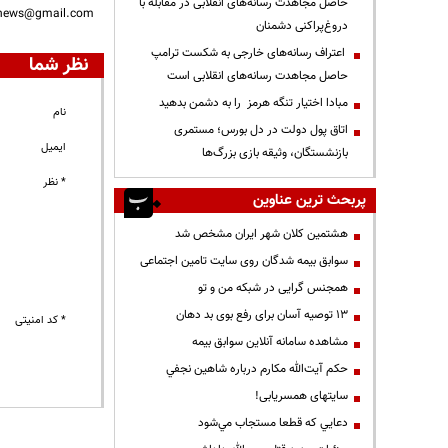
حاصل مجاهدت رسانه‌های انقلابی در مقابله با
nnews@gmail.com
دروغ‌پراکنی دشمنان
اعتراف رسانه‌های خارجی به شکست ترامپ
نظر شما
حاصل مجاهدت رسانه‌های انقلابی است
مبادا اختیار تنگه هرمز را به دشمن بدهید
نام
اتاق پول دولت در دل بورس؛ مستمری
ایمیل
بازنشستگان، وثیقه بازی بزرگ‌ها
* نظر
پربحث ترین عناوین
هشتمین کلان شهر ایران مشخص شد
سوابق بیمه شدگان روی سایت تامین اجتماعی
همجنس گرایی در شبکه من و تو
13 توصیه آسان برای رفع بوی بد دهان
* کد امنیتی
مشاهده سامانه آنلاين سوابق بیمه
حكم آيت‌الله مكارم درباره شاهين نجفي
سایتهای همسریابی!
دعايي كه قطعا مستجاب مي‌شود