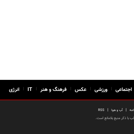
اجتماعی
|
ورزشی
|
عکس
|
فرهنگ و هنر
|
IT
|
انرژی
|
|
امه
آب و هوا
RSS
 با ذکر منبع بلامانع است.