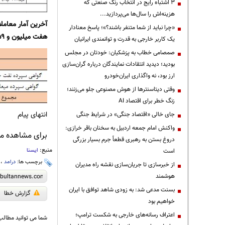
3 اشتباه رایج در انتخاب رنگ صنعتی که
هزینه‌اش را سال‌ها می‌پردازید...
«چرا نباید از شما متنفر باشند؟»؛ پاسخ معنادار
هفت میلیون و ۵۵۹ هزار و ۵۷۴ دلار معادل ۲۷۵ میلیارد و ۲۷۶ میلیون و ۵۱۲ هزار تومان بوده است.
یک کاربر خارجی به قدرت و توانمندی ایرانیان
صمصامی خطاب به پزشکیان: خودتان در مجلس
بودید؛ دیدید انتقادات نمایندگان درباره گران‌سازی
ارز بود، نه واگذاری ایران‌خودرو
وقتی دیتاسنترها از هوش مصنوعی جلو می‌زنند؛
زنگ خطر برای اقتصاد AI
انتهای پیام
جای خالی «اقتصاد جنگی» در شرایط جنگی
واکنش امام جمعه اردبیل به سخنان باقر خرازی:
برای مشاهده مطا
دروغ بستن به رهبری قطعاً جرم بسیار بزرگی
منبع:
ایسنا
است
برچسب ها:
درامد
،
از خبرسازی تا جریان‌سازی نقشه راه مدیران
هوشمند
بسنت مدعی شد: به زودی شاهد توافق با ایران
گزارش خطا
خواهیم بود
اعتراف رسانه‌های خارجی به شکست ترامپ؛
شما می توانید مطالب 