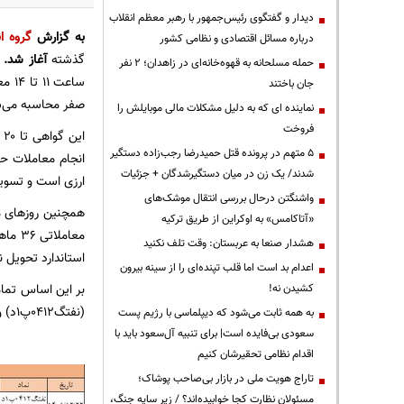
دیدار و گفتگوی رئیس‌جمهور با رهبر معظم انقلاب
به گزارش
گروه ا
درباره مسائل اقتصادی و نظامی کشور
گذشته
آغاز شد.
حمله مسلحانه به قهوه‌خانه‌ای در زاهدان؛ ۲ نفر
جان باختند
صفر محاسبه می‌ش
نماینده ای که به دلیل مشکلات مالی موبایلش را
فروخت
۵ متهم در پرونده قتل حمیدرضا رجب‌زاده دستگیر
انجام معاملات ح
شدند/ یک زن در میان دستگیرشدگان + جزئیات
ارزی است و تسویه به صورت
واشنگتن درحال بررسی انتقال موشک‌های
«آتاکامس» به اوکراین از طریق ترکیه
هشدار صنعا به عربستان: وقت تلف نکنید
استاندارد تحویل نیز ۳۰۰ بشکه است. نحوه انجام معاملات حراج پیوسته، نوسان قیمت نامحدود و واحد وزن
اعدام بد است اما قلب تپنده‌ای را از سینه بیرون
کشیدن نه!
(نفتگ۰۴۱۲پ۱د) و گواهی سپرده میعانات گازی با نماد (میعا۰۴۱۲پ۱د) انجام می‌شود.
به همه ثابت می‌شود که دیپلماسی با رژیم پست
سعودی بی‌فایده است| برای تنبیه آل‌سعود باید با
اقدام نظامی تحقیرشان کنیم
تاراج هویت ملی در بازار بی‌صاحب پوشاک؛
مسئولان نظارت کجا خوابیده‌اند؟ / زیر سایه جنگ،