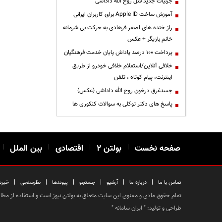
جزئیات جدید قتل روح الله داداشی
آموزش ساخت Apple ID برای کاربران ایرانی
راز خنده های اصغر فرهادی به حرکت بی شرمانه
خانم بازیگر + عکس
پرداخت ۱۰۰ درصد پاداش پایان خدمت فرهنگیان
خلافی آنلاین/استعلام خلافی خودرو از طریق
اینترنت، پیام کوتاه ، تلفن
جسدغرق درخون روح الله داداشی (عکس)
پاسخ های دکتر توکلی به سوالات کنکوری ها
صفحه نخست
|
بولتن ۲
|
اقتصادی
|
بین الملل
|
|
|
|
|
|
|
تماس با ما
درباره ما
آرشیو
جستجو
پیوندها
نظرسنجی
خبرن
تمام حقوق مادی و معنوی این سایت متعلق به بولتن نیوز است و استفاده از مطالب
طراحی و تولید: "
ایران سامانه
"