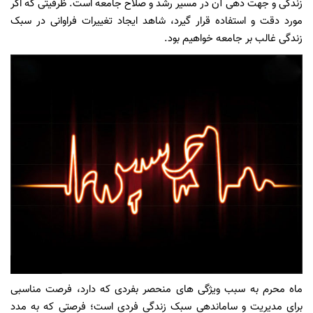
زندگی
و
جهت
دهی
آن
در
مسیر
رشد
و
صلاح
جامعه
است. ظرفیتی
که
اگر
مورد
دقت
و
استفاده
قرار
گیرد،
شاهد
ایجاد
تغییرات
فراوانی
در
سبک
زندگی
غالب
بر
جامعه
خواهیم
بود.
ماه
محرم
به
سبب
ویژگی
های
منحصر
بفردی
که
دارد،
فرصت
مناسبی
برای
مدیریت
و
ساماندهی
سبک
زندگی
فردی
است؛
فرصتی
که
به
مدد