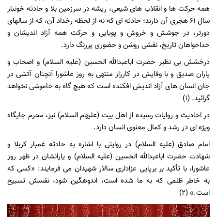
همه
حرکت
ها
و
انقلاب
های
شیعی،
ریشه
در
سرزمین
بلا
و
حادثه
خونبار
سال
61 هجری
آن
دارند؛
حادثه
ای
که
نه
از
لحظه
رخداد
آن،
که
از
سالهای
دورتر،
در
جوشش
و
خروش
و
پویایی
و
حرکت
همه
آزاد
اندیشان
و
خداخواهان
تاریخ،
نقشی
روشن
و
حضوری
پررنگ
دارد.
درخشش
بی
نظیر
حضرت
اباعبدالله
الحسین
(علیه
السلام) و
اصحاب
و
یاران
صدیق
و
با
وفایش
در
کارزار
منتهی
به
روز
عاشورا
آنچنان
آتشی
در
جان
انسان
های
آزاد
اندیش
افکنده
است
که
هیچ
گاه
به
خاموشی
نخواهد
گرائید. (1)
در
احادیث
و
روایات
رسیده
از
اهل
بیت
(علیهم
السلام) نیز،
محرم
جایگاه
ویژه
ای
در
رشد
و
کمال
معنوی
انسان
دارد.
امام
صادق
(علیه
السلام) در
روایتی
با
اشاره
به
حادثه
غمبار
کربلا
و
شهادت
حضرت
اباعبدالله
الحسین
(علیه
السلام) و
یارانشان
در
ظهر
روز
عاشورا،
با
تأکید
بر
برپایی
عزاداری
سالار
شهیدان
می
فرمایند: «کسی
که
به
خاطر
ظلمی
که
به
ما
شده
است،
اندوهگین
شود،
نفسش
تسبیح
است.» (2)