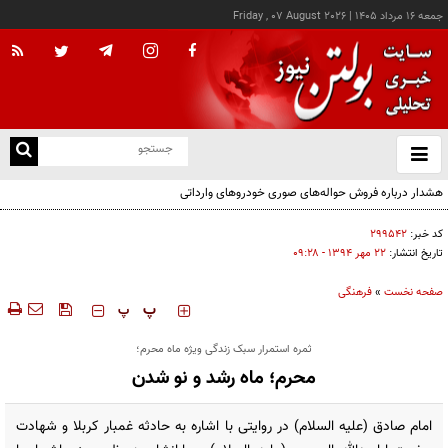
جمعه ۱۶ مرداد ۱۴۰۵
|
Friday , 07 August 2026
از
و
ته
هشدار درباره فروش حواله‌های صوری خودروهای وارداتی
ن
نو
کد خبر:
۲۹۹۵۴۲
تاریخ انتشار:
۲۲ مهر ۱۳۹۴ - ۰۹:۲۸
صفحه نخست
»
فرهنگی
‍‍‍ پ
پ
ثمره استمرار سبک زندگی ویژه ماه محرم؛
محرم؛ ماه رشد و نو شدن
امام صادق (علیه السلام) در روایتی با اشاره به حادثه غمبار کربلا و شهادت