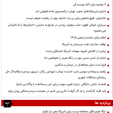
۷ توصیه برای آغاز نویسندگی
احیای شن‌چاله‌های جنوب تهران درکمیسیون ماده ۵نهایی شد
خادمیان: هیچ شفیعی برای زن نزد خداوند بهتر از رضایت شوهر نیست
سربازانِ خیابانِ ظهور؛ ملتِ مبعوثِ رودسر در پاسخ به دشمن: «خیابان‌ها را به ناامیدان
نمی‌دهیم»
اعلام پایان مراسم اربعین ۱۴۰۵
توقف صادرات نفت عربستان به آمریکا
ترامپ از افشای کمبود مهمات آمریکا خشمگین است
اجازه باز شدن مسیر دوم در تنگه هرمز را نخواهیم داد
فرق است میان مجاهدان در میدان و ساکتین
یکصد و پنجاه و سومین شب خدمت؛ موکب شهدای رزکان، تریبون مردم و مطالبه‌گر حل
ریشه‌ای مشکلات شهری
هشدار حاجی دلیگانی درباره تغییر سهم دریای خزر و مخالفت با واگذاری امتیاز
باید افراد کارآمدتر را به کار گرفت/ کاری می کنیم در معیشت مردم مشکلی پیش نیاید
پربازدید ها
تنگه هرمز قابل معامله نیست برای آمریکا معبر باز نکنید