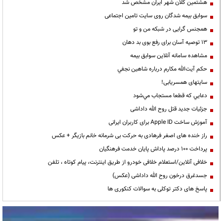
هشتمین کلان شهر ایران مشخص شد
سوابق بیمه شدگان روی سایت تامین اجتماعی
همجنس گرایی در شبکه من و تو
13 توصیه آسان برای رفع بوی بد دهان
مشاهده سامانه آنلاين سوابق بیمه
حكم آيت‌الله مكارم درباره شاهين نجفي
سایتهای همسریابی!
دعايي كه قطعا مستجاب مي‌شود
جزئیات جدید قتل روح الله داداشی
آموزش ساخت Apple ID برای کاربران ایرانی
راز خنده های اصغر فرهادی به حرکت بی شرمانه خانم بازیگر + عکس
پرداخت ۱۰۰ درصد پاداش پایان خدمت فرهنگیان
خلافی آنلاین/استعلام خلافی خودرو از طریق اینترنت، پیام کوتاه ، تلفن
جسدغرق درخون روح الله داداشی (عکس)
پاسخ های دکتر توکلی به سوالات کنکوری ها