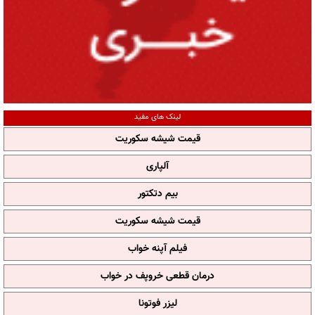
لینک های مفید
قیمت شیشه سکوریت
آلپاری
بیم دتکتور
قیمت شیشه سکوریت
فیلم آپنه خواب
درمان قطعی خروپف در خواب
لیزر فوتونا