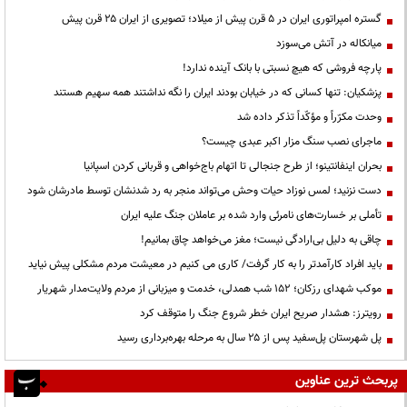
گستره امپراتوری ایران در ۵ قرن پیش از میلاد؛ تصویری از ایران ۲۵ قرن پیش
میانکاله در آتش می‌سوزد
پارچه فروشی که هیچ نسبتی با بانک آینده ندارد!
پزشکیان: تنها کسانی که در خیابان بودند ایران را نگه نداشتند همه سهیم هستند
وحدت مکرّراً و مؤکّداً تذکر داده شد
ماجرای نصب سنگ مزار اکبر عبدی چیست؟
بحران اینفانتینو؛ از طرح جنجالی تا اتهام باج‌خواهی و قربانی کردن اسپانیا
دست نزنید؛ لمس نوزاد حیات وحش می‌تواند منجر به رد شدنشان توسط مادرشان شود
تأملی بر خسارت‌های نامرئی وارد شده بر عاملان جنگ علیه ایران
چاقی به دلیل بی‌ارادگی نیست؛ مغز می‌خواهد چاق بمانیم!
باید افراد کارآمدتر را به کار گرفت/ کاری می کنیم در معیشت مردم مشکلی پیش نیاید
موکب شهدای رزکان؛ ۱۵۲ شب همدلی، خدمت و میزبانی از مردم ولایت‌مدار شهریار
رویترز: هشدار صریح ایران خطر شروع جنگ را متوقف کرد
پل شهرستان پل‌سفید پس از ۲۵ سال به مرحله بهره‌برداری رسید
پربحث ترین عناوین