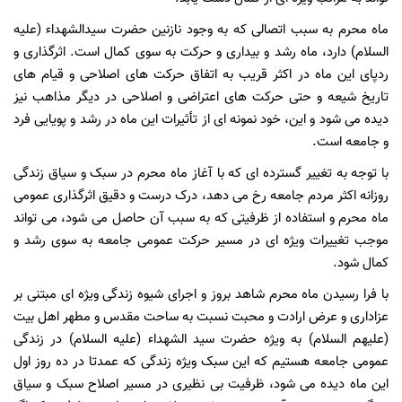
ماه
محرم
به
سبب
اتصالی
که
به
وجود
نازنین
حضرت
سیدالشهداء
(علیه
السلام) دارد،
ماه
رشد
و
بیداری
و
حرکت
به
سوی
کمال
است. اثرگذاری
و
ردپای
این
ماه
در
اکثر
قریب
به
اتفاق
حرکت
های
اصلاحی
و
قیام
های
تاریخ
شیعه
و
حتی
حرکت
های
اعتراضی
و
اصلاحی
در
دیگر
مذاهب
نیز
دیده
می
شود
و
این،
خود
نمونه
ای
از
تأثیرات
این
ماه
در
رشد
و
پویایی
فرد
و
جامعه
است.
با
توجه
به
تغییر
گسترده
ای
که
با
آغاز
ماه
محرم
در
سبک
و
سیاق
زندگی
روزانه
اکثر
مردم
جامعه
رخ
می
دهد،
درک
درست
و
دقیق
اثرگذاری
عمومی
ماه
محرم
و
استفاده
از
ظرفیتی
که
به
سبب
آن
حاصل
می
شود،
می
تواند
موجب
تغییرات
ویژه
ای
در
مسیر
حرکت
عمومی
جامعه
به
سوی
رشد
و
کمال
شود.
با
فرا
رسیدن
ماه
محرم
شاهد
بروز
و
اجرای
شیوه
زندگی
ویژه
ای
مبتنی
بر
عزاداری
و
عرض
ارادت
و
محبت
نسبت
به
ساحت
مقدس
و
مطهر
اهل
بیت
(علیهم
السلام) به
ویژه
حضرت
سید
الشهداء
(علیه
السلام) در
زندگی
عمومی
جامعه
هستیم
که
این
سبک
ویژه
زندگی
که
عمدتا
در
ده
روز
اول
این
ماه
دیده
می
شود،
ظرفیت
بی
نظیری
در
مسیر
اصلاح
سبک
و
سیاق