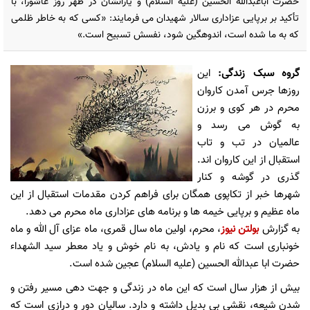
حضرت اباعبدالله الحسین (علیه السلام) و یارانشان در ظهر روز عاشورا، با
تأکید بر برپایی عزاداری سالار شهیدان می فرمایند: «کسی که به خاطر ظلمی
که به ما شده است، اندوهگین شود، نفسش تسبیح است.»
گروه سبک زندگی
:
این
روزها
جرس
آمدن
کاروان
محرم
در
هر
کوی
و
برزن
به
گوش
می
رسد
و
عالمیان
در
تب
و
تاب
استقبال
از
این
کاروان
اند.
گذری
در
گوشه
و
کنار
شهرها
خبر
از
تکاپوی
همگان
برای
فراهم
کردن
مقدمات
استقبال
از
این
ماه
عظیم
و
برپایی
خیمه
ها
و
برنامه
های
عزاداری
ماه
محرم
می
دهد.
به گزارش
بولتن نیوز
، محرم،
اولین
ماه
سال
قمری،
ماه
عزای
آل
الله
و
ماه
خونباری
است
که
نام
و
یادش،
به
نام
خوش
و
یاد
معطر
سید
الشهداء
حضرت
ابا
عبدالله
الحسین
(علیه
السلام) عجین
شده
است.
بیش
از
هزار
سال
است
که
این
ماه
در
زندگی
و
جهت
دهی
مسیر
رفتن
و
شدنِ
شیعه،
نقشی
بی
بدیل
داشته
و
دارد. سالیان
دور
و
درازی
است
که