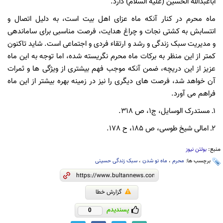
اباعبدالله
الحسین
(علیه
السلام) دارد.
ماه
محرم
در
کنار
آنکه
ماه
عزای
اهل
بیت
است،
به
دلیل
اتصال
و
انتسابش
به
کشتی
نجات
و
چراغ
هدایت،
فرصت
مناسبی
برای
ساماندهی
و
مدیریت
سبک
زندگی
و
رشد
و
ارتقاء
فردی
و
اجتماعی
است. شاید
تاکنون
کمتر
از
این
منظر
به
برکات
ماه
محرم
نگریسته
شده،
اما
توجه
به
این
ماه
عزیز
از
این
دریچه،
ضمن
آنکه
موجب
فهم
بیشتری
از
ویژگی
ها
و
ثمرات
آن
خواهد
شد،
فرصت
های
دیگری
را
نیز
در
زمینه
بهره
بیشتر
از
این
ماه
فراهم
می
آورد.
1ـ
مستدرک
الوسایل،
ج1،
ص
318.
2ـ
امالی
شیخ
طوسی،
ص
185،
ح
178.
منبع:
بولتن نیوز
برچسب ها:
محرم
،
ماه نو شدن
،
سبک زندگی حسینی
گزارش خطا
پسندیدم
0