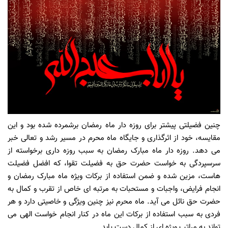
چنین
فضیلتی
پیشتر
برای
روزه
دار
ماه
رمضان
برشمرده
شده
بود
و
این
مقایسه،
خود
از
اثرگذاری
و
جایگاه
ماه
محرم
در
مسیر
رشد
و
تعالی
خبر
می
دهد. روزه
دار
ماه
مبارک
رمضان
به
سبب
روزه
داری
برخواسته
از
سرسپردگی
به
خواست
حضرت
حق
به
فضیلت
تقوا،
که
افضل
فضیلت
هاست،
مزین
شده
و
ضمن
استفاده
از
برکات
ویژه
ماه
مبارک
رمضان
و
انجام
فرایض،
واجبات
و
مستحبات
به
مرتبه
ای
خاص
از
تقرب
و
کمال
به
حضرت
حق
نائل
می
آید. ماه
محرم
نیز
چنین
ویژگی
و
خاصیتی
دارد
و
هر
فردی
به
سبب
استفاده
از
برکات
این
ماه
در
کنار
انجام
خواست
الهی
می
تواند
به
مراتب
ویژه
ای
از
کمال
دست
یابد.