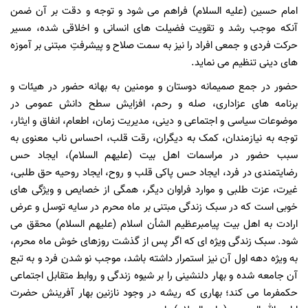
امام
حسین
(علیه
السلام) فراهم
می
شود
و
توجه
و
دقت
بر
آن
ضمن
آنکه
موجب
رشد
و
تقویت
فضیلت
های
انسانی
و
اخلاقی
شده،
مسیر
حرکت
فردی
و
جمعی
افراد
را
نیز
به
سمت
صلاح
و
پیشرفتِ
مبتنی
بر
آموزه
های
دینی
تنظیم
می
نماید.
حضور
در
جمع
صمیمانه
دوستان
و
مومنین
به
بهانه
حضور
در
هیئات
و
برنامه
های
عزاداری،
صله
و
رحم،
افزایش
سطح
دانش
عمومی
در
موضوعات
سیاسی
و
اجتماعی
و
دینی،
مدیریت
زمان،
اطعام،
انفاق
و
ایثار،
توجه
به
نیازمندان،
کمک
به
دیگران،
رقت
قلب،
احساس
ناب
معنوی
به
سبب
حضور
در
مراسمات
اهل
بیت
(علیهم
السلام)،
ایجاد
حس
رضایتمندی
در
فرد،
ایجاد
حس
پاکی
قلب
و
روح،
ایجاد
روحیه
حق
طلبی،
غیرت،
عزت
طلبی
و
موارد
فراوان
دیگر،
همگی
از
خصایص
و
ویژگی
های
خوبی
است
که
در
سبک
زندگی
مبتنی
بر
ماه
محرم
در
سایه
توسل
و
عرض
ارادت
به
اهل
بیت
پیامبرعظیم
الشأن
اسلام
(علیهم
السلام) محقق
می
شود. سبک
زندگی
ویژه
ای
که
اگر
پس
از
گذشت
روزهای
خوش
ماه
محرم،
به
ویژه
دهه
اول
آن
نیز
استمرار
داشته
باشد،
موجب
نو
شدن
فرد
و
به
تبع
آن
جامعه
شده
و
بهار
دلنشینی
را
بر
شیوه
زندگی
و
روابط
متقابل
اجتماعی
حکمفرما
می
کند؛
بهاری
که
ریشه
در
وجود
نازنین
بهار
آفرینش
حضرت