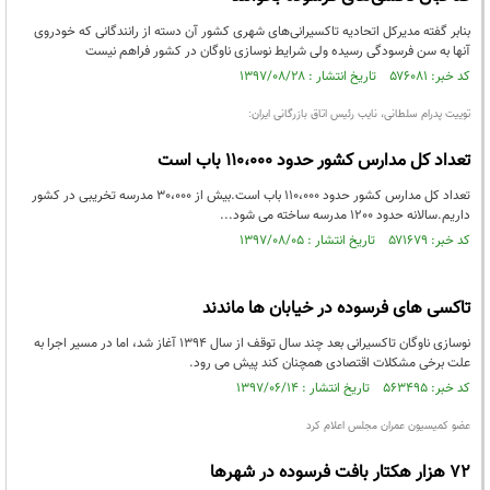
بنابر گفته مدیرکل اتحادیه تاکسیرانی‌های شهری کشور آن دسته از رانندگانی که خودروی
آنها به سن فرسودگی رسیده ولی شرایط نوسازی ناوگان در کشور فراهم نیست
کد خبر: ۵۷۶۰۸۱ تاریخ انتشار : ۱۳۹۷/۰۸/۲۸
توییت پدرام سلطانی، نایب رئیس اتاق بازرگانی ایران:
تعداد كل مدارس كشور حدود ١١٠،٠٠٠ باب است
تعداد كل مدارس كشور حدود ١١٠،٠٠٠ باب است.بيش از ٣٠،٠٠٠ مدرسه تخريبى در كشور
داريم.سالانه حدود ١٢٠٠ مدرسه ساخته مى شود...
کد خبر: ۵۷۱۶۷۹ تاریخ انتشار : ۱۳۹۷/۰۸/۰۵
تاکسی های فرسوده در خیابان ها ماندند
نوسازی ناوگان تاکسیرانی بعد چند سال توقف از سال 1394 آغاز شد، اما در مسیر اجرا به
علت برخی مشکلات اقتصادی همچنان کند پیش می رود.
کد خبر: ۵۶۳۴۹۵ تاریخ انتشار : ۱۳۹۷/۰۶/۱۴
عضو کمیسیون عمران مجلس اعلام کرد
۷۲ هزار هکتار بافت فرسوده در شهر‌ها