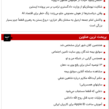
احتمال وجود حیات در اقیانوس مدفون «اروپا»
شکایت نیومکزیکو از وزارت دادگستری ترامپ بر سر پرونده اپستین
وقتی دیتاسنترها از هوش مصنوعی جلو می‌زنند؛ زنگ خطر برای اقتصاد AI
واکنش امام جمعه اردبیل به سخنان باقر خرازی: دروغ بستن به رهبری قطعاً جرم بسیار
بزرگی است
پربحث ترین عناوین
هشتمین کلان شهر ایران مشخص شد
سوابق بیمه شدگان روی سایت تامین اجتماعی
همجنس گرایی در شبکه من و تو
13 توصیه آسان برای رفع بوی بد دهان
مشاهده سامانه آنلاين سوابق بیمه
حكم آيت‌الله مكارم درباره شاهين نجفي
سایتهای همسریابی!
دعايي كه قطعا مستجاب مي‌شود
جزئیات جدید قتل روح الله داداشی
آموزش ساخت Apple ID برای کاربران ایرانی