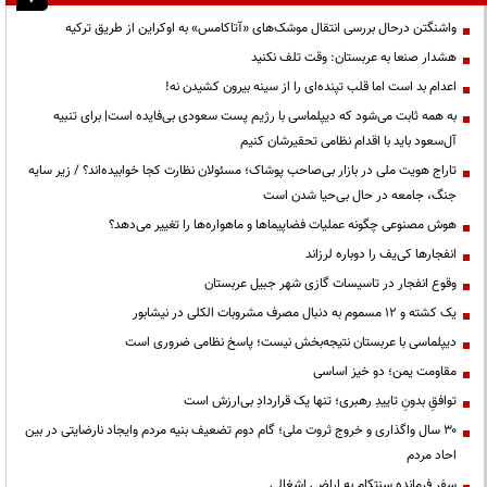
واشنگتن درحال بررسی انتقال موشک‌های «آتاکامس» به اوکراین از طریق ترکیه
هشدار صنعا به عربستان: وقت تلف نکنید
اعدام بد است اما قلب تپنده‌ای را از سینه بیرون کشیدن نه!
به همه ثابت می‌شود که دیپلماسی با رژیم پست سعودی بی‌فایده است| برای تنبیه
آل‌سعود باید با اقدام نظامی تحقیرشان کنیم
تاراج هویت ملی در بازار بی‌صاحب پوشاک؛ مسئولان نظارت کجا خوابیده‌اند؟ / زیر سایه
جنگ، جامعه در حال بی‌حیا شدن است
هوش مصنوعی چگونه عملیات فضاپیماها و ماهواره‌ها را تغییر می‌دهد؟
انفجارها کی‌یف را دوباره لرزاند
وقوع انفجار در تاسیسات گازی شهر جبیل عربستان
یک کشته و ۱۲ مسموم به دنبال مصرف مشروبات الکلی در نیشابور
دیپلماسی با عربستان نتیجه‌بخش نیست؛ پاسخ نظامی ضروری است
مقاومت یمن؛ دو خیز اساسی
توافقِ بدونِ تاییدِ رهبری؛ تنها یک قراردادِ بی‌ارزش است
۳۰ سال واگذاری و خروج ثروت ملی؛ گام دوم تضعیف بنیه مردم وایجاد نارضایتی در بین
احاد مردم
سفر فرمانده سنتکام به اراضی اشغالی