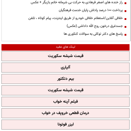
راز خنده های اصغر فرهادی به حرکت بی شرمانه خانم بازیگر + عکس
پرداخت ۱۰۰ درصد پاداش پایان خدمت فرهنگیان
خلافی آنلاین/استعلام خلافی خودرو از طریق اینترنت، پیام کوتاه ، تلفن
جسدغرق درخون روح الله داداشی (عکس)
پاسخ های دکتر توکلی به سوالات کنکوری ها
لینک های مفید
قیمت شیشه سکوریت
آلپاری
بیم دتکتور
قیمت شیشه سکوریت
فیلم آپنه خواب
درمان قطعی خروپف در خواب
لیزر فوتونا