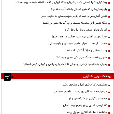
پزشکیان: تنها کسانی که در خیابان بودند ایران را نگه نداشتند همه سهیم هستند
پارچه فروشی که هیچ نسبتی با بانک آینده ندارد!
نقض آتش‌بس و حملات رژیم صهیونیستی به جنوب لبنان
تنگه هرمز قابل معامله نیست برای آمریکا معبر باز نکنید
آمریکا ویزای سفیر برزیل را باطل کرد
جدال بهرام افشاری و امین حیایی در صدر جدول
حمایت از هشت هزار نوآموز سیستان و بلوچستانی
وحدت مکرّراً و مؤکّداً تذکر داده شد
ماجرای نصب سنگ مزار اکبر عبدی چیست؟
بحران اینفانتینو؛ از طرح جنجالی تا اتهام باج‌خواهی و قربانی کردن اسپانیا
پربحث ترین عناوین
هشتمین کلان شهر ایران مشخص شد
سوابق بیمه شدگان روی سایت تامین اجتماعی
همجنس گرایی در شبکه من و تو
13 توصیه آسان برای رفع بوی بد دهان
مشاهده سامانه آنلاين سوابق بیمه