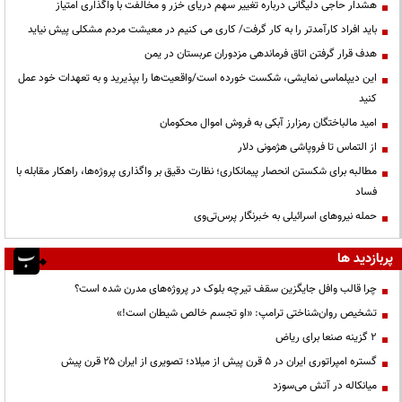
هشدار حاجی دلیگانی درباره تغییر سهم دریای خزر و مخالفت با واگذاری امتیاز
باید افراد کارآمدتر را به کار گرفت/ کاری می کنیم در معیشت مردم مشکلی پیش نیاید
هدف قرار گرفتن اتاق‌ فرماندهی مزدوران عربستان در یمن
این دیپلماسی نمایشی، شکست خورده است/واقعیت‌ها را بپذیرید و به تعهدات خود عمل
کنید
امید مالباختگان رمزارز آبکی به فروش اموال محکومان
از التماس تا فروپاشی هژمونی دلار
مطالبه برای شکستن انحصار پیمانکاری؛ نظارت دقیق بر واگذاری پروژه‌ها، راهکار مقابله با
فساد
حمله نیروهای اسرائیلی به خبرنگار پرس‌تی‌وی
پربازدید ها
چرا قالب وافل جایگزین سقف تیرچه بلوک در پروژه‌های مدرن شده است؟
تشخیص روان‌شناختی ترامپ: «او تجسم خالص شیطان است!»
۲ گزینه صنعا برای ریاض
گستره امپراتوری ایران در ۵ قرن پیش از میلاد؛ تصویری از ایران ۲۵ قرن پیش
میانکاله در آتش می‌سوزد