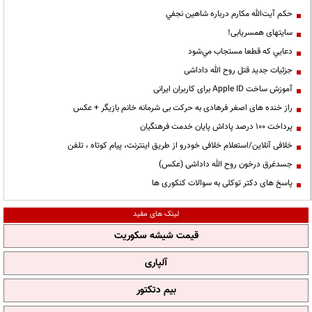
حكم آيت‌الله مكارم درباره شاهين نجفي
سایتهای همسریابی!
دعايي كه قطعا مستجاب مي‌شود
جزئیات جدید قتل روح الله داداشی
آموزش ساخت Apple ID برای کاربران ایرانی
راز خنده های اصغر فرهادی به حرکت بی شرمانه خانم بازیگر + عکس
پرداخت ۱۰۰ درصد پاداش پایان خدمت فرهنگیان
خلافی آنلاین/استعلام خلافی خودرو از طریق اینترنت، پیام کوتاه ، تلفن
جسدغرق درخون روح الله داداشی (عکس)
پاسخ های دکتر توکلی به سوالات کنکوری ها
لینک های مفید
قیمت شیشه سکوریت
آلپاری
بیم دتکتور