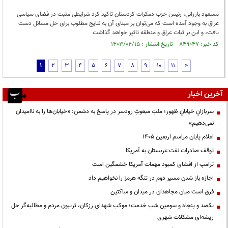
مسعود بارزانی، رئیس حزب دمکرات کردستان تاکید کرد شرایطی مثبت در فضای سیاسی
عراق به وجود آمده است که می‌توان بر مبنای آن به نتایج مطلوب برای حل مسائل دست
یافت، و این بر ثبات عراق و منطقه تاثیر خواهد گذاشت
کد خبر: ۸۴۹۰۴۷ تاریخ انتشار : ۱۴۰۳/۰۴/۱۵
1
2
3
4
5
6
7
8
9
10
11
>
آخرین اخبار
سربازانِ خیابانِ ظهور؛ ملتِ مبعوثِ رودسر در پاسخ به دشمن: «خیابان‌ها را به ناامیدان
نمی‌دهیم»
اعلام پایان مراسم اربعین ۱۴۰۵
توقف صادرات نفت عربستان به آمریکا
ترامپ از افشای کمبود مهمات آمریکا خشمگین است
اجازه باز شدن مسیر دوم در تنگه هرمز را نخواهیم داد
فرق است میان مجاهدان در میدان و ساکتین
یکصد و پنجاه و سومین شب خدمت؛ موکب شهدای رزکان، تریبون مردم و مطالبه‌گر حل
ریشه‌ای مشکلات شهری