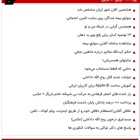
هشتمین کلان شهر ایران مشخص شد
سوابق بیمه شدگان روی سایت تامین اجتماعی
همجنس گرایی در شبکه من و تو
13 توصیه آسان برای رفع بوی بد دهان
مشاهده سامانه آنلاين سوابق بیمه
حكم آيت‌الله مكارم درباره شاهين نجفي
سایتهای همسریابی!
دعايي كه قطعا مستجاب مي‌شود
جزئیات جدید قتل روح الله داداشی
آموزش ساخت Apple ID برای کاربران ایرانی
راز خنده های اصغر فرهادی به حرکت بی شرمانه خانم بازیگر + عکس
پرداخت ۱۰۰ درصد پاداش پایان خدمت فرهنگیان
خلافی آنلاین/استعلام خلافی خودرو از طریق اینترنت، پیام کوتاه ، تلفن
جسدغرق درخون روح الله داداشی (عکس)
پاسخ های دکتر توکلی به سوالات کنکوری ها