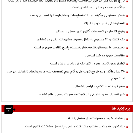
تاراج هویت ملی در بازار بی‌صاحب پوشاک؛ مسئولان نظارت کجا خوابیده‌اند؟ / زیر سایه
جنگ، جامعه در حال بی‌حیا شدن است
هوش مصنوعی چگونه عملیات فضاپیماها و ماهواره‌ها را تغییر می‌دهد؟
انفجارها کی‌یف را دوباره لرزاند
وقوع انفجار در تاسیسات گازی شهر جبیل عربستان
یک کشته و ۱۲ مسموم به دنبال مصرف مشروبات الکلی در نیشابور
دیپلماسی با عربستان نتیجه‌بخش نیست؛ پاسخ نظامی ضروری است
مقاومت یمن؛ دو خیز اساسی
توافقِ بدونِ تاییدِ رهبری؛ تنها یک قراردادِ بی‌ارزش است
۳۰ سال واگذاری و خروج ثروت ملی؛ گام دوم تضعیف بنیه مردم وایجاد نارضایتی در بین
احاد مردم
سفر فرمانده سنتکام به اراضی اشغالی
خبر تعطیلی مدرسه ایرانی در کویت به صورت رسمی اعلام نشده
پربازدید ها
راهنمای خرید محصولات برق صنعتی ABB
پزشکیان: خدمت بی‌منت و مشارکت مردمی، پایه حل مشکلات کشور است