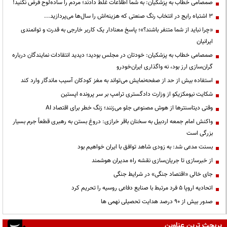
صمصامی خطاب به پزشکیان: به شما اطلاعات غلط دادند؛ مردم را ساده‌لوح فرض نکنید!
3 اشتباه رایج در انتخاب رنگ صنعتی که هزینه‌اش را سال‌ها می‌پردازید...
«چرا نباید از شما متنفر باشند؟»؛ پاسخ معنادار یک کاربر خارجی به قدرت و توانمندی
ایرانیان
صمصامی خطاب به پزشکیان: خودتان در مجلس بودید؛ دیدید انتقادات نمایندگان درباره
گران‌سازی ارز بود، نه واگذاری ایران‌خودرو
استفاده بیش از حد از صفحه‌نمایش می‌تواند به مغز کودکان آسیب ماندگار وارد کند
شکایت نیومکزیکو از وزارت دادگستری ترامپ بر سر پرونده اپستین
وقتی دیتاسنترها از هوش مصنوعی جلو می‌زنند؛ زنگ خطر برای اقتصاد AI
واکنش امام جمعه اردبیل به سخنان باقر خرازی: دروغ بستن به رهبری قطعاً جرم بسیار
بزرگی است
بسنت مدعی شد: به زودی شاهد توافق با ایران خواهیم بود
از خبرسازی تا جریان‌سازی نقشه راه مدیران هوشمند
جای خالی «اقتصاد جنگی» در شرایط جنگی
اتحادیه اروپا ۵ فرد مرتبط با صنایع دفاعی روسیه را تحریم کرد
صدور بیش از ۹۰ درصد هدایت تحصیلی نهمی ها
پربحث ترین عناوین