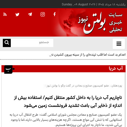
يکشنبه ۱۸ مرداد ۱۴۰۵
|
Sunday , 09 August 2026
از
و
ته
اعدام بد است اما قلب تپنده‌ای را از سینه بیرون کشیدن نه!
ن
نو
آب دریا
پوردهقان ، عضو کمیسیون صنایع و معادن در گفت وگو با بولتن نیوز :
ناچاریم آب دریا را به داخل کشور منتقل کنیم/ استفاده بیش از
اندازه از ذخایر آبی باعث تشدید فرونشست زمین می‌شود
یک عضو کمیسیون صنایع و معادن مجلس شورای اسلامی گفت: طرح انتقال آب دریا به
استانهایی که با تنش آبی مواج هستند، اگرچه هزینه‌های بسیار بالایی دارند،اما با وجود
بی‌آبی شدید، ما ناچار به اجرای این پروژه‌ها هستیم.