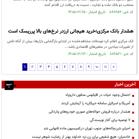
منتخب دو بانک ملت و تجارت ، نسبت به دریافت ارز اقدام کنند.
کد خبر: ۸۸۶۶۵۹ تاریخ انتشار : ۱۴۰۵/۰۲/۱۵
هشدار بانک مرکزی؛خرید هیجانی ارزدر نرخ‌های بالا پرریسک است
انک مرکزی اعلام کرد:نوسانات مشاهده‌شده در ابتدای بازگشایی بازارها، بیش از آنکه ناشی
از تغییرات بنیادین در متغیرهای اقتصادی باشد...
کد خبر: ۸۸۶۵۲۱ تاریخ انتشار : ۱۴۰۵/۰۲/۱۳
1
2
3
4
5
6
7
8
9
10
11
>
آخرین اخبار
احتمال وجود حیات در اقیانوس مدفون «اروپا»
آمریکا و اسرائیل سامانه «پیکان» را آزمایش کردند
هشدار درباره فروش حواله‌های صوری خودروهای وارداتی
۷ توصیه برای آغاز نویسندگی
احیای شن‌چاله‌های جنوب تهران درکمیسیون ماده ۵نهایی شد
خادمیان: هیچ شفیعی برای زن نزد خداوند بهتر از رضایت شوهر نیست