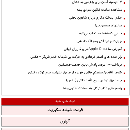
13 توصیه آسان برای رفع بوی بد دهان
مشاهده سامانه آنلاين سوابق بیمه
حكم آيت‌الله مكارم درباره شاهين نجفي
سایتهای همسریابی!
دعايي كه قطعا مستجاب مي‌شود
جزئیات جدید قتل روح الله داداشی
آموزش ساخت Apple ID برای کاربران ایرانی
راز خنده های اصغر فرهادی به حرکت بی شرمانه خانم بازیگر + عکس
پرداخت ۱۰۰ درصد پاداش پایان خدمت فرهنگیان
خلافی آنلاین/استعلام خلافی خودرو از طریق اینترنت، پیام کوتاه ، تلفن
جسدغرق درخون روح الله داداشی (عکس)
پاسخ های دکتر توکلی به سوالات کنکوری ها
لینک های مفید
قیمت شیشه سکوریت
آلپاری