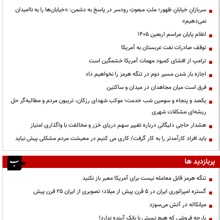
سربازانِ خیابانِ ظهور؛ ملتِ مبعوثِ رودسر در پاسخ به دشمن: «خیابان‌ها را به ناامیدان
نمی‌دهیم»
اعلام پایان مراسم اربعین ۱۴۰۵
توقف صادرات نفت عربستان به آمریکا
ترامپ از افشای کمبود مهمات آمریکا خشمگین است
اجازه باز شدن مسیر دوم در تنگه هرمز را نخواهیم داد
فرق است میان مجاهدان در میدان و ساکتین
یکصد و پنجاه و سومین شب خدمت؛ موکب شهدای رزکان، تریبون مردم و مطالبه‌گر حل
ریشه‌ای مشکلات شهری
هشدار حاجی دلیگانی درباره تغییر سهم دریای خزر و مخالفت با واگذاری امتیاز
باید افراد کارآمدتر را به کار گرفت/ کاری می کنیم در معیشت مردم مشکلی پیش نیاید
پربازدید ها
تنگه هرمز قابل معامله نیست برای آمریکا معبر باز نکنید
گستره امپراتوری ایران در ۵ قرن پیش از میلاد؛ تصویری از ایران ۲۵ قرن پیش
میانکاله در آتش می‌سوزد
پارچه فروشی که هیچ نسبتی با بانک آینده ندارد!