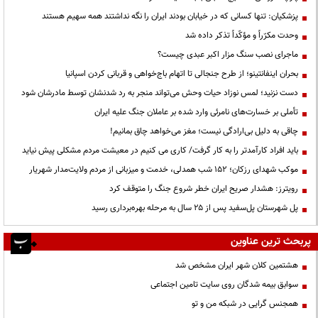
پزشکیان: تنها کسانی که در خیابان بودند ایران را نگه نداشتند همه سهیم هستند
وحدت مکرّراً و مؤکّداً تذکر داده شد
ماجرای نصب سنگ مزار اکبر عبدی چیست؟
بحران اینفانتینو؛ از طرح جنجالی تا اتهام باج‌خواهی و قربانی کردن اسپانیا
دست نزنید؛ لمس نوزاد حیات وحش می‌تواند منجر به رد شدنشان توسط مادرشان شود
تأملی بر خسارت‌های نامرئی وارد شده بر عاملان جنگ علیه ایران
چاقی به دلیل بی‌ارادگی نیست؛ مغز می‌خواهد چاق بمانیم!
باید افراد کارآمدتر را به کار گرفت/ کاری می کنیم در معیشت مردم مشکلی پیش نیاید
موکب شهدای رزکان؛ ۱۵۲ شب همدلی، خدمت و میزبانی از مردم ولایت‌مدار شهریار
رویترز: هشدار صریح ایران خطر شروع جنگ را متوقف کرد
پل شهرستان پل‌سفید پس از ۲۵ سال به مرحله بهره‌برداری رسید
پربحث ترین عناوین
هشتمین کلان شهر ایران مشخص شد
سوابق بیمه شدگان روی سایت تامین اجتماعی
همجنس گرایی در شبکه من و تو