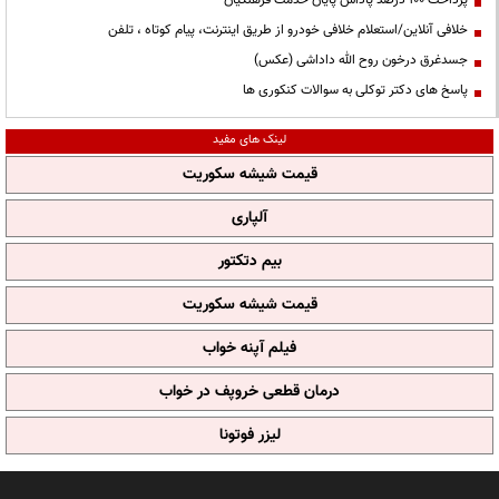
پرداخت ۱۰۰ درصد پاداش پایان خدمت فرهنگیان
خلافی آنلاین/استعلام خلافی خودرو از طریق اینترنت، پیام کوتاه ، تلفن
جسدغرق درخون روح الله داداشی (عکس)
پاسخ های دکتر توکلی به سوالات کنکوری ها
لینک های مفید
قیمت شیشه سکوریت
آلپاری
بیم دتکتور
قیمت شیشه سکوریت
فیلم آپنه خواب
درمان قطعی خروپف در خواب
لیزر فوتونا