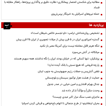
مطالبه برای شکستن انحصار پیمانکاری؛ نظارت دقیق بر واگذاری پروژه‌ها، راهکار مقابله با
فساد
حمله نیروهای اسرائیلی به خبرنگار پرس‌تی‌وی
پربازدید ها
تشخیص روان‌شناختی ترامپ: «او تجسم خالص شیطان است!»
گستره امپراتوری ایران در ۵ قرن پیش از میلاد؛ تصویری از ایران ۲۵ قرن پیش
تنگه هرمز قابل معامله نیست برای آمریکا معبر باز نکنید
میانکاله در آتش می‌سوزد
پزشکیان: تنها کسانی که در خیابان بودند ایران را نگه نداشتند همه سهیم هستند
پارچه فروشی که هیچ نسبتی با بانک آینده ندارد!
نقض آتش‌بس و حملات رژیم صهیونیستی به جنوب لبنان
حمایت از هشت هزار نوآموز سیستان و بلوچستانی
جدال بهرام افشاری و امین حیایی در صدر جدول
وحدت مکرّراً و مؤکّداً تذکر داده شد
ماجرای نصب سنگ مزار اکبر عبدی چیست؟
بحران اینفانتینو؛ از طرح جنجالی تا اتهام باج‌خواهی و قربانی کردن اسپانیا