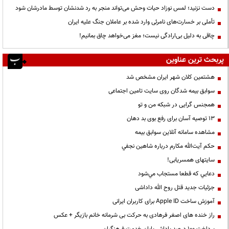
دست نزنید؛ لمس نوزاد حیات وحش می‌تواند منجر به رد شدنشان توسط مادرشان شود
تأملی بر خسارت‌های نامرئی وارد شده بر عاملان جنگ علیه ایران
چاقی به دلیل بی‌ارادگی نیست؛ مغز می‌خواهد چاق بمانیم!
پربحث ترین عناوین
هشتمین کلان شهر ایران مشخص شد
سوابق بیمه شدگان روی سایت تامین اجتماعی
همجنس گرایی در شبکه من و تو
13 توصیه آسان برای رفع بوی بد دهان
مشاهده سامانه آنلاين سوابق بیمه
حكم آيت‌الله مكارم درباره شاهين نجفي
سایتهای همسریابی!
دعايي كه قطعا مستجاب مي‌شود
جزئیات جدید قتل روح الله داداشی
آموزش ساخت Apple ID برای کاربران ایرانی
راز خنده های اصغر فرهادی به حرکت بی شرمانه خانم بازیگر + عکس