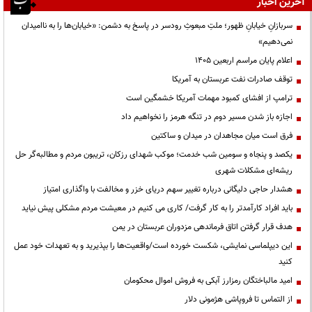
آخرین اخبار
سربازانِ خیابانِ ظهور؛ ملتِ مبعوثِ رودسر در پاسخ به دشمن: «خیابان‌ها را به ناامیدان
نمی‌دهیم»
اعلام پایان مراسم اربعین ۱۴۰۵
توقف صادرات نفت عربستان به آمریکا
ترامپ از افشای کمبود مهمات آمریکا خشمگین است
اجازه باز شدن مسیر دوم در تنگه هرمز را نخواهیم داد
فرق است میان مجاهدان در میدان و ساکتین
یکصد و پنجاه و سومین شب خدمت؛ موکب شهدای رزکان، تریبون مردم و مطالبه‌گر حل
ریشه‌ای مشکلات شهری
هشدار حاجی دلیگانی درباره تغییر سهم دریای خزر و مخالفت با واگذاری امتیاز
باید افراد کارآمدتر را به کار گرفت/ کاری می کنیم در معیشت مردم مشکلی پیش نیاید
هدف قرار گرفتن اتاق‌ فرماندهی مزدوران عربستان در یمن
این دیپلماسی نمایشی، شکست خورده است/واقعیت‌ها را بپذیرید و به تعهدات خود عمل
کنید
امید مالباختگان رمزارز آبکی به فروش اموال محکومان
از التماس تا فروپاشی هژمونی دلار