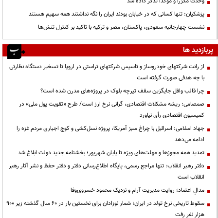
وحدت مکرّراً و مؤکّداً تذکر داده شد
پزشکیان: تنها کسانی که در خیابان بودند ایران را نگه نداشتند همه سهیم هستند
نشست چهارجانبه سعودی، پاکستان، مصر و ترکیه با تاکید بر کنترل تنش‌ها
پربازدید ها
از رانت‌ شرکتهای خودروساز و تاسیس شرکتهای تراستی در اروپا تا تسخیر دستگاه نظارتی
با چه هدفی صورت گرفته است
چرا قالب وافل جایگزین سقف تیرچه بلوک در پروژه‌های مدرن شده است؟
صمصامی: ریشه مشکلات اقتصادی، گرانی نرخ ارز است/ طرح «تقویت پول ملی» در
کمیسیون اقتصادی رأی نیاورد
جهاد اسلامی: اسرائیل با چراغ سبز آمریکا، پروژه نسل‌کشی و کوچ اجباری مردم غزه را
ادامه می‌دهد
تمدید همه مجوزها و مهلت‌های ویژه تا پایان شهریور؛ بخشنامه جدید دولت ابلاغ شد
دفتر رهبر انقلاب: تنها مراجع رسمی، پایگاه اطلاع‌رسانی دفتر و دفتر حفظ و نشر آثار رهبر
انقلاب است
مدالِ اعتماد؛ روایت مدیریت آرام و نزدیک محمود خسروی‌وفا
سقوط تاریخی نرخ تولد در ایران؛ شمار نوزادان برای نخستین بار در ۶۰ سال گذشته زیر ۹۰۰
هزار نفر رفت