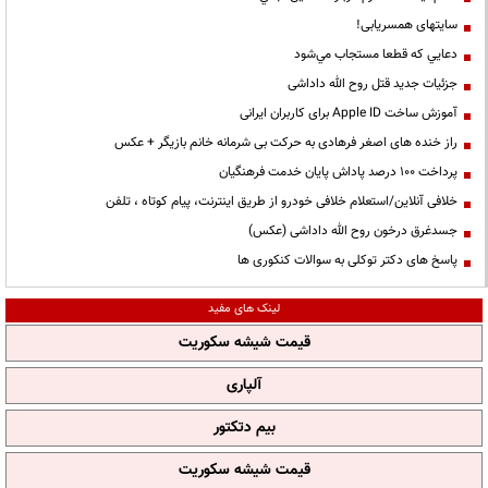
سایتهای همسریابی!
دعايي كه قطعا مستجاب مي‌شود
جزئیات جدید قتل روح الله داداشی
آموزش ساخت Apple ID برای کاربران ایرانی
راز خنده های اصغر فرهادی به حرکت بی شرمانه خانم بازیگر + عکس
پرداخت ۱۰۰ درصد پاداش پایان خدمت فرهنگیان
خلافی آنلاین/استعلام خلافی خودرو از طریق اینترنت، پیام کوتاه ، تلفن
جسدغرق درخون روح الله داداشی (عکس)
پاسخ های دکتر توکلی به سوالات کنکوری ها
لینک های مفید
قیمت شیشه سکوریت
آلپاری
بیم دتکتور
قیمت شیشه سکوریت