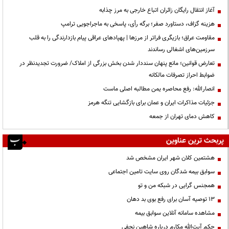
آغاز انتقال رایگان زائران اتباع خارجی به مرز چذابه
هزینه گزاف، دستاورد صفر؛ برگه رأی، پاسخی به ماجراجویی ترامپ
مقاومت عراق؛ بازیگری فراتر از مرزها | پهپادهای عراقی پیام بازدارندگی را به قلب
سرزمین‌های اشغالی رساندند
تعارض قوانین؛ مانع پنهان سنددار شدن بخش بزرگی از املاک/ ضرورت تجدیدنظر در
ضوابط احراز تصرفات مالکانه
انصارالله: رفع محاصره یمن مطالبه اصلی ماست
جزئیات مذاکرات ایران و عمان برای بازگشایی تنگه هرمز
کاهش دمای تهران از جمعه
پربحث ترین عناوین
هشتمین کلان شهر ایران مشخص شد
سوابق بیمه شدگان روی سایت تامین اجتماعی
همجنس گرایی در شبکه من و تو
13 توصیه آسان برای رفع بوی بد دهان
مشاهده سامانه آنلاين سوابق بیمه
حكم آيت‌الله مكارم درباره شاهين نجفي