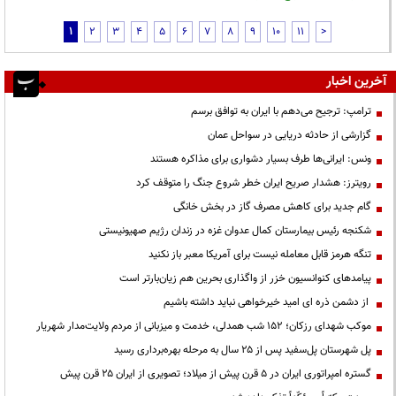
1
2
3
4
5
6
7
8
9
10
11
>
آخرین اخبار
ترامپ: ترجیح می‌دهم با ایران به توافق برسم
گزارشی از حادثه دریایی در سواحل عمان
ونس: ایرانی‌ها طرف بسیار دشواری برای مذاکره هستند
رویترز: هشدار صریح ایران خطر شروع جنگ را متوقف کرد
گام جدید برای کاهش مصرف گاز در بخش خانگی
شکنجه رئیس بیمارستان کمال عدوان غزه در زندان رژیم صهیونیستی
تنگه هرمز قابل معامله نیست برای آمریکا معبر باز نکنید
پیامدهای کنوانسیون خزر از واگذاری بحرین هم زیان‌بارتر است
از دشمن ذره ای امید خیرخواهی نباید داشته باشیم
موکب شهدای رزکان؛ ۱۵۲ شب همدلی، خدمت و میزبانی از مردم ولایت‌مدار شهریار
پل شهرستان پل‌سفید پس از ۲۵ سال به مرحله بهره‌برداری رسید
گستره امپراتوری ایران در ۵ قرن پیش از میلاد؛ تصویری از ایران ۲۵ قرن پیش