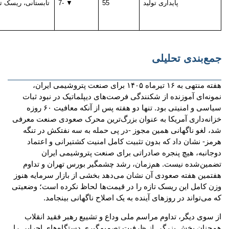
پایداری تولید
55
▼ -7
تابستانی، ریسک 
جمع‌بندی تحلیلی
هفته منتهی به ۱۶ تیرماه ۱۴۰۵ برای صنعت پتروشیمی ایران،
نمونه‌ای آموزنده از شکنندگی فرصت‌های دیپلماتیک در نبود ثبات
سیاسی و امنیتی بود. تنها دو هفته پس از آنکه معافیت ۶۰ روزه
خزانه‌داری آمریکا به عنوان بزرگ‌ترین محرک صعودی صنعت معرفی
شد، لغو ناگهانی همین مجوز -در پی حمله به سه نفتکش در تنگه
هرمز- نشان داد که بدون تثبیت کامل امنیت کشتیرانی و اعتماد
دوجانبه، هیچ پنجره صادراتی برای صنعت پتروشیمی ایران
تضمین‌شده نیست. هم‌زمان، رشد چشمگیر بورس تهران و تداوم
هفتمین هفته صعودی آن نشان می‌دهد بخشی از بازار سرمایه هنوز
وزن کامل این ریسک تازه را در قیمت‌ها لحاظ نکرده است؛ وضعیتی
که می‌تواند در روزهای آینده به یک اصلاح ناگهانی بینجامد.
از سوی دیگر، تداوم مراسم ملی وداع و تشییع رهبر فقید انقلاب
همچنان بخش بزرگی از ظرفیت تصمیم‌گیری دستگاه‌های اجرایی را