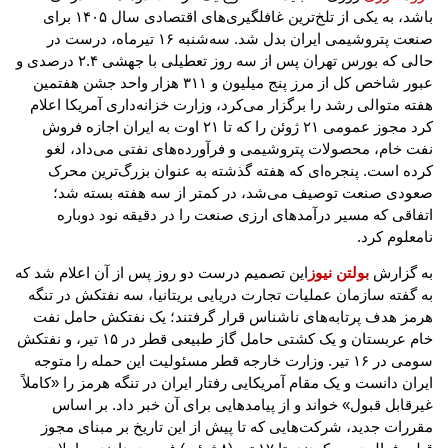
باشد، به یکی از تلخ‌ترین غافلگیری‌های اقتصادی سال ۱۴۰۵ برای
صنعت پتروشیمی ایران بدل شد. سه‌شنبه ۱۶ تیرماه، درست در
حالی که بورس تهران پس از سه روز تعطیلی با جهشی ۲.۴ درصدی و
عبور شاخص کل از مرز پنج میلیون و ۳۱۱ هزار واحد جشن هفتمین
هفته متوالی رشد را برگزار می‌کرد، وزارت خزانه‌داری آمریکا اعلام
کرد مجوز عمومی ۲۱ ژوئن را که تا ۲۱ اوت به ایران اجازه فروش
نفت خام، محصولات پتروشیمی و فرآورده‌های نفتی می‌داد، لغو
کرده است. پنجره‌ای که هفته گذشته به عنوان بزرگ‌ترین محرک
صعودی صنعت توصیف می‌شد، در کمتر از سه هفته بسته شد؛
اتفاقی که مسیر درآمدهای ارزی صنعت را در دقیقه نود دوباره
نامعلوم کرد.
به گزارش
بولتن نیوز
این تصمیم درست دو روز پس از آن اعلام شد که
به گفته سازمان عملیات تجارت دریایی بریتانیا، سه نفتکش در تنگه
هرمز هدف پرتابه‌های ناشناس قرار گرفتند؛ یک نفتکش حامل نفت
خام عربستان و یک کشتی حامل گاز طبیعی قطر در ۱۵ تیر، و نفتکش
سومی در ۱۶ تیر. وزارت خارجه قطر مسئولیت این حمله را متوجه
ایران دانست و یک مقام آمریکایی رفتار ایران در تنگه هرمز را «کاملاً
غیرقابل قبول» خواند و از پیامدهایی برای آن خبر داد. بر اساس
مقررات جدید، شرکت‌هایی که تا پیش از این تاریخ بر مبنای مجوز