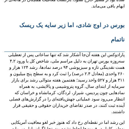
ابهام باقی می‌ماند.
بورس در اوج شادی، اما زیر سایه یک ریسک
ناتمام
پارادوکس این هفته آن‌جا آشکار شد که تنها ساعاتی پس از تعطیلی
سه‌روزه بورس تهران به دلیل مراسم ملی، شاخص کل با ورود ۴.۲
همت نقدینگی تازه و سبزپوشی ۹۴ درصد نمادها، رشد ۱۲۴ هزار و
۲۶۰ واحدی (معادل ۲.۴ درصد) را ثبت کرد و به سطح پنج میلیون و
۳۱۱ هزار و ۵۲۷ واحد رسید؛ هفتمین هفته متوالی رشد برای بازار
سرمایه از ابتدای سال. گروه پتروشیمی و پالایشی، به همراه
نمادهایی چون پردیس، شیراز، لردگان، کرمانشاه و خراسان که
انتظار می‌رود سود عملیاتی جهش‌یافته‌ای را در گزارش‌های فصلی
آینده ثبت کنند، در صدر تقاضای خریداران حقوقی و حقیقی قرار
داشتند.
این رشد اما در نقطه‌ای رخ داد که هنوز خبر لغو معافیت آمریکایی
به‌طور کامل در قیمت‌ها لحاظ نشده بود. تحلیلگران بازار سرمایه