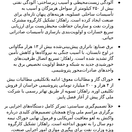
●
آلودگی زیست‌محیطی و آسیب زیرساختی: آلودگی نفتی
بیش از ۲۵۰ کیلومتر از سواحل هرمزگان و آسیب به
تأسیسات ساحلی عسلویه، هزینه‌های پنهان تازه‌ای برای
صنعت ایجاد کرده است. راهکار: تشکیل کارگروه مشترک
وزارت نفت و سازمان حفاظت محیط‌زیست برای ارزیابی
سریع خسارات و اولویت‌بندی بازسازی تأسیسات صادراتی
حیاتی.
●
برق صنایع: ناترازی پیش‌بینی‌شده بیش از ۱۳ هزار مگاواتی
در اوج تابستان، با آسیب جنگی به نیروگاه‌ها و کاهش تأمین
گاز تشدید شده است. راهکار: تسریع اتصال ظرفیت‌های
خورشیدی جدید به شبکه و حفظ اولویت تخصیص برق به
واحدهای صادرات‌محور پتروشیمی.
●
خوراک گاز و مطالبات معوق: ادامه بلاتکلیفی مطالبات بیش
از ۴ هزار و ۲۰۰ میلیارد تومانی پتروشیمی خراسان از فروش
تکلیفی اوره. راهکار: تسویه از طریق تهاتر رسمی با شرکت
ملی گاز پیش از آغاز فصل پاییز.
●
خلأ تصمیم‌گیری سیاستی: تمرکز کامل دستگاه‌های اجرایی بر
برگزاری مراسم ملی وداع همچنان تصمیم‌های کلیدی درباره
واکنش به لغو معافیت آمریکایی و فرمول نهایی خوراک نیمه
دوم سال را به تعویق انداخته است. راهکار: تشکیل کارگروه
ویژه وزارت نفت برای پیگیری موازی امور اجرایی صنعت،