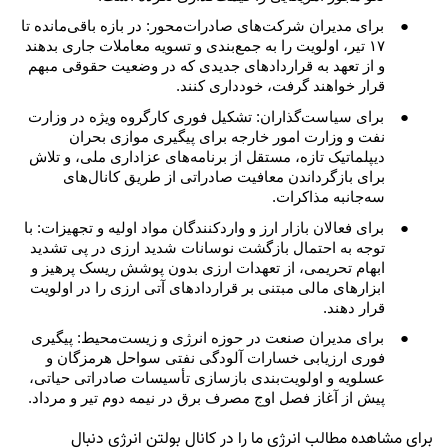
●
برای مدیران شرکت‌های صادرات‌محور: در بازه باقی‌مانده تا
۱۷ تیر، اولویت را به جمع‌بندی و تسویه معاملات جاری بدهند
و از تعهد به قراردادهای جدیدی که در وضعیت حقوقی مبهم
قرار خواهند گرفت، خودداری کنند.
●
برای سیاست‌گذاران: تشکیل فوری کارگروه ویژه در وزارت
نفت و وزارت امور خارجه برای پیگیری موازی بحران
دیپلماتیک تازه، مستقل از برنامه‌های عزاداری ملی، و تلاش
برای بازگرداندن معافیت صادراتی از طریق کانال‌های
سه‌جانبه مذاکرات.
●
برای فعالان بازار ارز و واردکنندگان مواد اولیه و تجهیزات: با
توجه به احتمال بازگشت نوسانات شدید ارزی در پی تشدید
ابهام تحریمی، از تعهدات ارزی بدون پوشش ریسک پرهیز و
ابزارهای مالی مبتنی بر قراردادهای آتی ارزی را در اولویت
قرار دهند.
●
برای مدیران صنعت در حوزه انرژی و زیست‌محیط: پیگیری
فوری ارزیابی خسارات آلودگی نفتی سواحل هرمزگان و
عسلویه و اولویت‌بندی بازسازی تأسیسات صادراتی حیاتی،
پیش از آغاز فصل اوج مصرف برق در نیمه دوم تیر و مرداد.
برای مشاهده مطالب انرژی ما را در کانال بولتن انرژی دنبال