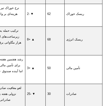
نرخ خوراک تیر و
ریسک خوراک
62
▼ -2
هزینه‌ای بر وا
ترکیب حمله به
ریسک انرژی
68
▲ +8
هزار مگاواتی بر
رشد هفتمین هفته 
برای تأمین مالی
تأمین مالی
50
▲ +3
لغو معافیت صادرا
صادرات
30
▼ -25
نزولی هفته ب
صادراتی 