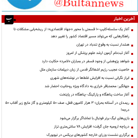
آخرین اخبار
آغاز یک سلسله‌کلیپ ۱۰ قسمتی با محور «جهاد اقتصادی»؛ از ریشه‌یابی مشکلات تا
راهکارهایی که می‌تواند مسیر اقتصاد کشور را تغییر دهد
هشدار نسبت به وقوع تندباد در تهران
آغاز ثبت‌نام آزمون ارشد علوم پزشکی از امروز
شواهد پژوهشی از وجود فسفر در بمباران «لامرد» حکایت دارد
خاصیت عجیب رژیم اشغالگر قدس از زبان دیپلمات سازمان ملل
ابراز نگرانی نسبت به افزایش غلط‌ها در نوشته‌های شهری
جهانگیر: محمدباقر خرازی به دادگاه ویژه روحانیت احضار شد
آغاز ساخت پناهگاه و پارکینگ -پناهگاه در پایتخت
ریمـدان در آستانه بحران؛ ۳ هزار کامیون قفل، صف ۵۰ کیلومتری و گاز مایع زیر آفتاب ۵۰
درجه!
بازی‌های لیگ برتر فوتبال با تماشاگر برگزار می‌شود
دریاچه ارومیه جان گرفت؛ افزایش ۷۸ سانتی‌متری تراز
برگزاری نشست وزرای خارجه کشورهای بریکس در نیویورک