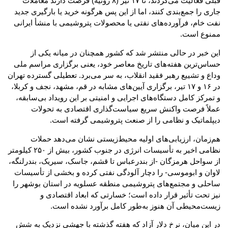
قبلی فعالیت می‌کردند، تا ۱۷ تیر (۸ ژوئیه) فرصت دارند معاملات
جاری را جمع‌بندی کنند، اما از این پس هرگونه خرید یا بارگیری جدید
نفت خام، فرآورده‌های نفتی یا محصولات پتروشیمی با منشأ ایرانی
ممنوع است.
این خبر در حالی منتشر شد که کشور همچنان در میانه یکی از
حساس‌ترین هفته‌های تاریخ معاصر خود، یعنی برگزاری مراسم ملی
وداع و تشییع رهبر فقید انقلاب، به سر می‌برد. تعطیلی گسترده تهران
در ۱۶ و ۱۷ تیر، برگزاری آیین‌های مشابه در قم، مشهد، نجف و کربلا،
و تمرکز کامل دستگاه‌های اجرایی و امنیتی بر این رویداد بی‌سابقه،
عملاً فرصت واکنش سریع سیاست‌گذاری اقتصادی به تحولات
دیپلماتیک و نظامی را از صنعت پتروشیمی گرفته است.
هم‌زمان، ارزیابی‌های اولیه محیط‌زیستی نشان می‌دهد حملات
نظامی اخیر به تأسیسات انرژی در جنوب کشور، بیش از ۲۵۰ کیلومتر
از سواحل هرمزگان -از بندرعباس تا قشم، جاسک، سیریک، بندرلنگه،
لاوان و ابوموسی- را دچار آلودگی نفتی کرده و بخشی از تأسیسات
ساحلی و مجتمع‌های پتروشیمی منطقه عسلویه در استان بوشهر را
نیز تحت تأثیر قرار داده است؛ خسارتی که ابعاد اقتصادی و
زیست‌محیطی آن هنوز به‌طور کامل برآورد نشده است.
در این میان، نرخ دلار آزاد که هفته گذشته با جهشی نزدیک به شش