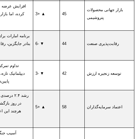
افزایش عرضه او
بازار جهانی محصولات
45
▲ +3
کرده، اما باز
پتروشیمی
برنامه امارات بر
رقابت‌پذیری صنعت
44
▼ -6
بنادر جایگزین، رقا
تداوم تمرک
توسعه زنجیره ارزش
42
▼ -3
دیپلماتیک تازه
پایین
در روز بازگش
اعتماد سرمایه‌گذاران
58
▲ +5
هرچند این اع
آسیب جنگی