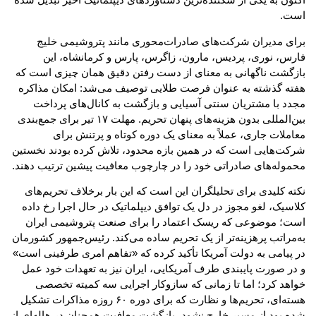
است.
برای مدیران شرکت‌های صادرات‌محوری مانند پتروشیمی خلیج
فارس، نوری، پردیس، مارون، زاگرس، پارس و کرمانشاه، این
بازگشت ناگهانی به معنای از دست رفتن دقیق همان چیزی است که
هفته گذشته به عنوان فرصت طلایی توصیف می‌شد: امکان مذاکره
مجدد با مشتریان سنتی آسیایی و بازگشت به کانال‌های پرداخت
بین‌المللی بدون هزینه‌های پنهان تحریم. مهلت ۱۷ تیر برای جمع‌بندی
معاملات جاری، عملاً به معنای یک دوره کوتاه و پرتنش برای
شرکت‌هایی است که در همین بازه محدود، تلاش کرده بودند نخستین
محموله‌های صادراتی خود را در چارچوب معافیت پیشین ترتیب دهند.
نکته کلیدی برای تحلیلگران این است که این بار برخلاف تحریم‌های
کلاسیک، لغو مجوز در دل یک توافق دیپلماتیک در حال اجرا رخ داده
است؛ موضوعی که ریسک اعتماد را برای صنعت پتروشیمی ایران
به‌مراتب پرهزینه‌تر از یک تحریم ساده می‌کند. رئیس‌جمهور کشورمان
در پیامی به دولت آمریکا تأکید کرده که «تفاهم امری طرفینی است»
و در صورت پایبندی طرف آمریکایی، ایران نیز به تعهدات خود عمل
خواهد کرد؛ اما تا زمانی که سازوکار اجرایی سه کمیته تخصصی
هسته‌ای، تحریم‌ها و نظارت که برای دوره ۶۰ روزه مذاکرات تشکیل
شده بود از مسیر خارج نشود، بازگشت معافیت همچنان در هاله‌ای از