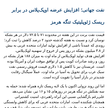
نفت جهانی؛ افزایش عرضه اوپک‌پلاس در برابر
ریسک ژئوپلیتیک تنگه هرمز
قیمت نفت برنت در این هفته در محدوده ۷۱ تا ۷۲.۵ دلار در هر بشکه
نوسان کرد و نسبت به هفته گذشته حدود ۲ درصد کاهش را ثبت کرد؛
روندی که عمدتاً ناشی از افزایش تولید امارات متحده عربی به بیش
از ۳.۸ میلیون بشکه در روز پس از خروج از سهمیه اوپک‌پلاس،
افزایش هدف تولید اوپک‌پلاس از ماه اوت به میزان ۱۸۸ هزار بشکه در
روز، و رشد صادرات کویت پس از توافق موقت ایران و آمریکا بوده
است. عربستان نیز با کاهش ۱.۵ دلاری قیمت فروش رسمی نفت
سبک عرب برای تحویل به آسیا در ماه اوت، عملاً سیگنال رقابت
شدیدتر در بازار آسیا را تقویت کرده است.
اما این روند نزولی اکنون با یک لایه ریسک تازه همراه شده: حمله به
سه نفتکش در تنگه هرمز در روزهای ۱۵ و ۱۶ تیر، نشان می‌دهد
على‌رغم بازگشایی نسبی این آبراه راهبردی، امنیت کشتیرانی
همچنان شکننده است. امارات متحده عربی که برای کاهش وابستگی
خود به تنگه هرمز، طرحی بلندپروازانه برای توسعه بنادر دبا، فجیره و