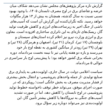
گزارش تازه مرکز پژوهش‌های مجلس نشان می‌دهد شکاف میان
عرضه و تقاضای برق در اوج مصرف تابستان ۱۴۰۵، با وجود بهبود
نسبی نسبت به سال گذشته، همچنان به بیش از ۱۳ هزار مگاوات
خواهد رسید. نکته نگران‌کننده این گزارش آن است که آسیب‌های
ناشی از جنگ اخیر به زیرساخت‌های انرژی و کاهش ظرفیت تولید
گاز، ریسک‌های تازه‌ای به این ناترازی ساختاری افزوده است. معاون
برق و انرژی وزارت نیرو نیز اعلام کرده استان‌های سیستان و
بلوچستان (۱۷ تیر)، کرمان (۲۱ تیر)، اصفهان و هرمزگان (۲۸ تیر) و
تهران (۲۹ تیر) زودتر از میانگین کشوری به نقطه اوج بار خود
می‌رسند و بازه دو هفته پایانی تیر تا نیمه نخست مردادماه، دوره
بحرانی شبکه برق کشور خواهد بود؛ با پیش‌بینی اوج بار سراسری در
حوالی ۵ مردادماه.
سیاست اعلامی دولت در سال جاری، اولویت‌دهی به پایداری برق
صنایع تولیدی -از جمله واحدهای پتروشیمی- و انتقال بخش بیشتری
از فشار مدیریت مصرف به بخش خانگی است؛ رویکردی که در
صورت اجرای موفق، می‌تواند خطر توقف ناخواسته خطوط تولید
پتروشیمی در اوج تابستان را کاهش دهد، اما در صورت تشدید
آسیب‌های جنگی به نیروگاه‌ها یا کاهش بیشتر تأمین گاز، این
اولویت‌بندی نیز می‌تواند دوباره زیر سؤال برود.