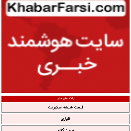
لینک های مفید
قیمت شیشه سکوریت
آلپاری
بیم دتکتور