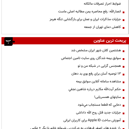
ضوابط احراز تصرفات مالکانه
انصارالله: رفع محاصره یمن مطالبه اصلی ماست
جزئیات مذاکرات ایران و عمان برای بازگشایی تنگه هرمز
کاهش دمای تهران از جمعه
پربحث ترین عناوین
هشتمین کلان شهر ایران مشخص شد
سوابق بیمه شدگان روی سایت تامین اجتماعی
همجنس گرایی در شبکه من و تو
13 توصیه آسان برای رفع بوی بد دهان
مشاهده سامانه آنلاين سوابق بیمه
حكم آيت‌الله مكارم درباره شاهين نجفي
سایتهای همسریابی!
دعايي كه قطعا مستجاب مي‌شود
جزئیات جدید قتل روح الله داداشی
آموزش ساخت Apple ID برای کاربران ایرانی
راز خنده های اصغر فرهادی به حرکت بی شرمانه خانم بازیگر + عکس