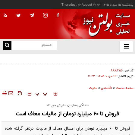
پنجشنبه ۱۵ مرداد ۱۴۰۵
|
Thursday , 06 August 2026
از
و
ته
طرح نظارت بر تجارت خرد مرزی در دستور کار است
ن
نو
کد خبر:
۸۸۸۳۵۶
تاریخ انتشار:
۱۲ خرداد ۱۴۰۵ - ۱۱:۲۲
صفحه نخست
»
اقتصادی
»
مالیات
‍‍‍ پ
پ
سخنگوی سازمان مالیاتی خبر داد
فروش تا ۶۰ میلیارد تومان از مالیات معاف است
فروش تا ۶۰ میلیارد تومان برای امسال معاف از مالیات درنظر گرفته شده