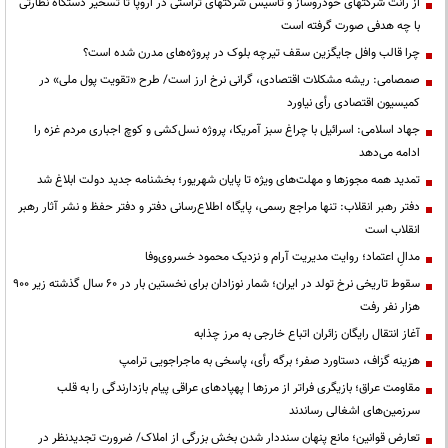
از رانت‌ شرکتهای خودروساز و تاسیس شرکتهای تراستی در اروپا تا تسخیر دستگاه نظارتی
با چه هدفی صورت گرفته است
چرا قالب وافل جایگزین سقف تیرچه بلوک در پروژه‌های مدرن شده است؟
صمصامی: ریشه مشکلات اقتصادی، گرانی نرخ ارز است/ طرح «تقویت پول ملی» در
کمیسیون اقتصادی رأی نیاورد
جهاد اسلامی: اسرائیل با چراغ سبز آمریکا، پروژه نسل‌کشی و کوچ اجباری مردم غزه را
ادامه می‌دهد
تمدید همه مجوزها و مهلت‌های ویژه تا پایان شهریور؛ بخشنامه جدید دولت ابلاغ شد
دفتر رهبر انقلاب: تنها مراجع رسمی، پایگاه اطلاع‌رسانی دفتر و دفتر حفظ و نشر آثار رهبر
انقلاب است
مدالِ اعتماد؛ روایت مدیریت آرام و نزدیک محمود خسروی‌وفا
سقوط تاریخی نرخ تولد در ایران؛ شمار نوزادان برای نخستین بار در ۶۰ سال گذشته زیر ۹۰۰
هزار نفر رفت
آغاز انتقال رایگان زائران اتباع خارجی به مرز چذابه
هزینه گزاف، دستاورد صفر؛ برگه رأی، پاسخی به ماجراجویی ترامپ
مقاومت عراق؛ بازیگری فراتر از مرزها | پهپادهای عراقی پیام بازدارندگی را به قلب
سرزمین‌های اشغالی رساندند
تعارض قوانین؛ مانع پنهان سنددار شدن بخش بزرگی از املاک/ ضرورت تجدیدنظر در