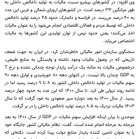
وی افزود: در کشورهای پیشرو نسبت مالیات به تولید ناخالص داخلی به
طور میانگین ۳۳ درصد است. در کشورهای اروپای شمالی و غربی این عدد
به ۴۰ درصد می‌رسد. در فرانسه و دانمارک حدود ۴۵ درصد تولید ناخالص
داخلی که توسط مردم و فعالان اقتصادی انجام می‌شود را به عنوان مالیات
اخذ می‌کنند؛ یعنی حدود نیمی از توان تولیدی این کشورها به مالیات
اختصاص می‌یابد.
سخنگوی سازمان امور مالیاتی خاطرنشان کرد: در ایران به جهت ضعف
تاریخی که در وصول مالیات وجود داشته و وابستگی به منابع طبیعی،
درخصوص مالیات به مثابه یک درآمد پایدار توجه چندانی نشده و نرخ T
به GDP چندان بالا نیست. در انتهای دهه ۸۰ خورشیدی و اوایل دهه ۹۰
سهم مالیات در تولید ناخالص داخلی کشور به ۸ تا ۹ درصد رسید اما در
ادامه روند نزولی طی کرد. تا سال ۱۴۰۰ که این عدد به حدود چهار درصد
رسید. از سال ۱۴۰۰ به بعد دوباره سیر صعودی به خود گرفت که تا سال
۱۴۰۳ مالیات نزدیک به ۸.۵ درصد تولید ناخالص داخلی را در بر گرفت.
موحدی با بیان اینکه افزایش سهم مالیات در GDP از سال ۱۴۰۰ به بعد
مرحله به مرحله انجام شده است، گفت: نظام مالیاتی کشور جایگاه خود
را به عنوان تامین کننده پایدار منابع دولت پیدا کرده است. نکته‌ای که