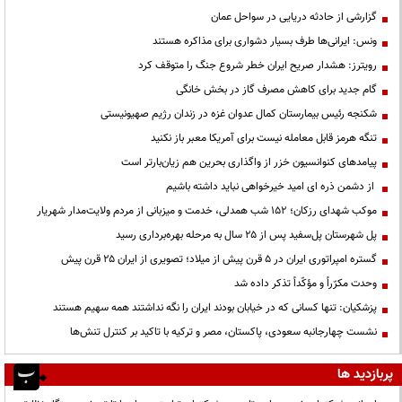
گزارشی از حادثه دریایی در سواحل عمان
ونس: ایرانی‌ها طرف بسیار دشواری برای مذاکره هستند
رویترز: هشدار صریح ایران خطر شروع جنگ را متوقف کرد
گام جدید برای کاهش مصرف گاز در بخش خانگی
شکنجه رئیس بیمارستان کمال عدوان غزه در زندان رژیم صهیونیستی
تنگه هرمز قابل معامله نیست برای آمریکا معبر باز نکنید
پیامدهای کنوانسیون خزر از واگذاری بحرین هم زیان‌بارتر است
از دشمن ذره ای امید خیرخواهی نباید داشته باشیم
موکب شهدای رزکان؛ ۱۵۲ شب همدلی، خدمت و میزبانی از مردم ولایت‌مدار شهریار
پل شهرستان پل‌سفید پس از ۲۵ سال به مرحله بهره‌برداری رسید
گستره امپراتوری ایران در ۵ قرن پیش از میلاد؛ تصویری از ایران ۲۵ قرن پیش
وحدت مکرّراً و مؤکّداً تذکر داده شد
پزشکیان: تنها کسانی که در خیابان بودند ایران را نگه نداشتند همه سهیم هستند
نشست چهارجانبه سعودی، پاکستان، مصر و ترکیه با تاکید بر کنترل تنش‌ها
پربازدید ها