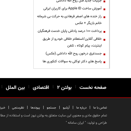
جزئیات جدید قتل روح الله داداشی
آموزش ساخت Apple ID برای کاربران ایرانی
راز خنده های اصغر فرهادی به حرکت بی شرمانه
خانم بازیگر + عکس
پرداخت ۱۰۰ درصد پاداش پایان خدمت فرهنگیان
خلافی آنلاین/استعلام خلافی خودرو از طریق
اینترنت، پیام کوتاه ، تلفن
جسدغرق درخون روح الله داداشی (عکس)
پاسخ های دکتر توکلی به سوالات کنکوری ها
صفحه نخست
|
بولتن ۲
|
اقتصادی
|
بین الملل
|
|
|
|
|
|
|
تماس با ما
درباره ما
آرشیو
جستجو
پیوندها
نظرسنجی
خبرن
تمام حقوق مادی و معنوی این سایت متعلق به بولتن نیوز است و استفاده از مطالب
طراحی و تولید: "
ایران سامانه
"