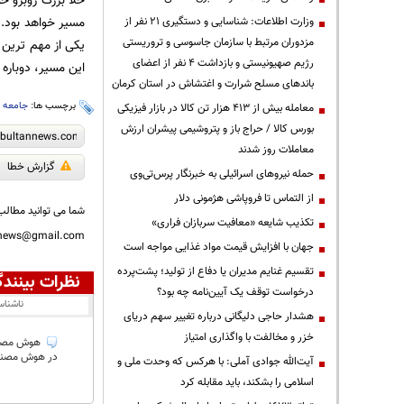
خلا بزرگ روبرو خو
مسیر خواهد بود. 
وزارت اطلاعات: شناسایی و دستگیری ۲۱ نفر از
مزدوران مرتبط با سازمان جاسوسی و تروریستی
یکی از مهم‌ ترین
رژیم صهیونیستی و بازداشت ۴ نفر از اعضای
این مسیر، دوباره
باندهای مسلح شرارت و اغتشاش در استان کرمان
برچسب ها:
جامعه ا
معامله بیش از ۴۱۳ هزار تن کالا در بازار فیزیکی
بورس کالا / حراج باز و پتروشیمی پیشران ارزش
معاملات روز شدند
گزارش خطا
حمله نیروهای اسرائیلی به خبرنگار پرس‌تی‌وی
از التماس تا فروپاشی هژمونی دلار
شما می توانید مطالب 
تکذیب شایعه «معافیت سربازان فراری»
nnews@gmail.com
جهان با افزایش قیمت مواد غذایی مواجه است
تقسیم غنایم مدیران یا دفاع از تولید؛ پشت‌پرده
نظرات بینندگ
درخواست توقف یک آیین‌نامه چه بود؟
ناشنا
هشدار حاجی دلیگانی درباره تغییر سهم دریای
خزر و مخالفت با واگذاری امتیاز
هوش مصنوعی
در هوش مصنوعی
آیت‌الله جوادی آملی: با هرکس که وحدت ملی و
اسلامی را بشکند، باید مقابله کرد