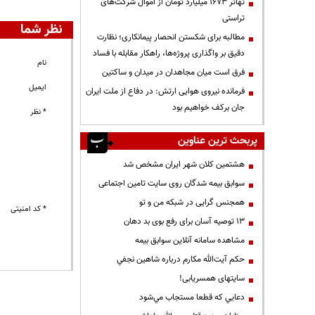
تهاتر ۱۶۷۳ میلیارد تومان از اموال شرکت‌های
تراستی
نظر شما
مطالبه برای شکستن انحصار پیمانکاری؛ نظارت
دقیق بر واگذاری پروژه‌ها، راهکار مقابله با فساد
نام
فرق است میان مجاهدان در میدان و ساکتین
ایمیل
فرمانده نیروی هوایی ارتش: در دفاع از ملت ایران
جان برکف خواهیم بود
* نظر
پربحث ترین عناوین
هشتمین کلان شهر ایران مشخص شد
سوابق بیمه شدگان روی سایت تامین اجتماعی
همجنس گرایی در شبکه من و تو
* کد امنیتی
13 توصیه آسان برای رفع بوی بد دهان
مشاهده سامانه آنلاين سوابق بیمه
حكم آيت‌الله مكارم درباره شاهين نجفي
سایتهای همسریابی!
دعايي كه قطعا مستجاب مي‌شود