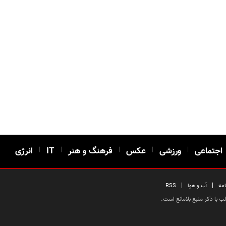
اجتماعی
|
ورزشی
|
عکس
|
فرهنگ و هنر
|
IT
|
انرژی
|
|
امه
آب و هوا
RSS
 با ذکر منبع بلامانع است.