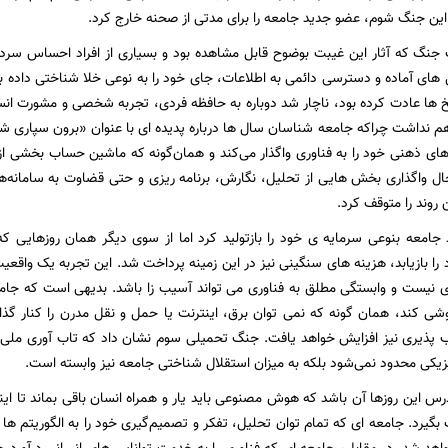
این جنگ شوم، عضو جدید جامعه را برای مدتی از صحنه خارج کرد.
نگ که آثار این غیبت بوضوح قابل مشاهده بود و بسیاری از افراد احساس سردرگ
‌های آماده و دسترسی دائمی به اطلاعات، جای خود را به نوعی خلا شناختی داده بو
سخ ‌ها عادت کرده بود، ناچار شد دوباره به حافظه فردی، تجربه شخصی و مشورت انس
 نداشت چراکه جامعه ‌شناسان سال ‌ها درباره پدیده‌ ای با عنوان «برون‌ سپاری ش
 های ذهنی خود را به فناوری واگذار می‌کند و همان‌گونه که ماشین‌ حساب بخشی 
ل واگذاری بخش ‌هایی از تحلیل، نگارش، برنامه ‌ریزی و حتی قضاوت به سامانه‌ه
روند را متوقف کرد.
 جامعه بنوعی سرمایه ی خود را بازتولید کرد اما از سوی دیگر همان روزهایی ک
را بازیابد، هزینه ‌های سنگینی نیز در این زمینه پرداخت شد. این تجربه یک واقع
ی نیست و وابستگی مطلق به فناوری می تواند آسیب زا باشد. بدیهی است که جام
ی کند، همان‌ گونه که نمی ‌توان برق، اینترنت یا حمل‌ و نقل مدرن را کنار 
‌پذیری نیز افزایش خواهد یافت. جنگ تحمیلی سوم نشان داد که تاب ‌آوری ملی دی
یکی محدود نمی‌شود بلکه به میزان استقلال شناختی جامعه نیز وابسته است.
رس این روزها آن باشد که هوش مصنوعی باید یار و همراه انسان باقی بماند تا این
بگیرد. جامعه ‌ای که تمام توان تحلیل، تفکر و تصمیم‌گیری خود را به الگوریتم ‌ها و