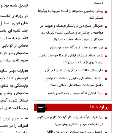
دانست
تبدیل شده بود و 
ویدئو؛ پنجمین مجموعه از اسناد مربوط به یوفوها
در روزهای نخست ج
منتشر شد
های فوری، تحلیل 
خبرنگار، مبلّغ دین و پاسدار فرهنگ و هویت در
چند ثانیه ‌ای پا
مواجهه با چالش‌های سیاسی است؛ تبریک روز
فقط جنبه منفی هم
خبرنگار از سوی استاد خطیب اصفهانی.
بخشی از توانایی‌
فرار هواپیماها از فرودگاه جده عربستان
مصنوعی نیز در حا
رئیس ستاد مشترک ارتش آمریکا خواستار راهی
سوم ناخواسته این 
برای خروج از جنگ با ایران شد
بعبارت بهتر شاید
جای خالی «اقتصاد جنگی» در شرایط جنگی
فراموش ‌شده خود 
اعتراف رسانه‌های خارجی به شکست ترامپ
وابستگی به فناور
حاصل مجاهدت رسانه‌های انقلابی است
مصنوعی چشم ‌پوش
مبادا اختیار تنگه هرمز را به دشمن بدهید
بیشتر شود، آسیب 
پربازدید ها
زیرساخت‌ های فیز
باید افراد کارآمدتر را به کار گرفت/ کاری می کنیم
شاید مهم‌ ترین د
در معیشت مردم مشکلی پیش نیاید
امورات را در دست 
راهنمای خرید محصولات برق صنعتی ABB