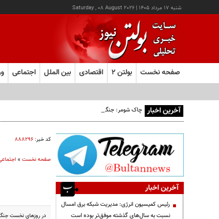
شنبه ۱۷ مرداد ۱۴۰۵
|
Saturday , 08 August 2026
صفحه نخست
بولتن ۲
اقتصادی
بین الملل
اجتماعی
ور
آخرین اخبار
چاک شومر: جنگ ایران اشتغال آمریکا را تخریب کرد؛ ترامپ از کد
کد خبر:
۸۸۸۲۹۶
صفحه نخست
»
اجتماعی
آخرین اخبار
رئیس کمیسیون انرژی: مدیریت شبکه برق امسال
نسبت به سال‌های گذشته موفق‌تر بوده است
در روزهای نخست جنگ 