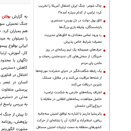
چاک شومر: جنگ ایران اشتغال آمریکا را تخریب
کرد؛ ترامپ از کدام سیاره آمده؟!
به گزارش
بولتن ن
اتاق پول دولت در دل بورس؛ مستمری
جنگ تحمیلی سوم 
بازنشستگان، وثیقه بازی بزرگ‌ها
هم بمباران کرد. 
رد ورود تمامی معتادان به اتاق‌های مدیریت
را نمیتوان به می
مصرف؛ شرایط خاص پذیرش
ایرانی بوقوع پیس
حرف‌های صمیمانه یک تیم رسانه‌ای در روز
کار، آموزش، ارتبا
خبرنگار؛ از سختی‌های کار، ندیده‌شدن زحمات و
ناگهان با محدود
ماندن پای مردم
کاهش دسترسی به 
یک رابطه شگفت‌انگیز در دنیای حشرات؛ مورچه‌ها
اختلال در فناوری
از شته‌ها مراقبت می‌کنند و در مقابل، عسلک
انسان در عصر وا
شیرین دریافت می‌کنند
پرسشی متفاوت پ
اعتراف رسانه‌های خارجی به شکست ترامپ؛
مدتی در دسترس نب
حاصل مجاهدت رسانه‌های انقلابی در مقابله با
به بررسی پاسخ ا
دروغ‌پراکنی دشمنان
پاتریشیا مارینز با اشاره به توافق امنیتی سه‌جانبه
تا پیش از جنگ اخ
ریاض، اسلام‌آباد و آنکارا، آن را نشانه‌ای از حرکت
پژوهش، روزنامه ‌نگ
کشورهای منطقه به سمت ترتیبات امنیتی مستقل
مشورت الگوریتم‌