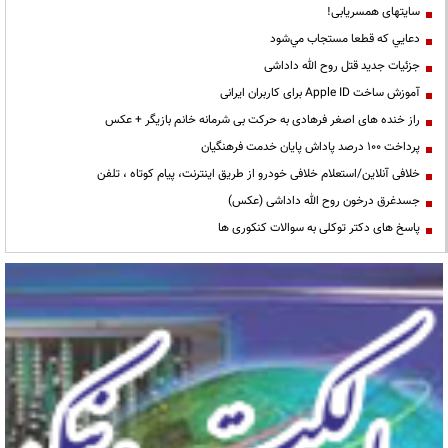
سایتهای همسریابی!
دعايي كه قطعا مستجاب مي‌شود
جزئیات جدید قتل روح الله داداشی
آموزش ساخت Apple ID برای کاربران ایرانی
راز خنده های اصغر فرهادی به حرکت بی شرمانه خانم بازیگر + عکس
پرداخت ۱۰۰ درصد پاداش پایان خدمت فرهنگیان
خلافی آنلاین/استعلام خلافی خودرو از طریق اینترنت، پیام کوتاه ، تلفن
جسدغرق درخون روح الله داداشی (عکس)
پاسخ های دکتر توکلی به سوالات کنکوری ها