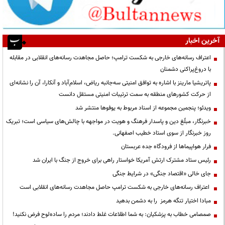
آخرین اخبار
اعتراف رسانه‌های خارجی به شکست ترامپ؛ حاصل مجاهدت رسانه‌های انقلابی در مقابله
با دروغ‌پراکنی دشمنان
پاتریشیا مارینز با اشاره به توافق امنیتی سه‌جانبه ریاض، اسلام‌آباد و آنکارا، آن را نشانه‌ای
از حرکت کشورهای منطقه به سمت ترتیبات امنیتی مستقل دانست
ویدئو؛ پنجمین مجموعه از اسناد مربوط به یوفوها منتشر شد
خبرنگار، مبلّغ دین و پاسدار فرهنگ و هویت در مواجهه با چالش‌های سیاسی است؛ تبریک
روز خبرنگار از سوی استاد خطیب اصفهانی.
فرار هواپیماها از فرودگاه جده عربستان
رئیس ستاد مشترک ارتش آمریکا خواستار راهی برای خروج از جنگ با ایران شد
جای خالی «اقتصاد جنگی» در شرایط جنگی
اعتراف رسانه‌های خارجی به شکست ترامپ حاصل مجاهدت رسانه‌های انقلابی است
مبادا اختیار تنگه هرمز را به دشمن بدهید
صمصامی خطاب به پزشکیان: به شما اطلاعات غلط دادند؛ مردم را ساده‌لوح فرض نکنید!