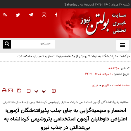
شنبه ۱۷ مرداد ۱۴۰۵
|
Saturday , 08 August 2026
از
و
ته
بازگشت ۱۰ پالایشگاه به دولت؟ روایتی از یک نامه‌سرنوشت‌ساز و ۶ میلیارد بشکه نفتِ
ن
بدون‌حساب
نو
کد خبر:
۸۸۸۲۶۰
تاریخ انتشار:
۱۰ خرداد ۱۴۰۵ - ۲۲:۴۱
صفحه نخست
»
انرژی
»
انرژی
‍‍‍ پ
پ
مطالبه پذیرفته‌شدگان آزمون استخدامی شرکت صنایع پتروشیمی کرمانشاه پس از سه سال بلاتکلیفی
انحصار و سهمیه‌گرایی به جای جذب پذیرفته‌شگان آزمون؛
اعتراض داوطلبان آزمون استخدامی پتروشیمی کرمانشاه به
بی‌عدالتی در جذب نیرو