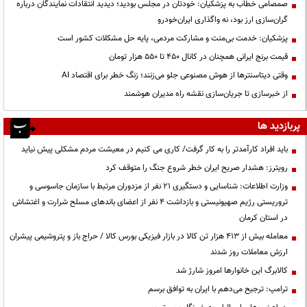
صمصامی خطاب به پزشکیان: خودتان در مجلس بودید؛ دیدید انتقادات نمایندگان درباره
گران‌سازی ارز بود، نه واگذاری ایران‌خودرو
پزشکیان: خدمت بی‌منت و مشارکت مردمی، پایه حل مشکلات کشور است
قیمت‌ برنج ایرانی همچنان در کانال ۴۵۰ تا ۵۵۰ هزار تومان
وقتی دیتاسنترها از هوش مصنوعی جلو می‌زنند؛ زنگ خطر برای اقتصاد AI
از خبرسازی تا جریان‌سازی نقشه راه مدیران هوشمند
پربازدید ها
باید افراد کارآمدتر را به کار گرفت/ کاری می کنیم در معیشت مردم مشکلی پیش نیاید
رویترز: هشدار صریح ایران خطر شروع جنگ را متوقف کرد
وزارت اطلاعات: شناسایی و دستگیری ۲۱ نفر از مزدوران مرتبط با سازمان جاسوسی و
تروریستی رژیم صهیونیستی و بازداشت ۴ نفر از اعضای باندهای مسلح شرارت و اغتشاش
در استان کرمان
معامله بیش از ۴۱۳ هزار تن کالا در بازار فیزیکی بورس کالا / حراج باز و پتروشیمی پیشران
ارزش معاملات روز شدند
کالابرگ این خانوارها امروز شارژ شد
ترامپ: ترجیح می‌دهم با ایران به توافق برسم