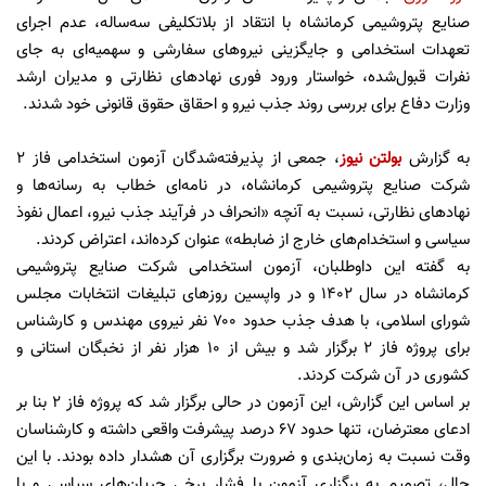
صنایع پتروشیمی کرمانشاه با انتقاد از بلاتکلیفی سه‌ساله، عدم اجرای
تعهدات استخدامی و جایگزینی نیروهای سفارشی و سهمیه‌ای به جای
نفرات قبول‌شده، خواستار ورود فوری نهادهای نظارتی و مدیران ارشد
وزارت دفاع برای بررسی روند جذب نیرو و احقاق حقوق قانونی خود شدند.
به گزارش
بولتن نیوز
، جمعی از پذیرفته‌شدگان آزمون استخدامی فاز ۲
شرکت صنایع پتروشیمی کرمانشاه، در نامه‌ای خطاب به رسانه‌ها و
نهادهای نظارتی، نسبت به آنچه «انحراف در فرآیند جذب نیرو، اعمال نفوذ
سیاسی و استخدام‌های خارج از ضابطه» عنوان کرده‌اند، اعتراض کردند.
به گفته این داوطلبان، آزمون استخدامی شرکت صنایع پتروشیمی
کرمانشاه در سال ۱۴۰۲ و در واپسین روزهای تبلیغات انتخابات مجلس
شورای اسلامی، با هدف جذب حدود ۷۰۰ نفر نیروی مهندس و کارشناس
برای پروژه فاز ۲ برگزار شد و بیش از ۱۰ هزار نفر از نخبگان استانی و
کشوری در آن شرکت کردند.
بر اساس این گزارش، این آزمون در حالی برگزار شد که پروژه فاز ۲ بنا بر
ادعای معترضان، تنها حدود ۶۷ درصد پیشرفت واقعی داشته و کارشناسان
وقت نسبت به زمان‌بندی و ضرورت برگزاری آن هشدار داده بودند. با این
حال، تصمیم به برگزاری آزمون با فشار برخی جریان‌های سیاسی و با