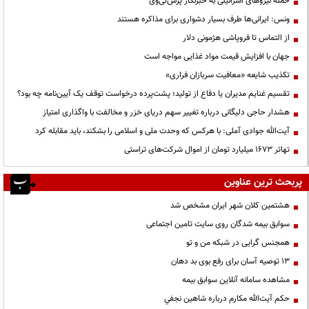
حمله نیروهای اسرائیلی به خبرنگار پرس‌تی‌وی
ونس: ایرانی‌ها طرف بسیار دشواری برای مذاکره هستند
از التماس تا فروپاشی هژمونی دلار
جهان با افزایش قیمت مواد غذایی مواجه است
تکذیب شایعه «معافیت سربازان فراری»
تقسیم غنایم مدیران یا دفاع از تولید؛ پشت‌پرده درخواست توقف یک آیین‌نامه چه بود؟
هشدار حاجی دلیگانی درباره تغییر سهم دریای خزر و مخالفت با واگذاری امتیاز
آیت‌الله جوادی آملی: با هرکس که وحدت ملی و اسلامی را بشکند، باید مقابله کرد
تهاتر ۱۶۷۳ میلیارد تومان از اموال شرکت‌های تراستی
پربحث ترین عناوین
هشتمین کلان شهر ایران مشخص شد
سوابق بیمه شدگان روی سایت تامین اجتماعی
همجنس گرایی در شبکه من و تو
13 توصیه آسان برای رفع بوی بد دهان
مشاهده سامانه آنلاين سوابق بیمه
حكم آيت‌الله مكارم درباره شاهين نجفي