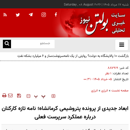
شنبه ۱۷ مرداد ۱۴۰۵
|
Saturday , 08 August 2026
از
و
ته
بازگشت ۱۰ پالایشگاه به دولت؟ روایتی از یک نامه‌سرنوشت‌ساز و ۶ میلیارد بشکه نفتِ
ن
بدون‌حساب
نو
کد خبر:
۸۸۷۹۱۹
تعداد نظرات:
۱ نظر
تاریخ انتشار:
۰۵ خرداد ۱۴۰۵ - ۰۰:۳۱
صفحه نخست
»
انرژی
»
انرژی
‍‍‍ پ
پ
ابعاد جدیدی از پرونده پتروشیمی کرمانشاه؛ نامه تازه کارکنان
درباره عملکرد سرپرست فعلی