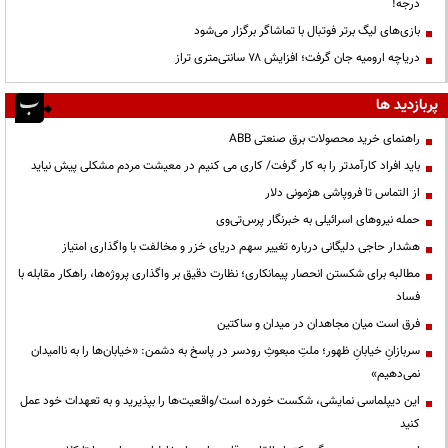
درجه!
بازی‌های لیگ برتر فوتبال با تماشاگر برگزار می‌شود
دریاچه ارومیه جان گرفت؛ افزایش ۷۸ سانتی‌متری تراز
پربازدید ها
راهنمای خرید محصولات برق صنعتی ABB
باید افراد کارآمدتر را به کار گرفت/ کاری می کنیم در معیشت مردم مشکلی پیش نیاید
از التماس تا فروپاشی هژمونی دلار
حمله نیروهای اسرائیلی به خبرنگار پرس‌تی‌وی
هشدار حاجی دلیگانی درباره تغییر سهم دریای خزر و مخالفت با واگذاری امتیاز
مطالبه برای شکستن انحصار پیمانکاری؛ نظارت دقیق بر واگذاری پروژه‌ها، راهکار مقابله با
فساد
فرق است میان مجاهدان در میدان و ساکتین
سربازانِ خیابانِ ظهور؛ ملتِ مبعوثِ رودسر در پاسخ به دشمن: «خیابان‌ها را به ناامیدان
نمی‌دهیم»
این دیپلماسی نمایشی، شکست خورده است/واقعیت‌ها را بپذیرید و به تعهدات خود عمل
کنید