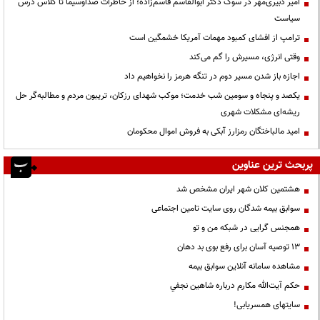
امیر دبیری‌مهر در سوگ دکتر ابوالقاسم قاسم‌زاده؛ از خاطرات صداوسیما تا کلاس درس
سیاست
ترامپ از افشای کمبود مهمات آمریکا خشمگین است
وقتی انرژی، مسیرش را گم می‌کند
اجازه باز شدن مسیر دوم در تنگه هرمز را نخواهیم داد
یکصد و پنجاه و سومین شب خدمت؛ موکب شهدای رزکان، تریبون مردم و مطالبه‌گر حل
ریشه‌ای مشکلات شهری
امید مالباختگان رمزارز آبکی به فروش اموال محکومان
پربحث ترین عناوین
هشتمین کلان شهر ایران مشخص شد
سوابق بیمه شدگان روی سایت تامین اجتماعی
همجنس گرایی در شبکه من و تو
13 توصیه آسان برای رفع بوی بد دهان
مشاهده سامانه آنلاين سوابق بیمه
حكم آيت‌الله مكارم درباره شاهين نجفي
سایتهای همسریابی!