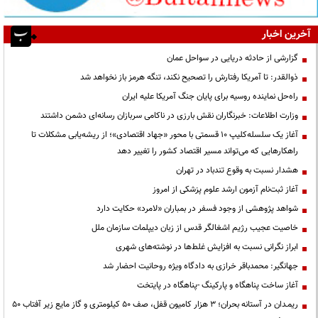
آخرین اخبار
گزارشی از حادثه دریایی در سواحل عمان
ذوالقدر: تا آمریکا رفتارش را تصحیح نکند، تنگه هرمز باز نخواهد شد
راه‌حل نماینده روسیه برای پایان جنگ آمریکا علیه ایران
وزارت اطلاعات: خبرنگاران نقش بارزی در ناکامی سربازان رسانه‌ای دشمن داشتند
آغاز یک سلسله‌کلیپ ۱۰ قسمتی با محور «جهاد اقتصادی»؛ از ریشه‌یابی مشکلات تا
راهکارهایی که می‌تواند مسیر اقتصاد کشور را تغییر دهد
هشدار نسبت به وقوع تندباد در تهران
آغاز ثبت‌نام آزمون ارشد علوم پزشکی از امروز
شواهد پژوهشی از وجود فسفر در بمباران «لامرد» حکایت دارد
خاصیت عجیب رژیم اشغالگر قدس از زبان دیپلمات سازمان ملل
ابراز نگرانی نسبت به افزایش غلط‌ها در نوشته‌های شهری
جهانگیر: محمدباقر خرازی به دادگاه ویژه روحانیت احضار شد
آغاز ساخت پناهگاه و پارکینگ -پناهگاه در پایتخت
ریمـدان در آستانه بحران؛ ۳ هزار کامیون قفل، صف ۵۰ کیلومتری و گاز مایع زیر آفتاب ۵۰