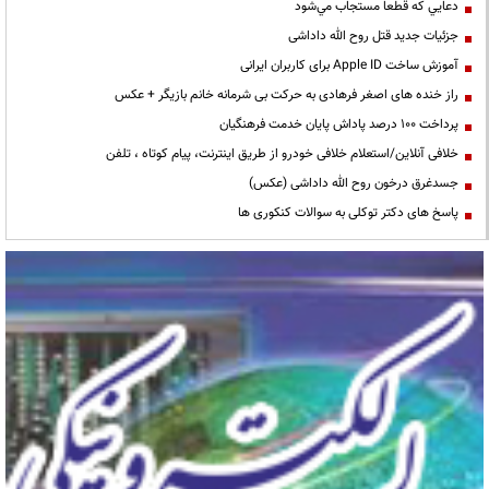
دعايي كه قطعا مستجاب مي‌شود
جزئیات جدید قتل روح الله داداشی
آموزش ساخت Apple ID برای کاربران ایرانی
راز خنده های اصغر فرهادی به حرکت بی شرمانه خانم بازیگر + عکس
پرداخت ۱۰۰ درصد پاداش پایان خدمت فرهنگیان
خلافی آنلاین/استعلام خلافی خودرو از طریق اینترنت، پیام کوتاه ، تلفن
جسدغرق درخون روح الله داداشی (عکس)
پاسخ های دکتر توکلی به سوالات کنکوری ها