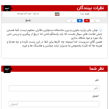
نظرات بینندگان
انتشار یافته:
۱
فقط خدا
|
|
۱۵:۱۷ - ۱۴۰۵/۰۳/۰۵
در انتظار بررسی:
پاسخ
0
0
غیر قابل انتشار:
نوش جان بزارید بخورن و ببرن متاسفانه مسئولین نظارتی معلوم نیست کجا هستن
خیلی علامت های سوال هست که باید پاسخگو باشن اما دریغ از پیگیری و بررسی حتی
یک مورد و نبود شفاف سازی
همین آقای سرپرست خدا میدونه چه کارها برای ابقا در این پست نکرده و چه هدایا و
هزینه ها که نکرده بخصوص به مدیران ارشد مجلس و هلدینگ ها و غیره
نظر شما
نام
ایمیل