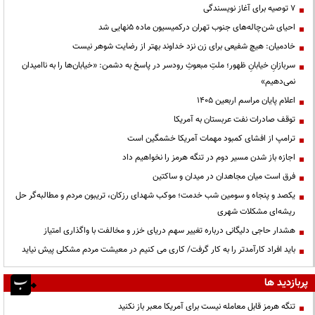
۷ توصیه برای آغاز نویسندگی
احیای شن‌چاله‌های جنوب تهران درکمیسیون ماده ۵نهایی شد
خادمیان: هیچ شفیعی برای زن نزد خداوند بهتر از رضایت شوهر نیست
سربازانِ خیابانِ ظهور؛ ملتِ مبعوثِ رودسر در پاسخ به دشمن: «خیابان‌ها را به ناامیدان
نمی‌دهیم»
اعلام پایان مراسم اربعین ۱۴۰۵
توقف صادرات نفت عربستان به آمریکا
ترامپ از افشای کمبود مهمات آمریکا خشمگین است
اجازه باز شدن مسیر دوم در تنگه هرمز را نخواهیم داد
فرق است میان مجاهدان در میدان و ساکتین
یکصد و پنجاه و سومین شب خدمت؛ موکب شهدای رزکان، تریبون مردم و مطالبه‌گر حل
ریشه‌ای مشکلات شهری
هشدار حاجی دلیگانی درباره تغییر سهم دریای خزر و مخالفت با واگذاری امتیاز
باید افراد کارآمدتر را به کار گرفت/ کاری می کنیم در معیشت مردم مشکلی پیش نیاید
پربازدید ها
تنگه هرمز قابل معامله نیست برای آمریکا معبر باز نکنید