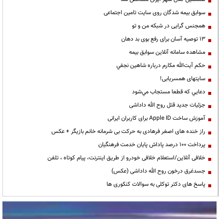
سوابق بیمه شدگان روی سایت تامین اجتماعی
همجنس گرایی در شبکه من و تو
13 توصیه آسان برای رفع بوی بد دهان
مشاهده سامانه آنلاين سوابق بیمه
حكم آيت‌الله مكارم درباره شاهين نجفي
سایتهای همسریابی!
دعايي كه قطعا مستجاب مي‌شود
جزئیات جدید قتل روح الله داداشی
آموزش ساخت Apple ID برای کاربران ایرانی
راز خنده های اصغر فرهادی به حرکت بی شرمانه خانم بازیگر + عکس
پرداخت ۱۰۰ درصد پاداش پایان خدمت فرهنگیان
خلافی آنلاین/استعلام خلافی خودرو از طریق اینترنت، پیام کوتاه ، تلفن
جسدغرق درخون روح الله داداشی (عکس)
پاسخ های دکتر توکلی به سوالات کنکوری ها