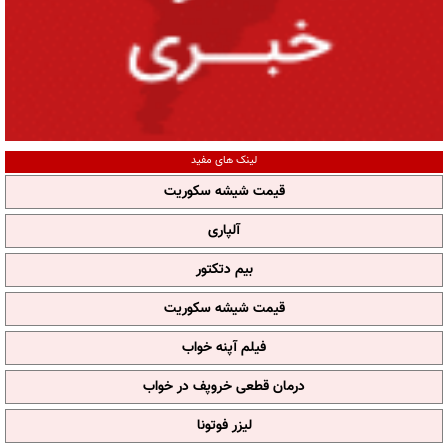
لینک های مفید
قیمت شیشه سکوریت
آلپاری
بیم دتکتور
قیمت شیشه سکوریت
فیلم آپنه خواب
درمان قطعی خروپف در خواب
لیزر فوتونا