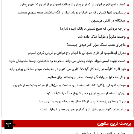
گستره امپراتوری ایران در ۵ قرن پیش از میلاد؛ تصویری از ایران ۲۵ قرن پیش
پزشکیان: تنها کسانی که در خیابان بودند ایران را نگه نداشتند همه سهیم هستند
میانکاله در آتش می‌سوزد
پارچه فروشی که هیچ نسبتی با بانک آینده ندارد!
وحدت مکرّراً و مؤکّداً تذکر داده شد
ماجرای نصب سنگ مزار اکبر عبدی چیست؟
بحران اینفانتینو؛ از طرح جنجالی تا اتهام باج‌خواهی و قربانی کردن اسپانیا
دست نزنید؛ لمس نوزاد حیات وحش می‌تواند منجر به رد شدنشان توسط مادرشان شود
باید افراد کارآمدتر را به کار گرفت/ کاری می کنیم در معیشت مردم مشکلی پیش نیاید
چاقی به دلیل بی‌ارادگی نیست؛ مغز می‌خواهد چاق بمانیم!
موکب شهدای رزکان؛ ۱۵۲ شب همدلی، خدمت و میزبانی از مردم ولایت‌مدار شهریار
رویترز: هشدار صریح ایران خطر شروع جنگ را متوقف کرد
پل شهرستان پل‌سفید پس از ۲۵ سال به مرحله بهره‌برداری رسید
پیامدهای کنوانسیون خزر از واگذاری بحرین هم زیان‌بارتر است
پربحث ترین عناوین
هشتمین کلان شهر ایران مشخص شد