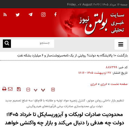
جمعه ۱۶ مرداد ۱۴۰۵
|
Friday , 07 August 2026
از
و
ته
ن
نو
کد خبر:
۸۸۷۳۹۹
تاریخ انتشار:
۲۷ ارديبهشت ۱۴۰۵ - ۱۶:۱۶
صفحه نخست
»
انرژی
»
انرژی
‍‍‍ پ
پ
تنظیم بازار داخلی روغن موتور، کنترل زنجیره مواد اولیه و مقابله با قاچاق؛ سه ضلع تصمیم جدید
دولت برای محدودسازی صادرات برخی فرآورده‌های هیدروکربنی
محدودیت صادرات لوبکات و آیزوریسایکل تا خرداد ۱۴۰۵؛
دولت چه هدفی را دنبال می‌کند و بازار چه واکنشی خواهد