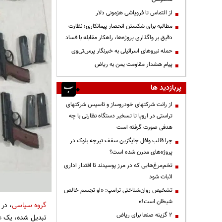
از التماس تا فروپاشی هژمونی دلار
مطالبه برای شکستن انحصار پیمانکاری؛ نظارت
دقیق بر واگذاری پروژه‌ها، راهکار مقابله با فساد
حمله نیروهای اسرائیلی به خبرنگار پرس‌تی‌وی
پیام هشدار مقاومت یمن به ریاض
پربازدید ها
از رانت‌ شرکتهای خودروساز و تاسیس شرکتهای
تراستی در اروپا تا تسخیر دستگاه نظارتی با چه
هدفی صورت گرفته است
چرا قالب وافل جایگزین سقف تیرچه بلوک در
پروژه‌های مدرن شده است؟
تخم‌مرغ‌هایی که در مرز پوسیدند تا اقتدار اداری
اثبات شود
تشخیص روان‌شناختی ترامپ: «او تجسم خالص
شیطان است!»
گروه سیاسی
، در
۲ گزینه صنعا برای ریاض
تبدیل شده، یک عم