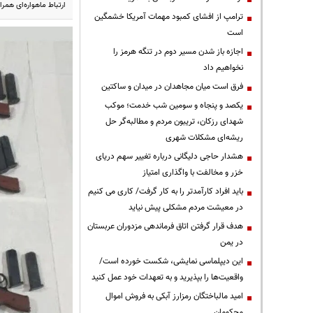
ارتباط ماهواره‌ای همرا
ترامپ از افشای کمبود مهمات آمریکا خشمگین
است
اجازه باز شدن مسیر دوم در تنگه هرمز را
نخواهیم داد
فرق است میان مجاهدان در میدان و ساکتین
یکصد و پنجاه و سومین شب خدمت؛ موکب
شهدای رزکان، تریبون مردم و مطالبه‌گر حل
ریشه‌ای مشکلات شهری
هشدار حاجی دلیگانی درباره تغییر سهم دریای
خزر و مخالفت با واگذاری امتیاز
باید افراد کارآمدتر را به کار گرفت/ کاری می کنیم
در معیشت مردم مشکلی پیش نیاید
هدف قرار گرفتن اتاق‌ فرماندهی مزدوران عربستان
در یمن
این دیپلماسی نمایشی، شکست خورده است/
واقعیت‌ها را بپذیرید و به تعهدات خود عمل کنید
امید مالباختگان رمزارز آبکی به فروش اموال
محکومان