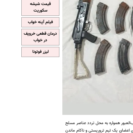
قیمت شیشه
سکوریت
فیلم آپنه خواب
درمان قطعی خروپف
در خواب
لیزر فوتونا
العبور همواره به محل تردد عناصر مسلح
 اعضای یک تیم تروریستی و ناکام ماندن