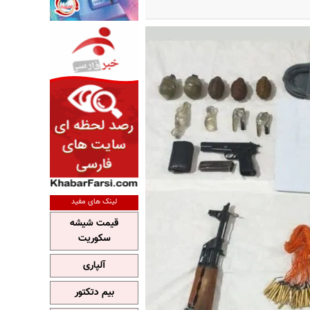
لینک های مفید
قیمت شیشه
سکوریت
آلپاری
بیم دتکتور