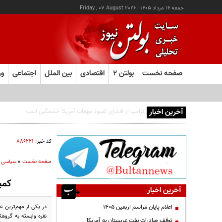
جمعه ۱۶ مرداد ۱۴۰۵
|
Friday , 07 August 2026
صفحه نخست
بولتن ۲
اقتصادی
بین الملل
اجتماعی
ور
آخرین اخبار
کد خبر:
۸۸۶۲۲۱
صفحه نخست
»
سیاسی
کمی
آخرین اخبار
اعلام پایان مراسم اربعین ۱۴۰۵
نفره وابسته به گروه
توقف صادرات نفت عربستان به آمریکا