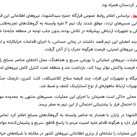
 کردستان همراه بود.
وز
، براساس اعلام روابط عمومی قرارگاه حمزه سیدالشهدا، نیروهای اطلاعاتی این قر
ارتباطات و شناسایی مسیرهای تردد، موفق شدند یک تیم ۴ نفره وابست
 و تجهیزات ارتباطی پیشرفته در تلاش بودند بدون جلب توجه در منطقه جابه‌جا ش
یند اعضای این تیم قصد داشتند در زمانی حساس، با اجرای اقدامات خرابکارانه و ا
ی نیروهای امنیتی، فرصت هرگونه تحرک را از آنان گرفت.
لیات، نیروهای عملیاتی با یورشی سریع و هماهنگ، محل اختفای عناصر مسلح را مح
ه فرصت واکنش مؤثر پیدا کند، بازداشت شد و منطقه تحت کنترل کامل نیروهای امنی
فیگاه و تجهیزات این افراد، چند قبضه سلاح کلاشینکف، کلت کمری، نارنجک جنگ
یزات ارتباط ماهواره‌ای از نوع استارلینک کشف و ضبط شد.
محلی حاکی است همزمان با اجرای این عملیات، مسیرهای منتهی به محدوده مور
تا احتمال فرار یا پشتیبانی احتمالی از این تیم به صفر برسد.
الشهدا در پایان با هشدار به عناصر وابسته به گروهک‌های مسلح اعلام کرد تما
ار دارد و هرگونه اقدام علیه امنیت مردم با پاسخ قاطع، سریع و پشیمان‌کننده موا
این عملیات را نشانه‌ای از برتری اطلاعاتی نیروهای کشور در مقابله با شبکه‌های خرا