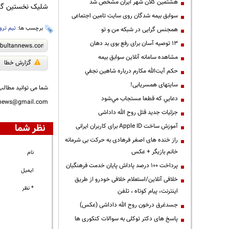
هشتمین کلان شهر ایران مشخص شد
شلیک نخستین گلول
سوابق بیمه شدگان روی سایت تامین اجتماعی
برچسب ها:
تیم ترو
همجنس گرایی در شبکه من و تو
13 توصیه آسان برای رفع بوی بد دهان
مشاهده سامانه آنلاين سوابق بیمه
گزارش خطا
حكم آيت‌الله مكارم درباره شاهين نجفي
سایتهای همسریابی!
شما می توانید مطالب 
دعايي كه قطعا مستجاب مي‌شود
nnews@gmail.com
جزئیات جدید قتل روح الله داداشی
نظر شما
آموزش ساخت Apple ID برای کاربران ایرانی
راز خنده های اصغر فرهادی به حرکت بی شرمانه
خانم بازیگر + عکس
نام
پرداخت ۱۰۰ درصد پاداش پایان خدمت فرهنگیان
ایمیل
خلافی آنلاین/استعلام خلافی خودرو از طریق
* نظر
اینترنت، پیام کوتاه ، تلفن
جسدغرق درخون روح الله داداشی (عکس)
پاسخ های دکتر توکلی به سوالات کنکوری ها