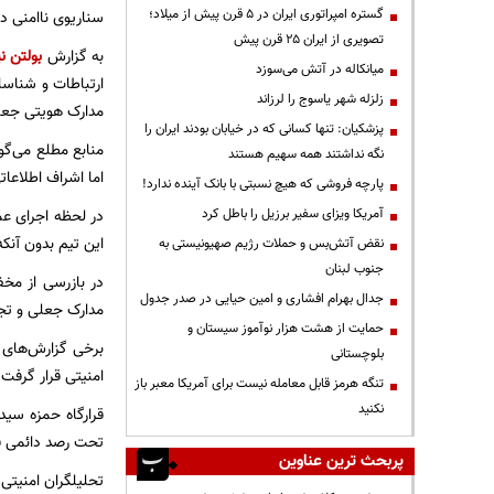
گستره امپراتوری ایران در ۵ قرن پیش از میلاد؛
سناریوی ناامنی در
تصویری از ایران ۲۵ قرن پیش
به گزارش
بولتن نی
میانکاله در آتش می‌سوزد
زلزله شهر یاسوج را لرزاند
مدارک هویتی جعلی
پزشکیان: تنها کسانی که در خیابان بودند ایران را
منابع مطلع می‌گو
نگه نداشتند همه سهیم هستند
اما اشراف اطلاعات
پارچه فروشی که هیچ نسبتی با بانک آینده ندارد!
آمریکا ویزای سفیر برزیل را باطل کرد
در لحظه اجرای عم
این تیم بدون آنک
نقض آتش‌بس و حملات رژیم صهیونیستی به
جنوب لبنان
در بازرسی از مخ
جدال بهرام افشاری و امین حیایی در صدر جدول
مدارک جعلی و تجه
حمایت از هشت هزار نوآموز سیستان و
برخی گزارش‌های 
بلوچستانی
امنیتی قرار گرفت 
تنگه هرمز قابل معامله نیست برای آمریکا معبر باز
نکنید
قرارگاه حمزه سید
تحت رصد دائمی قر
پربحث ترین عناوین
تحلیلگران امنیتی 