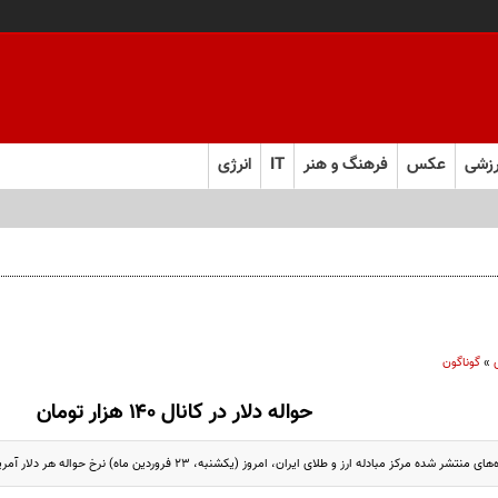
زشی
عکس
فرهنگ و هنر
IT
انرژی
»
گوناگون
حواله دلار در کانال ۱۴۰ هزار تومان
رکز مبادله ارز و طلای ایران، امروز (یکشنبه، ۲۳ فروردین ماه) نرخ حواله هر دلار آمریکا با روند افزایشی به ۱۴۰ هزار