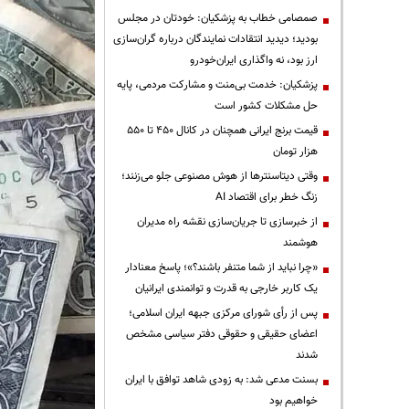
صمصامی خطاب به پزشکیان: خودتان در مجلس
بودید؛ دیدید انتقادات نمایندگان درباره گران‌سازی
ارز بود، نه واگذاری ایران‌خودرو
پزشکیان: خدمت بی‌منت و مشارکت مردمی، پایه
حل مشکلات کشور است
قیمت‌ برنج ایرانی همچنان در کانال ۴۵۰ تا ۵۵۰
هزار تومان
وقتی دیتاسنترها از هوش مصنوعی جلو می‌زنند؛
زنگ خطر برای اقتصاد AI
از خبرسازی تا جریان‌سازی نقشه راه مدیران
هوشمند
«چرا نباید از شما متنفر باشند؟»؛ پاسخ معنادار
یک کاربر خارجی به قدرت و توانمندی ایرانیان
پس از رأی شورای مرکزی جبهه ایران اسلامی؛
اعضای حقیقی و حقوقی دفتر سیاسی مشخص
شدند
بسنت مدعی شد: به زودی شاهد توافق با ایران
خواهیم بود