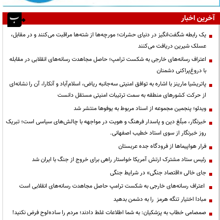
آخرین اخبار
یک رابطه شگفت‌انگیز در دنیای حشرات؛ مورچه‌ها از شته‌ها مراقبت می‌کنند و در مقابل،
عسلک شیرین دریافت می‌کنند
اعتراف رسانه‌های خارجی به شکست ترامپ؛ حاصل مجاهدت رسانه‌های انقلابی در مقابله
با دروغ‌پراکنی دشمنان
پاتریشیا مارینز با اشاره به توافق امنیتی سه‌جانبه ریاض، اسلام‌آباد و آنکارا، آن را نشانه‌ای
از حرکت کشورهای منطقه به سمت ترتیبات امنیتی مستقل دانست
ویدئو؛ پنجمین مجموعه از اسناد مربوط به یوفوها منتشر شد
خبرنگار، مبلّغ دین و پاسدار فرهنگ و هویت در مواجهه با چالش‌های سیاسی است؛ تبریک
روز خبرنگار از سوی استاد خطیب اصفهانی.
فرار هواپیماها از فرودگاه جده عربستان
رئیس ستاد مشترک ارتش آمریکا خواستار راهی برای خروج از جنگ با ایران شد
جای خالی «اقتصاد جنگی» در شرایط جنگی
اعتراف رسانه‌های خارجی به شکست ترامپ حاصل مجاهدت رسانه‌های انقلابی است
مبادا اختیار تنگه هرمز را به دشمن بدهید
صمصامی خطاب به پزشکیان: به شما اطلاعات غلط دادند؛ مردم را ساده‌لوح فرض نکنید!