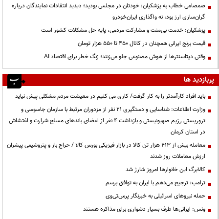
صمصامی خطاب به پزشکیان: خودتان در مجلس بودید؛ دیدید انتقادات نمایندگان درباره
گران‌سازی ارز بود، نه واگذاری ایران‌خودرو
پزشکیان: خدمت بی‌منت و مشارکت مردمی، پایه حل مشکلات کشور است
قیمت‌ برنج ایرانی همچنان در کانال ۴۵۰ تا ۵۵۰ هزار تومان
وقتی دیتاسنترها از هوش مصنوعی جلو می‌زنند؛ زنگ خطر برای اقتصاد AI
پربازدید ها
باید افراد کارآمدتر را به کار گرفت/ کاری می کنیم در معیشت مردم مشکلی پیش نیاید
وزارت اطلاعات: شناسایی و دستگیری ۲۱ نفر از مزدوران مرتبط با سازمان جاسوسی و
تروریستی رژیم صهیونیستی و بازداشت ۴ نفر از اعضای باندهای مسلح شرارت و اغتشاش
در استان کرمان
معامله بیش از ۴۱۳ هزار تن کالا در بازار فیزیکی بورس کالا / حراج باز و پتروشیمی پیشران
ارزش معاملات روز شدند
کالابرگ این خانوارها امروز شارژ شد
ترامپ: ترجیح می‌دهم با ایران به توافق برسم
حمله نیروهای اسرائیلی به خبرنگار پرس‌تی‌وی
ونس: ایرانی‌ها طرف بسیار دشواری برای مذاکره هستند