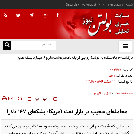
شنبه ۱۷ مرداد ۱۴۰۵
|
Saturday , 08 August 2026
از
و
ته
بازگشت ۱۰ پالایشگاه به دولت؟ روایتی از یک نامه‌سرنوشت‌ساز و ۶ میلیارد بشکه نفتِ
ن
بدون‌حساب
نو
کد خبر:
۸۸۳۲۷۸
تعداد نظرات:
۱ نظر
تاریخ انتشار:
۲۱ اسفند ۱۴۰۴ - ۲۲:۴۱
صفحه نخست
»
انرژی
»
انرژی
‍‍‍ پ
پ
معامله‌ای عجیب در بازار نفت آمریکا؛ بشکه‌ای ۱۴۷ دلار!
در حالی که قیمت جهانی نفت برنت در محدوده حدود ۱۰۰ دلار نوسان می‌کند،
گزارش‌ها از یک معامله غیرمنتظره در بازار آمریکا حکایت دارد؛محموله‌ای از