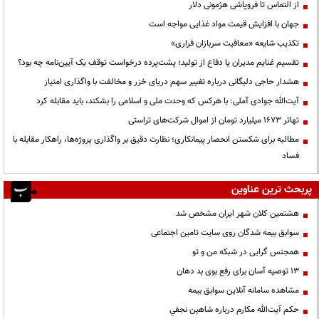
از التماس تا فروپاشی هژمونی دلار
جهان با افزایش قیمت مواد غذایی مواجه است
تکذیب شایعه «معافیت سربازان فراری»
تقسیم غنایم مدیران یا دفاع از تولید؛ پشت‌پرده درخواست توقف یک آیین‌نامه چه بود؟
هشدار حاجی دلیگانی درباره تغییر سهم دریای خزر و مخالفت با واگذاری امتیاز
آیت‌الله جوادی آملی: با هرکس که وحدت ملی و اسلامی را بشکند، باید مقابله کرد
تهاتر ۱۶۷۳ میلیارد تومان از اموال شرکت‌های تراستی
مطالبه برای شکستن انحصار پیمانکاری؛ نظارت دقیق بر واگذاری پروژه‌ها، راهکار مقابله با
فساد
پربحث ترین عناوین
هشتمین کلان شهر ایران مشخص شد
سوابق بیمه شدگان روی سایت تامین اجتماعی
همجنس گرایی در شبکه من و تو
13 توصیه آسان برای رفع بوی بد دهان
مشاهده سامانه آنلاين سوابق بیمه
حكم آيت‌الله مكارم درباره شاهين نجفي