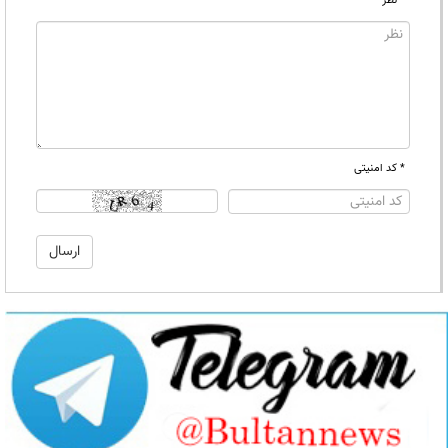
* نظر
* کد امنیتی