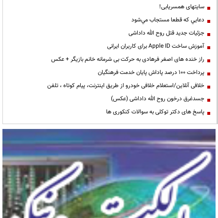
سایتهای همسریابی!
دعايي كه قطعا مستجاب مي‌شود
جزئیات جدید قتل روح الله داداشی
آموزش ساخت Apple ID برای کاربران ایرانی
راز خنده های اصغر فرهادی به حرکت بی شرمانه خانم بازیگر + عکس
پرداخت ۱۰۰ درصد پاداش پایان خدمت فرهنگیان
خلافی آنلاین/استعلام خلافی خودرو از طریق اینترنت، پیام کوتاه ، تلفن
جسدغرق درخون روح الله داداشی (عکس)
پاسخ های دکتر توکلی به سوالات کنکوری ها