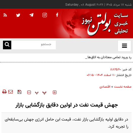
شنبه ۱۷ مرداد ۱۴۰۵
|
Saturday , 08 August 2026
از
و
ته
رد ورود تمامی معتادان به اتاق‌های مدیریت مصرف؛ شرایط خاص پذیرش
ن
نو
کد خبر:
۸۸۲۵۲۰
تاریخ انتشار:
۱۱ اسفند ۱۴۰۴ - ۰۶:۱۵
صفحه نخست
»
اقتصادی
‍‍‍ پ
پ
جهش قیمت نفت در اولین دقایق بازگشایی بازار
در دقایق اولیه بازگشایی بازار نفت، قیمت ابن حامل انرژی جهش بی‌سابقه‌ای
را تجربه کرد.