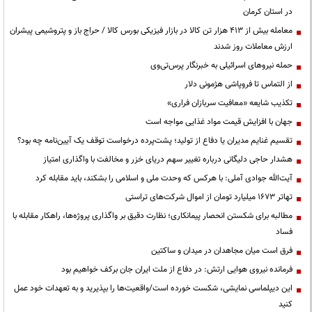
در استان کرمان
معامله بیش از ۴۱۳ هزار تن کالا در بازار فیزیکی بورس کالا / حراج باز و پتروشیمی پیشران
ارزش معاملات روز شدند
حمله نیروهای اسرائیلی به خبرنگار پرس‌تی‌وی
از التماس تا فروپاشی هژمونی دلار
تکذیب شایعه «معافیت سربازان فراری»
جهان با افزایش قیمت مواد غذایی مواجه است
تقسیم غنایم مدیران یا دفاع از تولید؛ پشت‌پرده درخواست توقف یک آیین‌نامه چه بود؟
هشدار حاجی دلیگانی درباره تغییر سهم دریای خزر و مخالفت با واگذاری امتیاز
آیت‌الله جوادی آملی: با هرکس که وحدت ملی و اسلامی را بشکند، باید مقابله کرد
تهاتر ۱۶۷۳ میلیارد تومان از اموال شرکت‌های تراستی
مطالبه برای شکستن انحصار پیمانکاری؛ نظارت دقیق بر واگذاری پروژه‌ها، راهکار مقابله با
فساد
فرق است میان مجاهدان در میدان و ساکتین
فرمانده نیروی هوایی ارتش: در دفاع از ملت ایران جان برکف خواهیم بود
این دیپلماسی نمایشی، شکست خورده است/واقعیت‌ها را بپذیرید و به تعهدات خود عمل
کنید