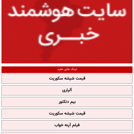
لینک های مفید
قیمت شیشه سکوریت
آلپاری
بیم دتکتور
قیمت شیشه سکوریت
فیلم آپنه خواب