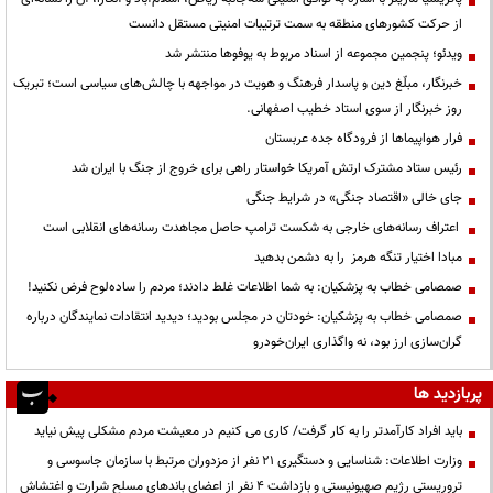
از حرکت کشورهای منطقه به سمت ترتیبات امنیتی مستقل دانست
ویدئو؛ پنجمین مجموعه از اسناد مربوط به یوفوها منتشر شد
خبرنگار، مبلّغ دین و پاسدار فرهنگ و هویت در مواجهه با چالش‌های سیاسی است؛ تبریک
روز خبرنگار از سوی استاد خطیب اصفهانی.
فرار هواپیماها از فرودگاه جده عربستان
رئیس ستاد مشترک ارتش آمریکا خواستار راهی برای خروج از جنگ با ایران شد
جای خالی «اقتصاد جنگی» در شرایط جنگی
اعتراف رسانه‌های خارجی به شکست ترامپ حاصل مجاهدت رسانه‌های انقلابی است
مبادا اختیار تنگه هرمز را به دشمن بدهید
صمصامی خطاب به پزشکیان: به شما اطلاعات غلط دادند؛ مردم را ساده‌لوح فرض نکنید!
صمصامی خطاب به پزشکیان: خودتان در مجلس بودید؛ دیدید انتقادات نمایندگان درباره
گران‌سازی ارز بود، نه واگذاری ایران‌خودرو
پربازدید ها
باید افراد کارآمدتر را به کار گرفت/ کاری می کنیم در معیشت مردم مشکلی پیش نیاید
وزارت اطلاعات: شناسایی و دستگیری ۲۱ نفر از مزدوران مرتبط با سازمان جاسوسی و
تروریستی رژیم صهیونیستی و بازداشت ۴ نفر از اعضای باندهای مسلح شرارت و اغتشاش