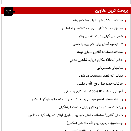
پربحث ترین عناوین
هشتمین کلان شهر ایران مشخص شد
سوابق بیمه شدگان روی سایت تامین اجتماعی
همجنس گرایی در شبکه من و تو
13 توصیه آسان برای رفع بوی بد دهان
مشاهده سامانه آنلاين سوابق بیمه
حكم آيت‌الله مكارم درباره شاهين نجفي
سایتهای همسریابی!
دعايي كه قطعا مستجاب مي‌شود
جزئیات جدید قتل روح الله داداشی
آموزش ساخت Apple ID برای کاربران ایرانی
راز خنده های اصغر فرهادی به حرکت بی شرمانه خانم بازیگر + عکس
پرداخت ۱۰۰ درصد پاداش پایان خدمت فرهنگیان
خلافی آنلاین/استعلام خلافی خودرو از طریق اینترنت، پیام کوتاه ، تلفن
جسدغرق درخون روح الله داداشی (عکس)