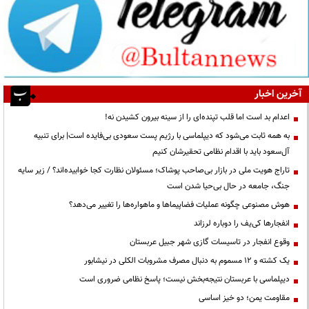
آخرین اخبار
اعدام بد است اما قلب تپنده‌ای را از سینه بیرون کشیدن نه!
به همه ثابت می‌شود که دیپلماسی با رژیم پست سعودی بی‌فایده است| برای تنبیه
آل‌سعود باید با اقدام نظامی تحقیرشان کنیم
تاراج هویت ملی در بازار بی‌صاحب پوشاک؛ مسئولان نظارت کجا خوابیده‌اند؟ / زیر سایه
جنگ، جامعه در حال بی‌حیا شدن است
هوش مصنوعی چگونه عملیات فضاپیماها و ماهواره‌ها را تغییر می‌دهد؟
انفجارها کی‌یف را دوباره لرزاند
وقوع انفجار در تاسیسات گازی شهر جبیل عربستان
یک کشته و ۱۲ مسموم به دنبال مصرف مشروبات الکلی در نیشابور
دیپلماسی با عربستان نتیجه‌بخش نیست؛ پاسخ نظامی ضروری است
مقاومت یمن؛ دو خیز اساسی