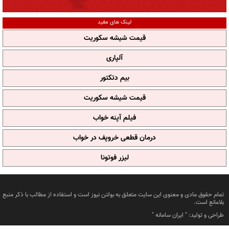
لینک های مفید
قیمت شیشه سکوریت
آلپاری
بیم دتکتور
قیمت شیشه سکوریت
فیلم آپنه خواب
درمان قطعی خروپف در خواب
لیزر فوتونا
تمام حقوق مادی و معنوی این سایت متعلق به بولتن نیوز است و استفاده از مطالب با ذکر منبع
بلامانع است.
طراحی و تولید: "
ایران سامانه
"