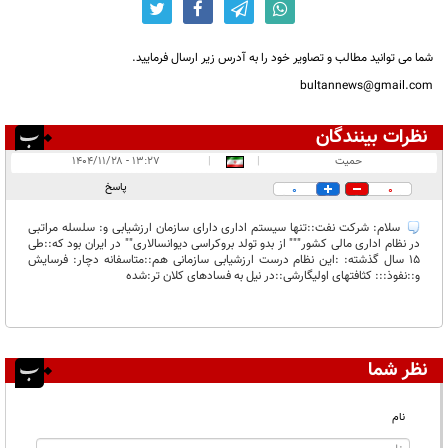
شما می توانید مطالب و تصاویر خود را به آدرس زیر ارسال فرمایید.
bultannews@gmail.com
نظرات بینندگان
انتشار یافته:
۱
حمیت
|
|
۱۳:۲۷ - ۱۴۰۴/۱۱/۲۸
در انتظار بررسی:
پاسخ
0
0
غیر قابل انتشار:
سلام: شرکت نفت::تنها سیستم اداری دارای سازمان ارزشیابی و: سلسله مراتبی
در نظام اداری مالی کشور""" از بدو تولد بروکراسی دیوانسالاری"" در ایران بود که::طی
۱۵ سال گذشته: :این نظام درست ارزشیابی سازمانی هم::متاسفانه دچار: فرسایش
و::نفوذ::: کثافتهای اولیگارشی::در نیل به فسادهای کلان تر:شده
نظر شما
نام