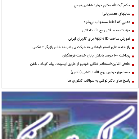
حكم آيت‌الله مكارم درباره شاهين نجفي
سایتهای همسریابی!
دعايي كه قطعا مستجاب مي‌شود
جزئیات جدید قتل روح الله داداشی
آموزش ساخت Apple ID برای کاربران ایرانی
راز خنده های اصغر فرهادی به حرکت بی شرمانه خانم بازیگر + عکس
پرداخت ۱۰۰ درصد پاداش پایان خدمت فرهنگیان
خلافی آنلاین/استعلام خلافی خودرو از طریق اینترنت، پیام کوتاه ، تلفن
جسدغرق درخون روح الله داداشی (عکس)
پاسخ های دکتر توکلی به سوالات کنکوری ها