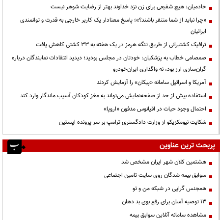
خادمیان: هیچ شفیعی برای زن نزد خداوند بهتر از رضایت شوهر نیست
«چرا نباید از شما متنفر باشند؟»؛ پاسخ معنادار یک کاربر خارجی به قدرت و توانمندی
ایرانیان
ترافیک کشتیرانی از طریق تنگه هرمز در یک هفته به ۳۳ کشتی کاهش یافت
صمصامی خطاب به پزشکیان: خودتان در مجلس بودید؛ دیدید انتقادات نمایندگان درباره
گران‌سازی ارز بود، نه واگذاری ایران‌خودرو
آمریکا و اسرائیل سامانه «پیکان» را آزمایش کردند
استفاده بیش از حد از صفحه‌نمایش می‌تواند به مغز کودکان آسیب ماندگار وارد کند
احتمال وجود حیات در اقیانوس مدفون «اروپا»
شکایت نیومکزیکو از وزارت دادگستری ترامپ بر سر پرونده اپستین
پربحث ترین عناوین
هشتمین کلان شهر ایران مشخص شد
سوابق بیمه شدگان روی سایت تامین اجتماعی
همجنس گرایی در شبکه من و تو
13 توصیه آسان برای رفع بوی بد دهان
مشاهده سامانه آنلاين سوابق بیمه