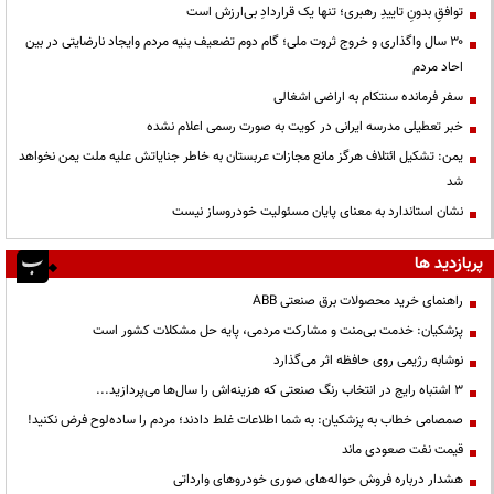
توافقِ بدونِ تاییدِ رهبری؛ تنها یک قراردادِ بی‌ارزش است
۳۰ سال واگذاری و خروج ثروت ملی؛ گام دوم تضعیف بنیه مردم وایجاد نارضایتی در بین
احاد مردم
سفر فرمانده سنتکام به اراضی اشغالی
خبر تعطیلی مدرسه ایرانی در کویت به صورت رسمی اعلام نشده
یمن: تشکیل ائتلاف هرگز مانع مجازات عربستان به خاطر جنایاتش علیه ملت یمن نخواهد
شد
نشان استاندارد به معنای پایان مسئولیت خودروساز نیست
پربازدید ها
راهنمای خرید محصولات برق صنعتی ABB
پزشکیان: خدمت بی‌منت و مشارکت مردمی، پایه حل مشکلات کشور است
نوشابه رژیمی روی حافظه اثر می‌گذارد
3 اشتباه رایج در انتخاب رنگ صنعتی که هزینه‌اش را سال‌ها می‌پردازید...
صمصامی خطاب به پزشکیان: به شما اطلاعات غلط دادند؛ مردم را ساده‌لوح فرض نکنید!
قیمت نفت صعودی ماند
هشدار درباره فروش حواله‌های صوری خودروهای وارداتی