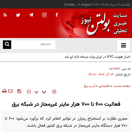
يکشنبه ۱۸ مرداد ۱۴۰۵
|
Sunday , 09 August 2026
از
و
ته
احراز هویت KYC در ایران وارد مرحله تازه ای شد
ن
نو
کد خبر:
۸۷۷۴۶۲
تاریخ انتشار:
۰۳ آذر ۱۴۰۴ - ۱۴:۰۸
صفحه نخست
»
اقتصادی
»
آب و برق
‍‍‍ پ
پ
فعالیت ۶۰۰ تا ۷۰۰ هزار ماینر غیرمجاز در شبکه برق
مجری نظارت بر استخراج رمزارز در توانیر اعلام کرد که برآورد می‌شود ۶۰۰ تا
۷۰۰ هزار دستگاه ماینر غیرمجاز در شبکه برق کشور فعال باشند.