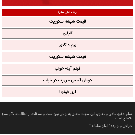
لینک های مفید
قیمت شیشه سکوریت
آلپاری
بیم دتکتور
قیمت شیشه سکوریت
فیلم آپنه خواب
درمان قطعی خروپف در خواب
لیزر فوتونا
تمام حقوق مادی و معنوی این سایت متعلق به بولتن نیوز است و استفاده از مطالب با ذکر منبع
بلامانع است.
طراحی و تولید: "
ایران سامانه
"