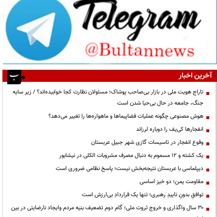
آخرین اخبار
تاراج هویت ملی در بازار بی‌صاحب پوشاک؛ مسئولان نظارت کجا خوابیده‌اند؟ / زیر سایه
جنگ، جامعه در حال بی‌حیا شدن است
هوش مصنوعی چگونه عملیات فضاپیماها و ماهواره‌ها را تغییر می‌دهد؟
انفجارها کی‌یف را دوباره لرزاند
وقوع انفجار در تاسیسات گازی شهر جبیل عربستان
یک کشته و ۱۲ مسموم به دنبال مصرف مشروبات الکلی در نیشابور
دیپلماسی با عربستان نتیجه‌بخش نیست؛ پاسخ نظامی ضروری است
مقاومت یمن؛ دو خیز اساسی
توافقِ بدونِ تاییدِ رهبری؛ تنها یک قراردادِ بی‌ارزش است
۳۰ سال واگذاری و خروج ثروت ملی؛ گام دوم تضعیف بنیه مردم وایجاد نارضایتی در بین