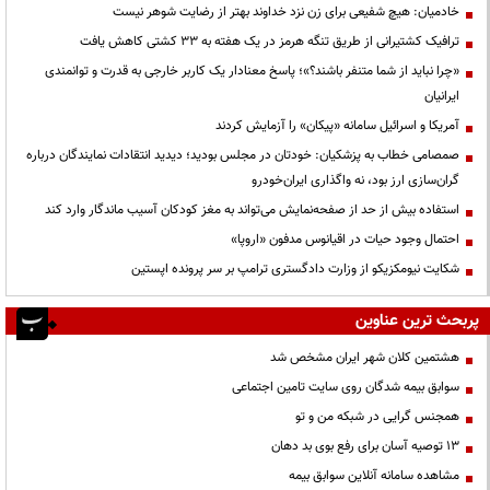
خادمیان: هیچ شفیعی برای زن نزد خداوند بهتر از رضایت شوهر نیست
ترافیک کشتیرانی از طریق تنگه هرمز در یک هفته به ۳۳ کشتی کاهش یافت
«چرا نباید از شما متنفر باشند؟»؛ پاسخ معنادار یک کاربر خارجی به قدرت و توانمندی
ایرانیان
آمریکا و اسرائیل سامانه «پیکان» را آزمایش کردند
صمصامی خطاب به پزشکیان: خودتان در مجلس بودید؛ دیدید انتقادات نمایندگان درباره
گران‌سازی ارز بود، نه واگذاری ایران‌خودرو
استفاده بیش از حد از صفحه‌نمایش می‌تواند به مغز کودکان آسیب ماندگار وارد کند
احتمال وجود حیات در اقیانوس مدفون «اروپا»
شکایت نیومکزیکو از وزارت دادگستری ترامپ بر سر پرونده اپستین
پربحث ترین عناوین
هشتمین کلان شهر ایران مشخص شد
سوابق بیمه شدگان روی سایت تامین اجتماعی
همجنس گرایی در شبکه من و تو
13 توصیه آسان برای رفع بوی بد دهان
مشاهده سامانه آنلاين سوابق بیمه