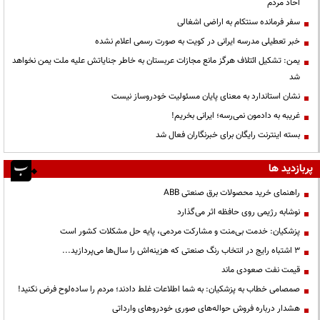
احاد مردم
سفر فرمانده سنتکام به اراضی اشغالی
خبر تعطیلی مدرسه ایرانی در کویت به صورت رسمی اعلام نشده
یمن: تشکیل ائتلاف هرگز مانع مجازات عربستان به خاطر جنایاتش علیه ملت یمن نخواهد
شد
نشان استاندارد به معنای پایان مسئولیت خودروساز نیست
غریبه به دادمون نمی‌رسه؛ ایرانی بخریم!
بسته اینترنت رایگان برای خبرنگاران فعال شد
پربازدید ها
راهنمای خرید محصولات برق صنعتی ABB
نوشابه رژیمی روی حافظه اثر می‌گذارد
پزشکیان: خدمت بی‌منت و مشارکت مردمی، پایه حل مشکلات کشور است
3 اشتباه رایج در انتخاب رنگ صنعتی که هزینه‌اش را سال‌ها می‌پردازید...
قیمت نفت صعودی ماند
صمصامی خطاب به پزشکیان: به شما اطلاعات غلط دادند؛ مردم را ساده‌لوح فرض نکنید!
هشدار درباره فروش حواله‌های صوری خودروهای وارداتی