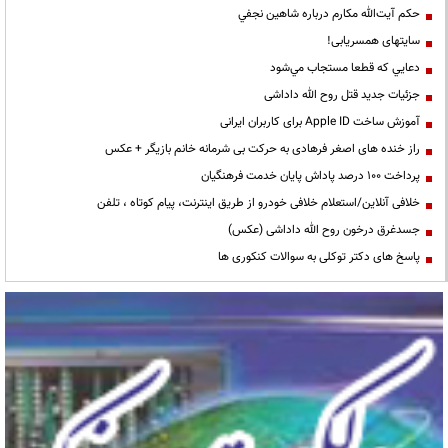
حكم آيت‌الله مكارم درباره شاهين نجفي
سایتهای همسریابی!
دعايي كه قطعا مستجاب مي‌شود
جزئیات جدید قتل روح الله داداشی
آموزش ساخت Apple ID برای کاربران ایرانی
راز خنده های اصغر فرهادی به حرکت بی شرمانه خانم بازیگر + عکس
پرداخت ۱۰۰ درصد پاداش پایان خدمت فرهنگیان
خلافی آنلاین/استعلام خلافی خودرو از طریق اینترنت، پیام کوتاه ، تلفن
جسدغرق درخون روح الله داداشی (عکس)
پاسخ های دکتر توکلی به سوالات کنکوری ها