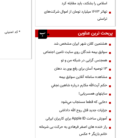
اسلامی را بشکند، باید مقابله کرد
تهاتر ۱۶۷۳ میلیارد تومان از اموال شرکت‌های
تراستی
* کد امنیتی
پربحث ترین عناوین
هشتمین کلان شهر ایران مشخص شد
سوابق بیمه شدگان روی سایت تامین اجتماعی
همجنس گرایی در شبکه من و تو
13 توصیه آسان برای رفع بوی بد دهان
مشاهده سامانه آنلاين سوابق بیمه
حكم آيت‌الله مكارم درباره شاهين نجفي
سایتهای همسریابی!
دعايي كه قطعا مستجاب مي‌شود
جزئیات جدید قتل روح الله داداشی
آموزش ساخت Apple ID برای کاربران ایرانی
راز خنده های اصغر فرهادی به حرکت بی شرمانه
خانم بازیگر + عکس