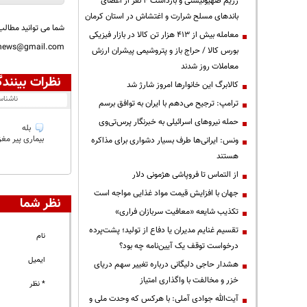
رژیم صهیونیستی و بازداشت ۴ نفر از اعضای
باندهای مسلح شرارت و اغتشاش در استان کرمان
شما می توانید مطالب 
معامله بیش از ۴۱۳ هزار تن کالا در بازار فیزیکی
nnews@gmail.com
بورس کالا / حراج باز و پتروشیمی پیشران ارزش
معاملات روز شدند
نظرات بینندگ
کالابرگ این خانوارها امروز شارژ شد
ناشنا
ترامپ: ترجیح می‌دهم با ایران به توافق برسم
حمله نیروهای اسرائیلی به خبرنگار پرس‌تی‌وی
بله
بیماری پیر مغ
ونس: ایرانی‌ها طرف بسیار دشواری برای مذاکره
هستند
از التماس تا فروپاشی هژمونی دلار
جهان با افزایش قیمت مواد غذایی مواجه است
نظر شما
تکذیب شایعه «معافیت سربازان فراری»
تقسیم غنایم مدیران یا دفاع از تولید؛ پشت‌پرده
نام
درخواست توقف یک آیین‌نامه چه بود؟
ایمیل
هشدار حاجی دلیگانی درباره تغییر سهم دریای
خزر و مخالفت با واگذاری امتیاز
* نظر
آیت‌الله جوادی آملی: با هرکس که وحدت ملی و