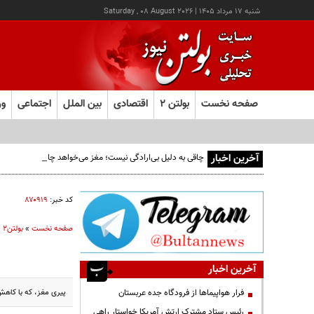
شنبه ۱۷ مرداد ۱۴۰۵
|
Saturday , 08 August 2026
صفحه نخست
بولتن ۲
اقتصادی
بین الملل
اجتماعی
ور
آخرین اخبار
چاقی به دلیل بی‌ارادگی نیست؛ مغز می‌خواهد چاق بمانیم!
کد خبر:
۸۷۰۹۱۹
صفحه نخست
»
بولتن2
»
آخرین اخبار
پیری مغز، که با کاهش 
فرار هواپیماها از فرودگاه جده عربستان
رئیس ستاد مشترک ارتش آمریکا خواستار راهی