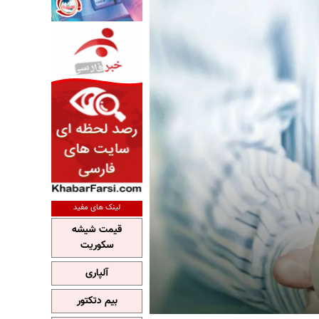
لینک های مفید
قیمت شیشه
سکوریت
آلپاری
بیم دتکتور