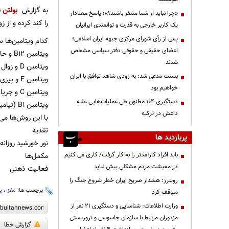
به گزارش
بولتن ن
«چرا نباید از شما متنفر باشند؟»؛ پاسخ معنادار
را کند کرده و از 
یک کاربر خارجی به قدرت و توانمندی ایرانیان
پس از رأی شورای مرکزی جبهه ایران اسلامی؛
کدام ویتامین‌ها س
اعضای حقیقی و حقوقی دفتر سیاسی مشخص
ویتامین B۱۲ و حافظه
شدند
ویتامین D و زوال عقل
بسنت مدعی شد: به زودی شاهد توافق با ایران
ویتامین E و پیری نورون‌ها
خواهیم بود
ویتامین C و جریان خون مغزی
دستگیری ۱۰۴ مظنون طی عملیات‌هایی علیه
ویتامین B۱ (تیامین) و انرژی مغز
داعش در ترکیه
با این روش‌ها می‌
تغذیه
پربازدید ها
نور خورشید روزانه
مکمل‌ها
باید افراد کارآمدتر را به کار گرفت/ کاری می کنیم
در معیشت مردم مشکلی پیش نیاید
فعالیت ذهنی
رویترز: هشدار صریح ایران خطر شروع جنگ را
برچسب ها:
مغز
،
پ
متوقف کرد
وزارت اطلاعات: شناسایی و دستگیری ۲۱ نفر از
مزدوران مرتبط با سازمان جاسوسی و تروریستی
گزارش خطا