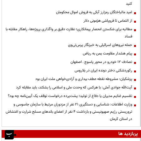
کنید
امید مالباختگان رمزارز آبکی به فروش اموال محکومان
از التماس تا فروپاشی هژمونی دلار
مطالبه برای شکستن انحصار پیمانکاری؛ نظارت دقیق بر واگذاری پروژه‌ها، راهکار مقابله با
فساد
حمله نیروهای اسرائیلی به خبرنگار پرس‌تی‌وی
پیام هشدار مقاومت یمن به ریاض
تصادف ۱۲ خودرو در محور یاسوج ـ اصفهان
رکوردشکنی دختر دونده ایران در بلاروس
پزشکیان: مشروطه نقطه عطف بیداری و آزادی‌خواهی ملت ایران بود
آیت‌الله جوادی آملی: با هرکس که وحدت ملی و اسلامی را بشکند، باید مقابله کرد
تقسیم غنایم مدیران یا دفاع از تولید؛ پشت‌پرده درخواست توقف یک آیین‌نامه چه بود؟
وزارت اطلاعات: شناسایی و دستگیری ۲۱ نفر از مزدوران مرتبط با سازمان جاسوسی و
تروریستی رژیم صهیونیستی و بازداشت ۴ نفر از اعضای باندهای مسلح شرارت و اغتشاش
در استان کرمان
پربازدید ها