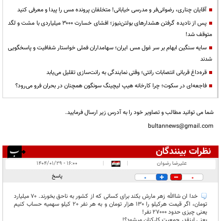
آقایان چناری، رضوانی‌فر و مدرسی خیابانی! متخلفان پرونده مس را پیدا و معرفی کنید
پس از نادیده گرفتن هشدارهای بولتن‌نیوز؛ افشای خسارت ۳۰۰۰ میلیاردی با مشت و لگد
متوقف شد!
سایه سنگین ابهام بر سر غول مس ایران؛ سهامداران فملی خواستار شفافیت و پاسخگویی
شدند
قره‌داغ قربانی انتصابات رانتی؛ وقتی نمایندگی به رانت‌سازی تقلیل می‌یابد
فاجعه‌ای در سکوت؛ چرا کارخانه هیپ لیچینگ سونگون همچنان در بحران فرو می‌رود؟
شما می توانید مطالب و تصاویر خود را به آدرس زیر ارسال فرمایید.
bultannews@gmail.com
نظرات بینندگان
انتشار یافته:
۱
علیرضا رضوان
|
|
۱۶:۰۰ - ۱۴۰۴/۰۱/۲۹
در انتظار بررسی:
پاسخ
0
0
غیر قابل انتشار:
خدا ان شاالله زهر مارش بکند برای کسانی که از کشور به ناحق بخورند. 70 میلیارد
تومان، اگر قیمت هرکیلو را 130 هزار تومان و به هر نفر 20 کیلو سهمیه حساب کنیم
یعنی چیزی حدود 27000 نفر!
یعنی اینقدر جمعیت کارکنان میشود؟!