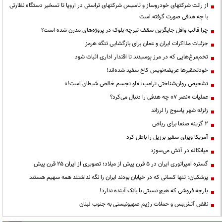
از رانت‌ شرکتهای خودروساز و تاسیس شرکتهای تراستی در اروپا تا تسخیر دستگاه نظارتی
با چه هدفی صورت گرفته است
چرا قالب وافل جایگزین سقف تیرچه بلوک در پروژه‌های مدرن شده است؟
جزئیات مذاکرات ایران و عمان برای بازگشایی تنگه هرمز
تخم‌مرغ‌هایی که در مرز پوسیدند تا اقتدار اداری اثبات شود
خودتحقیرها عریضه‌نویس کاخ سفید شده‌اند!
تشخیص روان‌شناختی ترامپ: «او تجسم خالص شیطان است!»
عملیات «نصر ۷» چه هدفی را دنبال می‌کرد؟
زلزله شهر یاسوج را لرزاند
۲ گزینه صنعا برای ریاض
آمریکا ویزای سفیر برزیل را باطل کرد
میانکاله در آتش می‌سوزد
گستره امپراتوری ایران در ۵ قرن پیش از میلاد؛ تصویری از ایران ۲۵ قرن پیش
پزشکیان: تنها کسانی که در خیابان بودند ایران را نگه نداشتند همه سهیم هستند
پارچه فروشی که هیچ نسبتی با بانک آینده ندارد!
نقض آتش‌بس و حملات رژیم صهیونیستی به جنوب لبنان