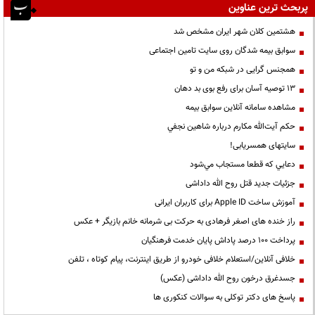
پربحث ترین عناوین
هشتمین کلان شهر ایران مشخص شد
سوابق بیمه شدگان روی سایت تامین اجتماعی
همجنس گرایی در شبکه من و تو
13 توصیه آسان برای رفع بوی بد دهان
مشاهده سامانه آنلاين سوابق بیمه
حكم آيت‌الله مكارم درباره شاهين نجفي
سایتهای همسریابی!
دعايي كه قطعا مستجاب مي‌شود
جزئیات جدید قتل روح الله داداشی
آموزش ساخت Apple ID برای کاربران ایرانی
راز خنده های اصغر فرهادی به حرکت بی شرمانه خانم بازیگر + عکس
پرداخت ۱۰۰ درصد پاداش پایان خدمت فرهنگیان
خلافی آنلاین/استعلام خلافی خودرو از طریق اینترنت، پیام کوتاه ، تلفن
جسدغرق درخون روح الله داداشی (عکس)
پاسخ های دکتر توکلی به سوالات کنکوری ها