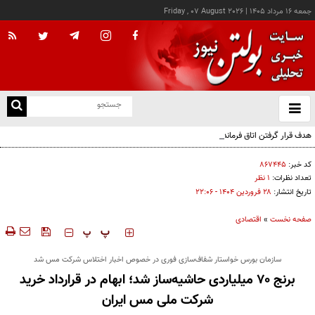
جمعه ۱۶ مرداد ۱۴۰۵
|
Friday , 07 August 2026
از
و
ته
هدف قرار گرفتن اتاق‌ فرماندهی مزدوران عربستان در یمن
ن
نو
کد خبر:
۸۶۷۴۴۵
تعداد نظرات:
۱ نظر
تاریخ انتشار:
۲۸ فروردين ۱۴۰۴ - ۲۲:۰۶
صفحه نخست
»
اقتصادی
‍‍‍ پ
پ
سازمان بورس خواستار شفاف‌سازی فوری در خصوص اخبار اختلاس شرکت مس شد
برنج ۷۰ میلیاردی حاشیه‌ساز شد؛ ابهام در قرارداد خرید
شرکت ملی مس ایران