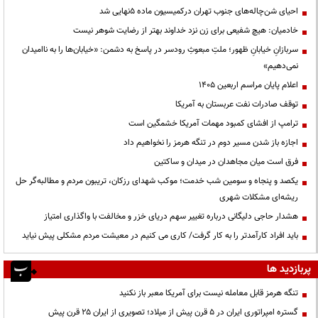
احیای شن‌چاله‌های جنوب تهران درکمیسیون ماده ۵نهایی شد
خادمیان: هیچ شفیعی برای زن نزد خداوند بهتر از رضایت شوهر نیست
سربازانِ خیابانِ ظهور؛ ملتِ مبعوثِ رودسر در پاسخ به دشمن: «خیابان‌ها را به ناامیدان
نمی‌دهیم»
اعلام پایان مراسم اربعین ۱۴۰۵
توقف صادرات نفت عربستان به آمریکا
ترامپ از افشای کمبود مهمات آمریکا خشمگین است
اجازه باز شدن مسیر دوم در تنگه هرمز را نخواهیم داد
فرق است میان مجاهدان در میدان و ساکتین
یکصد و پنجاه و سومین شب خدمت؛ موکب شهدای رزکان، تریبون مردم و مطالبه‌گر حل
ریشه‌ای مشکلات شهری
هشدار حاجی دلیگانی درباره تغییر سهم دریای خزر و مخالفت با واگذاری امتیاز
باید افراد کارآمدتر را به کار گرفت/ کاری می کنیم در معیشت مردم مشکلی پیش نیاید
پربازدید ها
تنگه هرمز قابل معامله نیست برای آمریکا معبر باز نکنید
گستره امپراتوری ایران در ۵ قرن پیش از میلاد؛ تصویری از ایران ۲۵ قرن پیش