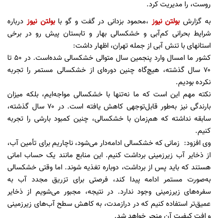
روست، را مدیریت کرد.
به گزارش
بولتن نیوز
،محمود بزدانی در گفت و گو با
بولتن نیوز
درباره
شرایط بحرانی کم‌آبی و خشکسالی بهار و تابستان پیش رو در برخی
استانهای با تنش آبی از جمله تهران، اظهار داشت:
کشور ما امسال وارد پنجمین سال متوالی خشکسالی شده‌است. در ۵۰ تا
۷۰ سال گذشته، هیچ‌گاه چنین دوره‌ای از خشکسالی مستمر را تجربه
نکرده بودیم.
نکته مهم این است که ما نه‌تنها با خشکسالی مواجه‌ایم، بلکه میزان
بارندگی نیز به‌طور قابل‌توجهی کاهش یافته است. در ۷۰ سال گذشته،
سابقه نداشته که هم‌زمان با خشکسالی، چنین کمبود بارشی را تجربه
کنیم.
وی افزود: زمانی که خشکسالی ادامه‌دار می‌شود، ناچاریم برای تأمین آب،
از ذخایر آب زیرزمینی برداشت کنیم. این منابع مانند یک حساب امانی
هستند که باید پس از برداشت، دوباره تغذیه شوند. اما وقتی خشکسالی
به‌صورت مستمر ادامه پیدا کند، فرصتی برای تزریق مجدد آب به
سفره‌های زیرزمینی وجود ندارد. در نتیجه، مجبور می‌شویم از ذخایر
عمیق‌تر استفاده کنیم که در درازمدت، به کاهش سطح آب‌های زیرزمینی
و افت کیفیت آن منجر خواهد شد.