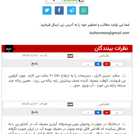
شما می توانید مطالب و تصاویر خود را به آدرس زیر ارسال فرمایید.
bultannews@gmail.com
نظرات بینندگان
انتشار یافته:
۲
ناشناس
|
|
۰۰:۰۲ - ۱۴۰۴/۰۱/۰۷
در انتظار بررسی:
پاسخ
0
0
غیر قابل انتشار:
سلام. سبزی کاران ، سبزیجات را به ارتفاع ۵۰تا ۶۰ سانت می کارند. چون کیلویی
می فروشند، آنوقت مصرف کننده نصف بیشترش رابه زباله می ریزد ، همین زباله چند
مرحله یارانه می خورد ، آب وبرق. حمل ...
ناشناس
|
|
۰۴:۵۶ - ۱۴۰۴/۰۱/۱۲
پاسخ
0
0
درحالیکه در جهان با روشهای نوین وپیشرفته آبیاری مصرف آب در کشاورزی را به
حداقل رسانیده اند اقدامی قابل توجه وموثر در مصرف بهینه آب در ایران صورت نگرفته
است حتی روش غرقابی که بدترین نوع آبیاری از نظر اتلاف فراوان آب و آسیب به گیاه