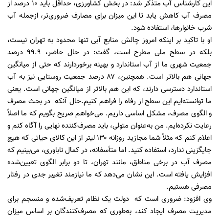
این کارشناس آب متذکر شد: در بخش کشاورزی، حداقل باید ۱۰ درصد از
مصرف آب کاهش یابد تا این میزان برای مصارف ضروری‌تر، ازجمله آب
شرب خانوارها، استفاده شود.
او با تاکید بر اینکه امروز چالش منابع آبی تنها محدود به تهران نیست،
بلکه در سطح ملی مطرح است، گفت: در حال حاضر، ۹۹.۹ درصد
جمعیت شهری ما از آب استاندارد و بهینه برخوردارند که حتی از میانگین
جهانی هم بالاتر است. همچنین، ۸۷ درصد جمعیت روستایی نیز به آب
استاندارد دسترسی دارند، که این هم بالاتر از میانگین جهانی است. یعنی
ما توانسته‌ایم این سطح از رفاه را فراهم کنیم.حال آنکه در بحث مصرف
و الگوی مصرف، مشکل اساسی داریم. می‌خواهم صریح بگویم که ما اصلاً
رعایت نکرده‌ایم. من به‌عنوان متولی، باید مصرف‌کننده نهایی را آگاه کنم و
اعلام کنم که مثلاً شما مجازید روزانه ۱۳۰ لیتر از این کالای حیاتی که هیچ
جایگزینی ندارد، استفاده کنید. اما متأسفانه، در کمال ناباوری، می‌بینیم که
مصرف آب در برخی مناطق، مانند تهران، تا دو برابر الگوی تعیین‌شده
افزایش یافته است. این نشان می‌دهد که ما نیازمند تغییر جدی در رفتار
مصرفی هستیم.
وی افزود: ضروری است که دولت یک نظام تعریف‌شده و منسجم برای
مدیریت مصرف ایجاد کند، به‌طوری که مصرف‌کنندگان بر اساس میزان