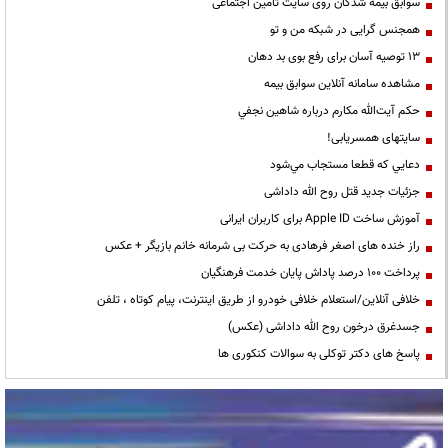
سوابق بیمه شدگان روی سایت تامین اجتماعی
همجنس گرایی در شبکه من و تو
13 توصیه آسان برای رفع بوی بد دهان
مشاهده سامانه آنلاين سوابق بیمه
حكم آيت‌الله مكارم درباره شاهين نجفي
سایتهای همسریابی!
دعايي كه قطعا مستجاب مي‌شود
جزئیات جدید قتل روح الله داداشی
آموزش ساخت Apple ID برای کاربران ایرانی
راز خنده های اصغر فرهادی به حرکت بی شرمانه خانم بازیگر + عکس
پرداخت ۱۰۰ درصد پاداش پایان خدمت فرهنگیان
خلافی آنلاین/استعلام خلافی خودرو از طریق اینترنت، پیام کوتاه ، تلفن
جسدغرق درخون روح الله داداشی (عکس)
پاسخ های دکتر توکلی به سوالات کنکوری ها