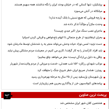
پزشکیان: تنها کسانی که در خیابان بودند ایران را نگه نداشتند همه سهیم هستند
میانکاله در آتش می‌سوزد
پارچه فروشی که هیچ نسبتی با بانک آینده ندارد!
وحدت مکرّراً و مؤکّداً تذکر داده شد
ماجرای نصب سنگ مزار اکبر عبدی چیست؟
بحران اینفانتینو؛ از طرح جنجالی تا اتهام باج‌خواهی و قربانی کردن اسپانیا
دست نزنید؛ لمس نوزاد حیات وحش می‌تواند منجر به رد شدنشان توسط مادرشان شود
باید افراد کارآمدتر را به کار گرفت/ کاری می کنیم در معیشت مردم مشکلی پیش نیاید
چاقی به دلیل بی‌ارادگی نیست؛ مغز می‌خواهد چاق بمانیم!
موکب شهدای رزکان؛ ۱۵۲ شب همدلی، خدمت و میزبانی از مردم ولایت‌مدار شهریار
رویترز: هشدار صریح ایران خطر شروع جنگ را متوقف کرد
پل شهرستان پل‌سفید پس از ۲۵ سال به مرحله بهره‌برداری رسید
پیامدهای کنوانسیون خزر از واگذاری بحرین هم زیان‌بارتر است
پربحث ترین عناوین
هشتمین کلان شهر ایران مشخص شد