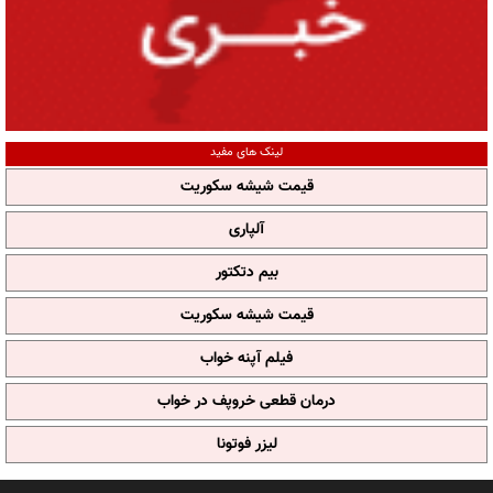
لینک های مفید
قیمت شیشه سکوریت
آلپاری
بیم دتکتور
قیمت شیشه سکوریت
فیلم آپنه خواب
درمان قطعی خروپف در خواب
لیزر فوتونا