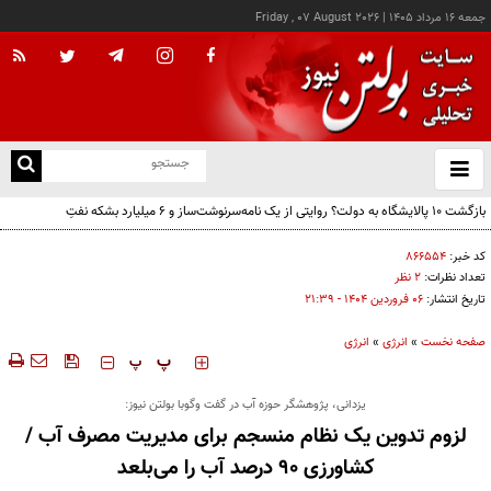
جمعه ۱۶ مرداد ۱۴۰۵
|
Friday , 07 August 2026
از
و
ته
بازگشت ۱۰ پالایشگاه به دولت؟ روایتی از یک نامه‌سرنوشت‌ساز و ۶ میلیارد بشکه نفتِ
ن
بدون‌حساب
نو
کد خبر:
۸۶۶۵۵۴
تعداد نظرات:
۲ نظر
تاریخ انتشار:
۰۶ فروردين ۱۴۰۴ - ۲۱:۳۹
صفحه نخست
»
انرژی
»
انرژی
‍‍‍ پ
پ
یزدانی، پژوهشگر حوزه آب در گفت وگو‌با بولتن نیوز:
لزوم تدوین یک نظام منسجم برای مدیریت مصرف آب /
کشاورزی ۹۰ درصد آب را می‌بلعد