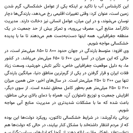
این کارشناس آب با تاکید بر اینکه یکی از عوامل خشکسالی، گرم شدن
زمین است، عنوان کرد: وقتی تغییرات اقلیمی رخ می‌دهد، بارندگی‌ها دچار
نوسان می‌شوند، و در این میان، عوامل انسانی نیز دخالت دارند. مدیریت
ناکارآمد منابع آبی، مصرف بی‌رویه، و تمرکز بیش از حد جمعیت در یک
منطقه جغرافیایی، همه اینها دست‌به‌دست هم می‌دهند تا ما با پدیده
خشکسالی مواجه شویم.
وی افزود: متوسط بارندگی در جهان حدود 800 تا 850 میلی‌متر است، در
حالی که این میزان در آسیا بین 600 تا 650 میلی‌متر می‌باشد. در کشور
ما، به دلیل موقعیت جغرافیایی خاص، تأثیر تابش خورشید، وسعت زیاد
فلات ایران و قرار گرفتن در یکی از گرم‌ترین مناطق دنیا، میانگین بارندگی
تنها بین 200 تا 250 میلی‌متر است. در سال‌های اخیر، حتی همین میزان
200 تا 250 میلی‌متر هم به‌طور کامل محقق نشده است. از سوی دیگر،
افزایش جمعیت و توزیع نامتوازن آن، همراه با دمای بالای برخی مناطق،
باعث شده که ما با مشکلات شدیدتری در مدیریت منابع آبی مواجه
شویم.
بزدانی یادآورشد: در شرایط خشکسالی تاکنون، رویکرد دولت‌ها این بوده
که از مردم انتظار داشته‌اند با مشکل کنار بیایند، در حالی که دولت‌ها هم
نتوانسته‌اند راهکار مؤثری ارائه دهند.از آنجا که ابزارهای سیاست‌گذاری و