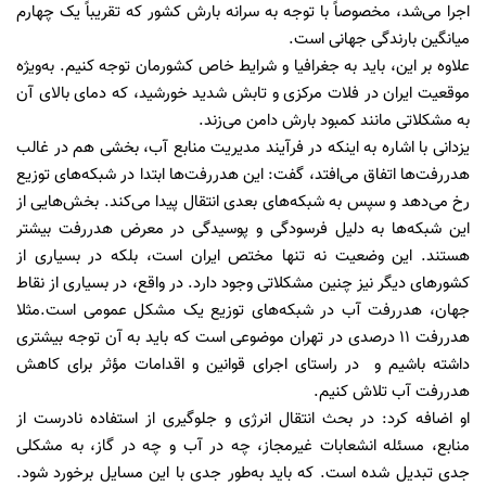
اجرا می‌شد، مخصوصاً با توجه به سرانه بارش کشور که تقریباً یک چهارم
میانگین بارندگی جهانی است.
علاوه بر این، باید به جغرافیا و شرایط خاص کشورمان توجه کنیم. به‌ویژه
موقعیت ایران در فلات مرکزی و تابش شدید خورشید، که دمای بالای آن
به مشکلاتی مانند کمبود بارش دامن می‌زند.
یزدانی با اشاره به اینکه در فرآیند مدیریت منابع آب، بخشی هم در غالب
هدررفت‌ها اتفاق می‌افتد، گفت: این هدررفت‌ها ابتدا در شبکه‌های توزیع
رخ می‌دهد و سپس به شبکه‌های بعدی انتقال پیدا می‌کند. بخش‌هایی از
این شبکه‌ها به دلیل فرسودگی و پوسیدگی در معرض هدررفت بیشتر
هستند. این وضعیت نه تنها مختص ایران است، بلکه در بسیاری از
کشورهای دیگر نیز چنین مشکلاتی وجود دارد. در واقع، در بسیاری از نقاط
جهان، هدررفت آب در شبکه‌های توزیع یک مشکل عمومی است.مثلا
هدررفت 11 درصدی در تهران موضوعی است که باید به آن توجه بیشتری
داشته باشیم و در راستای اجرای قوانین و اقدامات مؤثر برای کاهش
هدررفت آب تلاش کنیم.
او اضافه کرد: در بحث انتقال انرژی و جلوگیری از استفاده نادرست از
منابع، مسئله انشعابات غیرمجاز، چه در آب و چه در گاز، به مشکلی
جدی تبدیل شده است. که باید به‌طور جدی با این مسایل برخورد شود.