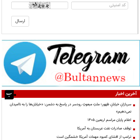
آخرین اخبار
سربازانِ خیابانِ ظهور؛ ملتِ مبعوثِ رودسر در پاسخ به دشمن: «خیابان‌ها را به ناامیدان
نمی‌دهیم»
اعلام پایان مراسم اربعین ۱۴۰۵
توقف صادرات نفت عربستان به آمریکا
ترامپ از افشای کمبود مهمات آمریکا خشمگین است