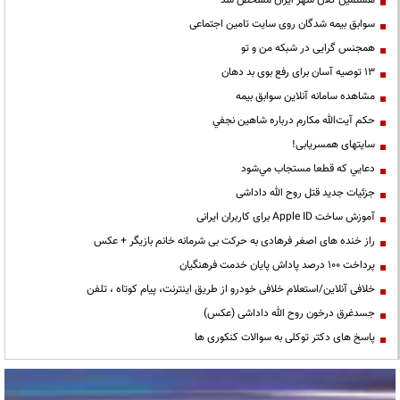
هشتمین کلان شهر ایران مشخص شد
سوابق بیمه شدگان روی سایت تامین اجتماعی
همجنس گرایی در شبکه من و تو
13 توصیه آسان برای رفع بوی بد دهان
مشاهده سامانه آنلاين سوابق بیمه
حكم آيت‌الله مكارم درباره شاهين نجفي
سایتهای همسریابی!
دعايي كه قطعا مستجاب مي‌شود
جزئیات جدید قتل روح الله داداشی
آموزش ساخت Apple ID برای کاربران ایرانی
راز خنده های اصغر فرهادی به حرکت بی شرمانه خانم بازیگر + عکس
پرداخت ۱۰۰ درصد پاداش پایان خدمت فرهنگیان
خلافی آنلاین/استعلام خلافی خودرو از طریق اینترنت، پیام کوتاه ، تلفن
جسدغرق درخون روح الله داداشی (عکس)
پاسخ های دکتر توکلی به سوالات کنکوری ها