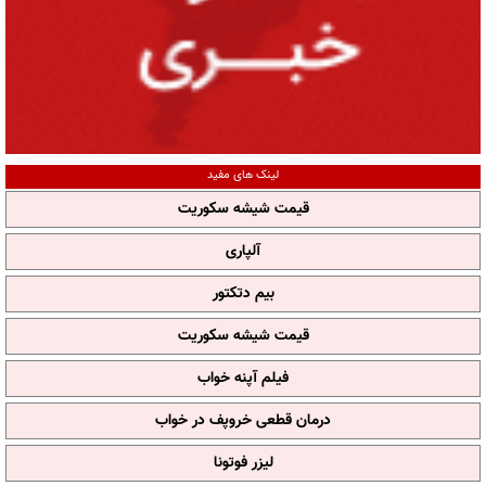
لینک های مفید
قیمت شیشه سکوریت
آلپاری
بیم دتکتور
قیمت شیشه سکوریت
فیلم آپنه خواب
درمان قطعی خروپف در خواب
لیزر فوتونا