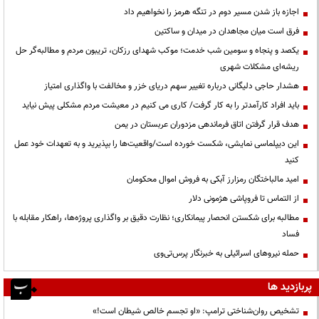
اجازه باز شدن مسیر دوم در تنگه هرمز را نخواهیم داد
فرق است میان مجاهدان در میدان و ساکتین
یکصد و پنجاه و سومین شب خدمت؛ موکب شهدای رزکان، تریبون مردم و مطالبه‌گر حل
ریشه‌ای مشکلات شهری
هشدار حاجی دلیگانی درباره تغییر سهم دریای خزر و مخالفت با واگذاری امتیاز
باید افراد کارآمدتر را به کار گرفت/ کاری می کنیم در معیشت مردم مشکلی پیش نیاید
هدف قرار گرفتن اتاق‌ فرماندهی مزدوران عربستان در یمن
این دیپلماسی نمایشی، شکست خورده است/واقعیت‌ها را بپذیرید و به تعهدات خود عمل
کنید
امید مالباختگان رمزارز آبکی به فروش اموال محکومان
از التماس تا فروپاشی هژمونی دلار
مطالبه برای شکستن انحصار پیمانکاری؛ نظارت دقیق بر واگذاری پروژه‌ها، راهکار مقابله با
فساد
حمله نیروهای اسرائیلی به خبرنگار پرس‌تی‌وی
پربازدید ها
تشخیص روان‌شناختی ترامپ: «او تجسم خالص شیطان است!»