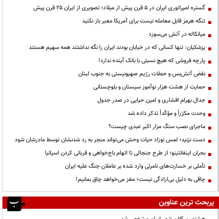
گستره امپراتوری ایران در ۵ قرن پیش از میلاد؛ تصویری از ایران ۲۵ قرن پیش
تنگه هرمز قابل معامله نیست برای آمریکا معبر باز نکنید
میانکاله در آتش می‌سوزد
پزشکیان: تنها کسانی که در خیابان بودند ایران را نگه نداشتند همه سهیم هستند
پارچه فروشی که هیچ نسبتی با بانک آینده ندارد!
نقض آتش‌بس و حملات رژیم صهیونیستی به جنوب لبنان
حمایت از هشت هزار نوآموز سیستان و بلوچستانی
جدال بهرام افشاری و امین حیایی در صدر جدول
وحدت مکرّراً و مؤکّداً تذکر داده شد
ماجرای نصب سنگ مزار اکبر عبدی چیست؟
دست نزنید؛ لمس نوزاد حیات وحش می‌تواند منجر به رد شدنشان توسط مادرشان شود
بحران اینفانتینو؛ از طرح جنجالی تا اتهام باج‌خواهی و قربانی کردن اسپانیا
تأملی بر خسارت‌های نامرئی وارد شده بر عاملان جنگ علیه ایران
چاقی به دلیل بی‌ارادگی نیست؛ مغز می‌خواهد چاق بمانیم!
پربحث ترین عناوین