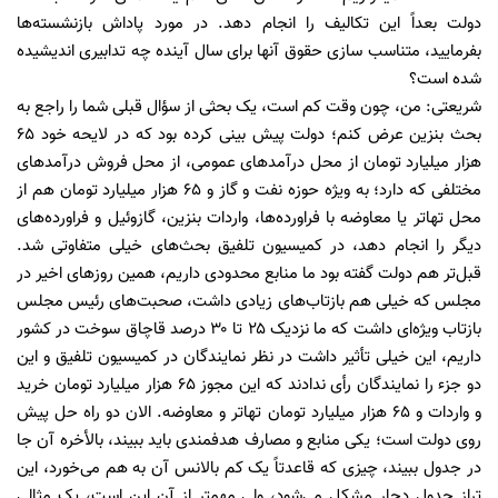
دولت بعداً این تکالیف را انجام دهد. در مورد پاداش بازنشسته‌ها
بفرمایید، متناسب سازی حقوق آنها برای سال آینده چه تدابیری اندیشیده
شده است؟
شریعتی: من، چون وقت کم است، یک بحثی از سؤال قبلی شما را راجع به
بحث بنزین عرض کنم؛ دولت پیش بینی کرده بود که در لایحه خود ۶۵
هزار میلیارد تومان از محل درآمد‌های عمومی، از محل فروش درآمد‌های
مختلفی که دارد؛ به ویژه حوزه نفت و گاز و ۶۵ هزار میلیارد تومان هم از
محل تهاتر یا معاوضه با فراورده‌ها، واردات بنزین، گازوئیل و فراورده‌های
دیگر را انجام دهد، در کمیسیون تلفیق بحث‌های خیلی متفاوتی شد.
قبل‌تر هم دولت گفته بود ما منابع محدودی داریم، همین روز‌های اخیر در
مجلس که خیلی هم بازتاب‌های زیادی داشت، صحبت‌های رئیس مجلس
بازتاب ویژه‌ای داشت که ما نزدیک ۲۵ تا ۳۰ درصد قاچاق سوخت در کشور
داریم، این خیلی تأثیر داشت در نظر نمایندگان در کمیسیون تلفیق و این
دو جزء را نمایندگان رأی ندادند که این مجوز ۶۵ هزار میلیارد تومان خرید
و واردات و ۶۵ هزار میلیارد تومان تهاتر و معاوضه. الان دو راه حل پیش
روی دولت است؛ یکی منابع و مصارف هدفمندی باید ببیند، بالأخره آن جا
در جدول ببیند، چیزی که قاعدتاً یک کم بالانس آن به هم می‌خورد، این
تراز جدول دچار مشکل می‌شود، ولی مهمتر از آن این است، یک مثالی