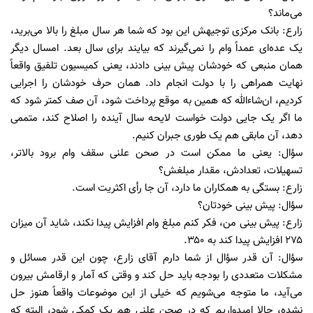
می‌ماند؟
زارع: بانک مرکزی توجیهش این بود که شما هر سال مبلغ را بالا می‌برید،
یک عده‌ای عمداً وام را نمی‌گیرند که بیایند برای سال بعد. امسال دیگر
همان منبعی که خودشان پیش بینی دادند، یعنی کمیسیون تلفیق واقعاً
نهایت همراهی را با دولت انجام داد. همان حرف خودشان را اجرایی
کردیم، ان‌شاءالله که همین به موقع پرداخت شود، آن صف کمتر شود که
ما اگر یک جایی دولت خواست لایحه سال آینده را اصلاح کند، متممی
دهد، آن مابقی هم یک طوری جبران کنیم.
سؤال: یعنی ما ممکن است در صحن علنی سقف وام برود بالاتر،
تسهیلات، تعدادش، مقدار مبلغش؟
زارع: بستگی به همکاران ما دارد، آن جا رأی اکثریت است.
سؤال: پیش بینی خودتان؟
زارع: پیش بینی من، فکر کنم مبلغ وام افزایش پیدا نکند، شاید آن میزان
۲۷۵ افزایش پیدا کند به ۳۵۰.
سؤال: آن قدر سؤال از شما دارم آقای زارع، چون این قدر مسائل و
مشکلات متعددی را بودجه باید حل کند و وقتی که آمار و ارقامش بیرون
می‌آید، ما متوجه می‌شویم که خیلی از این موضوعات واقعاً هنوز حل
نشده، حالا امیدواریم که در صحن علنی هم یک کمکی شود، البته که