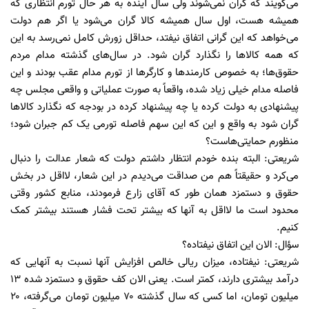
می‌گویند که گران نمی‌شوند ولی سال آینده به هر حال تورم انتظاری که
همیشه هست، اول سال همیشه کالا گران می‌شود یا اگر هم دولت
می‌خواهد که این گرانی اتفاق نیفتد، حداقل زورش کامل نمی‌رسد به این
که همه کالا‌ها را نگذارد گران شود. در سال‌های گذشته مدام مردم
حقوق‌ها؛ به خصوص کارمند‌ها و کارگر‌ها از تورم مدام عقب بودند و این
فاصله مدام خیلی زیاد شده، واقعاً به صورت عملیاتی و واقعی مجلس چه
پیشنهادی به دولت کرده یا چه پیشنهاد کرده در بودجه که نگذارد کالا‌ها
گران شود به واقع و این که این سهم فاصله تورمی یک کم جبران شود؛
منظورم حمایتی‌هاست؟
شریعتی: البته بنده خودم انتظار داشتم دولت که شعار عدالت را دنبال
می‌کرد و حقیقتاً هم من صداقت می‌دیدم در این شعار، لااقل در بخش
حقوق و دستمزد همان طور که آقای زارع فرمودند، منابع کشور وقتی
محدود است ما لااقل به آنها که بیشتر تحت فشار هستند بیشتر کمک
کنیم.
سؤال: الان این اتفاق نیفتاده؟
شریعتی: نیفتاده، میزان ریالی خالص افزایش آنها نسبت به آنهایی که
درآمد بیشتری دارند، کمتر است. یعنی الان کف حقوق و دستمزد شده ۱۳
میلیون تومان، اما کسی که سال گذشته ۷۰ میلیون تومان می‌گرفته، ۲۰