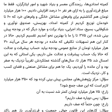
کمیته امدادی‌ها، رزمندگان معسر و بنیاد شهید و امور ایثارگران، فقط ما
مبلغ فرزندآوری را به ازای هر نفر ۱۰ درصد افزایش دادیم. ۱۰۰ هزار میلیارد
تومان هم گذاشتیم برای وام‌های مشاغل خانگی و وام‌های خرد که ۶۰ تا
خودمان توزیع کردیم از کمیته امداد، بهزیستی، صندوق نوآوری و
شکوفایی، بسیج، ستاد اجرایی، بنیاد برکت و موارد دیگر که در بودجه پیش
بینی شده، این ۳۷۵ تا را ما با بهترین نحو آمدیم تقسیم کردیم. حالا در
کنار این هم تسهیلات تکلیفی که مانده در بودجه هر سال می‌آیند ۳۰
هزار میلیارد تومان از منابع عمومی بودجه بیاید حساب پیشرفت و عدالت
که حالا یک حساب پیشرفت و عدالت ملی داریم، یکی استانی که به این
امسال شد ۳۵ هزار تا، سال‌های گذشته عملکردش تقریباً نزدیک به صفر
بود و آن مانده را آوردیم، یک جا هم برای مشاغل صنعتی و فضای کسب
و کار، نزدیک است.
سؤال: مرکز پژوهش‌های مجلس پیش بینی کرده بود که ۳۵۰ هزار میلیارد
لازم است که این صف جمع شود؟
زارع: ۷۵ هزار میلیارد تومان کمتر شد نسبت به آن
سؤال: پس دوباره صف داریم؟
زارع: چون حتماً که صف داریم
سؤال: کار‌های این قانون جوانی جمعیت و فرزندآوری باز هم راکد