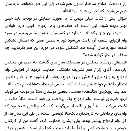
زارع: بحث اصلاح ساختار قانون هم شده، ولی این طور بخواهد تازه سال
دوم می‌شود، که اجرایی شود ان‌شاءالله.
سؤال: یکی از نکات خیلی مهمی که به صورت حمایتی در بودجه باید خیلی
بهتر دیده شود؛ این است که صف‌های وام ازدواج خیلی دارد طولانی
می‌شود، آن چیزی که الان دوباره در کمیسیون تلفیق ما می‌بینیم در مورد
وام ازدواج، سقف آن باعث می‌شود دوباره همین صفی که امسال تشکیل
شده، دوباره سال آینده هم تشکیل شود، در مورد این هم بفرمایید چه
سقفی در نظر گرفته شده؟
شریعتی: رویکرد مجلس در مصوبات سال‌های گذشته به خصوص مجلس
یازدهم، آقای زارع هم تشریف داشتند، حمایت کردیم از افزایش وام
ازدواج به ویژه برای کاهش سن ازدواج، بعضی از تشویق‌ها را قرار دادیم.
انتظار داشتیم دولت هم حمایت کند. بعضی از پرداخت‌ها انجام نشد. الان
هم یک رویکردی متأسفانه هست. بعضی دوستان مثلاً در دولت می‌گویند
اینها ضروری نیست. وام ازدواج یک پرداخت بی‌خود است، مثلاً دولت را
اذیت می‌کند و مثلاً وزیر اقتصاد می‌گویند که یک چالشی شده بود که
وام‌های پرداختی به کارمندان بانک‌ها؛ تجمعی است، در طی این سال‌ها، از
کل وام ازدواج بیشتر بوده. ولی ایشان حمایت کرد، گفت من از کارکنان
خودم باید حمایت کنم. واقعاً ما باید ببینیم کجا نیاز است. همین حرفی