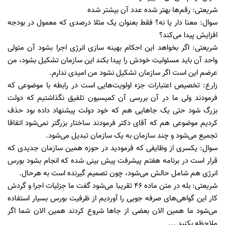
شریعتی: رقم‌ها بهتر شده عدد آن بیشتر شده
سوال: معنا دار یا نه؟ فقط بعنوان یک مثلا درصدی که معمول در بودجه
افزایش پیدا می‌کند؟
شریعتی: اگر بخواهد این احکام بهینه سازی انرژی اجرا بشود آن متولی
واحد آن باید مسئولیت خودش را پیدا بکند این سازمان تشکیل بشود، من
عرضم این است اگر سازمان تشکیل نشود من امیدی ندارم.
زارع: تخصیص اعتبارات جزء اولویت‌هایی است در رابطه با موضوعی که
فرمودند ولی ما در آن بررسی آن کمیسیون تلفیق نگذاشتیم که دولت
بزرگ شود حتی یک جا‌هایی هم که خود دولت پیشنهاد داده بود حذف
کردیم موضوعی هم که آقای دکتر فرمودند ساختار بزرگتر نمی‌شود اتفاقا
تجمیع می‌شود و چند سازمان به یک سازمان تبدیل می‌شود.
سوال: یکسری از وظایفی که فرمودید در حوزه همین سازمان جدیدی که
قرار است در برنامه هفتم پیشرفت پیش بینی شده که انجام بشود بورس
انرژی هم شامل حالش می‌شود، چون تصمیم گیرنده است به هرحال.
شریعتی: بله در متن ماده ۴۶ تقریبا می‌شود گفت ما جزئیات اجرا و گردش
کار این گواهی‌های صرفه جویی را آوردیم از ظرفیت بورس بسیار استفاده
می‌شود ما همین الان بعضی از جا‌ها شروع کردند همین الان شما اگر
ملاحظه بکنید ...