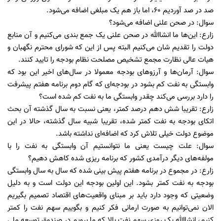
صد در صد آوردیم ۶۰، اما باز هم یک مبلغی اضافه می‌شود.
سوال: در صحن علنی اضافه می‌شود؟
زارع: این‌ها ما انشاالله در صحن علنی یک جمع بندی می‌کنیم و آن منابع
دولت را تقدیم شان می‌کنیم البته پس از این که شورای محترم نگهبان و
هیات عالی نظارت مجمع تشخیص مصلحت نظام بودجه را تایید کنند.
سوال: آرمان‌ها و آرزو‌های بودجه معمولا در سال‌های اخیر این بود که
وابستگی به نفت کم بشود در بودجه‌ای که گام دوم برنامه هفتم پیشرفت
را دارد بررسی می‌کند چقدر وابستگی ما به نفت کم شده است؟
زارع: تقریبا شش دهم درصد کمتر، یعنی نسبت به سال گذشته آن بحث
اتکای بودجه به نفت کمتر شده، تقریبا شبیه سال گذشته، حالا در این
موضوع دولت خیلی تلاش کرد که اضافه‌ای نداشته باشد.
سوال: علت چیست یعنی ما نتوانستیم آن وابستگی به نفت را با
مولفه‌های دیگر درآمدی کشور که برنامه ریزی شده کاهش دهیم؟
زارع: در مجموع در برنامه هفتم پیش بینی شده که سال به سال وابستگی
بودجه به نفت کمتر بشود. این اولین بودجه این دولت است و به دلیل
وضعیتی که وجود دارد باید بر مبنای واقعیت‌های اقتصاد تصمیم بگیریم
الان نمی‌توانیم به صورت ارمانی فکر کنیم و بگوییم سهم نفت را کمتر
کنیم، انشاالله یک روزی سهم نفت بالا که ما برویم در صندوق توسعه ملی