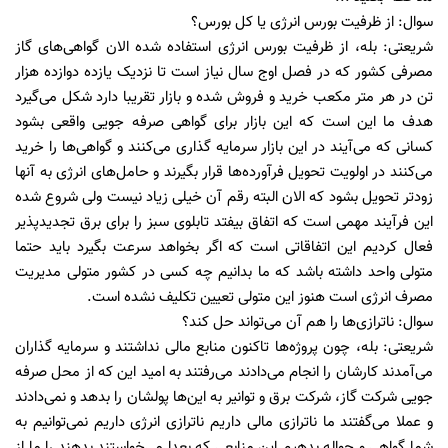
سوال: از ظرفیت بورس انرژی یا کل بورس؟
شریعتی: بله، از ظرفیت بورس انرژی استفاده شده الان گواهی‌های گاز
مصرفی کشور که در فصل اوج سال نیاز است تا نزدیک یازده دوازده هزار
تن در هر متر مکعب خرید و فروش شده و بازار تقریبا دارد شکل می‌گیرد
هدف ما این است که این بازار برای گواهی صرفه جویی واقعی بشود
کسانی که می‌آیند در این بازار سرمایه گذاری می‌کنند و گواهی‌ها را خرید
می‌کنند در اولویت تحویل فرآورده‌ها قرار بگیرند و حامل‌های انرژی به آنها
زودتر تحویل بشود که الان البته رقم آن خیلی زیاد نیست ولی شروع شده
این فرآیند مهمی است که اتفاق بیفتد تابلوی سبز را برای برق تجدیدپذیر
فعال کردیم این اتفاقاتی است که اگر بخواهد سرعت بگیرد باید حتما
متولی واحد داشته باشد که ما بدانیم چه کسی در کشور متولی مدیریت
مصرف انرژی است هنوز این متولی تعیین تکلیف نشده است.
سوال: ناترازی‌ها را هم آن می‌تواند حل کند؟
شریعتی: بله، چون پروژه‌ها تاکنون منابع مالی نداشتند و سرمایه گذاران
می‌آمدند کارشان را انجام می‌دادند می‌رفتند به امید این که از محل صرفه
جویی شرکت گاز، شرکت برق و توانیر به این‌ها پولشان را بدهد و نمی‌دادند
و عملا می‌گفتند ما ناترازی مالی داریم ناترازی انرژی داریم نمی‌توانیم به
شما گواهی و حواله بدهیم این منابعی که بعدا می‌خواستند بدهند را ما از