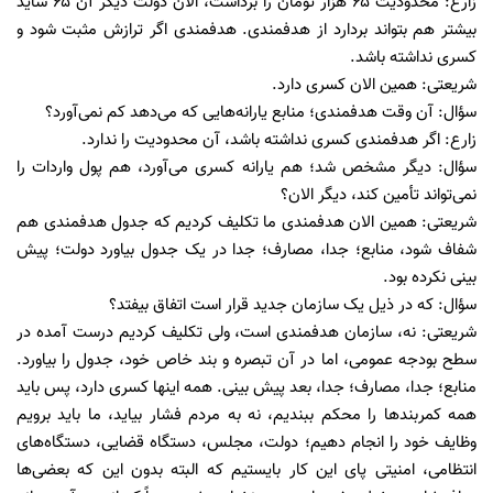
زارع: محدودیت ۶۵ هزار تومان را برداشت، الان دولت دیگر آن ۶۵ شاید
بیشتر هم بتواند بردارد از هدفمندی. هدفمندی اگر ترازش مثبت شود و
کسری نداشته باشد.
شریعتی: همین الان کسری دارد.
سؤال: آن وقت هدفمندی؛ منابع یارانه‌هایی که می‌دهد کم نمی‌آورد؟
زارع: اگر هدفمندی کسری نداشته باشد، آن محدودیت را ندارد.
سؤال: دیگر مشخص شد؛ هم یارانه کسری می‌آورد، هم پول واردات را
نمی‌تواند تأمین کند، دیگر الان؟
شریعتی: همین الان هدفمندی ما تکلیف کردیم که جدول هدفمندی هم
شفاف شود، منابع؛ جدا، مصارف؛ جدا در یک جدول بیاورد دولت؛ پیش
بینی نکرده بود.
سؤال: که در ذیل یک سازمان جدید قرار است اتفاق بیفتد؟
شریعتی: نه، سازمان هدفمندی است، ولی تکلیف کردیم درست آمده در
سطح بودجه عمومی، اما در آن تبصره و بند خاص خود، جدول را بیاورد.
منابع؛ جدا، مصارف؛ جدا، بعد پیش بینی. همه اینها کسری دارد، پس باید
همه کمربند‌ها را محکم ببندیم، نه به مردم فشار بیاید، ما باید برویم
وظایف خود را انجام دهیم؛ دولت، مجلس، دستگاه قضایی، دستگاه‌های
انتظامی، امنیتی پای این کار بایستیم که البته بدون این که بعضی‌ها