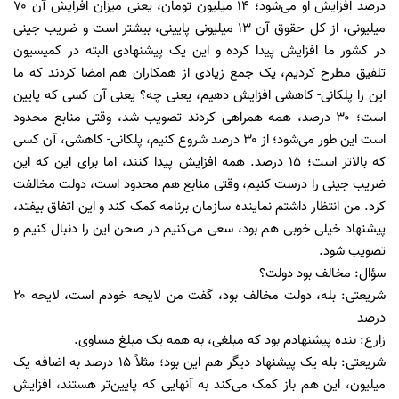
درصد افزایش او می‌شود؛ ۱۴ میلیون تومان، یعنی میزان افزایش آن ۷۰
میلیونی، از کل حقوق آن ۱۳ میلیونی پایینی، بیشتر است و ضریب جینی
در کشور ما افزایش پیدا کرده و این یک پیشنهادی البته در کمیسیون
تلفیق مطرح کردیم، یک جمع زیادی از همکاران هم امضا کردند که ما
این را پلکانی- کاهشی افزایش دهیم، یعنی چه؟ یعنی آن کسی که پایین
است؛ ۳۰ درصد، همه همراهی کردند تصویب شد، وقتی منابع محدود
است این طور می‌شود؛ از ۳۰ درصد شروع کنیم، پلکانی- کاهشی، آن کسی
که بالاتر است؛ ۱۵ درصد. همه افزایش پیدا کنند، اما برای این که این
ضریب جینی را درست کنیم، وقتی منابع هم محدود است، دولت مخالفت
کرد. من انتظار داشتم نماینده سازمان برنامه کمک کند و این اتفاق بیفتد،
پیشنهاد خیلی خوبی هم بود، سعی می‌کنیم در صحن این را دنبال کنیم و
تصویب شود.
سؤال: مخالف بود دولت؟
شریعتی: بله، دولت مخالف بود، گفت من لایحه خودم است، لایحه ۲۰
درصد
زارع: بنده پیشنهادم بود که مبلغی، به همه یک مبلغ مساوی.
شریعتی: بله یک پیشنهاد دیگر هم این بود؛ مثلاً ۱۵ درصد به اضافه یک
میلیون، این هم باز کمک می‌کند به آنهایی که پایین‌تر هستند، افزایش