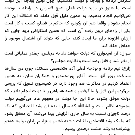
سازمان برنامه و بودجه و دولت گذاشتیم، چون اولین بودجه این دولت
است ما هنوز در مورد دولت فعلی هیچ قضاوتی در رابطه با بودجه
نمی‌توانیم انجام بدهیم، به همین دلیل قول دادند که انشاالله این کار
انجام بشود و واقعا هم آن رکودی که حاکم بر فضای کسب و کار است
یکی از راه‌های برون رفت آن است که همین استقراض برود جایی که
ارزش افزوده برای ما ایجاد کند، جایی که بتواند آن اشتغال موجود را
حداقل حفظ کند.
سوال: آن امیدواری که دولت خواهد داد به مجلس، چقدر عملیاتی است
از نظر شما و قابل رصد است و نظارت مجلس؟
زارع: تیم برنامه و بودجه فعلی آدم متخصصی هستند، چون من سال‌ها
شناخت روی آنها است، آقای پورمحمدی و همکاران شان، به همین
اعتماد کردیم در مذاکرات هم وجود دارد، در کمیسیون تلفیق که بررسی
می‌کردیم این قول را ما گرفتیم و همه همراهی را با دولت انجام دادیم که
دولت موفق بشود، حالا این جا دولت در مفهوم عام می‌گوییم دولت
مجموعه نظام است و انشاالله که سال آینده آن رشد اقتصادی که یک
درصد ناچیزی نسبت به سال جاری افزایش پیدا می‌کند، آن محقق بشود
که ما یک رشد اقتصادی با ثبات داشته باشیم و بتوانیم پایان برنامه هفتم
پیشرفت به رشد هشت درصدی برسیم.