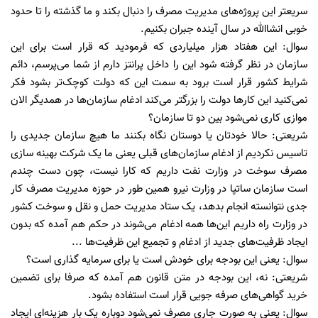
سریعتر این پروژه‌های مدیریت مصرف را دنبال بکند و ما گذشته را تا حدود
خوبی انشاالله در سال آینده جبران بکنیم.
سوال: این هفتاد هزار میلیاردی که فرمودید که قرار است برای این
سازمان در نظر گرفته شود این را داخل پرانتز دارم از شما می‌پرسم، دائم
شرایط کشور قرار است برود به سمت این که دولت کوچک‌تر بشود فکر
نمی‌کنید این کار‌ها دولت را بزرگتر می‌کند ادغام سازمان‌ها در همدیگر الان
موازی کاری نمی‌شود بین دو تا سازمان؟
شریعتی: حالا خودتان یا دوستان نگاه بکنند ما هیچ سازمان جدیدی را
تاسیس نکردیم از ادغام سازمان‌های قبلی یعنی ما یک شرکت بهینه سازی
مصرف سوخت در وزارت نفت داریم که کارا نیست، چون دست چندم
است سازمان ساتپا در وزارت نیرو همین طور در حوزه مدیریت مصرف کار
جدی نتوانسته انجام بدهد، یک ستاد مدیریت حمل و نقل و سوخت کشور
در وزارت راه داریم این‌ها همه ادغام می‌شوند در حکم هم آمده که بدون
ایجاد ظرفیت‌های جدید از ادغام و تجمیع این ظرفیت‌ها ...
سوال: یعنی این بودجه برای خودش است یا برای سرمایه گذاری است؟
شریعتی: نه، این بودجه در متن قانون هم آمده که صرفا برای تضمین
خرید گواهی‌های صرفه جویی قرار است استفاده بشود.
سوال: یعنی به صورت جاری مصرف نمی‌شود دوباره یک بار هزینه‌ای ایجاد