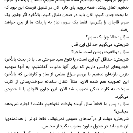
قاچاق می‌شود. باید بایستیم همه هم‌قسم شویم، امسال واردات را اجازه
ندهیم اتفاق بیفتد، همه برویم پای کار، الان در تلفیق فرصت این نبود که
ما بحث جدی کنیم، الان باید در صحن دنبال کنیم. بالأخره اگر جلوی یک
سوم قاچاق را بگیریم؛ فقط یک سوم، نیاز به واردات ما از بین خواهد
رفت.
سؤال: حالا چرا یک سوم؟
شریعتی: می‌گویم حداقل این قدر.
سؤال: واقعیت روشن است ماجرا؟
شریعتی: حداقل آن این است، یا تنوع سبد سوختی ما. یا در بحث بالأخره
خودرو‌های لوکسی داریم که برای آنها مالیات گذاشتیم، به آنها سهمیه
بنزین یارانه‌ای ندهیم یا برویم سراغ بعضی از ساز و کار‌هایی که بالأخره
این تصویب هم شده الان. مثلاً انتقال سامانه سوخت‌رسانی از کارت
سوخت به کارت بانکی تصویب شد الان، این جلوی قاچاق را تا حدودی
می‌گیرد.
سؤال: پس ما قطعاً سال آینده واردات نخواهیم داشت؟ اجازه نمی‌دهد
مجلس؟
شریعتی: دولت از درآمد‌های عمومی نمی‌تواند، فقط تهاتر از هدفمندی؛
آن هم باید در جدول بیاورد مصوب بگیرد از مجلس.