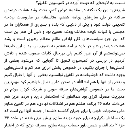
نسبت به لایحه‌ای که دولت آورده در کمیسیون تلفیق؟
شریعتی: من یک نکته در مقدمه عرض کنم، بحث رشد هشت درصدی
سالانه در طی سال‌های برنامه هفتم، متاسفانه در مفروضات بودجه
تقدیمی دولت نبود و یکی از دلایلی که بنده و بسیاری از همکاران ما در
مجلس با کلیات لایحه مخالف بودند، همین بود و دلیل آن هم این است
که این جزو سیاست‌های کلی ابلاغی مقام معظم رهبری است و رشد
هشت درصدی هم در خود برنامه هفتم به تصویب رسید و این طبیعتا
نمی‌توانستیم از آن عبور کنیم ولی بهرحال کلیات مصوب شده و تلاش
کردیم در بررسی در کمیسیون تلفیق تا آنجایی که می‌شود بعضی از
کاستی‌ها را جبران بکنیم، در خصوص بخش انرژی هم کم و کاستی‌هایی
وجود داشت که خوشبختانه در تلفیق توانستیم بعضی از آنها را دنبال کنیم
و بعضی از آنها را هم انشاالله در صحن علنی دنبال خواهیم کرد مهم‌ترین
بحث ما در خصوص گواهی‌های صرفه جویی و شریک کردن مردم در
مدیریت مصرف انرژی بود همانطور که استحضار دارید و مردم عزیز هم
می‌دانند ماده ۴۶ برنامه هفتم هم در اشکالات نهادی، هم در تامین منابع
مالی مصوبات خوبی را برای جبران گذشته داشته از جمله آنها این است که
یک ساختار یکپارچه برای حوزه بهینه سازی پیش بینی شده در ماده ۴۶
جزء ۲ بند الف و همین طور حساب بهینه سازی مصرف انرژی که در اختیار