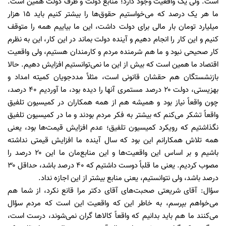
است. ولی یک واقعیت وجود دارد؛ منابع دولت و ظرف دولت همین است.
ما هر یک درصد که می‌خواستیم حقوق‌ها را بیشتر کنیم باید ۱۵ هزار
میلیارد تومان بار مالی برای دولت داشت، این ما بیاییم همه را متوقف
کنیم و این کار را انجام دهیم و آینده دولت بماند در این کار، این به نظرم
کار صحیحی نبود و ما هم شرمنده مردم و کارمندان هستیم، ولی واقعیت
اقتصاد ما همین است که بیش از این ما نمی‌توانستیم افزایش دهیم. حالا
بازنشستگان هم حقشان قانونی است، مثلاً مددجویان کمیته امداد و
بهزیستی، دولت ۲۰ درصد مستمری آنها را دیده بود، ما آوردیم ۴۰ درصد،
چون واقعاً نیاز بود و همیشه هم از همه همکاران در کمیسیون تلفیق
واقعاً تشکر می‌کنم که بیشتر به فکر مردم بودند و ما در کمیسیون تلفیق
نگذاشتیم که رویکرد کمیسیون تلفیق؛ عدم افزایش قیمت‌ها بود، یعنی
همه تلاش همکارانم این بود که سال آینده ما افزایش قیمتی نداشته
باشیم و بر اساس این واقعیت‌ها و این منابع‌مان ما این ۲۰ درصد را
مصوب کردیم. یعنی ما قلباً دوست داشتیم که ۴۰ درصد باشد، حداقل ۳۰
درصد باشد، ولی نتوانستیم، یعنی منابع بیشتر از این اجازه نداد.
سؤال: آقای شریعتی صحبت‌های آقای دکتر مرا قانع نکرد، از شما هم
می‌خواهم بپرسم، به خاطر این که واقعیت این است که مردم سؤال
می‌کنند ما هم باید بدانیم که واقعاً کالا‌ها گران نمی‌شوند، درست است،