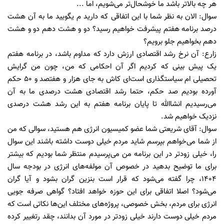
هر چه بالاتر باشد ما خوشحال‌تر می‌شویم، اما ...
سوال: الان به نظر شما با این اتفاقی که دارید م یگویید ما به آن هشت
درصد برنامه هفتم پیشرفت خواهیم رسید؟ دو و هشت دهم دو و هشت
دهم بخواهیم جلو برویم؟
زارع: آن نرخ رشد اقتصادی ارزش دارد که مداوم باشد، در برنامه هفتم
یک پیش بینی که کردیم اگر آن احکامی که من، چون من گرایش
تحصیلی ام سیاستگذاری است‌ای کاش به جای هزار و هفتصد و ۵۰ حکم
آورده بودیم صد حکم، حتما رشد اقتصادی هشت درصدی ما به آن
می‌رسیدیم انشاالله تا پایان برنامه هفتم به این رشد هشت درصدی
نزدیک خواهیم شد.
سوال: آقای شریعتی شما عضو کمیسیون انرژی هم هستید، سوالی که من
از شما می‌خواهم بپرسم شاید مردم خیلی دوست داشته باشند این سوال
را، خیلی زودتر در این برنامه من می‌پرسیدم منتظر شما بودیم که بیشتر
برای ما توضیح بدهید در خصوص آن مولفه‌های انرژی در بودجه سال
۱۴۰۴، چرا گفته می‌شود که قرار است بنزین گران بشود و آیا گران
می‌شود؟ اصلا اتفاقی برای این حوزه خواهد افتاد؟ گواهی صرفه جویی
انرژی برای مردم، بخش خصوصی، پروژه‌های مختلف این‌ها نکاتی است که
مردم خیلی دوست دارند خیلی زودتر در مورد آن بدانند، چقد رتغییر کرده