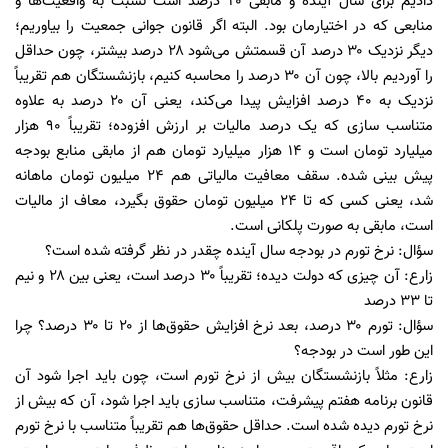
دادیم برای سال آینده و مابقی ۲۰ درصد است نسبت به واقعیت‌ها و
منابعی که در اختیارمان بود. البته اگر قانون جوانی جمعیت را بیاوریم؛
دیگر نزدیک ۳۰ درصد آن قسمتش می‌شود ۲۸ درصد بیشتر، چون حداقل
را آوردیم بالا، چون آن ۳۰ درصد را محاسبه کنیم، بازنشستگان هم تقریباً
نزدیک به ۴۰ درصد افزایش پیدا می‌کند، یعنی آن ۲۰ درصد به علاوه
متناسب سازی که یک درصد مالیات بر ارزش افزوده؛ تقریباً ۹۰ هزار
میلیارد تومان است و ۱۴ هزار میلیارد تومان هم از مابقی منابع بودجه
پیش بینی شده. سقف معافیت مالیاتی هم ۲۴ میلیون تومان ماهانه
شد، یعنی کسی که تا ۲۴ میلیون تومان حقوق بگیرد، معاف از مالیات
است، مابقی به صورت پلکانی است.
سؤال: نرخ تورم در بودجه سال آینده چقدر در نظر گرفته شده است؟
زارع: آن چیزی که دولت دیده؛ تقریباً ۳۰ درصد است، یعنی بین ۲۸ و نیم
تا ۳۳ درصد
سؤال: تورم ۳۰ درصد، بعد نرخ افزایش حقوق‌ها از ۲۰ تا ۳۰ درصد؟ چرا
این طور است در بودجه؟
زارع: مثلاً بازنشستگان بیش از نرخ تورم است، چون باید اجرا شود آن
قانون برنامه هفتم پیشرفت، متناسب سازی باید اجرا شود، آن که بیش از
نرخ تورم دیده شده است. حداقل حقوق‌ها هم تقریباً متناسب با نرخ تورم