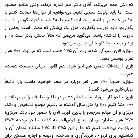
که الان همه می‌زنند، آقای دکتر هم اشاره کردند، وقتی منابع محدود
است، ما باید اولویت سنجی کنیم. می‌خواهیم از جوان‌ها حمایت کنیم یا
نه؟ می‌خواهیم از اشتغال حمایت کنیم یا نه؟ باید بالأخره بگوییم اولویت
بگذاریم، باید فوریت بگذاریم، مثل یک پزشکی که ممکن است بعضی از
دارو‌ها را نداشته باشد، می‌گوید مریضی که مثلاً حالش بدتر است به او
زودتر برسند، حالا او خیلی طوری نمی‌شود.
سؤال: الان رسیدگی شده، رقم آن ۲۷۵ همت است که می‌تواند ۷۰۰ هزار
نفر را پوشش دهد.
زارع: ان‌شاءالله همین هم اجرا شود. هم قانون جهانی جمعیت هست،
هم....
سؤال: حدوداً ۳۰۰ هزار نفر دوباره در صف خواهیم داشت باز، دقیقاً
دوباره‌کاری می‌شود گفت؟
زارع: ما دو کار می‌توانستیم انجام دهیم در تلفیق، یا رقم را ببریم بالا؛ از
۳۰۰ مثلاً کنیم ۴۰۰ یا مثل سال گذشته ما رفتیم مجمع تشخیص و بانک
مرکزی و آن مبالغ سرجمع را پایین آورد. الان با حضور خود بانک مرکزی؛
۳۷۵ هزار میلیارد تومان منابع قرض‌الحسنه گفتند ما در بودجه ۱۴۰۴
می‌توانیم پرداخت کنیم که ما از این ۳۷۵ تا، ۲۷۵ میلیارد تومان آن را
گذاشتیم برای ازدواج، فرزندآوری و ساخت، ودیعه و اجاره مسکن برای