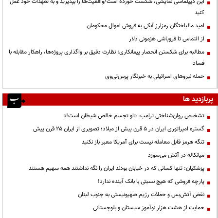
این دیپلماسی نمایشی، شکست خورده است/واقعیت‌ها را بپذیرید و به تعهدات خود عمل
کنید
امید مالباختگان رمزارز آبکی به فروش اموال محکومان
از التماس تا فروپاشی هژمونی دلار
مطالبه برای شکستن انحصار پیمانکاری؛ نظارت دقیق بر واگذاری پروژه‌ها، راهکار مقابله با
فساد
حمله نیروهای اسرائیلی به خبرنگار پرس‌تی‌وی
پربازدید ها
تشخیص روان‌شناختی ترامپ: «او تجسم خالص شیطان است!»
گستره امپراتوری ایران در ۵ قرن پیش از میلاد؛ تصویری از ایران ۲۵ قرن پیش
تنگه هرمز قابل معامله نیست برای آمریکا معبر باز نکنید
میانکاله در آتش می‌سوزد
پزشکیان: تنها کسانی که در خیابان بودند ایران را نگه نداشتند همه سهیم هستند
پارچه فروشی که هیچ نسبتی با بانک آینده ندارد!
نقض آتش‌بس و حملات رژیم صهیونیستی به جنوب لبنان
حمایت از هشت هزار نوآموز سیستان و بلوچستانی