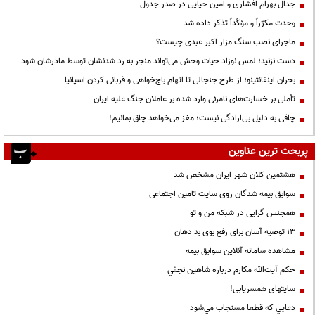
جدال بهرام افشاری و امین حیایی در صدر جدول
وحدت مکرّراً و مؤکّداً تذکر داده شد
ماجرای نصب سنگ مزار اکبر عبدی چیست؟
دست نزنید؛ لمس نوزاد حیات وحش می‌تواند منجر به رد شدنشان توسط مادرشان شود
بحران اینفانتینو؛ از طرح جنجالی تا اتهام باج‌خواهی و قربانی کردن اسپانیا
تأملی بر خسارت‌های نامرئی وارد شده بر عاملان جنگ علیه ایران
چاقی به دلیل بی‌ارادگی نیست؛ مغز می‌خواهد چاق بمانیم!
پربحث ترین عناوین
هشتمین کلان شهر ایران مشخص شد
سوابق بیمه شدگان روی سایت تامین اجتماعی
همجنس گرایی در شبکه من و تو
13 توصیه آسان برای رفع بوی بد دهان
مشاهده سامانه آنلاين سوابق بیمه
حكم آيت‌الله مكارم درباره شاهين نجفي
سایتهای همسریابی!
دعايي كه قطعا مستجاب مي‌شود