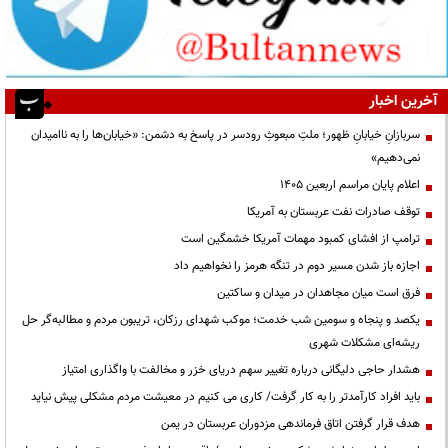
آخرین اخبار
سربازانِ خیابانِ ظهور؛ ملتِ مبعوثِ رودسر در پاسخ به دشمن: «خیابان‌ها را به ناامیدان
نمی‌دهیم»
اعلام پایان مراسم اربعین ۱۴۰۵
توقف صادرات نفت عربستان به آمریکا
ترامپ از افشای کمبود مهمات آمریکا خشمگین است
اجازه باز شدن مسیر دوم در تنگه هرمز را نخواهیم داد
فرق است میان مجاهدان در میدان و ساکتین
یکصد و پنجاه و سومین شب خدمت؛ موکب شهدای رزکان، تریبون مردم و مطالبه‌گر حل
ریشه‌ای مشکلات شهری
هشدار حاجی دلیگانی درباره تغییر سهم دریای خزر و مخالفت با واگذاری امتیاز
باید افراد کارآمدتر را به کار گرفت/ کاری می کنیم در معیشت مردم مشکلی پیش نیاید
هدف قرار گرفتن اتاق‌ فرماندهی مزدوران عربستان در یمن