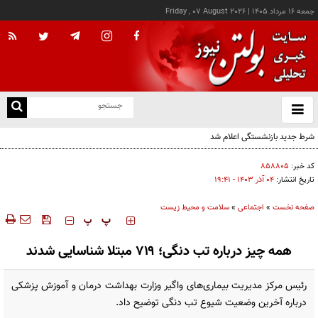
جمعه ۱۶ مرداد ۱۴۰۵
|
Friday , 07 August 2026
از
و
ته
ن
نو
کد خبر:
۸۵۸۸۰۵
تاریخ انتشار:
۰۴ آذر ۱۴۰۳ - ۱۹:۴۱
صفحه نخست
»
اجتماعی
»
سلامت و محیط زیست
‍‍‍ پ
پ
همه چیز درباره تب دنگی؛ ۷۱۹ مبتلا شناسایی شدند
رئیس مرکز مدیریت بیماری‌های واگیر وزارت بهداشت درمان و آموزش پزشکی
درباره آخرین وضعیت شیوع تب دنگی توضیح داد.