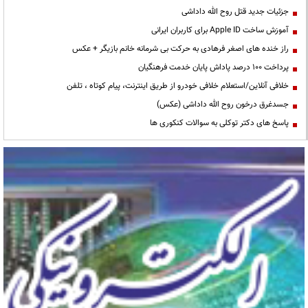
جزئیات جدید قتل روح الله داداشی
آموزش ساخت Apple ID برای کاربران ایرانی
راز خنده های اصغر فرهادی به حرکت بی شرمانه خانم بازیگر + عکس
پرداخت ۱۰۰ درصد پاداش پایان خدمت فرهنگیان
خلافی آنلاین/استعلام خلافی خودرو از طریق اینترنت، پیام کوتاه ، تلفن
جسدغرق درخون روح الله داداشی (عکس)
پاسخ های دکتر توکلی به سوالات کنکوری ها