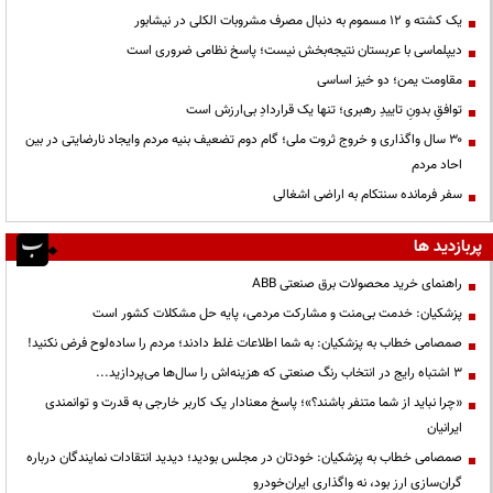
یک کشته و ۱۲ مسموم به دنبال مصرف مشروبات الکلی در نیشابور
دیپلماسی با عربستان نتیجه‌بخش نیست؛ پاسخ نظامی ضروری است
مقاومت یمن؛ دو خیز اساسی
توافقِ بدونِ تاییدِ رهبری؛ تنها یک قراردادِ بی‌ارزش است
۳۰ سال واگذاری و خروج ثروت ملی؛ گام دوم تضعیف بنیه مردم وایجاد نارضایتی در بین
احاد مردم
سفر فرمانده سنتکام به اراضی اشغالی
پربازدید ها
راهنمای خرید محصولات برق صنعتی ABB
پزشکیان: خدمت بی‌منت و مشارکت مردمی، پایه حل مشکلات کشور است
صمصامی خطاب به پزشکیان: به شما اطلاعات غلط دادند؛ مردم را ساده‌لوح فرض نکنید!
3 اشتباه رایج در انتخاب رنگ صنعتی که هزینه‌اش را سال‌ها می‌پردازید...
«چرا نباید از شما متنفر باشند؟»؛ پاسخ معنادار یک کاربر خارجی به قدرت و توانمندی
ایرانیان
صمصامی خطاب به پزشکیان: خودتان در مجلس بودید؛ دیدید انتقادات نمایندگان درباره
گران‌سازی ارز بود، نه واگذاری ایران‌خودرو