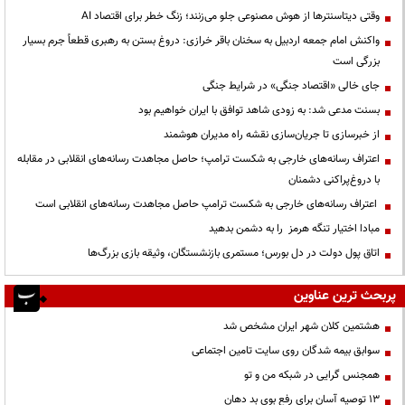
وقتی دیتاسنترها از هوش مصنوعی جلو می‌زنند؛ زنگ خطر برای اقتصاد AI
واکنش امام جمعه اردبیل به سخنان باقر خرازی: دروغ بستن به رهبری قطعاً جرم بسیار
بزرگی است
جای خالی «اقتصاد جنگی» در شرایط جنگی
بسنت مدعی شد: به زودی شاهد توافق با ایران خواهیم بود
از خبرسازی تا جریان‌سازی نقشه راه مدیران هوشمند
اعتراف رسانه‌های خارجی به شکست ترامپ؛ حاصل مجاهدت رسانه‌های انقلابی در مقابله
با دروغ‌پراکنی دشمنان
اعتراف رسانه‌های خارجی به شکست ترامپ حاصل مجاهدت رسانه‌های انقلابی است
مبادا اختیار تنگه هرمز را به دشمن بدهید
اتاق پول دولت در دل بورس؛ مستمری بازنشستگان، وثیقه بازی بزرگ‌ها
پربحث ترین عناوین
هشتمین کلان شهر ایران مشخص شد
سوابق بیمه شدگان روی سایت تامین اجتماعی
همجنس گرایی در شبکه من و تو
13 توصیه آسان برای رفع بوی بد دهان