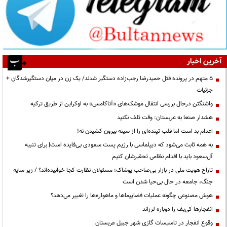
آخرین اخبار
۵ متهم در پرونده قتل حمیدرضا رجب‌زاده دستگیر شدند/ یک زن در میان دستگیرشدگان +
جزئیات
واشنگتن درحال بررسی انتقال موشک‌های «آتاکامس» به اوکراین از طریق ترکیه
هشدار صنعا به عربستان: وقت تلف نکنید
اعدام بد است اما قلب تپنده‌ای را از سینه بیرون کشیدن نه!
به همه ثابت می‌شود که دیپلماسی با رژیم پست سعودی بی‌فایده است| برای تنبیه
آل‌سعود باید با اقدام نظامی تحقیرشان کنیم
تاراج هویت ملی در بازار بی‌صاحب پوشاک؛ مسئولان نظارت کجا خوابیده‌اند؟ / زیر سایه
جنگ، جامعه در حال بی‌حیا شدن است
هوش مصنوعی چگونه عملیات فضاپیماها و ماهواره‌ها را تغییر می‌دهد؟
انفجارها کی‌یف را دوباره لرزاند
وقوع انفجار در تاسیسات گازی شهر جبیل عربستان