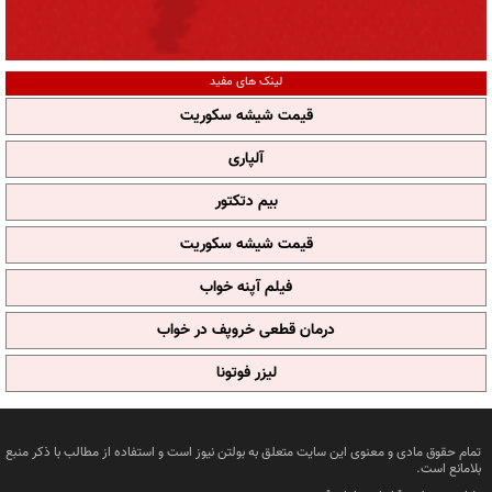
لینک های مفید
قیمت شیشه سکوریت
آلپاری
بیم دتکتور
قیمت شیشه سکوریت
فیلم آپنه خواب
درمان قطعی خروپف در خواب
لیزر فوتونا
تمام حقوق مادی و معنوی این سایت متعلق به بولتن نیوز است و استفاده از مطالب با ذکر منبع
بلامانع است.