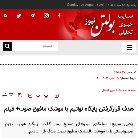
يکشنبه ۱۸ مرداد ۱۴۰۵
|
Sunday , 09 August 2026
از
و
ته
هشدار صنعا به عربستان: وقت تلف نکنید
ن
نو
کد خبر:
۸۵۷۵۳۰
تاریخ انتشار:
۱۸ آبان ۱۴۰۳ - ۱۹:۱۲
صفحه نخست
»
بین الملل
‍‍‍ پ
پ
هدف قرارگرفتن پایگاه نواتیم با موشک مافوق صوت+ فیلم
یحیی سریع، سخنگوی نیروهای مسلح یمن گفت: پایگاه هوایی رژیم
صهیونیستی را با موشک بالستیک مافوق صوت هدف قرار دادیم.