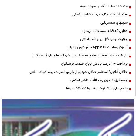
مشاهده سامانه آنلاين سوابق بیمه
حكم آيت‌الله مكارم درباره شاهين نجفي
سایتهای همسریابی!
دعايي كه قطعا مستجاب مي‌شود
جزئیات جدید قتل روح الله داداشی
آموزش ساخت Apple ID برای کاربران ایرانی
راز خنده های اصغر فرهادی به حرکت بی شرمانه خانم بازیگر + عکس
پرداخت ۱۰۰ درصد پاداش پایان خدمت فرهنگیان
خلافی آنلاین/استعلام خلافی خودرو از طریق اینترنت، پیام کوتاه ، تلفن
جسدغرق درخون روح الله داداشی (عکس)
پاسخ های دکتر توکلی به سوالات کنکوری ها