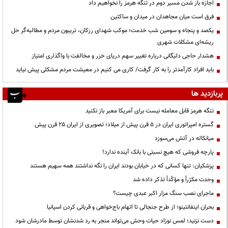
اجازه باز شدن مسیر دوم در تنگه هرمز را نخواهیم داد
فرق است میان مجاهدان در میدان و ساکتین
یکصد و پنجاه و سومین شب خدمت؛ موکب شهدای رزکان، تریبون مردم و مطالبه‌گر حل
ریشه‌ای مشکلات شهری
هشدار حاجی دلیگانی درباره تغییر سهم دریای خزر و مخالفت با واگذاری امتیاز
باید افراد کارآمدتر را به کار گرفت/ کاری می کنیم در معیشت مردم مشکلی پیش نیاید
پربازدید ها
تنگه هرمز قابل معامله نیست برای آمریکا معبر باز نکنید
گستره امپراتوری ایران در ۵ قرن پیش از میلاد؛ تصویری از ایران ۲۵ قرن پیش
میانکاله در آتش می‌سوزد
پارچه فروشی که هیچ نسبتی با بانک آینده ندارد!
پزشکیان: تنها کسانی که در خیابان بودند ایران را نگه نداشتند همه سهیم هستند
وحدت مکرّراً و مؤکّداً تذکر داده شد
ماجرای نصب سنگ مزار اکبر عبدی چیست؟
بحران اینفانتینو؛ از طرح جنجالی تا اتهام باج‌خواهی و قربانی کردن اسپانیا
دست نزنید؛ لمس نوزاد حیات وحش می‌تواند منجر به رد شدنشان توسط مادرشان شود