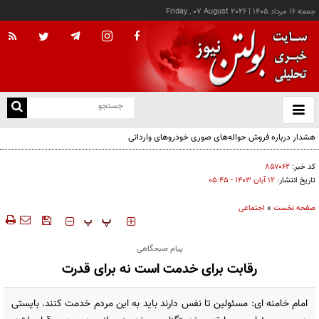
جمعه ۱۶ مرداد ۱۴۰۵
|
Friday , 07 August 2026
از
و
ته
هشدار درباره فروش حواله‌های صوری خودروهای وارداتی
ن
نو
کد خبر:
۸۵۷۰۶۲
تاریخ انتشار:
۱۲ آبان ۱۴۰۳ - ۰۵:۴۵
صفحه نخست
»
اجتماعی
‍‍‍ پ
پ
پیام صبحگاهی
رقابت برای خدمت است نه برای قدرت
امام خامنه ای: مسئولین تا نفس دارند باید به این مردم خدمت کنند. بایستی