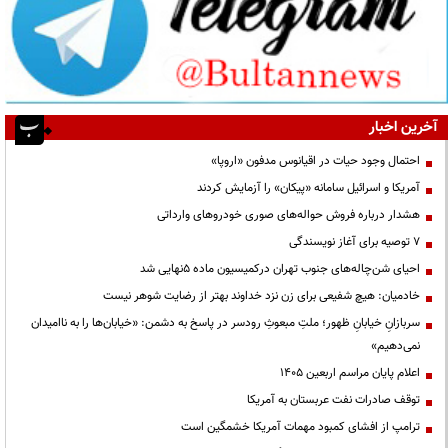
آخرین اخبار
احتمال وجود حیات در اقیانوس مدفون «اروپا»
آمریکا و اسرائیل سامانه «پیکان» را آزمایش کردند
هشدار درباره فروش حواله‌های صوری خودروهای وارداتی
۷ توصیه برای آغاز نویسندگی
احیای شن‌چاله‌های جنوب تهران درکمیسیون ماده ۵نهایی شد
خادمیان: هیچ شفیعی برای زن نزد خداوند بهتر از رضایت شوهر نیست
سربازانِ خیابانِ ظهور؛ ملتِ مبعوثِ رودسر در پاسخ به دشمن: «خیابان‌ها را به ناامیدان
نمی‌دهیم»
اعلام پایان مراسم اربعین ۱۴۰۵
توقف صادرات نفت عربستان به آمریکا
ترامپ از افشای کمبود مهمات آمریکا خشمگین است