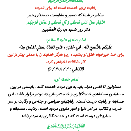
بسم‌الله‌الرحمن‌الرحیم
رقابت برای خدمت است نه برای قدرت
سلام‌ بر شما که صبور و مقاومید، صبحتان‌بخیر
اللّهُمَّ صَلِّ عَلی مُحَمَّدٍ وَ آلِ مُحَمَّدٍ وَ عَجِّلْ فَرَجَهُمْ
ذکر روز شنبه :یا رَبِّ الْعالَمِین
امام صادق عليه السلام:
علَيكُم بالنُّصحِ للّه ِ في خَلقِهِ ، فلَن تَلقاهُ بعَمَلٍ أفضَلَ مِنهُ
براى خدا خيرخواه خلق او باشيد ؛ زيرا هرگز خداوند را با عملى بهتر از اين
كار ملاقات نخواهى كرد.
(الكافي : 2 / 208 / 6)
امام خامنه ای:
مسئولین تا نفس دارند باید به این مردم خدمت کنند. بایستی در بین
مسئولین مسابقه‌ی خدمتگزاری و خدمت‌رسانی به مردم برقرار باشد. این
مسابقه و رقابت درست است. رقابتهای سیاسی و جناحی و رقابت بر سر
قدرت و تکالب در امر دنیا و امور دنیوی مردود است. رقابت، مسابقه و
مبارزه‌ای درست است که در خدمت‌گذاری به مردم باشد
#اَللّهُمَّ‌عَجِّلْ‌لِوَلِيِّکَ‌الْفَرَجَ