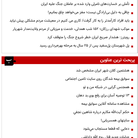
تأملی بر خسارت‌های نامرئی وارد شده بر عاملان جنگ علیه ایران
چاقی به دلیل بی‌ارادگی نیست؛ مغز می‌خواهد چاق بمانیم!
باید افراد کارآمدتر را به کار گرفت/ کاری می کنیم در معیشت مردم مشکلی پیش نیاید
موکب شهدای رزکان؛ ۱۵۲ شب همدلی، خدمت و میزبانی از مردم ولایت‌مدار شهریار
رویترز: هشدار صریح ایران خطر شروع جنگ را متوقف کرد
پل شهرستان پل‌سفید پس از ۲۵ سال به مرحله بهره‌برداری رسید
پربحث ترین عناوین
هشتمین کلان شهر ایران مشخص شد
سوابق بیمه شدگان روی سایت تامین اجتماعی
همجنس گرایی در شبکه من و تو
13 توصیه آسان برای رفع بوی بد دهان
مشاهده سامانه آنلاين سوابق بیمه
حكم آيت‌الله مكارم درباره شاهين نجفي
سایتهای همسریابی!
دعايي كه قطعا مستجاب مي‌شود
جزئیات جدید قتل روح الله داداشی