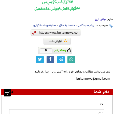
#اللَّهُمَّ‌اشْفِ‌کُلَّ‌مَرِیض
#اللّهُمَّ_انصُرْ_جُيوشَ_المُسلمينَ
منبع:
بولتن نیوز
برچسب ها:
پیام صبحگاهی
،
خدمت به خلق
،
مسابقه‌ی خدمتگزاری
گزارش خطا
پسندیدم
0
شما می توانید مطالب و تصاویر خود را به آدرس زیر ارسال فرمایید.
bultannews@gmail.com
نظر شما
نام