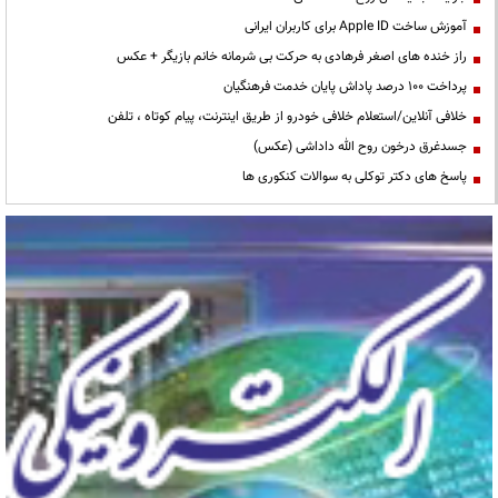
آموزش ساخت Apple ID برای کاربران ایرانی
راز خنده های اصغر فرهادی به حرکت بی شرمانه خانم بازیگر + عکس
پرداخت ۱۰۰ درصد پاداش پایان خدمت فرهنگیان
خلافی آنلاین/استعلام خلافی خودرو از طریق اینترنت، پیام کوتاه ، تلفن
جسدغرق درخون روح الله داداشی (عکس)
پاسخ های دکتر توکلی به سوالات کنکوری ها